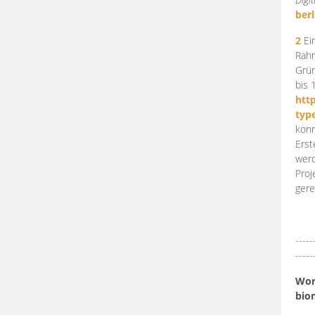
berl
2
Ein
Rahm
Grün
bis 
htt
typ
konn
Erst
werd
Proj
gere
-----
-----
Work
bio