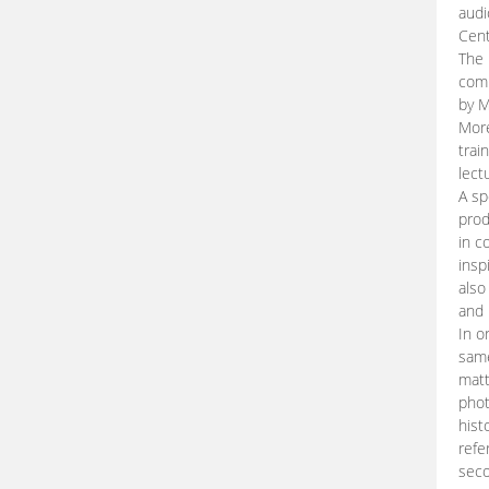
audi
Cent
The 
comp
by M
More
trai
lect
A sp
prod
in c
insp
also
and 
In o
same
matt
phot
hist
refe
seco