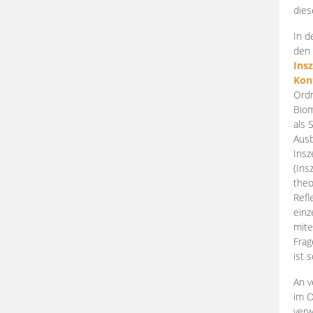
dies
In d
den 
Ins
Kon
Ordn
Biom
als 
Ausb
Insz
(Ins
theo
Refl
einz
mite
Frag
ist 
An v
im O
verw