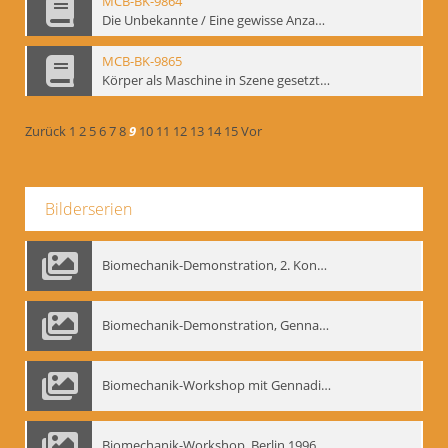
MCB-BK-9864
Die Unbekannte / Eine gewisse Anzahl Gespräche - interne Signatur: BM-prt-61
MCB-BK-9865
Körper als Maschine in Szene gesetzt. „bat“-Studiotheater mit Neuinszenierungen - interne Signatur: BM-prt-62
Zurück
1
2
5
6
7
8
9
10
11
12
13
14
15
Vor
Bilderserien
Biomechanik-Demonstration, 2. Kongress der EMF, Mai 1995
Biomechanik-Demonstration, Gennadij Bogdanow im Berliner Ensemble, 04.10.1991
Biomechanik-Workshop mit Gennadij Nikolajewitsch Bogdanow im Mime Centrum Berlin, 1991
Biomechanik-Workshop, Berlin 1996