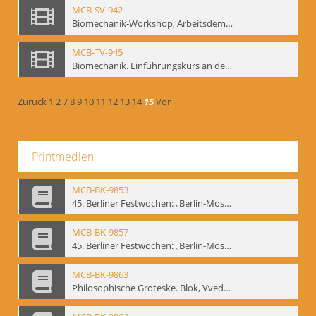
MCB-SV-942
Biomechanik-Workshop, Arbeitsdemonstration in der Staatsoper unter den Linden 2002
MCB-TV-945
Biomechanik. Einführungskurs an der HfS "Ernst Busch" 1995 (Vorarbeiten zu den Inszenierungen von T. Ostermeier u. Chr. v. Treskow). Teil 2
Zurück
1
2
7
8
9
10
11
12
13
14
15
Vor
Printmedien
MCB-BK-9853
45. Berliner Festwochen: „Berlin-Moskau. Moskau-Berlin 1900-1950“, Berlin 1995 - interne Signatur: BM-prt-59-1
MCB-BK-9857
45. Berliner Festwochen: „Berlin-Moskau. Moskau-Berlin 1900-1950“, Berlin 1995 - interne Signatur: BM-prt-59-5
MCB-BK-9863
Philosophische Groteske. Blok, Vvedenskij und Meyerhold im bat Studiotheater - interne Signatur: BM-prt-60