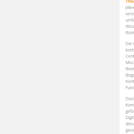
The
(Ale
verö
umfa
Wiss
Biom
Die 
kont
Cent
Mosk
Biom
Bogd
Kont
Fund
Durc
Komp
gefö
Digi
dies
gesi