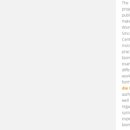
The 
proj
publ
mate
Wsew
Sinc
Cent
Inst
prac
biom
exam
diff
work
fort
die
auth
well
rega
syst
expe
biom