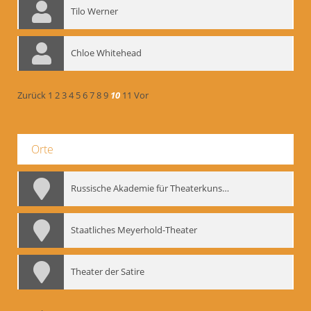
Tilo Werner
Chloe Whitehead
Zurück
1
2
3
4
5
6
7
8
9
10
11
Vor
Orte
Russische Akademie für Theaterkunst – GITIS
Staatliches Meyerhold-Theater
Theater der Satire