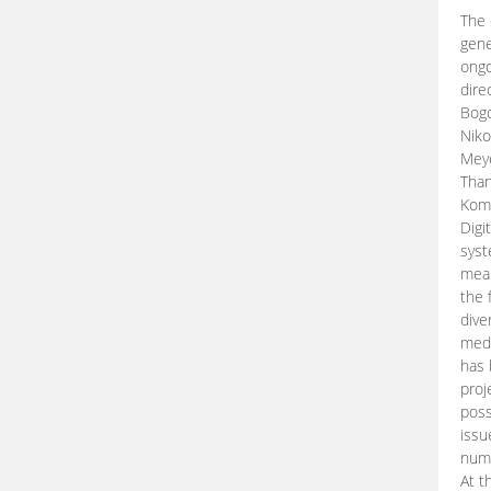
The 
gene
ongo
dire
Bogd
Niko
Meye
Than
Kom
Digi
syst
mean
the 
dive
medi
has 
proj
poss
issu
nume
At t