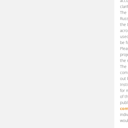
acco
clari
The 
Russ
the 
acro
used
be f
Plea
proj
the 
The 
comm
out 
Inst
for 
of t
publ
com
indi
woul