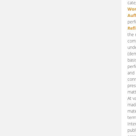
cate
Wor
Auf
perf
Ref
the 
comp
unde
(dem
basi
perf
and 
conn
pres
matt
At v
made
mate
term
Inte
publ