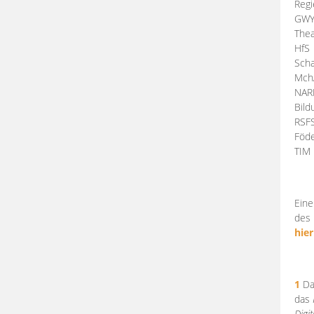
Regi
GW
Thea
HfS
Scha
Mch
NA
Bil
RSF
Föde
TI
Eine
des 
hier
1
Da
das
Digi