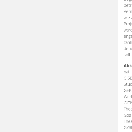
betr
Verm
wie 
Proj
ware
enga
zahl
dene
soll.
Abk
bat
CIS
Stud
GEK
Werk
GIT
Thea
Gos
Thea
GY