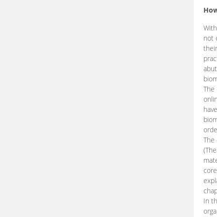
How
With
not 
thei
prac
abut
biom
The 
onli
have
biom
orde
The
(The
mate
core
expl
chap
In t
orga