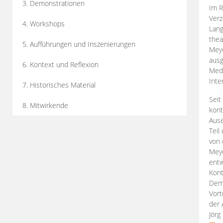
3. Demonstrationen
Im R
Verz
4. Workshops
Lang
thea
5. Aufführungen und Inszenierungen
Mey
ausg
6. Kontext und Reflexion
Medi
Inte
7. Historisches Material
Seit
8. Mitwirkende
kont
Aus
Teil
von 
Meye
entw
Kont
Demo
Vort
der 
Jörg