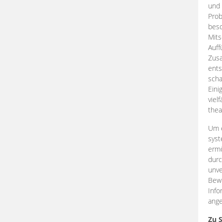
und 
Prob
beso
Mits
Auff
Zus
ents
scha
Eini
viel
thea
Um e
syst
ermö
durc
unve
Bewe
Info
ange
Zu 