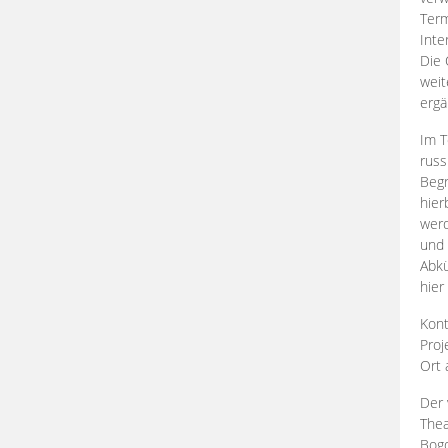
Term
Inte
Die 
weit
ergä
Im T
russ
Begr
hier
werd
und 
Abkü
hier
Kont
Proj
Ort
Der 
Thea
Bogd