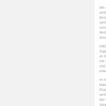
Mit 
verb
Best
vorh
son
Weit
anzu
Dafü
Zuga
an d
mit 
und 
erwi
Im K
Mate
Etü
verd
der 
Vora