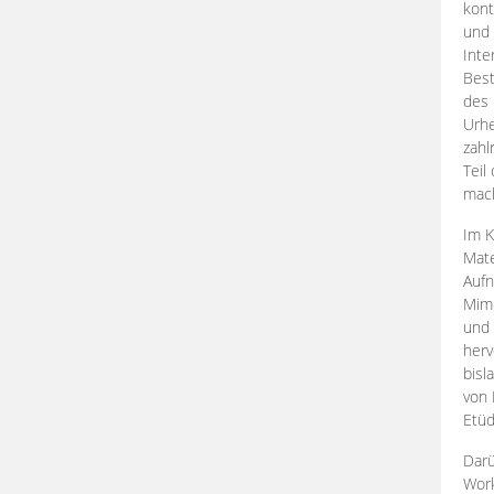
kont
und 
Inte
Best
des 
Urhe
zahl
Teil
mac
Im K
Mate
Aufn
Mime
und
herv
bisl
von 
Etüd
Darü
Work