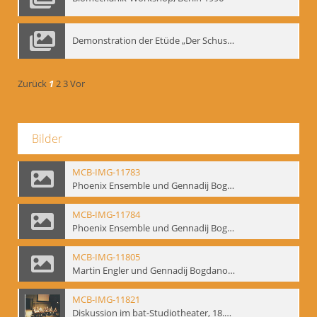
Demonstration der Etüde „Der Schuss mit dem Bogen“ durch Gennadij Nikolajewitsch Bogdanow, Berlin 1991
Zurück
1
2
3
Vor
Bilder
MCB-IMG-11783
Phoenix Ensemble und Gennadij Bogdanow; BM-img-105-9
MCB-IMG-11784
Phoenix Ensemble und Gennadij Bogdanow; BM-img-105-10
MCB-IMG-11805
Martin Engler und Gennadij Bogdanow; BM-img-113
MCB-IMG-11821
Diskussion im bat-Studiotheater, 18.09.1995; BM-img-127-3