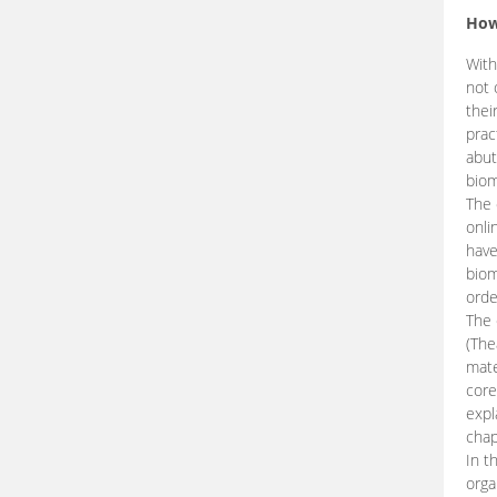
How
With
not 
thei
prac
abut
biom
The 
onli
have
biom
orde
The
(The
mate
core
expl
chap
In t
orga