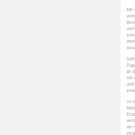
Mit 
verb
Best
vorh
son
Weit
anzu
Dafü
Zuga
an d
mit 
und 
erwi
Im K
Mate
Etü
verd
der 
Vora