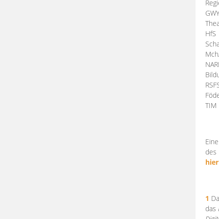
Regi
GW
Thea
HfS
Scha
Mch
NA
Bil
RSF
Föde
TI
Eine
des 
hier
1
Da
das
Digi