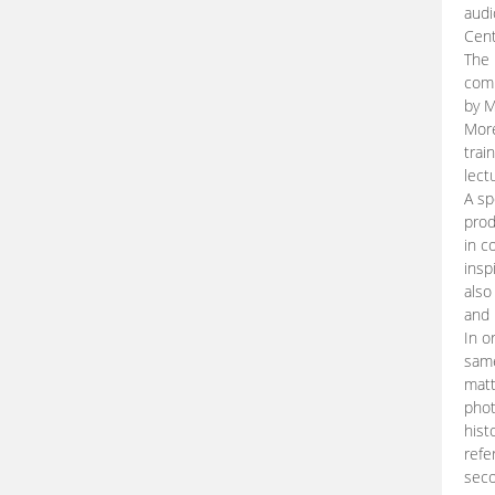
audi
Cent
The 
comp
by M
More
trai
lect
A sp
prod
in c
insp
also
and 
In o
same
matt
phot
hist
refe
seco