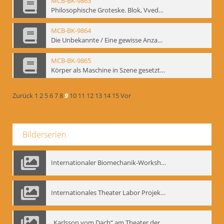
MCB-BK-9863
Philosophische Groteske. Blok, Vvedenskij und Meyerhold im bat Studiotheater - interne Signatur: BM-prt-60
MCB-BK-9864
Die Unbekannte / Eine gewisse Anzahl Gespräche - interne Signatur: BM-prt-61
MCB-BK-9865
Körper als Maschine in Szene gesetzt. „bat“-Studiotheater mit Neuinszenierungen - interne Signatur: BM-prt-62
Zurück
1
2
5
6
7
8
9
10
11
12
13
14
15
Vor
Bilderserien
Internationaler Biomechanik-Workshop, Moskau 1993
Internationales Theater Labor Projekt: Play Don Juan
„Karlsson vom Dach“ am Theater der Satire, Moskau 1985