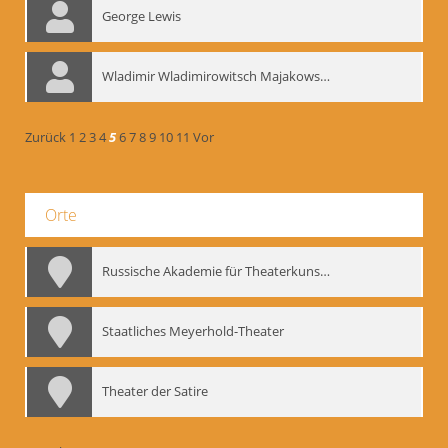
George Lewis
Wladimir Wladimirowitsch Majakowskij
Zurück
1
2
3
4
5
6
7
8
9
10
11
Vor
Orte
Russische Akademie für Theaterkunst – GITIS
Staatliches Meyerhold-Theater
Theater der Satire