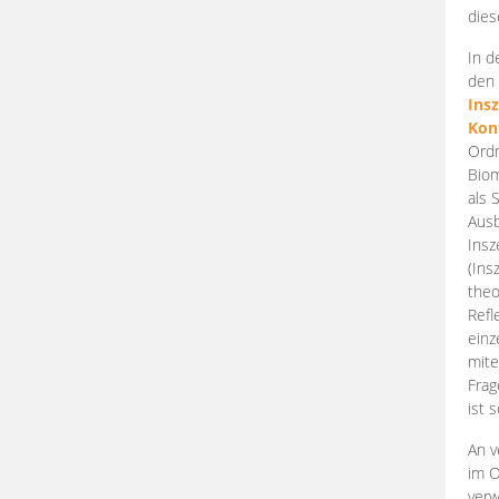
dies
In d
den 
Ins
Kon
Ordn
Biom
als 
Ausb
Insz
(Ins
theo
Refl
einz
mite
Frag
ist 
An v
im O
verw