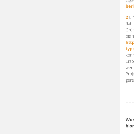
berl
2
Ein
Rahm
Grün
bis 
htt
typ
konn
Erst
werd
Proj
gere
-----
-----
Work
bio