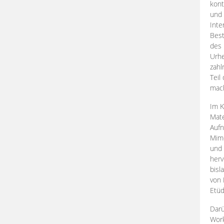
kont
und 
Inte
Best
des 
Urhe
zahl
Teil
mac
Im K
Mate
Aufn
Mime
und
herv
bisl
von 
Etüd
Darü
Work