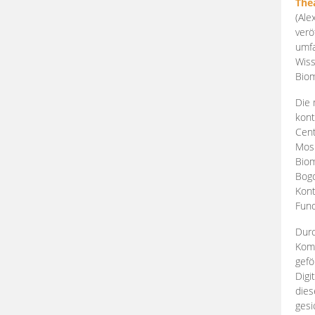
The
(Ale
verö
umfa
Wiss
Biom
Die 
kont
Cent
Mosk
Biom
Bogd
Kont
Fund
Durc
Komp
gefö
Digi
dies
gesi