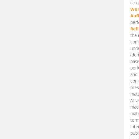
cate
Wor
Auf
perf
Ref
the 
comp
unde
(dem
basi
perf
and 
conn
pres
matt
At v
made
mate
term
Inte
publ