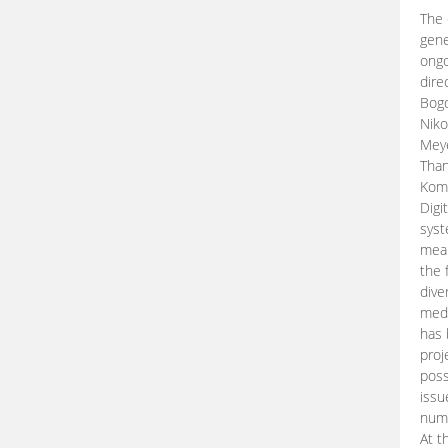
The 
gene
ongo
dire
Bogd
Niko
Meye
Than
Kom
Digi
syst
mean
the 
dive
medi
has 
proj
poss
issu
nume
At t