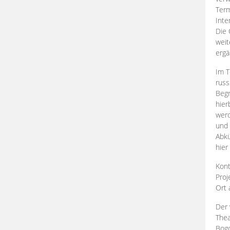
Term
Inte
Die 
weit
ergä
Im T
russ
Begr
hier
werd
und 
Abkü
hier
Kont
Proj
Ort
Der 
Thea
Bogd