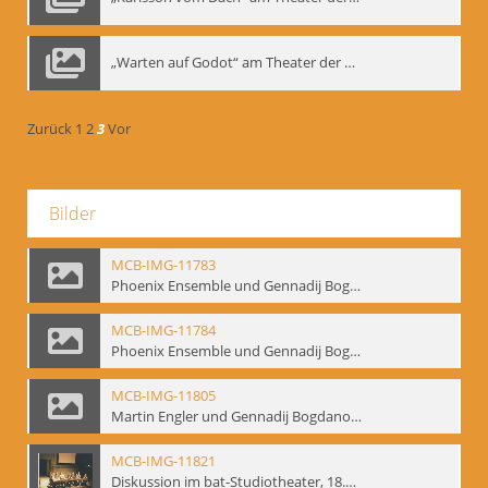
„Warten auf Godot“ am Theater der Saire, Moskau 1980er
Zurück
1
2
3
Vor
Bilder
MCB-IMG-11783
Phoenix Ensemble und Gennadij Bogdanow; BM-img-105-9
MCB-IMG-11784
Phoenix Ensemble und Gennadij Bogdanow; BM-img-105-10
MCB-IMG-11805
Martin Engler und Gennadij Bogdanow; BM-img-113
MCB-IMG-11821
Diskussion im bat-Studiotheater, 18.09.1995; BM-img-127-3