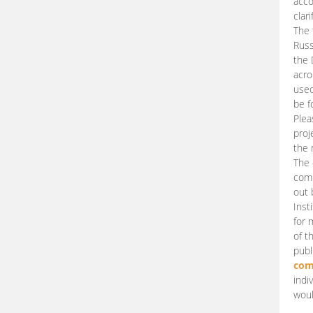
acco
clari
The 
Russ
the 
acro
used
be f
Plea
proj
the 
The 
comm
out 
Inst
for 
of t
publ
com
indi
woul