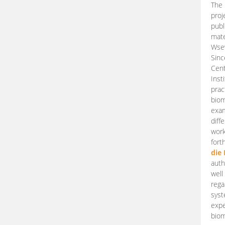
The 
proj
publ
mate
Wsew
Sinc
Cent
Inst
prac
biom
exam
diff
work
fort
die
auth
well
rega
syst
expe
biom