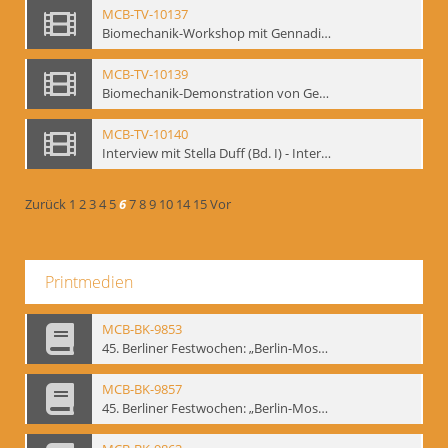
MCB-TV-10137
Biomechanik-Workshop mit Gennadij Bogdanow, Mime Centrum Berlin, Oktober 1992 - Interne Signatur: BM-vid-53
MCB-TV-10139
Biomechanik-Demonstration von Gennadij Bogdanow im Filmtheater am Friedrichshain, Oktober 1992 - Interne Signatur: BM-vid-56
MCB-TV-10140
Interview mit Stella Duff (Bd. I) - Interne Signatur: BM-vid-57
Zurück
1
2
3
4
5
6
7
8
9
10
14
15
Vor
Printmedien
MCB-BK-9853
45. Berliner Festwochen: „Berlin-Moskau. Moskau-Berlin 1900-1950“, Berlin 1995 - interne Signatur: BM-prt-59-1
MCB-BK-9857
45. Berliner Festwochen: „Berlin-Moskau. Moskau-Berlin 1900-1950“, Berlin 1995 - interne Signatur: BM-prt-59-5