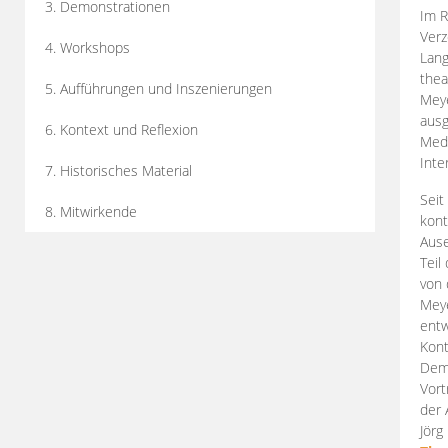
3. Demonstrationen
Im R
Verz
4. Workshops
Lang
thea
5. Aufführungen und Inszenierungen
Mey
ausg
6. Kontext und Reflexion
Medi
Inte
7. Historisches Material
Seit
8. Mitwirkende
kont
Aus
Teil
von 
Meye
entw
Kont
Demo
Vort
der 
Jörg