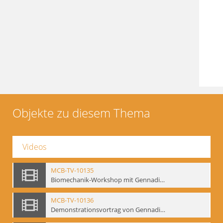
Objekte zu diesem Thema
Videos
MCB-TV-10135
Biomechanik-Workshop mit Gennadij Bogdanow, Berlin 1991 - Interne Signatur: BM-vid-50
MCB-TV-10136
Demonstrationsvortrag von Gennadij Bogdanow, Frankfurt a.M., 1992 - Interne Signatur: BM-vid-51