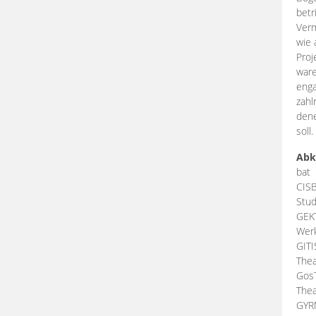
betr
Verm
wie 
Proj
ware
enga
zahl
dene
soll.
Abk
bat
CIS
Stud
GEK
Werk
GIT
Thea
Gos
Thea
GY