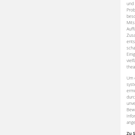
und 
Prob
beso
Mits
Auff
Zus
ents
scha
Eini
viel
thea
Um e
syst
ermö
durc
unve
Bewe
Info
ange
Zu 