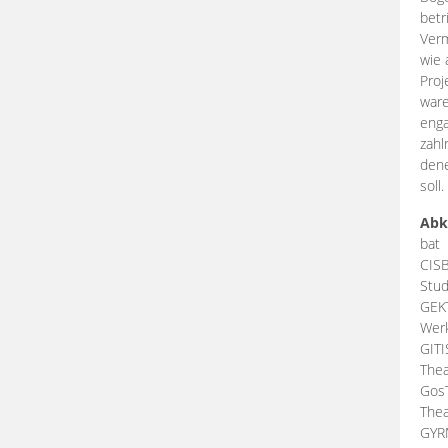
betr
Verm
wie 
Proj
ware
enga
zahl
dene
soll.
Abk
bat
CIS
Stud
GEK
Werk
GIT
Thea
Gos
Thea
GY