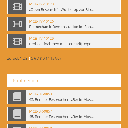
MCB-TV-10120
„Open Research“ - Workshop zur Biomechanik, 10.-14.05.1994 im Mime Centrum Berlin (Bd.2). - Interne Signatur: BM-vid-27
MCB-TV-10126
Biomechanik-Demonstration im Rahmen vom 2. Kongress der European Mime Federation: „Rekonstruktion/Innovation“, Berlin Mai 1993 - Interne Signatur: BM-vid-36
MCB-TV-10129
Probeaufnahmen mit Gennadij Bogdanow und Demonstrationsvortrag im Berliner Ensemble, 04.10.1991, Ausschnitt 2 - Interne Signatur: BM-vid-45_A2
Zurück
1
2
3
4
5
6
7
8
9
14
15
Vor
Printmedien
MCB-BK-9853
45. Berliner Festwochen: „Berlin-Moskau. Moskau-Berlin 1900-1950“, Berlin 1995 - interne Signatur: BM-prt-59-1
MCB-BK-9857
45. Berliner Festwochen: „Berlin-Moskau. Moskau-Berlin 1900-1950“, Berlin 1995 - interne Signatur: BM-prt-59-5