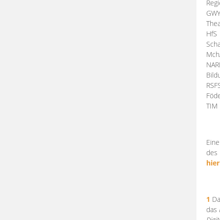
Regi
GW
Thea
HfS
Scha
Mch
NA
Bil
RSF
Föde
TI
Eine
des 
hier
1
Da
das
Digi