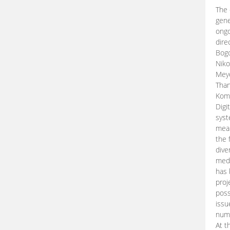
The 
gene
ongo
dire
Bogd
Niko
Meye
Than
Kom
Digi
syst
mean
the 
dive
medi
has 
proj
poss
issu
nume
At t