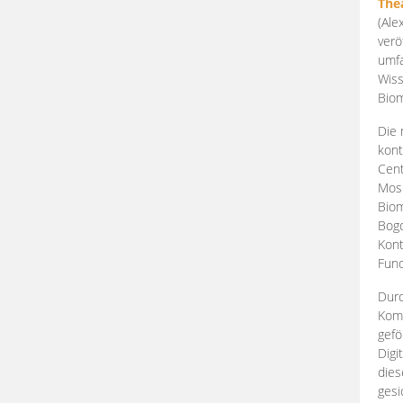
The
(Ale
verö
umfa
Wiss
Biom
Die 
kont
Cent
Mosk
Biom
Bogd
Kont
Fund
Durc
Komp
gefö
Digi
dies
gesi