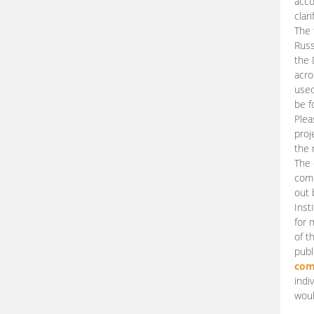
acco
clari
The 
Russ
the 
acro
used
be f
Plea
proj
the 
The 
comm
out 
Inst
for 
of t
publ
com
indi
woul