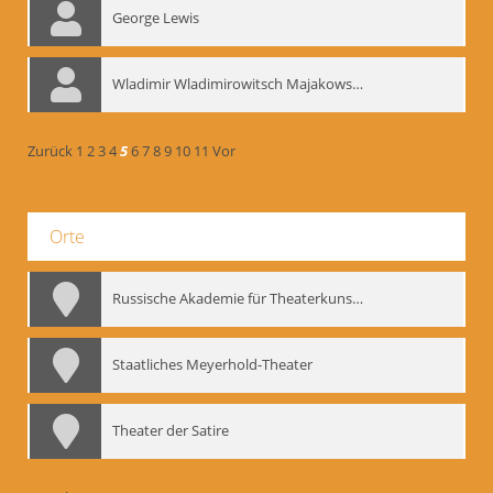
George Lewis
Wladimir Wladimirowitsch Majakowskij
Zurück
1
2
3
4
5
6
7
8
9
10
11
Vor
Orte
Russische Akademie für Theaterkunst – GITIS
Staatliches Meyerhold-Theater
Theater der Satire