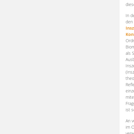
dies
In d
den 
Ins
Kon
Ordn
Biom
als 
Ausb
Insz
(Ins
theo
Refl
einz
mite
Frag
ist 
An v
im O
verw