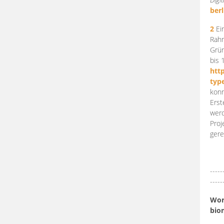
berl
2
Ein
Rahm
Grün
bis 
htt
typ
konn
Erst
werd
Proj
gere
-----
-----
Work
bio