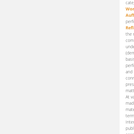
cate
Wor
Auf
perf
Ref
the 
comp
unde
(dem
basi
perf
and 
conn
pres
matt
At v
made
mate
term
Inte
publ