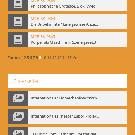
MCB-BK-9863
Philosophische Groteske. Blok, Vvedenskij und Meyerhold im bat Studiotheater - interne Signatur: BM-prt-60
MCB-BK-9864
Die Unbekannte / Eine gewisse Anzahl Gespräche - interne Signatur: BM-prt-61
MCB-BK-9865
Körper als Maschine in Szene gesetzt. „bat“-Studiotheater mit Neuinszenierungen - interne Signatur: BM-prt-62
Zurück
1
2
5
6
7
8
9
10
11
12
13
14
15
Vor
Bilderserien
Internationaler Biomechanik-Workshop, Moskau 1993
Internationales Theater Labor Projekt: Play Don Juan
„Karlsson vom Dach“ am Theater der Satire, Moskau 1985