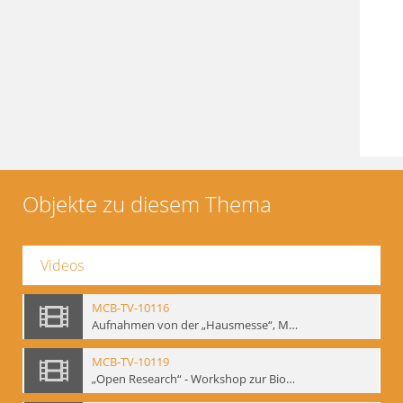
Objekte zu diesem Thema
Videos
MCB-TV-10116
Aufnahmen von der „Hausmesse“, Mime Centrum Berlin, 1994. Ausstellung und Veranstaltungsreihe anlässlich des 120. Geburtstages von W. E. Meyerhold im Mime Centrum Berlin, Februar 1994 (Bd.3) - Interne Signatur: BM-vid-23
MCB-TV-10119
„Open Research“ - Workshop zur Biomechanik, 10.-14.05.1994 im Mime Centrum Berlin (Bd.1). - Interne Signatur: BM-vid-26