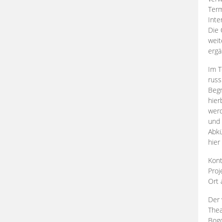
Term
Inte
Die 
weit
ergä
Im T
russ
Begr
hier
werd
und 
Abkü
hier
Kont
Proj
Ort
Der 
Thea
Bogd