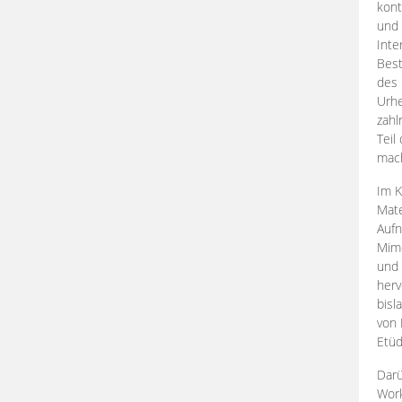
kont
und 
Inte
Best
des 
Urhe
zahl
Teil
mac
Im K
Mate
Aufn
Mime
und
herv
bisl
von 
Etüd
Darü
Work