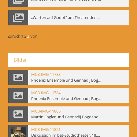
„Warten auf Godot“ am Theater der Saire, Moskau 1980er
Zurück
1
2
3
Vor
Bilder
MCB-IMG-11783
Phoenix Ensemble und Gennadij Bogdanow; BM-img-105-9
MCB-IMG-11784
Phoenix Ensemble und Gennadij Bogdanow; BM-img-105-10
MCB-IMG-11805
Martin Engler und Gennadij Bogdanow; BM-img-113
MCB-IMG-11821
Diskussion im bat-Studiotheater, 18.09.1995; BM-img-127-3