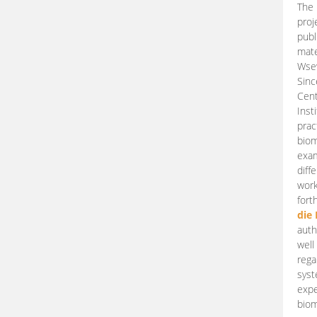
The 
proj
publ
mate
Wsew
Sinc
Cent
Inst
prac
biom
exam
diff
work
fort
die
auth
well
rega
syst
expe
biom