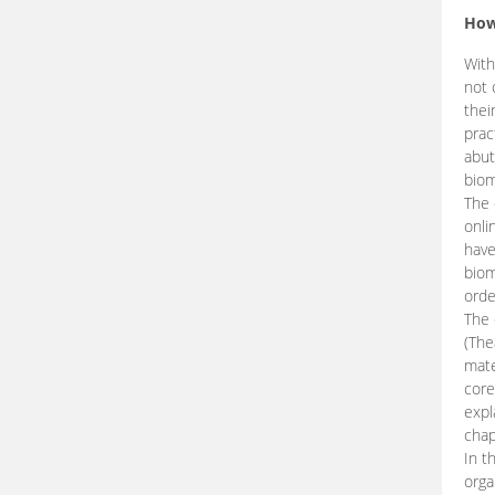
How
With
not 
thei
prac
abut
biom
The 
onli
have
biom
orde
The
(The
mate
core
expl
chap
In t
orga