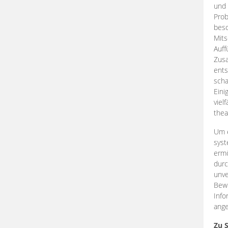
und 
Prob
beso
Mits
Auff
Zus
ents
scha
Eini
viel
thea
Um e
syst
ermö
durc
unve
Bewe
Info
ange
Zu 