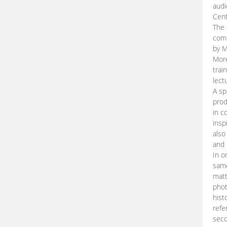
audi
Cent
The 
comp
by M
More
trai
lect
A sp
prod
in c
insp
also
and 
In o
same
matt
phot
hist
refe
seco