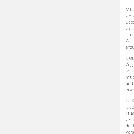
Mit 
verb
Best
vorh
son
Weit
anzu
Dafü
Zuga
an d
mit 
und 
erwi
Im K
Mate
Etü
verd
der 
Vora