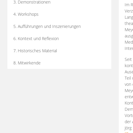
3. Demonstrationen
Im R
Verz
4. Workshops
Lang
thea
5. Aufführungen und Inszenierungen
Mey
ausg
6. Kontext und Reflexion
Medi
Inte
7. Historisches Material
Seit
8. Mitwirkende
kont
Aus
Teil
von 
Meye
entw
Kont
Demo
Vort
der 
Jörg