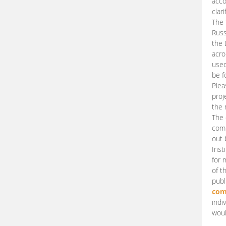
acco
clari
The 
Russ
the 
acro
used
be f
Plea
proj
the 
The 
comm
out 
Inst
for 
of t
publ
com
indi
woul