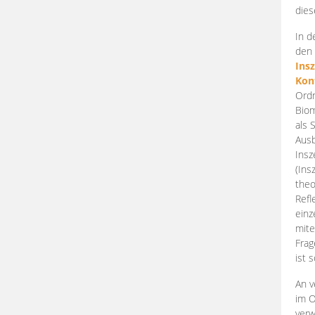
dies
In d
den 
Ins
Kon
Ordn
Biom
als 
Ausb
Insz
(Ins
theo
Refl
einz
mite
Frag
ist 
An v
im O
verw