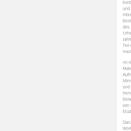
kont
und 
Inte
Best
des 
Urhe
zahl
Teil
mac
Im K
Mate
Aufn
Mime
und
herv
bisl
von 
Etüd
Darü
Work