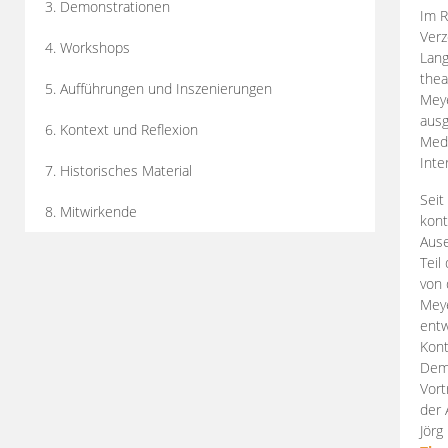
3. Demonstrationen
Im R
Verz
4. Workshops
Lang
thea
5. Aufführungen und Inszenierungen
Mey
ausg
6. Kontext und Reflexion
Medi
Inte
7. Historisches Material
Seit
8. Mitwirkende
kont
Aus
Teil
von 
Meye
entw
Kont
Demo
Vort
der 
Jörg