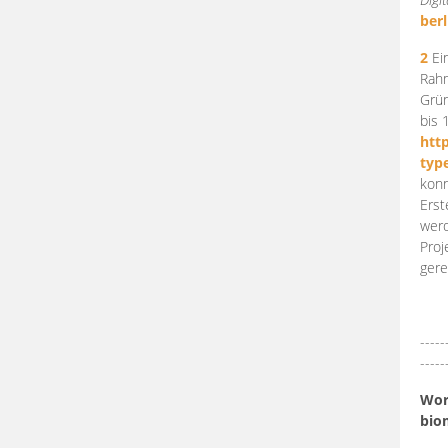
berl
2
Ein
Rahm
Grün
bis 
htt
typ
konn
Erst
werd
Proj
gere
-----
-----
Work
bio