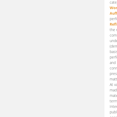
cate
Wor
Auf
perf
Ref
the 
comp
unde
(dem
basi
perf
and 
conn
pres
matt
At v
made
mate
term
Inte
publ