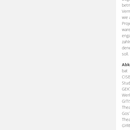
betr
Verm
wie 
Proj
ware
enga
zahl
dene
soll.
Abk
bat
CIS
Stud
GEK
Werk
GIT
Thea
Gos
Thea
GY