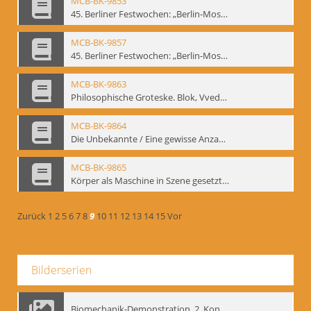
MCB-BK-9853
45. Berliner Festwochen: „Berlin-Moskau. Moskau-Berlin 1900-1950“, Berlin 1995 - interne Signatur: BM-prt-59-1
MCB-BK-9857
45. Berliner Festwochen: „Berlin-Moskau. Moskau-Berlin 1900-1950“, Berlin 1995 - interne Signatur: BM-prt-59-5
MCB-BK-9863
Philosophische Groteske. Blok, Vvedenskij und Meyerhold im bat Studiotheater - interne Signatur: BM-prt-60
MCB-BK-9864
Die Unbekannte / Eine gewisse Anzahl Gespräche - interne Signatur: BM-prt-61
MCB-BK-9865
Körper als Maschine in Szene gesetzt. „bat“-Studiotheater mit Neuinszenierungen - interne Signatur: BM-prt-62
Zurück
1
2
5
6
7
8
9
10
11
12
13
14
15
Vor
Bilderserien
Biomechanik-Demonstration, 2. Kongress der EMF, Mai 1995