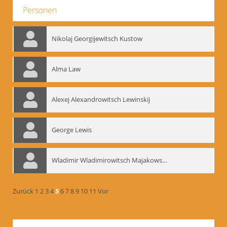
Personen
Nikolaj Georgijewitsch Kustow
Alma Law
Alexej Alexandrowitsch Lewinskij
George Lewis
Wladimir Wladimirowitsch Majakowskij
Zurück
1
2
3
4
5
6
7
8
9
10
11
Vor