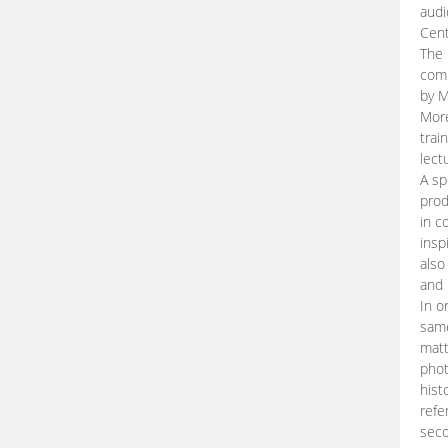
audi
Cent
The 
comp
by M
More
trai
lect
A sp
prod
in c
insp
also
and 
In o
same
matt
phot
hist
refe
seco