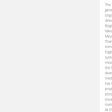
The 
gene
ongo
dire
Bogd
Niko
Meye
Than
Kom
Digi
syst
mean
the 
dive
medi
has 
proj
poss
issu
nume
At t