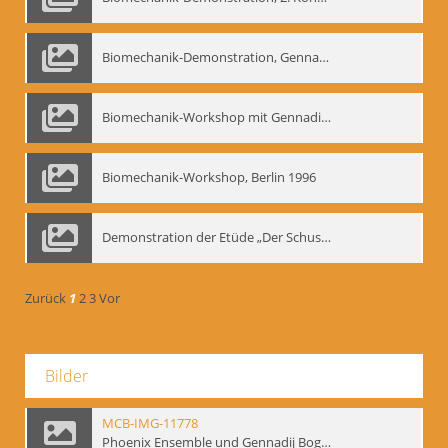
Biomechanik-Demonstration, Gennadij Bogdanow im Berliner Ensemble, 04.10.1991
Biomechanik-Workshop mit Gennadij Nikolajewitsch Bogdanow im Mime Centrum Berlin, 1991
Biomechanik-Workshop, Berlin 1996
Demonstration der Etüde „Der Schuss mit dem Bogen“ durch Gennadij Nikolajewitsch Bogdanow, Berlin 1991
Zurück
1
2
3
Vor
Bilder
MCB-IMG-11778
Phoenix Ensemble und Gennadij Bogdanow; BM-img-105-4