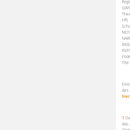
Regi
GW
Thea
HfS
Scha
Mch
NA
Bil
RSF
Föde
TI
Eine
des 
hier
1
Da
das
Digi