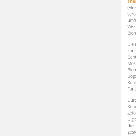
The
(Ale
verö
umfa
Wiss
Biom
Die 
kont
Cent
Mosk
Biom
Bogd
Kont
Fund
Durc
Komp
gefö
Digi
dies
gesi