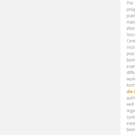
The 
proj
publ
mate
Wsew
Sinc
Cent
Inst
prac
biom
exam
diff
work
fort
die
auth
well
rega
syst
expe
biom