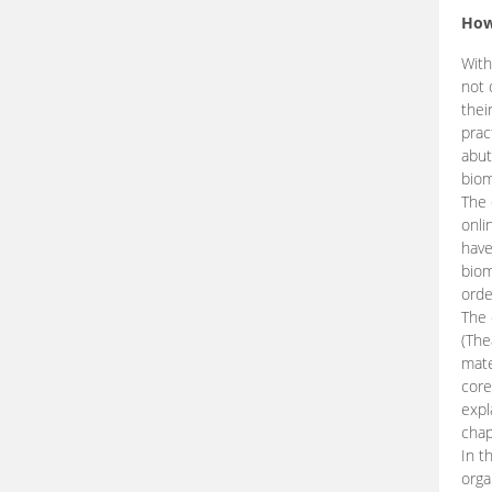
How
With
not 
thei
prac
abut
biom
The 
onli
have
biom
orde
The
(The
mate
core
expl
chap
In t
orga