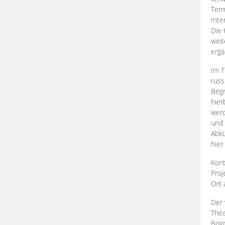
Term
Inte
Die 
weit
ergä
Im T
russ
Begr
hier
werd
und 
Abkü
hier
Kont
Proj
Ort
Der 
Thea
Bogd