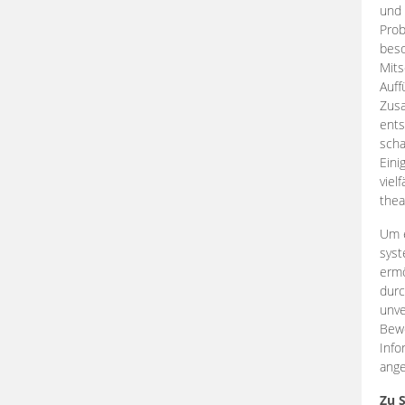
und 
Prob
beso
Mits
Auff
Zus
ents
scha
Eini
viel
thea
Um e
syst
ermö
durc
unve
Bewe
Info
ange
Zu 