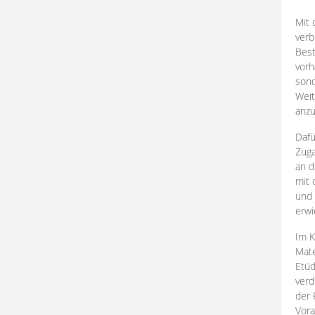
Mit 
verb
Best
vorh
son
Weit
anzu
Dafü
Zuga
an d
mit 
und 
erwi
Im K
Mate
Etü
verd
der 
Vora