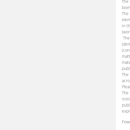
The 
biom
The
elem
In t
(wor
The 
(dem
(con
matt
mate
publ
The 
acro
Plea
The 
Inst
publ
expr
Pow