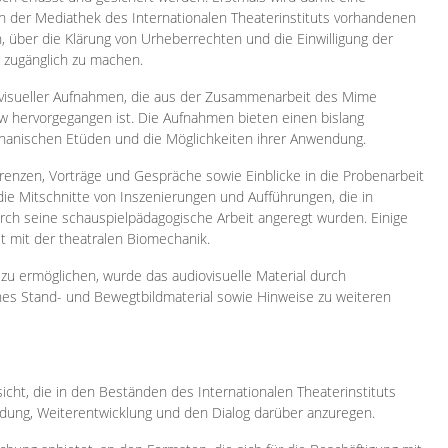
 in der Mediathek des Internationalen Theaterinstituts vorhandenen
, über die Klärung von Urheberrechten und die Einwilligung der
e zugänglich zu machen.
ovisueller Aufnahmen, die aus der Zusammenarbeit des Mime
 hervorgegangen ist. Die Aufnahmen bieten einen bislang
chanischen Etüden und die Möglichkeiten ihrer Anwendung.
enzen, Vorträge und Gespräche sowie Einblicke in die Probenarbeit
e Mitschnitte von Inszenierungen und Aufführungen, die in
h seine schauspielpädagogische Arbeit angeregt wurden. Einige
it mit der theatralen Biomechanik.
zu ermöglichen, wurde das audiovisuelle Material durch
sches Stand- und Bewegtbildmaterial sowie Hinweise zu weiteren
icht, die in den Beständen des Internationalen Theaterinstituts
ung, Weiterentwicklung und den Dialog darüber anzuregen.