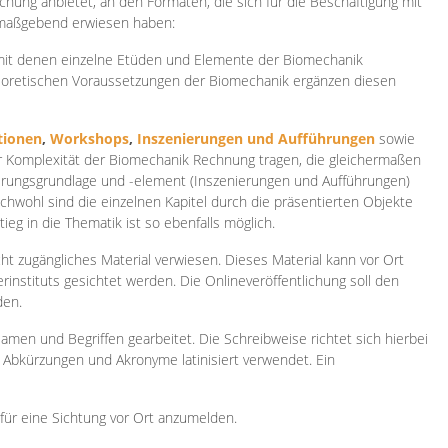
ichung anbietet, an den Formaten, die sich für die Beschäftigung mit
 maßgebend erwiesen haben:
 mit denen einzelne Etüden und Elemente der Biomechanik
heoretischen Voraussetzungen der Biomechanik ergänzen diesen
ionen
,
Workshops
,
Inszenierungen und Aufführungen
sowie
er Komplexität der Biomechanik Rechnung tragen, die gleichermaßen
ierungsgrundlage und -element (Inszenierungen und Aufführungen)
ichwohl sind die einzelnen Kapitel durch die präsentierten Objekte
ieg in die Thematik ist so ebenfalls möglich.
ht zugängliches Material verwiesen. Dieses Material kann vor Ort
rinstituts gesichtet werden. Die Onlineveröffentlichung soll den
den.
amen und Begriffen gearbeitet. Die Schreibweise richtet sich hierbei
 Abkürzungen und Akronyme latinisiert verwendet. Ein
 für eine Sichtung vor Ort anzumelden.