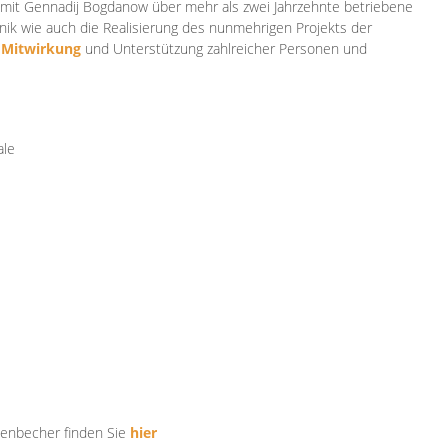
mit Gennadij Bogdanow über mehr als zwei Jahrzehnte betriebene
ik wie auch die Realisierung des nunmehrigen Projekts der
e
Mitwirkung
und Unterstützung zahlr
eicher Personen und
ale
tenbecher finden Sie
hier