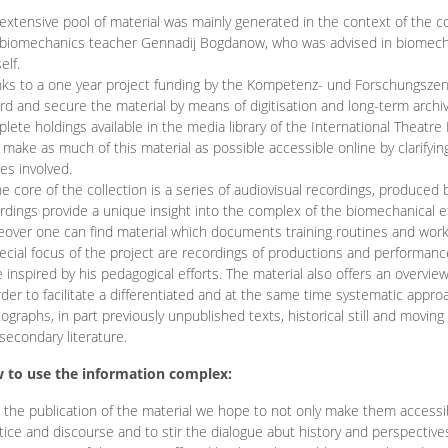
extensive pool of material was mainly generated in the context of the 
biomechanics teacher Gennadij Bogdanow, who was advised in biomechan
elf.
ks to a one year project funding by the Kompetenz- und Forschungszentru
rd and secure the material by means of digitisation and long-term archivi
lete holdings available in the media library of the International Theatre
o make as much of this material as possible accessible online by clarify
ies involved.
he core of the collection is a series of audiovisual recordings, produ
rdings provide a unique insight into the complex of the biomechanical 
over one can find material which documents training routines and works
ecial focus of the project are recordings of productions and performan
 inspired by his pedagogical efforts. The material also offers an overvie
rder to facilitate a differentiated and at the same time systematic appro
ographs, in part previously unpublished texts, historical still and movin
secondary literature.
 to use the information complex:
 the publication of the material we hope to not only make them access
tice and discourse and to stir the dialogue abut history and perspective