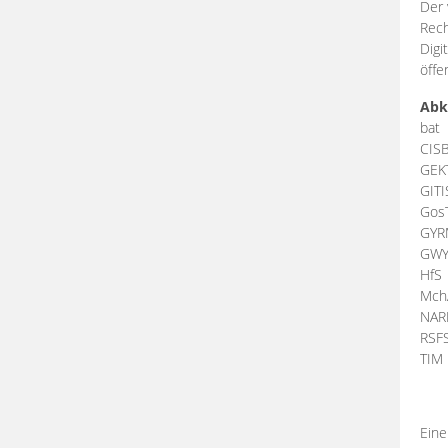
Der 
Rech
Digi
öffe
Abk
bat
CIS
GEK
GIT
Gos
GY
GW
HfS
Mch
NA
RSF
TI
Eine