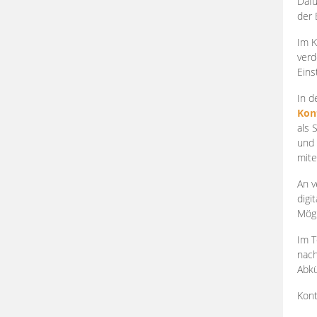
Dafü
der 
Im K
verd
Eins
In d
Kon
als 
und 
mite
An v
digi
Mögl
Im T
nach
Abkü
Kont