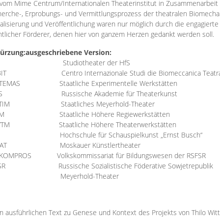
vom Mime Centrum/Internationalen Theaterinstitut in Zusammenarbeit 
erche-, Erprobungs- und Vermittlungsprozess der theatralen Biomechan
talisierung und Veröffentlichung waren nur möglich durch die engagiert
ntlicher Förderer, denen hier von ganzem Herzen gedankt werden soll.
ürzung:
ausgeschriebene Version:
Studiotheater der HfS
BIT
Centro Internazionale Studi die Biomeccanica Teatr
TEMAS
Staatliche Experimentelle Werkstätten
IS
Russische Akademie für Theaterkunst
TIM
Staatliches Meyerhold-Theater
RM
Staatliche Höhere Regiewerkstätten
YTM
Staatliche Höhere Theaterwerkstätten
Hochschule für Schauspielkunst „Ernst Busch“
AT
Moskauer Künstlertheater
RKOMPROS
Volkskommissariat für Bildungswesen der RSFSR
SR
Russische Sozialistische Föderative Sowjetrepublik
M Meyerhold-Theater
n ausführlichen Text zu Genese und Kontext des Projekts von Thilo Wit