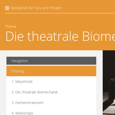
Mediathek für Tanz und Theater
Thema
Die theatrale Biom
Navigation
Einstieg
1. Meyerhold
2. Die theatrale Biomechanik
3. Demonstrationen
4. Workshops