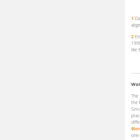
1
Da
abge
2
Ein
199
die 
-----
Wor
The 
the 
Sinc
prac
diff
Bio
one 