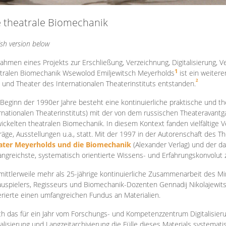
e theatrale Biomechanik
ish version below
ahmen eines Projekts zur Erschließung, Verzeichnung, Digitalisierung, Ve
1
tralen Biomechanik Wsewolod Emiljewitsch Meyerholds
ist ein weiter
2
 und Theater des Internationalen Theaterinstituts entstanden.
 Beginn der 1990er Jahre besteht eine kontinuierliche praktische und
rnationalen Theaterinstituts) mit der von dem russischen Theateravantg
ickelten theatralen Biomechanik. In diesem Kontext fanden vielfältige
räge, Ausstellungen u.a., statt. Mit d
er 1997 in der Autorenschaft des T
ater Meyerholds und die Biomechanik
(Alexander Verlag) und der d
ngreichste, systematisch orientierte Wissens- und Erfahrungskonvolut
mittlerweile mehr als 25-jährige kontinuierliche Zusammenarb
eit des M
uspielers, Regisseurs und Biomechanik-Dozenten Gennadij Nikolajewit
rierte einen umfangreichen Fundus an Materialien.
h das für ein Jahr vom Forschungs- und Kompetenzzentrum Digitalisier
talisierung und Langzeitarchivierung die Fülle dieses Materials systemat