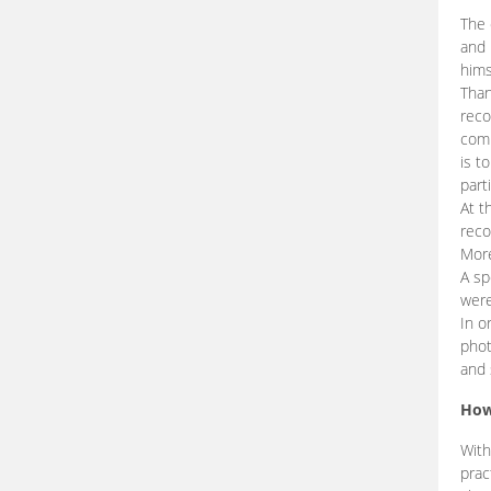
The 
and 
hims
Than
reco
comp
is t
part
At t
reco
More
A sp
were
In o
phot
and 
How
With
prac