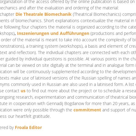
organization of the access offered by the online publication is based on
echanics and after the evaluation and ordering of the material:
 chapter
Die Theatrale Biomechanik
(Theatrical Biomechanics)
compris
ents of biomechanics. Short explanations contextualize the material in 
he following four chapters the material is organized according to the cat
kshops)
,
Inszenierungen und Aufführungen
(productions and perfo
order of the material is meant to take into account the complexity of b
onstrations), a training system (workshops), a basis and element of cr
text and reflection). The individual chapters are connected with each ot
er guided by individual questions is possible. At various points in the ch
rial can be viewed on site digitally at the terminal and in analogue form i
ication will be continuously supplemented according to the development of
texts make use of latinised versions of the Russian spelling of names 
nyms commonly used in Russian are also used in a latinised form. A list 
se contact
us
to find out more about the project or to schedule a resea
ongoing research, experimentation and communication of theatrical bi
itute in cooperation with Gennadij Bogdanow for more than 20 years, as we
ication were only possible through the
commitment
and support of nu
ess our heartfelt gratitude.
ered by
Froala Editor