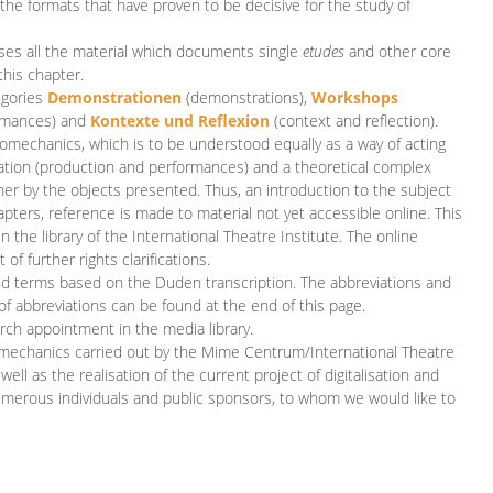
 the formats that have proven to be decisive for the study of
es all the material which documents single
etudes
and other core
this chapter.
egories
D
emonstrationen
(demonstrations),
Workshops
rmances)
and
Kontexte und Reflexion
(context and reflection).
iomechanics, which is to be understood equally as a way of acting
eation (production and performances) and a theoretical complex
her by the objects presented. Thus, an introduction to the subject
apters, reference is made to material not yet accessible online. This
n the library of the International Theatre Institute. The online
 further rights clarifications.
and terms based on the Duden transcription. The abbreviations and
of abbreviations can be found at the end of this page.
rch appointment in the media library.
omechanics carried out by the Mime Centrum/International Theatre
ll as the realisation of the current project of digitalisation and
merous individuals and public sponsors, to whom we would like to