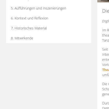
5. Aufführungen und Inszenierungen
Di
6. Kontext und Reflexion
Engl
7. Historisches Material
Im R
thea
8. Mitwirkende
Tanz
Seit
Inte
entw
Vort
The
umfa
Die 
Scha
gene
Durc
Digi