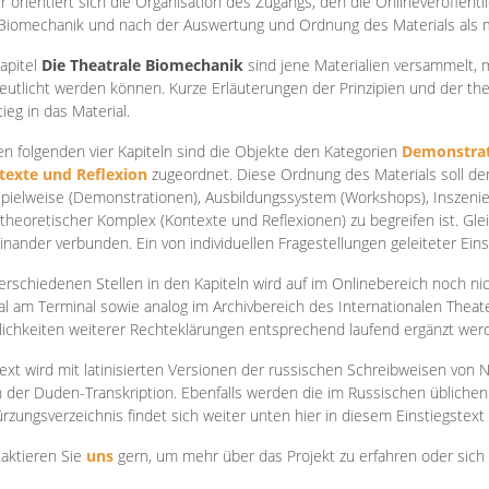
r orientiert sich die Organisation des Zugangs, den die Onlineveröffentl
Biomechanik und nach der Auswertung und Ordnung des Materials als
apite
l
Die Theatrale Biomechanik
sind jene Materialien versammelt,
eutlicht werden können. Kurze Erläuterungen der Prinzipien und der t
tieg in das Material.
en folgenden vier Kapiteln sind die Objekte den Kategorien
Demonstrat
texte und Reflexion
zugeordnet. Diese Ordnung des Materials soll d
Spielweise (Demonstrationen), Ausbildungssystem (Workshops), Inszen
theoretischer Komplex (Kontexte und Reflexionen) zu begreifen ist. Gle
inander verbunden. Ein von individuellen Fragestellungen geleiteter Einst
erschiedenen Stellen in den Kapiteln wird auf im Onlinebereich noch nic
tal am Terminal sowie analog im Archivbereich des Internationalen Theate
ichkeiten weiterer Rechteklärungen entsprechend laufend ergänzt wer
ext wird mit latinisierten Versionen der russischen Schreibweisen von N
 der Duden-Transkription. Ebenfalls werden die im Russischen üblichen
rzungsverzeichnis findet sich weiter unten hier in diesem Einstiegstext
aktieren Sie
uns
gern, um mehr über das Projekt zu erfahren oder sich