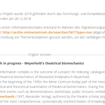
s Projekt wurde 2018 gefördert durch das
Forschungs- und Kompetenzze
rufen am 28.12.2018.
 erster Informationskomplex entstand im Rahmen des Digitalisierungsp
0:
http://archiv.mimecentrum.de/searches/561?type=row
(abgeruf
Erstellung von Themenkomplexen genutzt werden, um den vielfältigen 
-------------------------English Version----------------------------------------------
k in progress - Meyerhold's theatrical biomechanics
information complex is the outcome of a project for indexing, cataloguing,
theatrical biomechanics of Wsewolod Emiljewitsch Meyerhold.
e the beginning of the 1990s the Mime Centrum (today part of the Intern
tical and theoretical examination of theatrical biomechanics. During t
erent events such as demonstrations, workshops, public lectures, exhibi
mechanik
(1997, Alexander Verlag), authored by the theatre scholar Jö
of the most comprehensive, systematically oriented bodies of knowledg