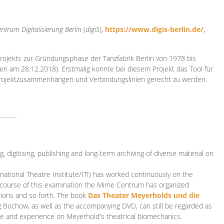
ntrum Digitalisierung
Berlin
(
digiS
),
https://www.digis-berlin.de/
,
rojekts zur Gründungsphase der Tanzfabrik Berlin von 1978 bis
en am 28.12.2018). Erstmalig konnte bei diesem Projekt das Tool für
Projektzusammenhängen und Verbindungslinien gerecht zu werden.
-------
 digitising, publishing and long-term archiving of diverse material on
ational Theatre Institute/ITI) has worked continuously on the
he course of this examination the Mime Centrum has organized
tions and so forth. The book
Das Theater Meyerholds und die
rg Bochow, as well as the accompanying DVD, can still be regarded as
e and experience on Meyerhold's theatrical biomechanics.