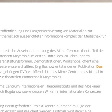
röffentlichung und Langzeitarchivierung von Materialien zur
er thematisch ausgerichteter Informationskomplex der Mediathek für
 theoretische Auseinandersetzung des Mime Centrum (heute Teil des
ardisten Meyerhold im ersten Drittel des 20. Jahrhunderts
 Veranstaltungsformen, Demonstrationen, Workshops, öffentliche
heaterwissenschaftlers Jörg Bochow entstandenen Publikation
Das
azugehörigen DVD veröffentlichte das Mime Centrum das bis dahin
 zur theatralen Biomechanik Meyerholds.
ime Centrum/Internationalen Theaterinstituts und des Moskauer
sch Bogdanow sowie dessen Wirken in internationalen Kontexten
ung Berlin geförderte Projekt konnte nunmehr im Zuge der
isch erfasst und gesichert werden. Erstmals wird damit eine