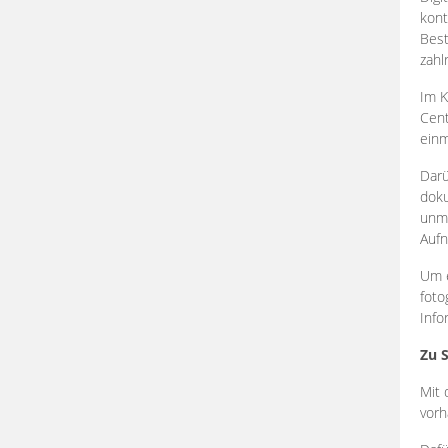
kont
Best
zahl
Im K
Cent
einm
Darü
doku
unmi
Aufn
Um e
foto
Info
Zu 
Mit 
vorh