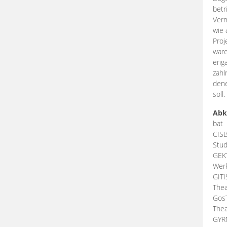
betr
Verm
wie 
Proj
ware
enga
zahl
dene
soll.
Abk
bat
CIS
Stud
GEK
Werk
GIT
Thea
Gos
Thea
GY