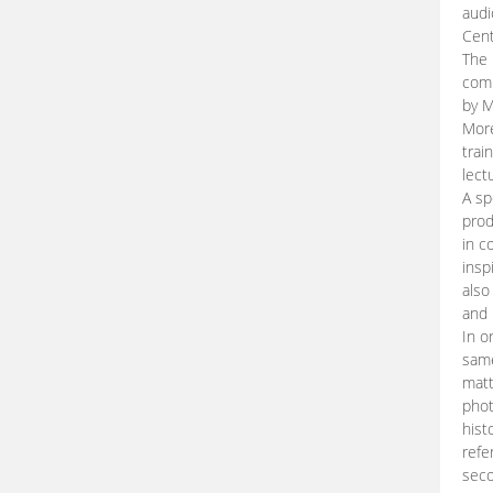
audi
Cent
The 
comp
by M
More
trai
lect
A sp
prod
in c
insp
also
and 
In o
same
matt
phot
hist
refe
seco