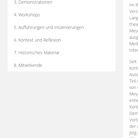
3. Demonstrationen
Im R
Verz
4. Workshops
Lang
thea
5. Aufführungen und Inszenierungen
Mey
ausg
6. Kontext und Reflexion
Medi
Inte
7. Historisches Material
Seit
8. Mitwirkende
kont
Aus
Teil
von 
Meye
entw
Kont
Demo
Vort
der 
Jörg