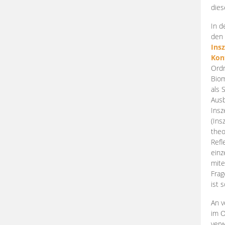
dies
In d
den 
Ins
Kon
Ordn
Biom
als 
Ausb
Insz
(Ins
theo
Refl
einz
mite
Frag
ist 
An v
im O
verw