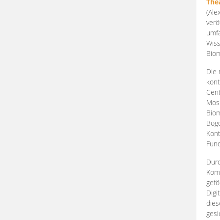
The
(Ale
verö
umfa
Wiss
Biom
Die 
kont
Cent
Mosk
Biom
Bogd
Kont
Fund
Durc
Komp
gefö
Digi
dies
gesi