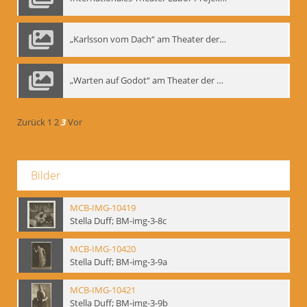
„Karlsson vom Dach“ am Theater der Satire, Moskau 1985
„Warten auf Godot“ am Theater der Saire, Moskau 1980er
Zurück
1
2
3
Vor
Bilder
MCB-IMG-10419
Stella Duff; BM-img-3-8c
MCB-IMG-10420
Stella Duff; BM-img-3-9a
MCB-IMG-10421
Stella Duff; BM-img-3-9b