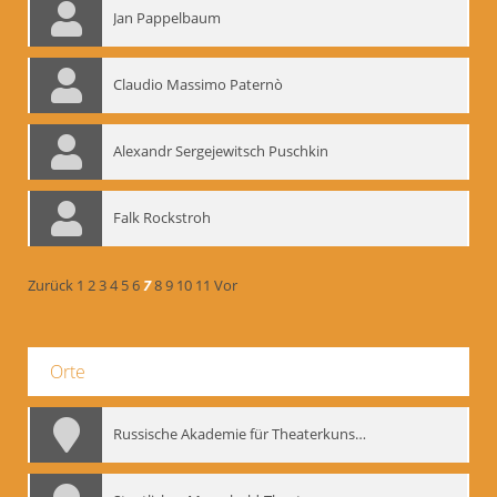
Jan Pappelbaum
Claudio Massimo Paternò
Alexandr Sergejewitsch Puschkin
Falk Rockstroh
Zurück
1
2
3
4
5
6
7
8
9
10
11
Vor
Orte
Russische Akademie für Theaterkunst – GITIS