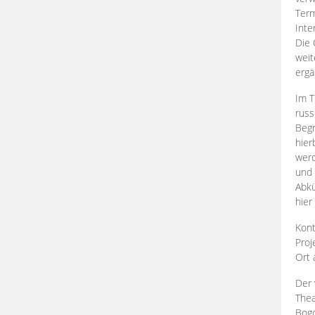
Term
Inte
Die 
weit
ergä
Im T
russ
Begr
hier
werd
und 
Abkü
hier
Kont
Proj
Ort
Der 
Thea
Bogd