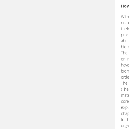
How
With
not 
thei
prac
abut
biom
The 
onli
have
biom
orde
The
(The
mate
core
expl
chap
In t
orga