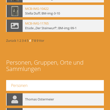
MCB-IMG-10422
Stella Duff; BM-img-3-10
MCB-IMG-11765
Etüde „Der Steinwurf“; BM-img-99-1
Zurück
1
2
3
4
5
6
7
8
9
Vor
Personen, Gruppen, Orte und
Sammlungen
Personen
Thomas Ostermeier