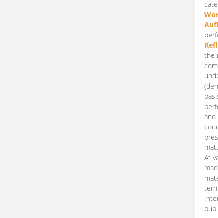
cate
Wor
Auf
perf
Ref
the 
comp
unde
(dem
basi
perf
and 
conn
pres
matt
At v
made
mate
term
Inte
publ