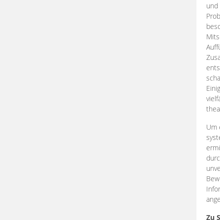
und 
Prob
beso
Mits
Auff
Zus
ents
scha
Eini
viel
thea
Um e
syst
ermö
durc
unve
Bewe
Info
ange
Zu 