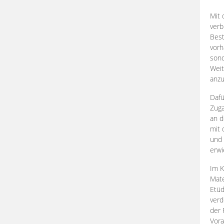
Mit 
verb
Best
vorh
son
Weit
anzu
Dafü
Zuga
an d
mit 
und 
erwi
Im K
Mate
Etü
verd
der 
Vora