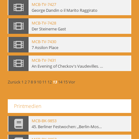
MCB-TV-7427
George Dandin o il Marito Raggirato
MCB-TV-7428
Der Steinerne Gast
MCB-TV-7430
7 Assilon Place
MCB-TV-7431
An Evening of Checkov's Vaudevilles. The Evils of Tobacco, The Bear, The Marriage Proposal
Zurück
1
2
7
8
9
10
11
12
13
14
15
Vor
Printmedien
MCB-BK-9853
45. Berliner Festwochen: „Berlin-Moskau. Moskau-Berlin 1900-1950“, Berlin 1995 - interne Signatur: BM-prt-59-1