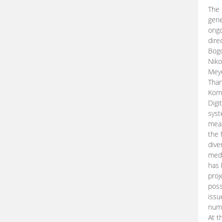
The 
gene
ongo
dire
Bogd
Niko
Meye
Than
Kom
Digi
syst
mean
the 
dive
medi
has 
proj
poss
issu
nume
At t