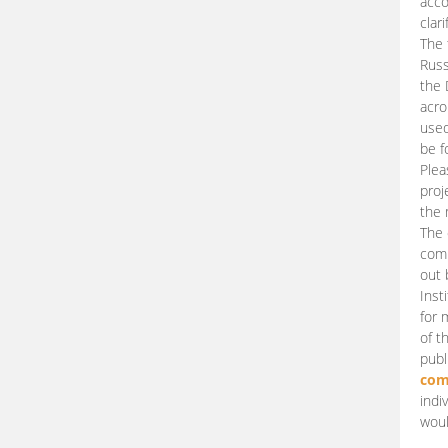
acco
clari
The 
Russ
the 
acro
used
be f
Plea
proj
the 
The 
comm
out 
Inst
for 
of t
publ
com
indi
woul