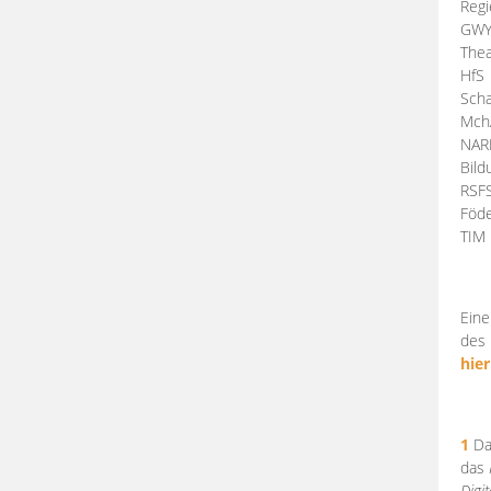
Regi
GW
Thea
HfS
Scha
Mch
NA
Bil
RSF
Föde
TI
Eine
des 
hier
1
Da
das
Digi