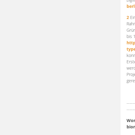
berl
2
Ein
Rahm
Grün
bis 
htt
typ
konn
Erst
werd
Proj
gere
-----
-----
Work
bio