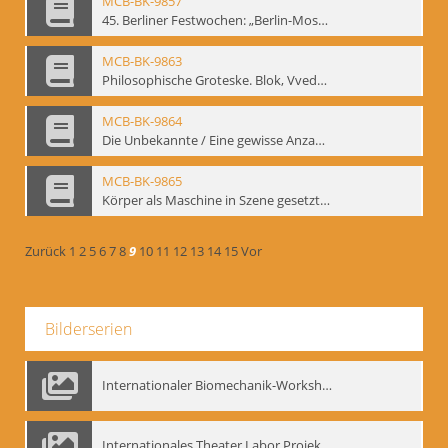
MCB-BK-9857
45. Berliner Festwochen: „Berlin-Moskau. Moskau-Berlin 1900-1950“, Berlin 1995 - interne Signatur: BM-prt-59-5
MCB-BK-9863
Philosophische Groteske. Blok, Vvedenskij und Meyerhold im bat Studiotheater - interne Signatur: BM-prt-60
MCB-BK-9864
Die Unbekannte / Eine gewisse Anzahl Gespräche - interne Signatur: BM-prt-61
MCB-BK-9865
Körper als Maschine in Szene gesetzt. „bat“-Studiotheater mit Neuinszenierungen - interne Signatur: BM-prt-62
Zurück
1
2
5
6
7
8
9
10
11
12
13
14
15
Vor
Bilderserien
Internationaler Biomechanik-Workshop, Moskau 1993
Internationales Theater Labor Projekt: Play Don Juan