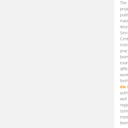
The 
proj
publ
mate
Wsew
Sinc
Cent
Inst
prac
biom
exam
diff
work
fort
die
auth
well
rega
syst
expe
biom