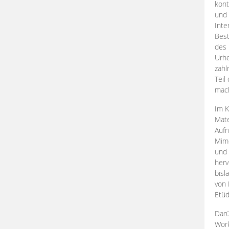
kont
und 
Inte
Best
des 
Urhe
zahl
Teil
mac
Im K
Mate
Aufn
Mime
und
herv
bisl
von 
Etüd
Darü
Work