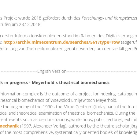
s Projekt wurde 2018 gefördert durch das
Forschungs- und Kompetenzze
rufen am 28.12.2018.
 erster Informationskomplex entstand im Rahmen des Digitalisierungsp
0:
http://archiv.mimecentrum.de/searches/561?type=row
(abgeruf
Erstellung von Themenkomplexen genutzt werden, um den vielfältigen 
-------------------------English Version----------------------------------------------
k in progress - Meyerhold's theatrical biomechanics
information complex is the outcome of a project for indexing, cataloguing,
theatrical biomechanics of Wsewolod Emiljewitsch Meyerhold.
e the beginning of the 1990s the Mime Centrum (today part of the Intern
tical and theoretical examination of theatrical biomechanics. During t
erent events such as demonstrations, workshops, public lectures, exhibi
mechanik
(1997, Alexander Verlag), authored by the theatre scholar Jö
of the most comprehensive, systematically oriented bodies of knowledg