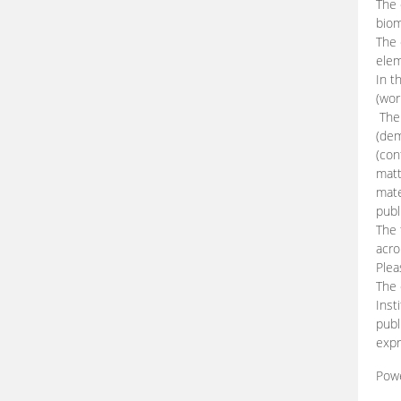
The 
biom
The
elem
In t
(wor
The 
(dem
(con
matt
mate
publ
The 
acro
Plea
The 
Inst
publ
expr
Pow