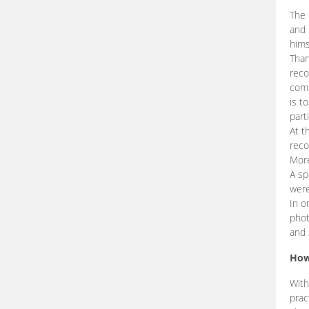
The 
and 
hims
Than
reco
comp
is t
part
At t
reco
More
A sp
were
In o
phot
and 
How
With
prac