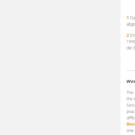
1
Da
abge
2
Ein
199
die 
-----
Wor
The 
the 
Sinc
prac
diff
Bio
one 