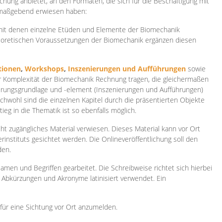
ichung anbietet, an den Formaten, die sich für die Beschäftigung mit
 maßgebend erwiesen haben:
 mit denen einzelne Etüden und Elemente der Biomechanik
heoretischen Voraussetzungen der Biomechanik ergänzen diesen
ionen
,
Workshops
,
Inszenierungen und Aufführungen
sowie
er Komplexität der Biomechanik Rechnung tragen, die gleichermaßen
ierungsgrundlage und -element (Inszenierungen und Aufführungen)
ichwohl sind die einzelnen Kapitel durch die präsentierten Objekte
ieg in die Thematik ist so ebenfalls möglich.
ht zugängliches Material verwiesen. Dieses Material kann vor Ort
rinstituts gesichtet werden. Die Onlineveröffentlichung soll den
den.
amen und Begriffen gearbeitet. Die Schreibweise richtet sich hierbei
 Abkürzungen und Akronyme latinisiert verwendet. Ein
 für eine Sichtung vor Ort anzumelden.