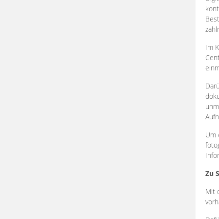
kont
Best
zahl
Im K
Cent
einm
Darü
doku
unmi
Aufn
Um e
foto
Info
Zu 
Mit 
vorh