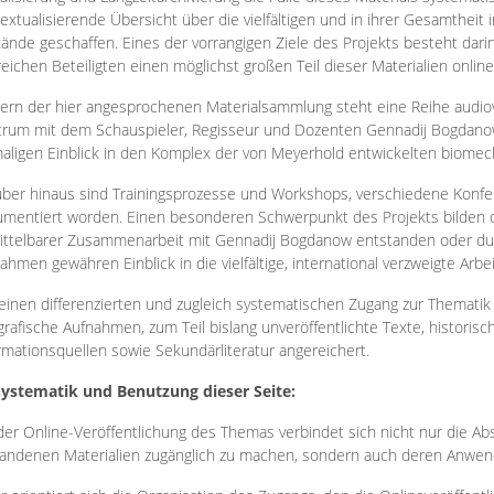
extualisierende Übersicht über die vielfältigen und in ihrer Gesamtheit
ände geschaffen. Eines der vorrangigen Ziele des Projekts besteht darin
reichen Beteiligten einen möglichst großen Teil dieser Materialien onlin
ern der hier angesprochenen Materialsammlung steht eine Reihe audi
rum mit dem Schauspieler, Regisseur und Dozenten Gennadij Bogdanow
aligen Einblick in den Komplex der von Meyerhold entwickelten biome
ber hinaus sind Trainingsprozesse und Workshops, verschiedene Konfer
mentiert worden. Einen besonderen Schwerpunkt des Projekts bilden di
ttelbarer Zusammenarbeit mit Gennadij Bogdanow entstanden oder durc
ahmen gewähren Einblick in die vielfältige, international verzweigte Arbe
inen differenzierten und zugleich systematischen Zugang zur Thematik 
grafische Aufnahmen, zum Teil bislang unveröffentlichte Texte, histori
rmationsquellen sowie Sekundärliteratur angereichert.
Systematik und Benutzung dieser Seite:
der Online-Veröffentlichung des Themas verbindet sich nicht nur die Abs
andenen Materialien zugänglich zu machen, sondern auch deren Anwend