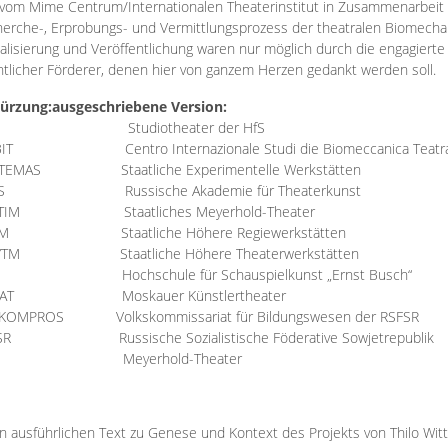
vom Mime Centrum/Internationalen Theaterinstitut in Zusammenarbeit 
erche-, Erprobungs- und Vermittlungsprozess der theatralen Biomechan
talisierung und Veröffentlichung waren nur möglich durch die engagiert
ntlicher Förderer, denen hier von ganzem Herzen gedankt werden soll.
ürzung:
ausgeschriebene Version:
Studiotheater der HfS
BIT
Centro Internazionale Studi die Biomeccanica Teatr
TEMAS
Staatliche Experimentelle Werkstätten
IS
Russische Akademie für Theaterkunst
TIM
Staatliches Meyerhold-Theater
RM
Staatliche Höhere Regiewerkstätten
YTM
Staatliche Höhere Theaterwerkstätten
Hochschule für Schauspielkunst „Ernst Busch“
AT
Moskauer Künstlertheater
RKOMPROS
Volkskommissariat für Bildungswesen der RSFSR
SR
Russische Sozialistische Föderative Sowjetrepublik
M Meyerhold-Theater
n ausführlichen Text zu Genese und Kontext des Projekts von Thilo Wit