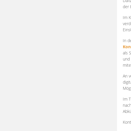
Dafü
der 
Im K
verd
Eins
In d
Kon
als 
und 
mite
An v
digi
Mögl
Im T
nach
Abkü
Kont