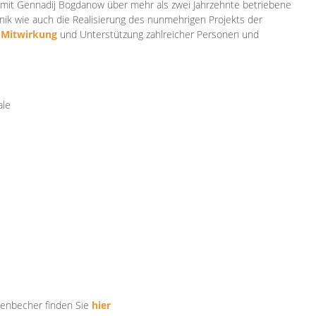
mit Gennadij Bogdanow über mehr als zwei Jahrzehnte betriebene
ik wie auch die Realisierung des nunmehrigen Projekts der
e
Mitwirkung
und Unterstützung zahlr
eicher Personen und
ale
tenbecher finden Sie
hier