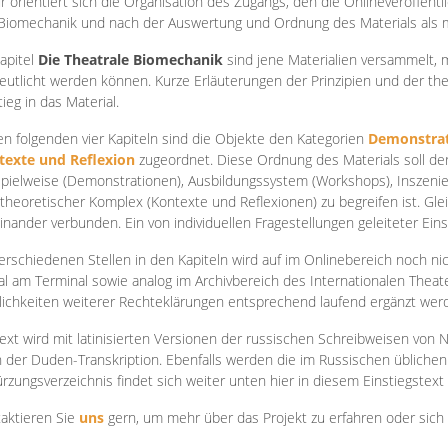
r orientiert sich die Organisation des Zugangs, den die Onlineveröffentl
Biomechanik und nach der Auswertung und Ordnung des Materials als
apite
l
Die Theatrale Biomechanik
sind jene Materialien versammelt,
eutlicht werden können. Kurze Erläuterungen der Prinzipien und der t
tieg in das Material.
en folgenden vier Kapiteln sind die Objekte den Kategorien
Demonstrat
texte und Reflexion
zugeordnet. Diese Ordnung des Materials soll d
Spielweise (Demonstrationen), Ausbildungssystem (Workshops), Inszen
theoretischer Komplex (Kontexte und Reflexionen) zu begreifen ist. Gle
inander verbunden. Ein von individuellen Fragestellungen geleiteter Einst
erschiedenen Stellen in den Kapiteln wird auf im Onlinebereich noch nic
tal am Terminal sowie analog im Archivbereich des Internationalen Theate
ichkeiten weiterer Rechteklärungen entsprechend laufend ergänzt wer
ext wird mit latinisierten Versionen der russischen Schreibweisen von N
 der Duden-Transkription. Ebenfalls werden die im Russischen üblichen
rzungsverzeichnis findet sich weiter unten hier in diesem Einstiegstext
aktieren Sie
uns
gern, um mehr über das Projekt zu erfahren oder sich