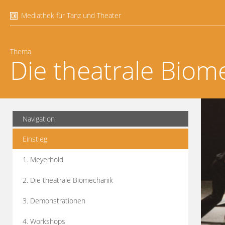
Mediathek für Tanz und Theater
Thema
Die theatrale Biom
Navigation
Einstieg
1. Meyerhold
2. Die theatrale Biomechanik
3. Demonstrationen
4. Workshops