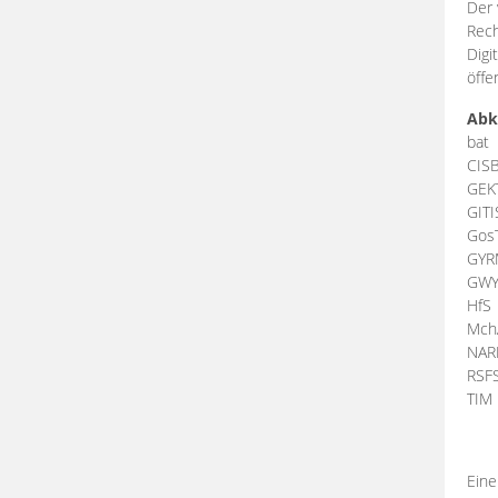
Der 
Rech
Digi
öffe
Abk
bat
CIS
GEK
GIT
Gos
GY
GW
HfS
Mch
NA
RSF
TI
Eine