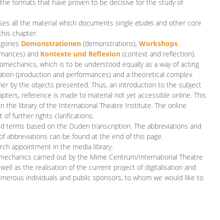
 the formats that have proven to be decisive for the study of
es all the material which documents single
etudes
and other core
this chapter.
egories
D
emonstrationen
(demonstrations),
Workshops
rmances)
and
Kontexte und Reflexion
(context and reflection).
iomechanics, which is to be understood equally as a way of acting
eation (production and performances) and a theoretical complex
her by the objects presented. Thus, an introduction to the subject
apters, reference is made to material not yet accessible online. This
n the library of the International Theatre Institute. The online
 further rights clarifications.
and terms based on the Duden transcription. The abbreviations and
of abbreviations can be found at the end of this page.
rch appointment in the media library.
omechanics carried out by the Mime Centrum/International Theatre
ll as the realisation of the current project of digitalisation and
merous individuals and public sponsors, to whom we would like to