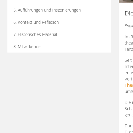
5. Aufführungen und Inszenierungen
Di
6. Kontext und Reflexion
Engl
7. Historisches Material
Im R
thea
8. Mitwirkende
Tanz
Seit
Inte
entw
Vort
The
umfa
Die 
Scha
gene
Durc
Digi