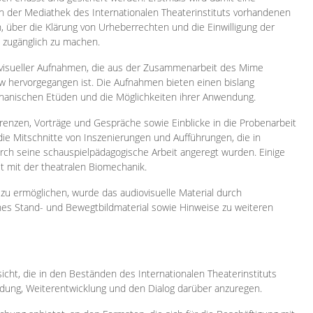
 in der Mediathek des Internationalen Theaterinstituts vorhandenen
, über die Klärung von Urheberrechten und die Einwilligung der
e zugänglich zu machen.
ovisueller Aufnahmen, die aus der Zusammenarbeit des Mime
 hervorgegangen ist. Die Aufnahmen bieten einen bislang
chanischen Etüden und die Möglichkeiten ihrer Anwendung.
enzen, Vorträge und Gespräche sowie Einblicke in die Probenarbeit
e Mitschnitte von Inszenierungen und Aufführungen, die in
h seine schauspielpädagogische Arbeit angeregt wurden. Einige
it mit der theatralen Biomechanik.
zu ermöglichen, wurde das audiovisuelle Material durch
sches Stand- und Bewegtbildmaterial sowie Hinweise zu weiteren
icht, die in den Beständen des Internationalen Theaterinstituts
ung, Weiterentwicklung und den Dialog darüber anzuregen.