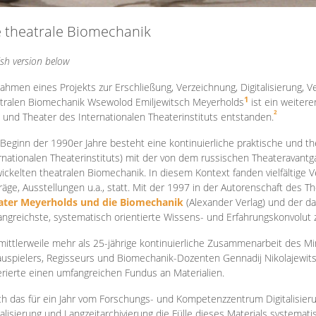
e theatrale Biomechanik
ish version below
ahmen eines Projekts zur Erschließung, Verzeichnung, Digitalisierung, Ve
1
tralen Biomechanik Wsewolod Emiljewitsch Meyerholds
ist ein weiter
2
 und Theater des Internationalen Theaterinstituts entstanden.
 Beginn der 1990er Jahre besteht eine kontinuierliche praktische und
rnationalen Theaterinstituts) mit der von dem russischen Theateravantg
ickelten theatralen Biomechanik. In diesem Kontext fanden vielfältige
räge, Ausstellungen u.a., statt. Mit d
er 1997 in der Autorenschaft des T
ater Meyerholds und die Biomechanik
(Alexander Verlag) und der d
ngreichste, systematisch orientierte Wissens- und Erfahrungskonvolut
mittlerweile mehr als 25-jährige kontinuierliche Zusammenarb
eit des M
uspielers, Regisseurs und Biomechanik-Dozenten Gennadij Nikolajewit
rierte einen umfangreichen Fundus an Materialien.
h das für ein Jahr vom Forschungs- und Kompetenzzentrum Digitalisier
talisierung und Langzeitarchivierung die Fülle dieses Materials systemat