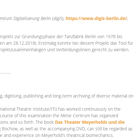
ntrum Digitalisierung
Berlin
(
digiS
),
https://www.digis-berlin.de/
,
rojekts zur Gründungsphase der Tanzfabrik Berlin von 1978 bis
en am 28.12.2018). Erstmalig konnte bei diesem Projekt das Tool für
Projektzusammenhängen und Verbindungslinien gerecht zu werden.
-------
 digitising, publishing and long-term archiving of diverse material on
ational Theatre Institute/ITI) has worked continuously on the
he course of this examination the Mime Centrum has organized
tions and so forth. The book
Das Theater Meyerholds und die
rg Bochow, as well as the accompanying DVD, can still be regarded as
e and experience on Meyerhold's theatrical biomechanics.