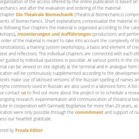
organization of the access offered by the online publication is based on
echanics and after the evaluation and ordering of the material:
 chapter
Die Theatrale Biomechanik
(Theatrical Biomechanics)
compris
ents of biomechanics. Short explanations contextualize the material in 
he following four chapters the material is organized according to the cat
kshops)
,
Inszenierungen und Aufführungen
(productions and perfo
order of the material is meant to take into account the complexity of b
onstrations), a training system (workshops), a basis and element of cr
text and reflection). The individual chapters are connected with each ot
er guided by individual questions is possible. At various points in the ch
rial can be viewed on site digitally at the terminal and in analogue form i
ication will be continuously supplemented according to the development of
texts make use of latinised versions of the Russian spelling of names 
nyms commonly used in Russian are also used in a latinised form. A list 
se contact
us
to find out more about the project or to schedule a resea
ongoing research, experimentation and communication of theatrical bi
itute in cooperation with Gennadij Bogdanow for more than 20 years, as we
ication were only possible through the
commitment
and support of nu
ess our heartfelt gratitude.
ered by
Froala Editor