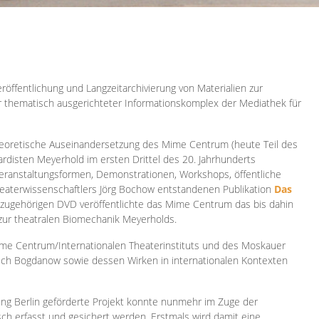
röffentlichung und Langzeitarchivierung von Materialien zur
er thematisch ausgerichteter Informationskomplex der Mediathek für
 theoretische Auseinandersetzung des Mime Centrum (heute Teil des
ardisten Meyerhold im ersten Drittel des 20. Jahrhunderts
 Veranstaltungsformen, Demonstrationen, Workshops, öffentliche
heaterwissenschaftlers Jörg Bochow entstandenen Publikation
Das
azugehörigen DVD veröffentlichte das Mime Centrum das bis dahin
 zur theatralen Biomechanik Meyerholds.
ime Centrum/Internationalen Theaterinstituts und des Moskauer
sch Bogdanow sowie dessen Wirken in internationalen Kontexten
ung Berlin geförderte Projekt konnte nunmehr im Zuge der
isch erfasst und gesichert werden. Erstmals wird damit eine