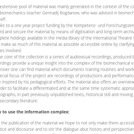
extensive pool of material was mainly generated in the context of the 
biomechanics teacher Gennadij Bogdanow, who was advised in biomechan
elf.
ks to a one year project funding by the Kompetenz- und Forschungszentru
rd and secure the material by means of digitisation and long-term archivi
lete holdings available in the media library of the International Theatre
o make as much of this material as possible accessible online by clarify
ies involved.
he core of the collection is a series of audiovisual recordings, produ
rdings provide a unique insight into the complex of the biomechanical 
over one can find material which documents training routines and works
ecial focus of the project are recordings of productions and performan
 inspired by his pedagogical efforts. The material also offers an overvie
rder to facilitate a differentiated and at the same time systematic appro
ographs, in part previously unpublished texts, historical still and movin
secondary literature.
 to use the information complex:
 the publication of the material we hope to not only make them access
tice and discourse and to stir the dialogue abut history and perspective