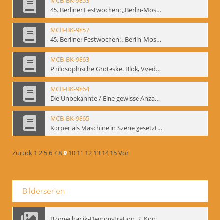
MCB-BK-9853
45. Berliner Festwochen: „Berlin-Moskau. Moskau-Berlin 1900-1950“, Berlin 1995 - interne Signatur: BM-prt-59-1
MCB-BK-9857
45. Berliner Festwochen: „Berlin-Moskau. Moskau-Berlin 1900-1950“, Berlin 1995 - interne Signatur: BM-prt-59-5
MCB-BK-9863
Philosophische Groteske. Blok, Vvedenskij und Meyerhold im bat Studiotheater - interne Signatur: BM-prt-60
MCB-BK-9864
Die Unbekannte / Eine gewisse Anzahl Gespräche - interne Signatur: BM-prt-61
MCB-BK-9865
Körper als Maschine in Szene gesetzt. „bat“-Studiotheater mit Neuinszenierungen - interne Signatur: BM-prt-62
Zurück
1
2
5
6
7
8
9
10
11
12
13
14
15
Vor
Bilderserien
Biomechanik-Demonstration, 2. Kongress der EMF, Mai 1995