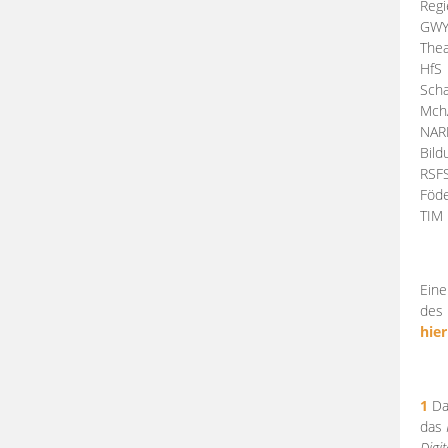
Regi
GW
Thea
HfS
Scha
Mch
NA
Bil
RSF
Föde
TI
Eine
des 
hier
1
Da
das
Digi