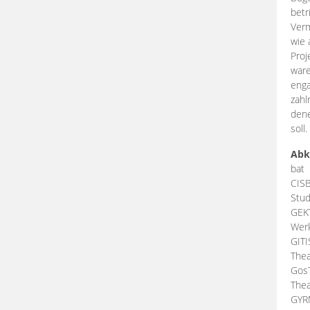
betr
Verm
wie 
Proj
ware
enga
zahl
dene
soll.
Abk
bat
CIS
Stud
GEK
Werk
GIT
Thea
Gos
Thea
GY