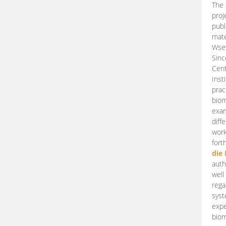
The 
proj
publ
mate
Wsew
Sinc
Cent
Inst
prac
biom
exam
diff
work
fort
die
auth
well
rega
syst
expe
biom