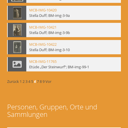
MCB-IMG-10420
Stella Duff; BM-img-3-9a
MCB-IMG-10421
Stella Duff; BM-img-3-9b
MCB-IMG-10422
Stella Duff; BM-img-3-10
MCB-IMG-11765
Etüde „Der Steinwurf“; BM-img-99-1
Zurück
1
2
3
4
5
6
7
8
9
Vor
Personen, Gruppen, Orte und
Sammlungen