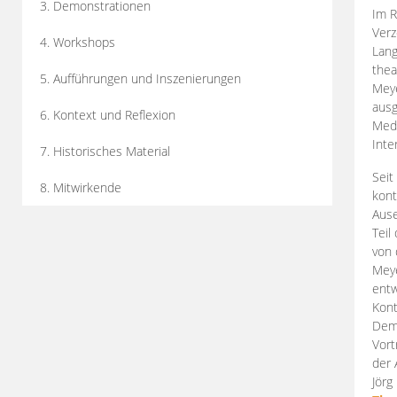
3. Demonstrationen
Im R
Verz
4. Workshops
Lang
thea
5. Aufführungen und Inszenierungen
Mey
ausg
6. Kontext und Reflexion
Medi
Inte
7. Historisches Material
Seit
8. Mitwirkende
kont
Aus
Teil
von 
Meye
entw
Kont
Demo
Vort
der 
Jörg