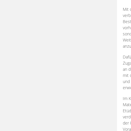
Mit 
verb
Best
vorh
son
Weit
anzu
Dafü
Zuga
an d
mit 
und 
erwi
Im K
Mate
Etü
verd
der 
Vora