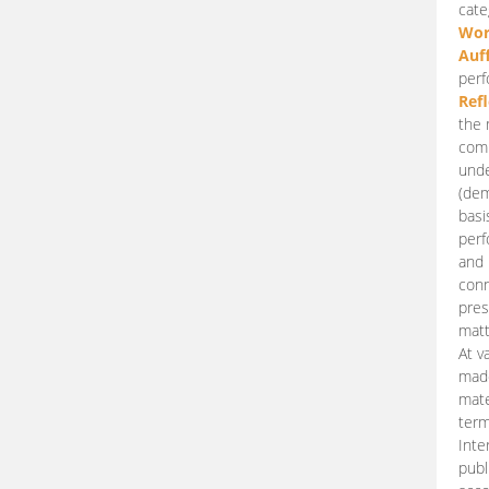
cate
Wor
Auf
perf
Ref
the 
comp
unde
(dem
basi
perf
and 
conn
pres
matt
At v
made
mate
term
Inte
publ