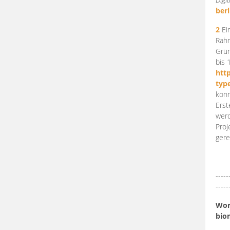
berl
2
Ein
Rahm
Grün
bis 
htt
typ
konn
Erst
werd
Proj
gere
-----
-----
Work
bio