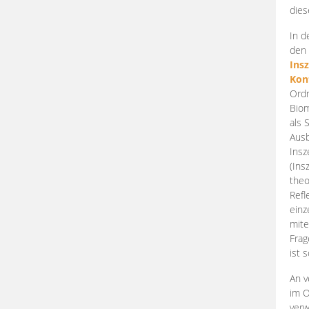
dies
In d
den 
Ins
Kon
Ordn
Biom
als 
Ausb
Insz
(Ins
theo
Refl
einz
mite
Frag
ist 
An v
im O
verw