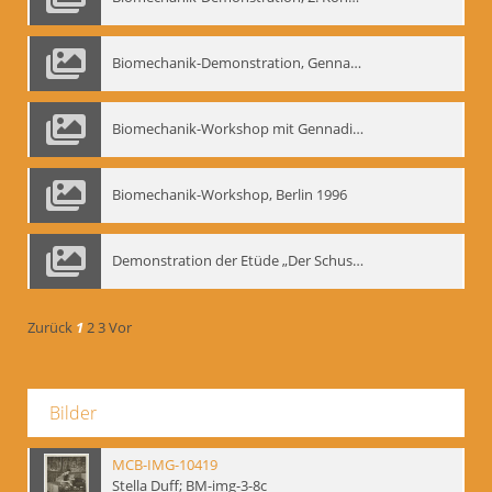
Biomechanik-Demonstration, Gennadij Bogdanow im Berliner Ensemble, 04.10.1991
Biomechanik-Workshop mit Gennadij Nikolajewitsch Bogdanow im Mime Centrum Berlin, 1991
Biomechanik-Workshop, Berlin 1996
Demonstration der Etüde „Der Schuss mit dem Bogen“ durch Gennadij Nikolajewitsch Bogdanow, Berlin 1991
Zurück
1
2
3
Vor
Bilder
MCB-IMG-10419
Stella Duff; BM-img-3-8c