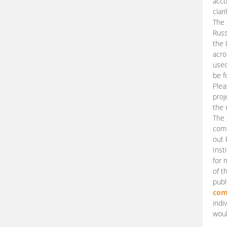
acco
clari
The 
Russ
the 
acro
used
be f
Plea
proj
the 
The 
comm
out 
Inst
for 
of t
publ
com
indi
woul