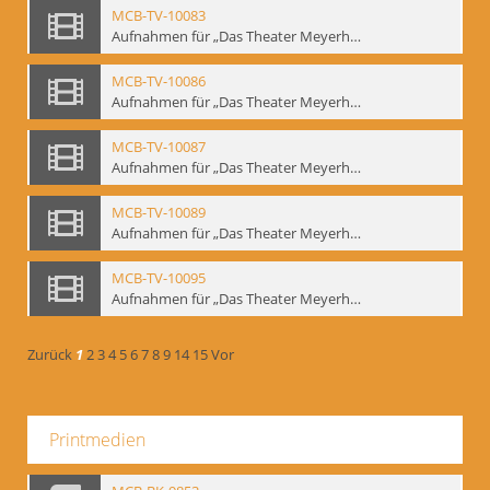
MCB-TV-10083
Aufnahmen für „Das Theater Meyerholds und die Biomechanik“ (1). Demonstration der Etüde „Die Ohrfeige“ in verschiedenen Variationen, Ausschnitt 1 - Interne Signatur: BM-vid-1_A1
MCB-TV-10086
Aufnahmen für „Das Theater Meyerholds und die Biomechanik“ (2). Demonstration der Etüde „Die Ohrfeige“ in verschiedenen Variationen, Ausschnitt 1 - Interne Signatur: BM-vid-2_A1
MCB-TV-10087
Aufnahmen für „Das Theater Meyerholds und die Biomechanik“ (2). Demonstration der Etüde „Die Ohrfeige“ in verschiedenen Variationen, Ausschnitt 2 - Interne Signatur: BM-vid-2_A2
MCB-TV-10089
Aufnahmen für „Das Theater Meyerholds und die Biomechanik“ (3). Etüde „Der Dolchstoß“, Ausschnitt 1 - Interne Signatur: BM-vid-3_A1
MCB-TV-10095
Aufnahmen für „Das Theater Meyerholds und die Biomechanik“ (6). Biomechanische Grundelemente und szenische Umsetzung, Ausschnitt 1 - Interne Signatur: BM-vid-6_A1
Zurück
1
2
3
4
5
6
7
8
9
14
15
Vor
Printmedien