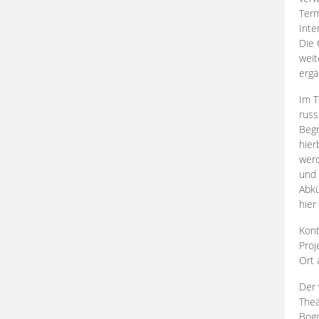
Term
Inte
Die 
weit
ergä
Im T
russ
Begr
hier
werd
und 
Abkü
hier
Kont
Proj
Ort
Der 
Thea
Bogd