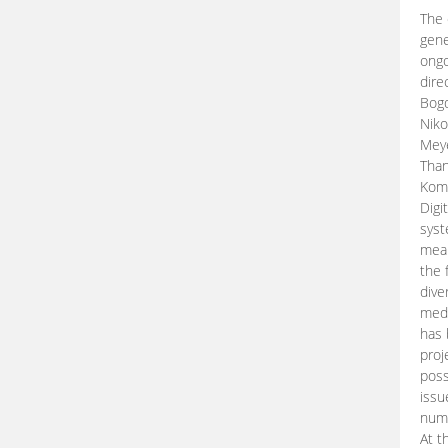
The 
gene
ongo
dire
Bogd
Niko
Meye
Than
Kom
Digi
syst
mean
the 
dive
medi
has 
proj
poss
issu
nume
At t