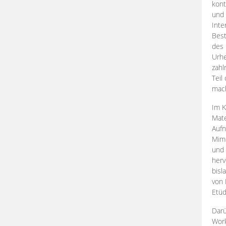
kont
und 
Inte
Best
des 
Urhe
zahl
Teil
mac
Im K
Mate
Aufn
Mime
und
herv
bisl
von 
Etüd
Darü
Work