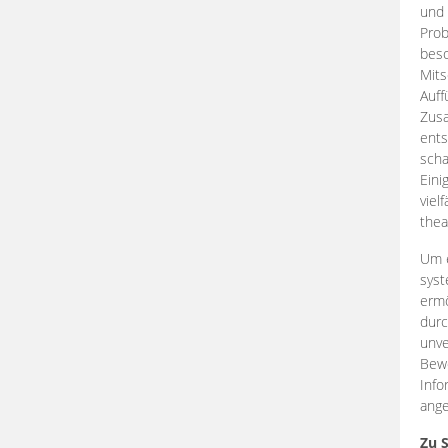
und 
Prob
beso
Mits
Auff
Zus
ents
scha
Eini
viel
thea
Um e
syst
ermö
durc
unve
Bewe
Info
ange
Zu 