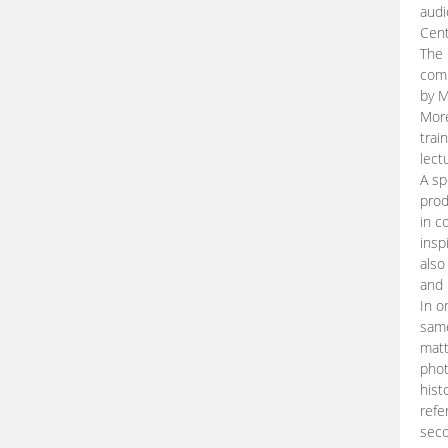
audi
Cent
The 
comp
by M
More
trai
lect
A sp
prod
in c
insp
also
and 
In o
same
matt
phot
hist
refe
seco