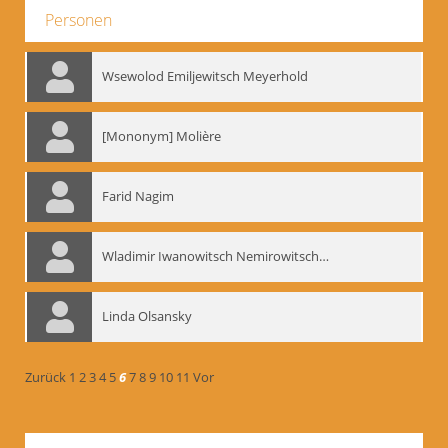
Personen
Wsewolod Emiljewitsch Meyerhold
[Mononym] Molière
Farid Nagim
Wladimir Iwanowitsch Nemirowitsch-Dantschenko
Linda Olsansky
Zurück
1
2
3
4
5
6
7
8
9
10
11
Vor