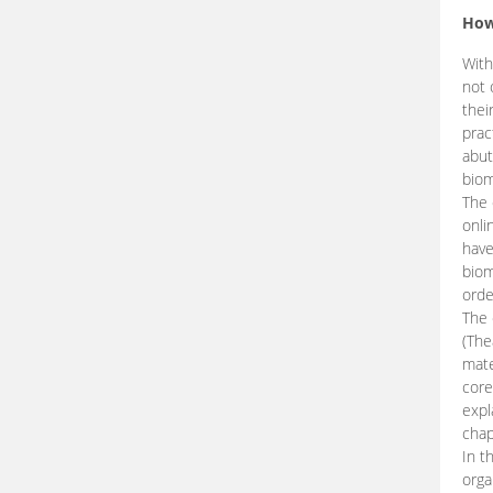
How
With
not 
thei
prac
abut
biom
The 
onli
have
biom
orde
The
(The
mate
core
expl
chap
In t
orga