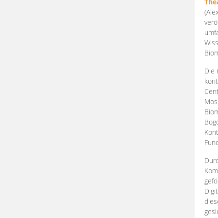
The
(Ale
verö
umfa
Wiss
Biom
Die 
kont
Cent
Mosk
Biom
Bogd
Kont
Fund
Durc
Komp
gefö
Digi
dies
gesi