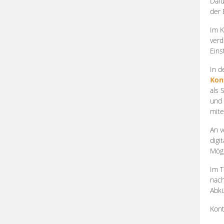
Dafü
der 
Im K
verd
Eins
In d
Kon
als 
und 
mite
An v
digi
Mögl
Im T
nach
Abkü
Kont