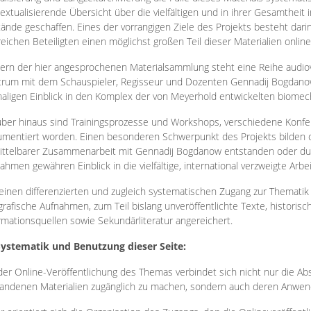
extualisierende Übersicht über die vielfältigen und in ihrer Gesamtheit
ände geschaffen. Eines der vorrangigen Ziele des Projekts besteht darin
reichen Beteiligten einen möglichst großen Teil dieser Materialien onlin
ern der hier angesprochenen Materialsammlung steht eine Reihe audi
rum mit dem Schauspieler, Regisseur und Dozenten Gennadij Bogdanow
aligen Einblick in den Komplex der von Meyerhold entwickelten biome
ber hinaus sind Trainingsprozesse und Workshops, verschiedene Konfer
mentiert worden. Einen besonderen Schwerpunkt des Projekts bilden di
ttelbarer Zusammenarbeit mit Gennadij Bogdanow entstanden oder durc
ahmen gewähren Einblick in die vielfältige, international verzweigte Arbe
inen differenzierten und zugleich systematischen Zugang zur Thematik 
grafische Aufnahmen, zum Teil bislang unveröffentlichte Texte, histori
rmationsquellen sowie Sekundärliteratur angereichert.
Systematik und Benutzung dieser Seite:
der Online-Veröffentlichung des Themas verbindet sich nicht nur die Abs
andenen Materialien zugänglich zu machen, sondern auch deren Anwend