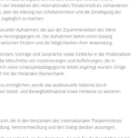
 in der Mediathek des Internationalen Theaterinstituts vorhandenen
, über die Klärung von Urheberrechten und die Einwilligung der
e zugänglich zu machen.
ovisueller Aufnahmen, die aus der Zusammenarbeit des Mime
 hervorgegangen ist. Die Aufnahmen bieten einen bislang
chanischen Etüden und die Möglichkeiten ihrer Anwendung.
enzen, Vorträge und Gespräche sowie Einblicke in die Probenarbeit
e Mitschnitte von Inszenierungen und Aufführungen, die in
h seine schauspielpädagogische Arbeit angeregt wurden. Einige
it mit der theatralen Biomechanik.
zu ermöglichen, wurde das audiovisuelle Material durch
sches Stand- und Bewegtbildmaterial sowie Hinweise zu weiteren
icht, die in den Beständen des Internationalen Theaterinstituts
ung, Weiterentwicklung und den Dialog darüber anzuregen.