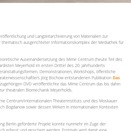
röffentlichung und Langzeitarchivierung von Materialien zur
er thematisch ausgerichteter Informationskomplex der Mediathek für
 theoretische Auseinandersetzung des Mime Centrum (heute Teil des
ardisten Meyerhold im ersten Drittel des 20. Jahrhunderts
 Veranstaltungsformen, Demonstrationen, Workshops, öffentliche
heaterwissenschaftlers Jörg Bochow entstandenen Publikation
Das
azugehörigen DVD veröffentlichte das Mime Centrum das bis dahin
 zur theatralen Biomechanik Meyerholds.
ime Centrum/Internationalen Theaterinstituts und des Moskauer
sch Bogdanow sowie dessen Wirken in internationalen Kontexten
ung Berlin geförderte Projekt konnte nunmehr im Zuge der
isch erfasst und gesichert werden. Erstmals wird damit eine