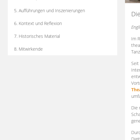
5. Aufführungen und Inszenierungen
Di
6. Kontext und Reflexion
Engl
7. Historisches Material
Im R
thea
8. Mitwirkende
Tanz
Seit
Inte
entw
Vort
The
umfa
Die 
Scha
gene
Durc
Digi