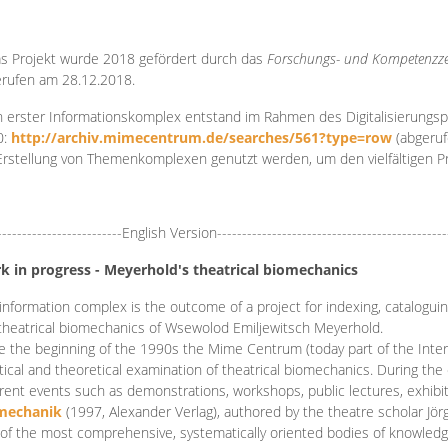
s Projekt wurde 2018 gefördert durch das
Forschungs- und Kompetenzze
rufen am 28.12.2018.
 erster Informationskomplex entstand im Rahmen des Digitalisierungsp
0:
http://archiv.mimecentrum.de/searches/561?type=row
(abgeruf
Erstellung von Themenkomplexen genutzt werden, um den vielfältigen 
-------------------------English Version----------------------------------------------
k in progress - Meyerhold's theatrical biomechanics
information complex is the outcome of a project for indexing, cataloguing,
theatrical biomechanics of Wsewolod Emiljewitsch Meyerhold.
e the beginning of the 1990s the Mime Centrum (today part of the Intern
tical and theoretical examination of theatrical biomechanics. During t
erent events such as demonstrations, workshops, public lectures, exhibi
mechanik
(1997, Alexander Verlag), authored by the theatre scholar Jö
of the most comprehensive, systematically oriented bodies of knowledg