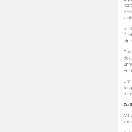
kont
Best
zahl
Im K
Cent
einm
Darü
doku
unmi
Aufn
Um e
foto
Info
Zu 
Mit 
vorh