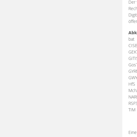
Der 
Rech
Digi
öffe
Abk
bat
CIS
GEK
GIT
Gos
GY
GW
HfS
Mch
NA
RSF
TI
Eine