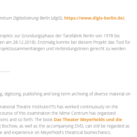
ntrum Digitalisierung
Berlin
(
digiS
),
https://www.digis-berlin.de/
,
rojekts zur Gründungsphase der Tanzfabrik Berlin von 1978 bis
en am 28.12.2018). Erstmalig konnte bei diesem Projekt das Tool für
Projektzusammenhängen und Verbindungslinien gerecht zu werden.
-------
 digitising, publishing and long-term archiving of diverse material on
ational Theatre Institute/ITI) has worked continuously on the
he course of this examination the Mime Centrum has organized
tions and so forth. The book
Das Theater Meyerholds und die
rg Bochow, as well as the accompanying DVD, can still be regarded as
e and experience on Meyerhold's theatrical biomechanics.