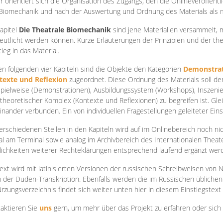
r orientiert sich die Organisation des Zugangs, den die Onlineveröffentl
Biomechanik und nach der Auswertung und Ordnung des Materials als
apite
l
Die Theatrale Biomechanik
sind jene Materialien versammelt,
eutlicht werden können. Kurze Erläuterungen der Prinzipien und der t
tieg in das Material.
en folgenden vier Kapiteln sind die Objekte den Kategorien
Demonstrat
texte und Reflexion
zugeordnet. Diese Ordnung des Materials soll d
Spielweise (Demonstrationen), Ausbildungssystem (Workshops), Inszen
theoretischer Komplex (Kontexte und Reflexionen) zu begreifen ist. Gle
inander verbunden. Ein von individuellen Fragestellungen geleiteter Einst
erschiedenen Stellen in den Kapiteln wird auf im Onlinebereich noch nic
tal am Terminal sowie analog im Archivbereich des Internationalen Theate
ichkeiten weiterer Rechteklärungen entsprechend laufend ergänzt wer
ext wird mit latinisierten Versionen der russischen Schreibweisen von N
 der Duden-Transkription. Ebenfalls werden die im Russischen üblichen
rzungsverzeichnis findet sich weiter unten hier in diesem Einstiegstext
aktieren Sie
uns
gern, um mehr über das Projekt zu erfahren oder sich