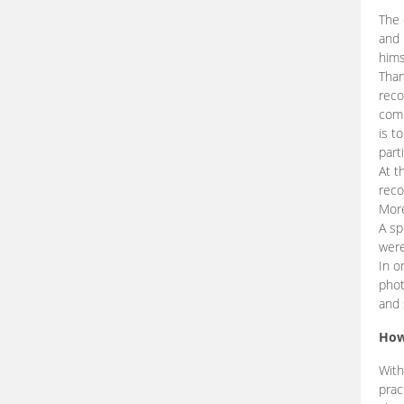
The 
and 
hims
Than
reco
comp
is t
part
At t
reco
More
A sp
were
In o
phot
and 
How
With
prac