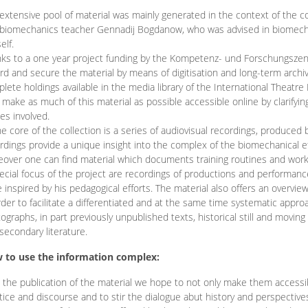
extensive pool of material was mainly generated in the context of the 
biomechanics teacher Gennadij Bogdanow, who was advised in biomechan
elf.
ks to a one year project funding by the Kompetenz- und Forschungszentru
rd and secure the material by means of digitisation and long-term archivi
lete holdings available in the media library of the International Theatre
o make as much of this material as possible accessible online by clarify
ies involved.
he core of the collection is a series of audiovisual recordings, produ
rdings provide a unique insight into the complex of the biomechanical 
over one can find material which documents training routines and works
ecial focus of the project are recordings of productions and performan
 inspired by his pedagogical efforts. The material also offers an overvie
rder to facilitate a differentiated and at the same time systematic appro
ographs, in part previously unpublished texts, historical still and movin
secondary literature.
 to use the information complex:
 the publication of the material we hope to not only make them access
tice and discourse and to stir the dialogue abut history and perspective