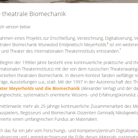
e theatrale Biomechanik
ish version below
ahmen eines Projekts zur Erschließung, Verzeichnung, Digitalisierung, Ve
1
tralen Biomechanik Wsewolod Emiljewitsch Meyerholds
ist ein weiter
2
 und Theater des Internationalen Theaterinstituts entstanden.
 Beginn der 1990er Jahre besteht eine kontinuierliche praktische und
rnationalen Theaterinstituts) mit der von dem russischen Theateravantg
ickelten theatralen Biomechanik. In diesem Kontext fanden vielfältige
räge, Ausstellungen u.a., statt. Mit d
er 1997 in der Autorenschaft des T
ater Meyerholds und die Biomechanik
(Alexander Verlag) und der d
ngreichste, systematisch orientierte Wissens- und Erfahrungskonvolut
mittlerweile mehr als 25-jährige kontinuierliche Zusammenarb
eit des M
uspielers, Regisseurs und Biomechanik-Dozenten Gennadij Nikolajewit
rierte einen umfangreichen Fundus an Materialien.
h das für ein Jahr vom Forschungs- und Kompetenzzentrum Digitalisier
talisierung und Langzeitarchivierung die Fülle dieses Materials systemat