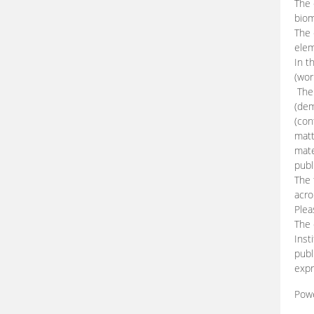
The 
biom
The
elem
In t
(wor
The 
(dem
(con
matt
mate
publ
The 
acro
Plea
The 
Inst
publ
expr
Pow