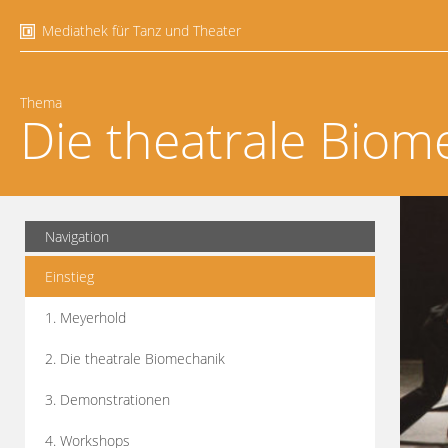
Mediathek für Tanz und Theater
Thema
Die theatrale Biom
Navigation
Einstieg
1. Meyerhold
2. Die theatrale Biomechanik
3. Demonstrationen
4. Workshops