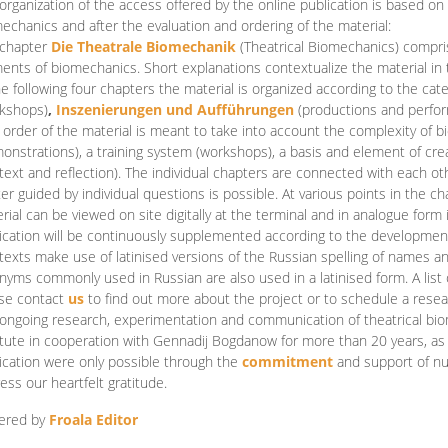
organization of the access offered by the online publication is based on
echanics and after the evaluation and ordering of the material:
 chapter
Die Theatrale Biomechanik
(Theatrical Biomechanics)
compris
ents of biomechanics. Short explanations contextualize the material in 
he following four chapters the material is organized according to the cat
kshops)
,
Inszenierungen und Aufführungen
(productions and perfo
order of the material is meant to take into account the complexity of b
onstrations), a training system (workshops), a basis and element of cr
text and reflection). The individual chapters are connected with each ot
er guided by individual questions is possible. At various points in the ch
rial can be viewed on site digitally at the terminal and in analogue form i
ication will be continuously supplemented according to the development of
texts make use of latinised versions of the Russian spelling of names 
nyms commonly used in Russian are also used in a latinised form. A list 
se contact
us
to find out more about the project or to schedule a resea
ongoing research, experimentation and communication of theatrical bi
itute in cooperation with Gennadij Bogdanow for more than 20 years, as we
ication were only possible through the
commitment
and support of nu
ess our heartfelt gratitude.
ered by
Froala Editor