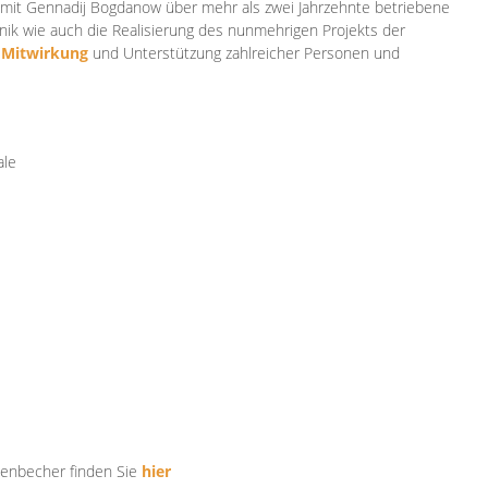
mit Gennadij Bogdanow über mehr als zwei Jahrzehnte betriebene
ik wie auch die Realisierung des nunmehrigen Projekts der
e
Mitwirkung
und Unterstützung zahlr
eicher Personen und
ale
tenbecher finden Sie
hier