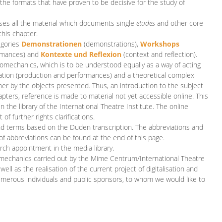
 the formats that have proven to be decisive for the study of
es all the material which documents single
etudes
and other core
this chapter.
egories
D
emonstrationen
(demonstrations),
Workshops
rmances)
and
Kontexte und Reflexion
(context and reflection).
iomechanics, which is to be understood equally as a way of acting
eation (production and performances) and a theoretical complex
her by the objects presented. Thus, an introduction to the subject
apters, reference is made to material not yet accessible online. This
n the library of the International Theatre Institute. The online
 further rights clarifications.
and terms based on the Duden transcription. The abbreviations and
of abbreviations can be found at the end of this page.
rch appointment in the media library.
omechanics carried out by the Mime Centrum/International Theatre
ll as the realisation of the current project of digitalisation and
merous individuals and public sponsors, to whom we would like to