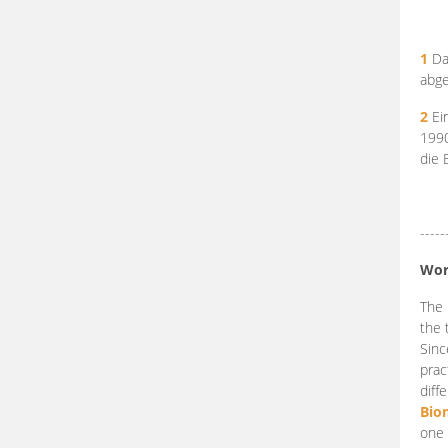
1
Da
abge
2
Ein
199
die 
-----
Wor
The 
the 
Sinc
prac
diff
Bio
one 