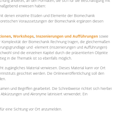
ichung anbietet, an den Formaten, die sich für die Beschäftigung mit
 maßgebend erwiesen haben:
 mit denen einzelne Etüden und Elemente der Biomechanik
heoretischen Voraussetzungen der Biomechanik ergänzen diesen
ionen
,
Workshops
,
Inszenierungen und Aufführungen
sowie
er Komplexität der Biomechanik Rechnung tragen, die gleichermaßen
ierungsgrundlage und -element (Inszenierungen und Aufführungen)
ichwohl sind die einzelnen Kapitel durch die präsentierten Objekte
ieg in die Thematik ist so ebenfalls möglich.
ht zugängliches Material verwiesen. Dieses Material kann vor Ort
rinstituts gesichtet werden. Die Onlineveröffentlichung soll den
den.
amen und Begriffen gearbeitet. Die Schreibweise richtet sich hierbei
 Abkürzungen und Akronyme latinisiert verwendet. Ein
 für eine Sichtung vor Ort anzumelden.