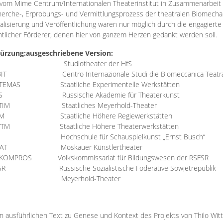
vom Mime Centrum/Internationalen Theaterinstitut in Zusammenarbeit 
erche-, Erprobungs- und Vermittlungsprozess der theatralen Biomechan
talisierung und Veröffentlichung waren nur möglich durch die engagiert
ntlicher Förderer, denen hier von ganzem Herzen gedankt werden soll.
ürzung:
ausgeschriebene Version:
Studiotheater der HfS
BIT
Centro Internazionale Studi die Biomeccanica Teatr
TEMAS
Staatliche Experimentelle Werkstätten
IS
Russische Akademie für Theaterkunst
TIM
Staatliches Meyerhold-Theater
RM
Staatliche Höhere Regiewerkstätten
YTM
Staatliche Höhere Theaterwerkstätten
Hochschule für Schauspielkunst „Ernst Busch“
AT
Moskauer Künstlertheater
RKOMPROS
Volkskommissariat für Bildungswesen der RSFSR
SR
Russische Sozialistische Föderative Sowjetrepublik
M Meyerhold-Theater
n ausführlichen Text zu Genese und Kontext des Projekts von Thilo Wit