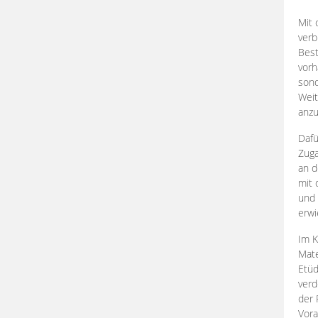
Mit 
verb
Best
vorh
son
Weit
anzu
Dafü
Zuga
an d
mit 
und 
erwi
Im K
Mate
Etü
verd
der 
Vora