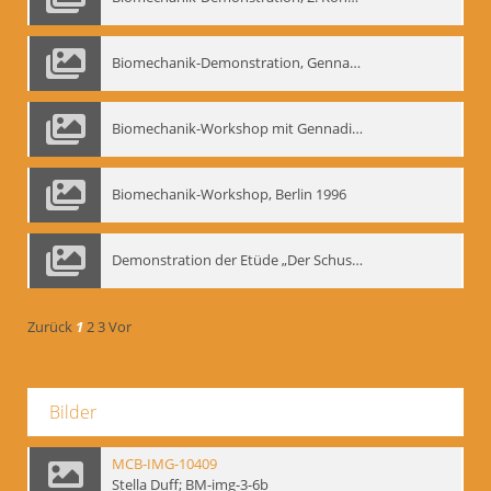
Biomechanik-Demonstration, Gennadij Bogdanow im Berliner Ensemble, 04.10.1991
Biomechanik-Workshop mit Gennadij Nikolajewitsch Bogdanow im Mime Centrum Berlin, 1991
Biomechanik-Workshop, Berlin 1996
Demonstration der Etüde „Der Schuss mit dem Bogen“ durch Gennadij Nikolajewitsch Bogdanow, Berlin 1991
Zurück
1
2
3
Vor
Bilder
MCB-IMG-10409
Stella Duff; BM-img-3-6b