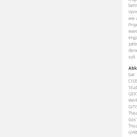
betr
Verm
wie 
Proj
ware
enga
zahl
dene
soll.
Abk
bat
CIS
Stud
GEK
Werk
GIT
Thea
Gos
Thea
GY