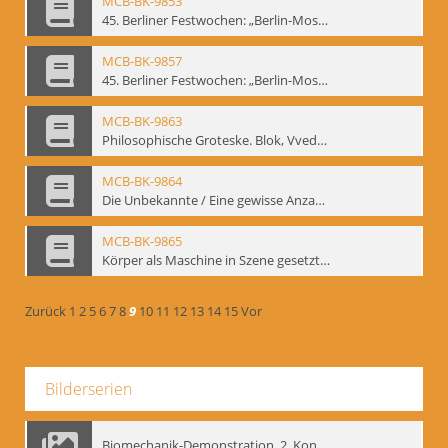
MCB-BK-9853
45. Berliner Festwochen: „Berlin-Moskau. Moskau-Berlin 1900-1950“, Berlin 1995 - interne Signatur: BM-prt-59-1
MCB-BK-9857
45. Berliner Festwochen: „Berlin-Moskau. Moskau-Berlin 1900-1950“, Berlin 1995 - interne Signatur: BM-prt-59-5
MCB-BK-9863
Philosophische Groteske. Blok, Vvedenskij und Meyerhold im bat Studiotheater - interne Signatur: BM-prt-60
MCB-BK-9864
Die Unbekannte / Eine gewisse Anzahl Gespräche - interne Signatur: BM-prt-61
MCB-BK-9865
Körper als Maschine in Szene gesetzt. „bat“-Studiotheater mit Neuinszenierungen - interne Signatur: BM-prt-62
Zurück
1
2
5
6
7
8
9
10
11
12
13
14
15
Vor
Bilderserien
Biomechanik-Demonstration, 2. Kongress der EMF, Mai 1995