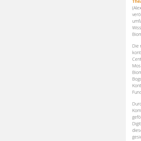
The
(Ale
verö
umfa
Wiss
Biom
Die 
kont
Cent
Mosk
Biom
Bogd
Kont
Fund
Durc
Komp
gefö
Digi
dies
gesi