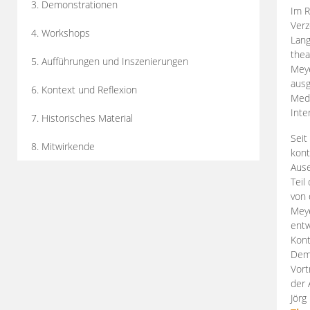
3. Demonstrationen
Im R
Verz
4. Workshops
Lang
thea
5. Aufführungen und Inszenierungen
Mey
ausg
6. Kontext und Reflexion
Medi
Inte
7. Historisches Material
Seit
8. Mitwirkende
kont
Aus
Teil
von 
Meye
entw
Kont
Demo
Vort
der 
Jörg