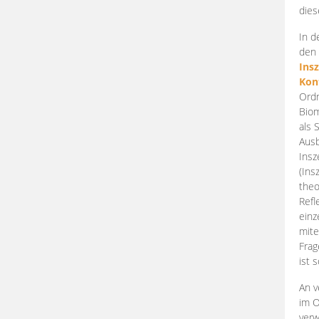
dies
In d
den 
Ins
Kon
Ordn
Biom
als 
Ausb
Insz
(Ins
theo
Refl
einz
mite
Frag
ist 
An v
im O
verw