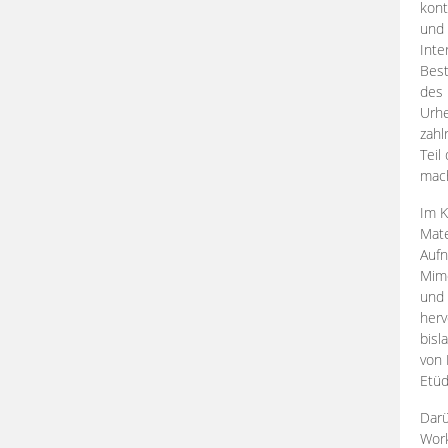
kont
und 
Inte
Best
des 
Urhe
zahl
Teil
mac
Im K
Mate
Aufn
Mime
und
herv
bisl
von 
Etüd
Darü
Work