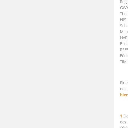
Regi
GW
Thea
HfS
Scha
Mch
NA
Bil
RSF
Föde
TI
Eine
des 
hier
1
Da
das
Digi