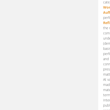
cate
Wor
Auf
perf
Ref
the 
comp
unde
(dem
basi
perf
and 
conn
pres
matt
At v
made
mate
term
Inte
publ