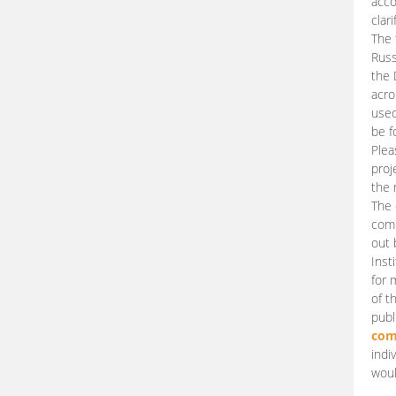
acco
clari
The 
Russ
the 
acro
used
be f
Plea
proj
the 
The 
comm
out 
Inst
for 
of t
publ
com
indi
woul