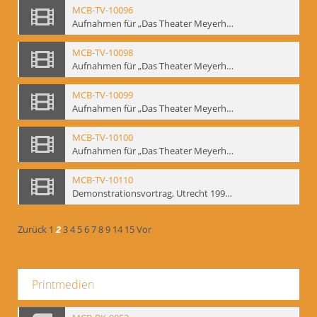
MCB-TV-10096
Aufnahmen für „Das Theater Meyerholds und die Biomechanik“ (6). Biomechanische Grundelemente und szenische Umsetzung, Ausschnitt 2 - Interne Signatur: BM-vid-6_A2
MCB-TV-10098
Aufnahmen für „Das Theater Meyerholds und die Biomechanik“ (7). Biomechanische Etüden – Detailstudien, Ausschnitt 1 - Interne Signatur: BM-vid-7_A1
MCB-TV-10099
Aufnahmen für „Das Theater Meyerholds und die Biomechanik“ (7). Biomechanische Etüden – Detailstudien, Ausschnitt 2 - Interne Signatur: BM-vid-7_A2
MCB-TV-10100
Aufnahmen für „Das Theater Meyerholds und die Biomechanik“ (7). Biomechanische Etüden – Detailstudien, Ausschnitt 3 - Interne Signatur: BM-vid-7_A3
MCB-TV-10110
Demonstrationsvortrag, Utrecht 1991 (1) - Interne Signatur: BM-vid-17
Zurück
1
2
3
4
5
6
7
8
9
14
15
Vor
Printmedien