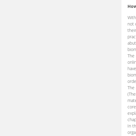
How
With
not 
thei
prac
abut
biom
The 
onli
have
biom
orde
The
(The
mate
core
expl
chap
In t
orga