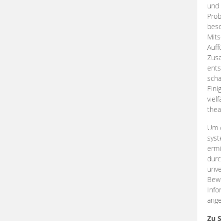
und 
Prob
beso
Mits
Auff
Zus
ents
scha
Eini
viel
thea
Um e
syst
ermö
durc
unve
Bewe
Info
ange
Zu 