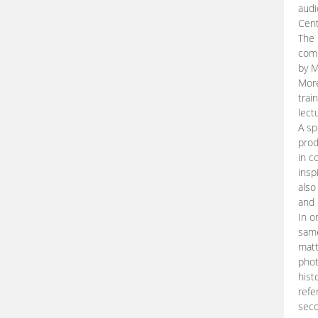
audi
Cent
The 
comp
by M
More
trai
lect
A sp
prod
in c
insp
also
and 
In o
same
matt
phot
hist
refe
seco