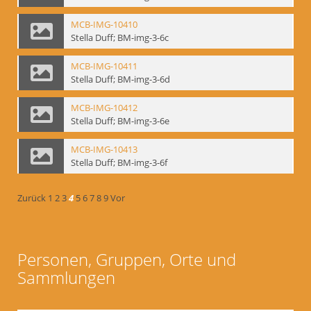
MCB-IMG-10410
Stella Duff; BM-img-3-6c
MCB-IMG-10411
Stella Duff; BM-img-3-6d
MCB-IMG-10412
Stella Duff; BM-img-3-6e
MCB-IMG-10413
Stella Duff; BM-img-3-6f
Zurück
1
2
3
4
5
6
7
8
9
Vor
Personen, Gruppen, Orte und
Sammlungen