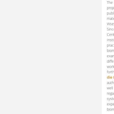
The 
proj
publ
mate
Wsew
Sinc
Cent
Inst
prac
biom
exam
diff
work
fort
die
auth
well
rega
syst
expe
biom