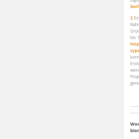
berl
2
Ein
Rahm
Grün
bis 
htt
typ
konn
Erst
werd
Proj
gere
-----
-----
Work
bio