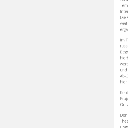
Term
Inte
Die 
weit
ergä
Im T
russ
Begr
hier
werd
und 
Abkü
hier
Kont
Proj
Ort
Der 
Thea
Bogd