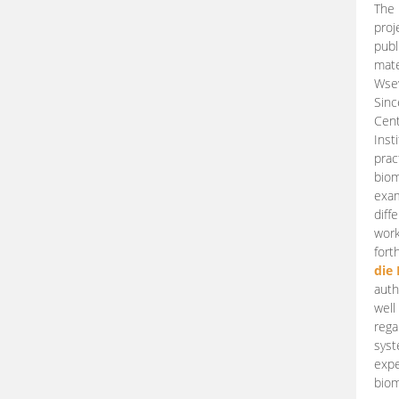
The 
proj
publ
mate
Wsew
Sinc
Cent
Inst
prac
biom
exam
diff
work
fort
die
auth
well
rega
syst
expe
biom