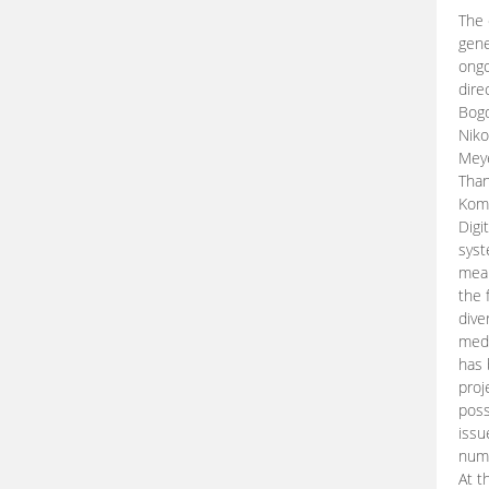
The 
gene
ongo
dire
Bogd
Niko
Meye
Than
Kom
Digi
syst
mean
the 
dive
medi
has 
proj
poss
issu
nume
At t