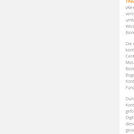
The
(Ale
verö
umfa
Wiss
Biom
Die 
kont
Cent
Mosk
Biom
Bogd
Kont
Fund
Durc
Komp
gefö
Digi
dies
gesi