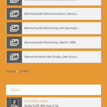
Biomechanik-Demonstration, Gennadij Bogdanow im Berliner Ensemble, 04.10.1991
Biomechanik-Workshop mit Gennadij Nikolajewitsch Bogdanow im Mime Centrum Berlin, 1991
Biomechanik-Workshop, Berlin 1996
Demonstration der Etüde „Der Schuss mit dem Bogen“ durch Gennadij Nikolajewitsch Bogdanow, Berlin 1991
Zurück
1
2
3
Vor
Bilder
MCB-IMG-10404
Stella Duff; BM-img-3-3a