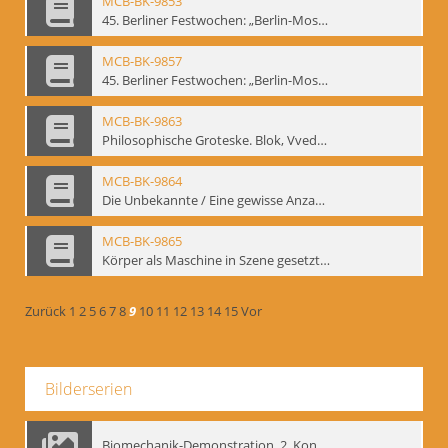
MCB-BK-9853
45. Berliner Festwochen: „Berlin-Moskau. Moskau-Berlin 1900-1950“, Berlin 1995 - interne Signatur: BM-prt-59-1
MCB-BK-9857
45. Berliner Festwochen: „Berlin-Moskau. Moskau-Berlin 1900-1950“, Berlin 1995 - interne Signatur: BM-prt-59-5
MCB-BK-9863
Philosophische Groteske. Blok, Vvedenskij und Meyerhold im bat Studiotheater - interne Signatur: BM-prt-60
MCB-BK-9864
Die Unbekannte / Eine gewisse Anzahl Gespräche - interne Signatur: BM-prt-61
MCB-BK-9865
Körper als Maschine in Szene gesetzt. „bat“-Studiotheater mit Neuinszenierungen - interne Signatur: BM-prt-62
Zurück
1
2
5
6
7
8
9
10
11
12
13
14
15
Vor
Bilderserien
Biomechanik-Demonstration, 2. Kongress der EMF, Mai 1995