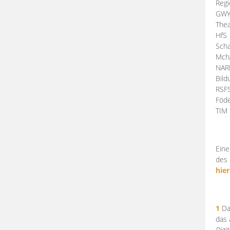
Regi
GW
Thea
HfS
Scha
Mch
NA
Bil
RSF
Föde
TI
Eine
des 
hier
1
Da
das
Digi