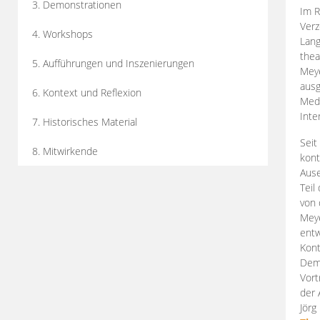
3. Demonstrationen
Im R
Verz
4. Workshops
Lang
thea
5. Aufführungen und Inszenierungen
Mey
ausg
6. Kontext und Reflexion
Medi
Inte
7. Historisches Material
Seit
8. Mitwirkende
kont
Aus
Teil
von 
Meye
entw
Kont
Demo
Vort
der 
Jörg