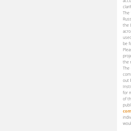
acco
clari
The 
Russ
the 
acro
used
be f
Plea
proj
the 
The 
comm
out 
Inst
for 
of t
publ
com
indi
woul