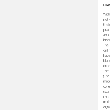
How
With
not 
thei
prac
abut
biom
The 
onli
have
biom
orde
The
(The
mate
core
expl
chap
In t
orga