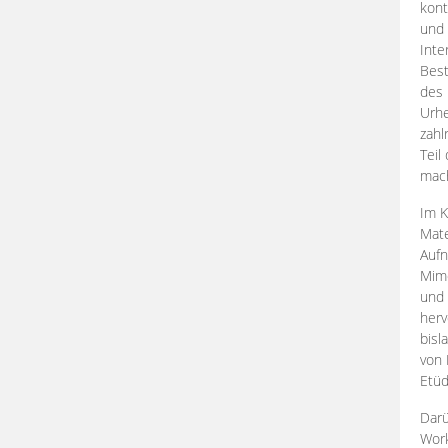
kont
und 
Inte
Best
des 
Urhe
zahl
Teil
mac
Im K
Mate
Aufn
Mime
und
herv
bisl
von 
Etüd
Darü
Work