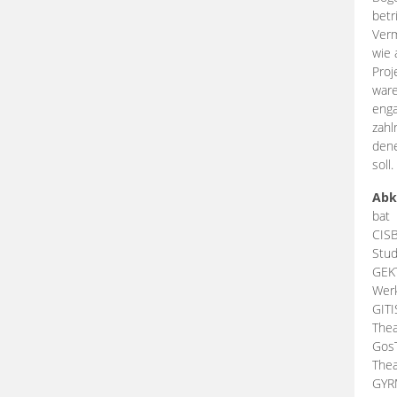
betr
Verm
wie 
Proj
ware
enga
zahl
dene
soll.
Abk
bat
CIS
Stud
GEK
Werk
GIT
Thea
Gos
Thea
GY