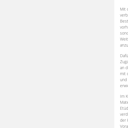
Mit 
verb
Best
vorh
son
Weit
anzu
Dafü
Zuga
an d
mit 
und 
erwi
Im K
Mate
Etü
verd
der 
Vora