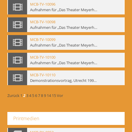
MCB-TV-10096
Aufnahmen für „Das Theater Meyerholds und die Biomechanik“ (6). Biomechanische Grundelemente und szenische Umsetzung, Ausschnitt 2 - Interne Signatur: BM-vid-6_A2
MCB-TV-10098
Aufnahmen für „Das Theater Meyerholds und die Biomechanik“ (7). Biomechanische Etüden – Detailstudien, Ausschnitt 1 - Interne Signatur: BM-vid-7_A1
MCB-TV-10099
Aufnahmen für „Das Theater Meyerholds und die Biomechanik“ (7). Biomechanische Etüden – Detailstudien, Ausschnitt 2 - Interne Signatur: BM-vid-7_A2
MCB-TV-10100
Aufnahmen für „Das Theater Meyerholds und die Biomechanik“ (7). Biomechanische Etüden – Detailstudien, Ausschnitt 3 - Interne Signatur: BM-vid-7_A3
MCB-TV-10110
Demonstrationsvortrag, Utrecht 1991 (1) - Interne Signatur: BM-vid-17
Zurück
1
2
3
4
5
6
7
8
9
14
15
Vor
Printmedien