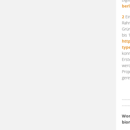
berl
2
Ein
Rahm
Grün
bis 
htt
typ
konn
Erst
werd
Proj
gere
-----
-----
Work
bio