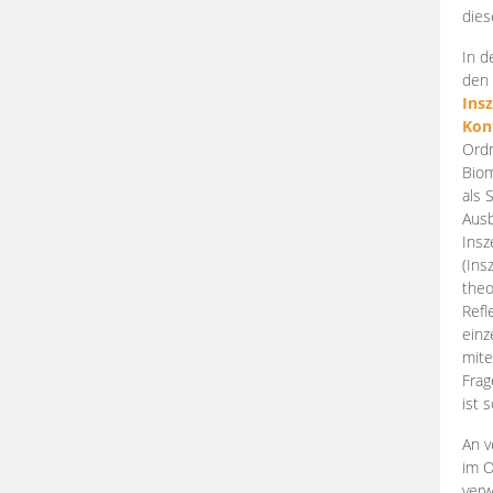
dies
In d
den 
Ins
Kon
Ordn
Biom
als 
Ausb
Insz
(Ins
theo
Refl
einz
mite
Frag
ist 
An v
im O
verw