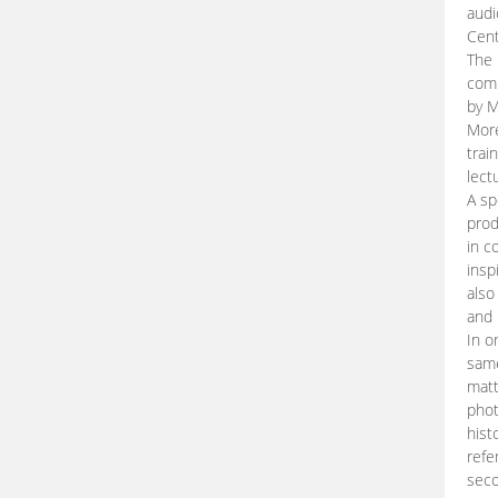
audi
Cent
The 
comp
by M
More
trai
lect
A sp
prod
in c
insp
also
and 
In o
same
matt
phot
hist
refe
seco