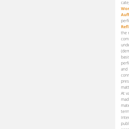
cate
Wor
Auf
perf
Ref
the 
comp
unde
(dem
basi
perf
and 
conn
pres
matt
At v
made
mate
term
Inte
publ