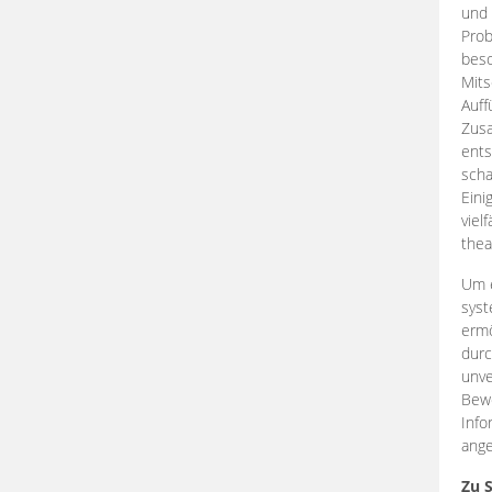
und 
Prob
beso
Mits
Auff
Zus
ents
scha
Eini
viel
thea
Um e
syst
ermö
durc
unve
Bewe
Info
ange
Zu 