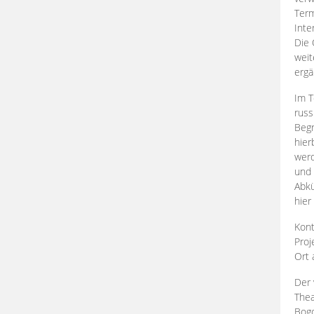
Term
Inte
Die 
weit
ergä
Im T
russ
Begr
hier
werd
und 
Abkü
hier
Kont
Proj
Ort
Der 
Thea
Bogd