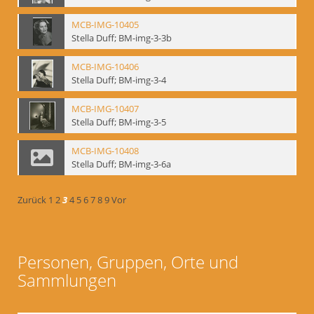
MCB-IMG-10405
Stella Duff; BM-img-3-3b
MCB-IMG-10406
Stella Duff; BM-img-3-4
MCB-IMG-10407
Stella Duff; BM-img-3-5
MCB-IMG-10408
Stella Duff; BM-img-3-6a
Zurück
1
2
3
4
5
6
7
8
9
Vor
Personen, Gruppen, Orte und
Sammlungen