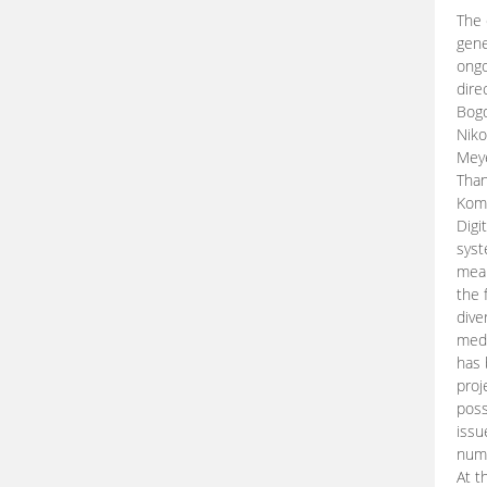
The 
gene
ongo
dire
Bogd
Niko
Meye
Than
Kom
Digi
syst
mean
the 
dive
medi
has 
proj
poss
issu
nume
At t