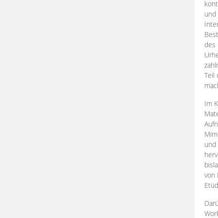
kont
und 
Inte
Best
des 
Urhe
zahl
Teil
mac
Im K
Mate
Aufn
Mime
und
herv
bisl
von 
Etüd
Darü
Work