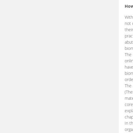
How
With
not 
thei
prac
abut
biom
The 
onli
have
biom
orde
The
(The
mate
core
expl
chap
In t
orga