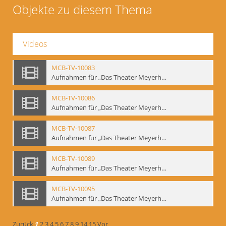
Objekte zu diesem Thema
Videos
MCB-TV-10083
Aufnahmen für „Das Theater Meyerholds und die Biomechanik“ (1). Demonstration der Etüde „Die Ohrfeige“ in verschiedenen Variationen, Ausschnitt 1 - Interne Signatur: BM-vid-1_A1
MCB-TV-10086
Aufnahmen für „Das Theater Meyerholds und die Biomechanik“ (2). Demonstration der Etüde „Die Ohrfeige“ in verschiedenen Variationen, Ausschnitt 1 - Interne Signatur: BM-vid-2_A1
MCB-TV-10087
Aufnahmen für „Das Theater Meyerholds und die Biomechanik“ (2). Demonstration der Etüde „Die Ohrfeige“ in verschiedenen Variationen, Ausschnitt 2 - Interne Signatur: BM-vid-2_A2
MCB-TV-10089
Aufnahmen für „Das Theater Meyerholds und die Biomechanik“ (3). Etüde „Der Dolchstoß“, Ausschnitt 1 - Interne Signatur: BM-vid-3_A1
MCB-TV-10095
Aufnahmen für „Das Theater Meyerholds und die Biomechanik“ (6). Biomechanische Grundelemente und szenische Umsetzung, Ausschnitt 1 - Interne Signatur: BM-vid-6_A1
Zurück
1
2
3
4
5
6
7
8
9
14
15
Vor