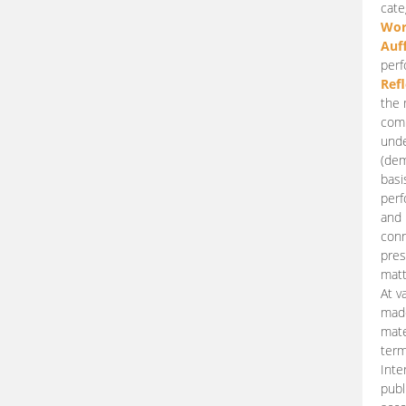
cate
Wor
Auf
perf
Ref
the 
comp
unde
(dem
basi
perf
and 
conn
pres
matt
At v
made
mate
term
Inte
publ