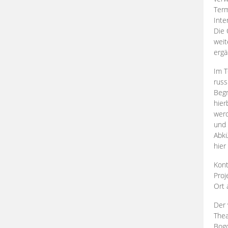
Term
Inte
Die 
weit
ergä
Im T
russ
Begr
hier
werd
und 
Abkü
hier
Kont
Proj
Ort
Der 
Thea
Bogd