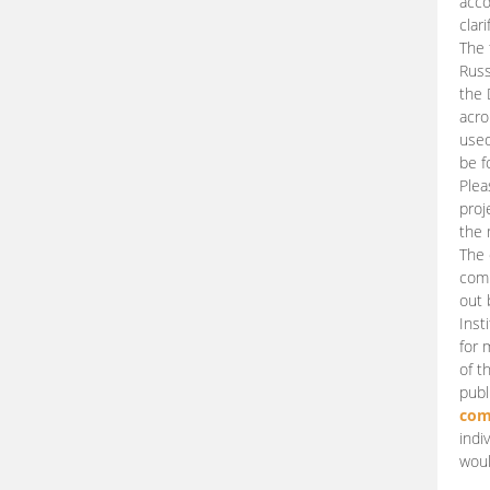
acco
clari
The 
Russ
the 
acro
used
be f
Plea
proj
the 
The 
comm
out 
Inst
for 
of t
publ
com
indi
woul