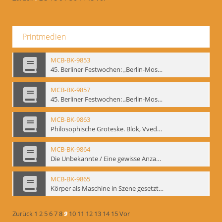
Printmedien
MCB-BK-9853
45. Berliner Festwochen: „Berlin-Moskau. Moskau-Berlin 1900-1950“, Berlin 1995 - interne Signatur: BM-prt-59-1
MCB-BK-9857
45. Berliner Festwochen: „Berlin-Moskau. Moskau-Berlin 1900-1950“, Berlin 1995 - interne Signatur: BM-prt-59-5
MCB-BK-9863
Philosophische Groteske. Blok, Vvedenskij und Meyerhold im bat Studiotheater - interne Signatur: BM-prt-60
MCB-BK-9864
Die Unbekannte / Eine gewisse Anzahl Gespräche - interne Signatur: BM-prt-61
MCB-BK-9865
Körper als Maschine in Szene gesetzt. „bat“-Studiotheater mit Neuinszenierungen - interne Signatur: BM-prt-62
Zurück
1
2
5
6
7
8
9
10
11
12
13
14
15
Vor