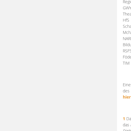
Regi
GW
Thea
HfS
Scha
Mch
NA
Bil
RSF
Föde
TI
Eine
des 
hier
1
Da
das
Digi