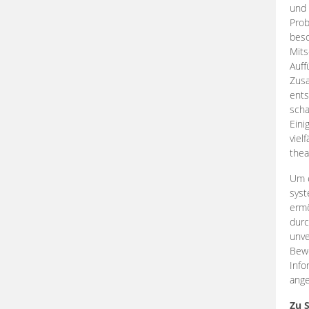
und 
Prob
beso
Mits
Auff
Zus
ents
scha
Eini
viel
thea
Um e
syst
ermö
durc
unve
Bewe
Info
ange
Zu 