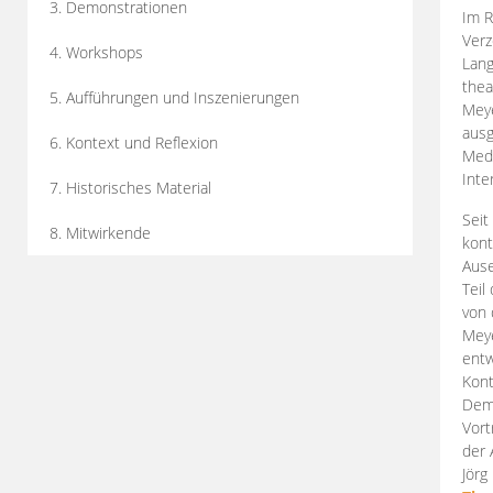
3. Demonstrationen
Im R
Verz
4. Workshops
Lang
thea
5. Aufführungen und Inszenierungen
Mey
ausg
6. Kontext und Reflexion
Medi
Inte
7. Historisches Material
Seit
8. Mitwirkende
kont
Aus
Teil
von 
Meye
entw
Kont
Demo
Vort
der 
Jörg