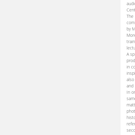
audi
Cent
The 
comp
by M
More
trai
lect
A sp
prod
in c
insp
also
and 
In o
same
matt
phot
hist
refe
seco