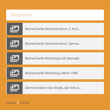
Bilderserien
Biomechanik-Demonstration, 2. Kongress der EMF, Mai 1995
Biomechanik-Demonstration, Gennadij Bogdanow im Berliner Ensemble, 04.10.1991
Biomechanik-Workshop mit Gennadij Nikolajewitsch Bogdanow im Mime Centrum Berlin, 1991
Biomechanik-Workshop, Berlin 1996
Demonstration der Etüde „Der Schuss mit dem Bogen“ durch Gennadij Nikolajewitsch Bogdanow, Berlin 1991
Zurück
1
2
3
Vor