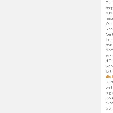
The 
proj
publ
mate
Wsew
Sinc
Cent
Inst
prac
biom
exam
diff
work
fort
die
auth
well
rega
syst
expe
biom