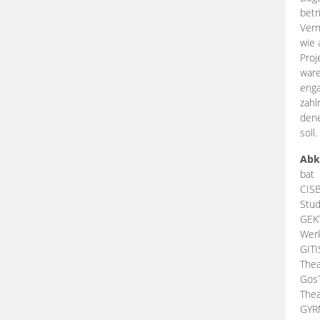
betr
Verm
wie 
Proj
ware
enga
zahl
dene
soll.
Abk
bat
CIS
Stud
GEK
Werk
GIT
Thea
Gos
Thea
GY