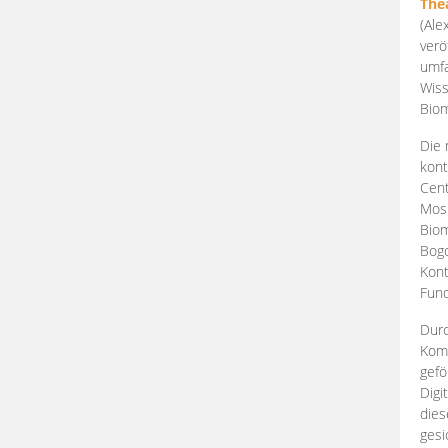
The
(Ale
verö
umfa
Wiss
Biom
Die 
kont
Cent
Mosk
Biom
Bogd
Kont
Fund
Durc
Komp
gefö
Digi
dies
gesi