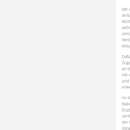
Mit 
verb
Best
vorh
son
Weit
anzu
Dafü
Zuga
an d
mit 
und 
erwi
Im K
Mate
Etü
verd
der 
Vora