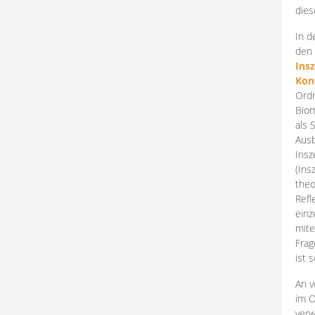
dies
In d
den 
Ins
Kon
Ordn
Biom
als 
Ausb
Insz
(Ins
theo
Refl
einz
mite
Frag
ist 
An v
im O
verw