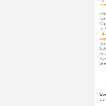
berl
2
Ein
Rahm
Grün
bis 
htt
typ
konn
Erst
werd
Proj
gere
-----
-----
Work
bio