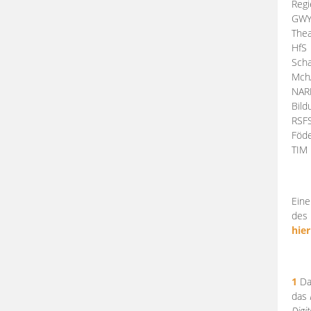
Regi
GW
Thea
HfS
Scha
Mch
NA
Bil
RSF
Föde
TI
Eine
des 
hier
1
Da
das
Digi