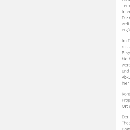
Term
Inte
Die 
weit
ergä
Im T
russ
Begr
hier
werd
und 
Abkü
hier
Kont
Proj
Ort
Der 
Thea
Bogd