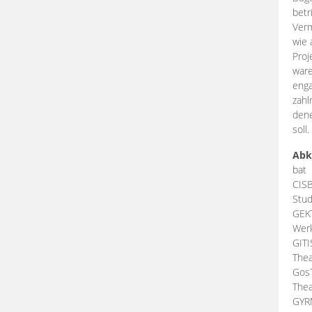
betr
Verm
wie 
Proj
ware
enga
zahl
dene
soll.
Abk
bat
CIS
Stud
GEK
Werk
GIT
Thea
Gos
Thea
GY