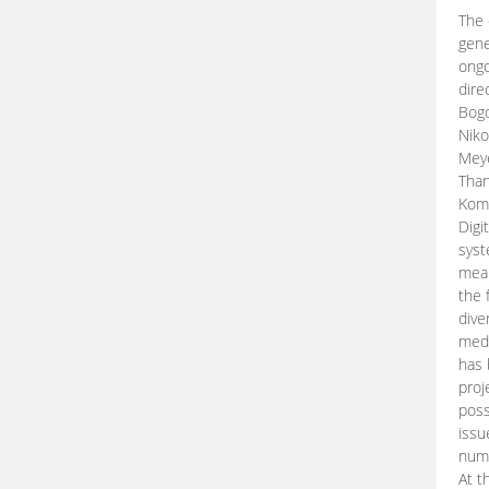
The 
gene
ongo
dire
Bogd
Niko
Meye
Than
Kom
Digi
syst
mean
the 
dive
medi
has 
proj
poss
issu
nume
At t