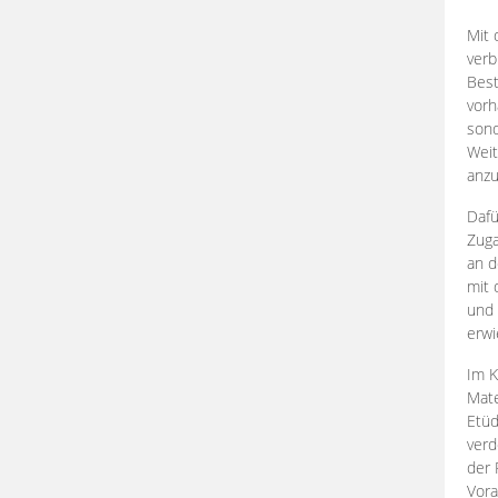
Mit 
verb
Best
vorh
son
Weit
anzu
Dafü
Zuga
an d
mit 
und 
erwi
Im K
Mate
Etü
verd
der 
Vora