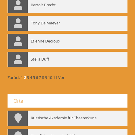
Bertolt Brecht
Tony De Maeyer
Étienne Decroux
Stella Duff
Zurück
1
2
3
4
5
6
7
8
9
10
11
Vor
Orte
Russische Akademie für Theaterkunst – GITIS