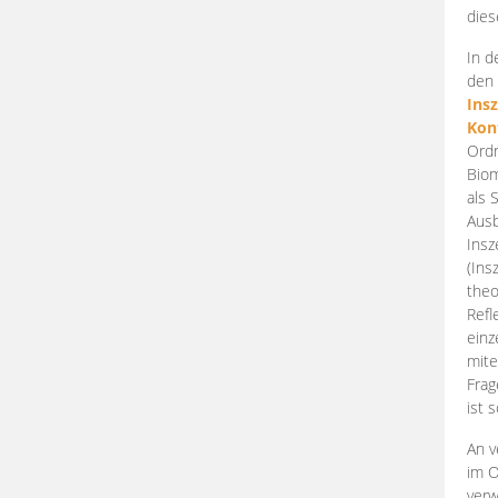
dies
In d
den 
Ins
Kon
Ordn
Biom
als 
Ausb
Insz
(Ins
theo
Refl
einz
mite
Frag
ist 
An v
im O
verw