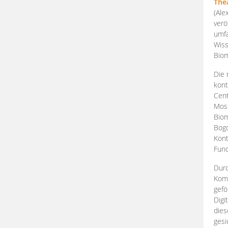
The
(Ale
verö
umfa
Wiss
Biom
Die 
kont
Cent
Mosk
Biom
Bogd
Kont
Fund
Durc
Komp
gefö
Digi
dies
gesi