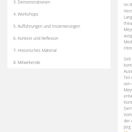
3. Demonstrationen
Im R
Verz
4. Workshops
Lang
thea
5. Aufführungen und Inszenierungen
Mey
ausg
6. Kontext und Reflexion
Medi
Inte
7. Historisches Material
Seit
8. Mitwirkende
kont
Aus
Teil
von 
Meye
entw
Kont
Demo
Vort
der 
Jörg