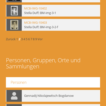
MCB-IMG-10402
Stella Duff; BM-img-3-1
MCB-IMG-10403
Stella Duff; BM-img-3-2-f
Zurück
1
2
3
4
5
6
7
8
9
Vor
Personen, Gruppen, Orte und
Sammlungen
Personen
Gennadij Nikolajewitsch Bogdanow