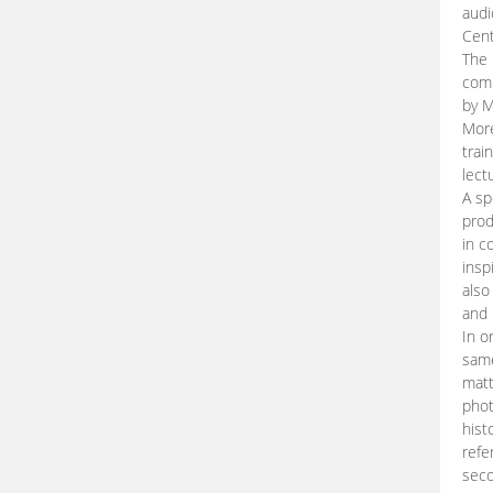
audi
Cent
The 
comp
by M
More
trai
lect
A sp
prod
in c
insp
also
and 
In o
same
matt
phot
hist
refe
seco