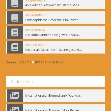
MCB-BK-9857
45. Berliner Festwochen: „Berlin-Moskau. Moskau-Berlin 1900-1950“, Berlin 1995 - interne Signatur: BM-prt-59-5
MCB-BK-9863
Philosophische Groteske. Blok, Vvedenskij und Meyerhold im bat Studiotheater - interne Signatur: BM-prt-60
MCB-BK-9864
Die Unbekannte / Eine gewisse Anzahl Gespräche - interne Signatur: BM-prt-61
MCB-BK-9865
Körper als Maschine in Szene gesetzt. „bat“-Studiotheater mit Neuinszenierungen - interne Signatur: BM-prt-62
Zurück
1
2
5
6
7
8
9
10
11
12
13
14
15
Vor
Bilderserien
Internationaler Biomechanik-Workshop, Moskau 1993
Internationales Theater Labor Projekt: Play Don Juan