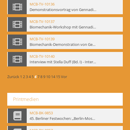
MCB-TV-10136
Demonstrationsvortrag von Gennadij Bogdanow, Frankfurt a.M., 1992 - Interne Signatur: BM-vid-51
MCB-TV-10137
Biomechanik-Workshop mit Gennadij Bogdanow, Mime Centrum Berlin, Oktober 1992 - Interne Signatur: BM-vid-53
MCB-TV-10139
Biomechanik-Demonstration von Gennadij Bogdanow im Filmtheater am Friedrichshain, Oktober 1992 - Interne Signatur: BM-vid-56
MCB-TV-10140
Interview mit Stella Duff (Bd. I) - Interne Signatur: BM-vid-57
Zurück
1
2
3
4
5
6
7
8
9
10
14
15
Vor
Printmedien
MCB-BK-9853
45. Berliner Festwochen: „Berlin-Moskau. Moskau-Berlin 1900-1950“, Berlin 1995 - interne Signatur: BM-prt-59-1