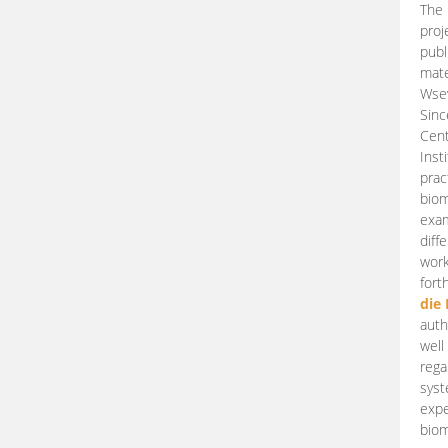
The 
proj
publ
mate
Wsew
Sinc
Cent
Inst
prac
biom
exam
diff
work
fort
die
auth
well
rega
syst
expe
biom