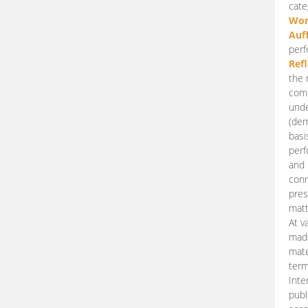
cate
Wor
Auf
perf
Ref
the 
comp
unde
(dem
basi
perf
and 
conn
pres
matt
At v
made
mate
term
Inte
publ