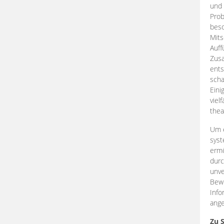
und 
Prob
beso
Mits
Auff
Zus
ents
scha
Eini
viel
thea
Um e
syst
ermö
durc
unve
Bewe
Info
ange
Zu 