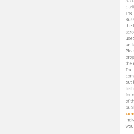
acco
clari
The 
Russ
the 
acro
used
be f
Plea
proj
the 
The 
comm
out 
Inst
for 
of t
publ
com
indi
woul