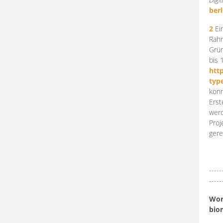
berl
2
Ein
Rahm
Grün
bis 
htt
typ
konn
Erst
werd
Proj
gere
-----
-----
Work
bio