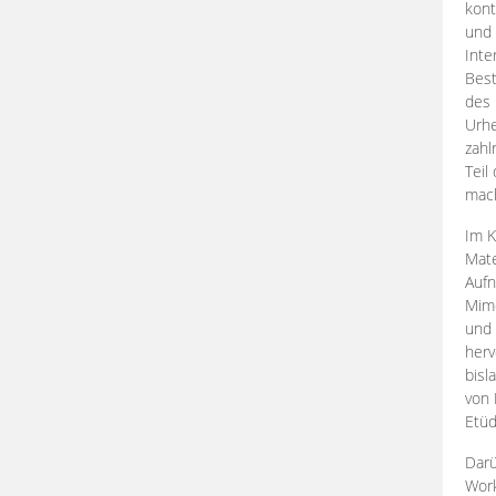
kont
und 
Inte
Best
des 
Urhe
zahl
Teil
mac
Im K
Mate
Aufn
Mime
und
herv
bisl
von 
Etüd
Darü
Work