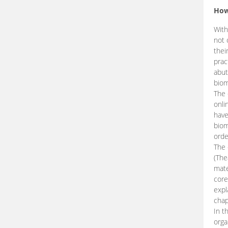
How
With
not 
thei
prac
abut
biom
The 
onli
have
biom
orde
The
(The
mate
core
expl
chap
In t
orga