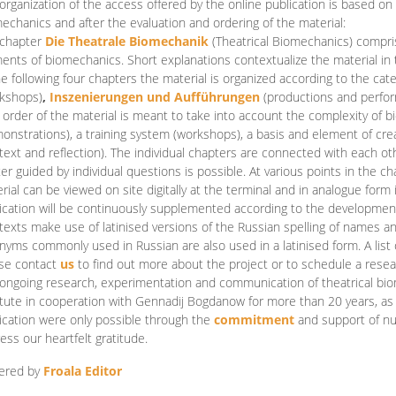
organization of the access offered by the online publication is based on
echanics and after the evaluation and ordering of the material:
 chapter
Die Theatrale Biomechanik
(Theatrical Biomechanics)
compris
ents of biomechanics. Short explanations contextualize the material in 
he following four chapters the material is organized according to the cat
kshops)
,
Inszenierungen und Aufführungen
(productions and perfo
order of the material is meant to take into account the complexity of b
onstrations), a training system (workshops), a basis and element of cr
text and reflection). The individual chapters are connected with each ot
er guided by individual questions is possible. At various points in the ch
rial can be viewed on site digitally at the terminal and in analogue form i
ication will be continuously supplemented according to the development of
texts make use of latinised versions of the Russian spelling of names 
nyms commonly used in Russian are also used in a latinised form. A list 
se contact
us
to find out more about the project or to schedule a resea
ongoing research, experimentation and communication of theatrical bi
itute in cooperation with Gennadij Bogdanow for more than 20 years, as we
ication were only possible through the
commitment
and support of nu
ess our heartfelt gratitude.
ered by
Froala Editor