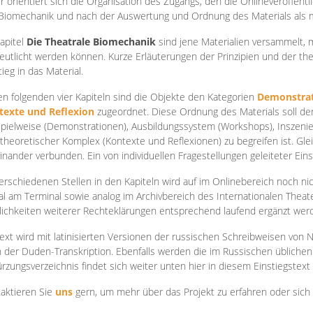
r orientiert sich die Organisation des Zugangs, den die Onlineveröffentl
Biomechanik und nach der Auswertung und Ordnung des Materials als
apite
l
Die Theatrale Biomechanik
sind jene Materialien versammelt,
eutlicht werden können. Kurze Erläuterungen der Prinzipien und der t
tieg in das Material.
en folgenden vier Kapiteln sind die Objekte den Kategorien
Demonstrat
texte und Reflexion
zugeordnet. Diese Ordnung des Materials soll d
Spielweise (Demonstrationen), Ausbildungssystem (Workshops), Inszen
theoretischer Komplex (Kontexte und Reflexionen) zu begreifen ist. Gle
inander verbunden. Ein von individuellen Fragestellungen geleiteter Einst
erschiedenen Stellen in den Kapiteln wird auf im Onlinebereich noch nic
tal am Terminal sowie analog im Archivbereich des Internationalen Theate
ichkeiten weiterer Rechteklärungen entsprechend laufend ergänzt wer
ext wird mit latinisierten Versionen der russischen Schreibweisen von N
 der Duden-Transkription. Ebenfalls werden die im Russischen üblichen
rzungsverzeichnis findet sich weiter unten hier in diesem Einstiegstext
aktieren Sie
uns
gern, um mehr über das Projekt zu erfahren oder sich