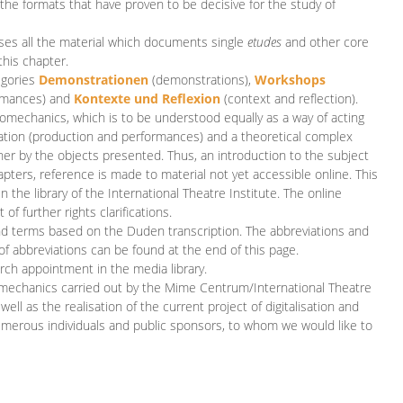
 the formats that have proven to be decisive for the study of
es all the material which documents single
etudes
and other core
this chapter.
egories
D
emonstrationen
(demonstrations),
Workshops
rmances)
and
Kontexte und Reflexion
(context and reflection).
iomechanics, which is to be understood equally as a way of acting
eation (production and performances) and a theoretical complex
her by the objects presented. Thus, an introduction to the subject
apters, reference is made to material not yet accessible online. This
n the library of the International Theatre Institute. The online
 further rights clarifications.
and terms based on the Duden transcription. The abbreviations and
of abbreviations can be found at the end of this page.
rch appointment in the media library.
omechanics carried out by the Mime Centrum/International Theatre
ll as the realisation of the current project of digitalisation and
merous individuals and public sponsors, to whom we would like to