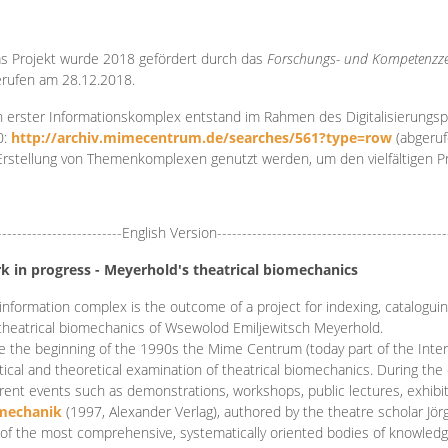
s Projekt wurde 2018 gefördert durch das
Forschungs- und Kompetenzze
rufen am 28.12.2018.
 erster Informationskomplex entstand im Rahmen des Digitalisierungsp
0:
http://archiv.mimecentrum.de/searches/561?type=row
(abgeruf
Erstellung von Themenkomplexen genutzt werden, um den vielfältigen 
-------------------------English Version----------------------------------------------
k in progress - Meyerhold's theatrical biomechanics
information complex is the outcome of a project for indexing, cataloguing,
theatrical biomechanics of Wsewolod Emiljewitsch Meyerhold.
e the beginning of the 1990s the Mime Centrum (today part of the Intern
tical and theoretical examination of theatrical biomechanics. During t
erent events such as demonstrations, workshops, public lectures, exhibi
mechanik
(1997, Alexander Verlag), authored by the theatre scholar Jö
of the most comprehensive, systematically oriented bodies of knowledg