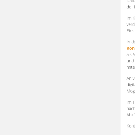
Dafü
der 
Im K
verd
Eins
In d
Kon
als 
und 
mite
An v
digi
Mögl
Im T
nach
Abkü
Kont