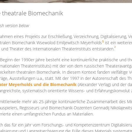
e theatrale Biomechanik
ish version below
ahmen eines Projekts zur Erschließung, Verzeichnung, Digitalisierung, Ve
1
tralen Biomechanik Wsewolod Emiljewitsch Meyerholds
ist ein weiter
2
 und Theater des Internationalen Theaterinstituts entstanden.
 Beginn der 1990er Jahre besteht eine kontinuierliche praktische und
rnationalen Theaterinstituts) mit der von dem russischen Theateravantg
ickelten theatralen Biomechanik. In diesem Kontext fanden vielfältige
räge, Ausstellungen u.a., statt. Mit d
er 1997 in der Autorenschaft des T
ater Meyerholds und die Biomechanik
(Alexander Verlag) und der d
ngreichste, systematisch orientierte Wissens- und Erfahrungskonvolut
mittlerweile mehr als 25-jährige kontinuierliche Zusammenarb
eit des M
uspielers, Regisseurs und Biomechanik-Dozenten Gennadij Nikolajewit
rierte einen umfangreichen Fundus an Materialien.
h das für ein Jahr vom Forschungs- und Kompetenzzentrum Digitalisier
talisierung und Langzeitarchivierung die Fülle dieses Materials systemat