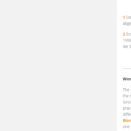
1
Da
abge
2
Ein
199
die 
-----
Wor
The 
the 
Sinc
prac
diff
Bio
one 