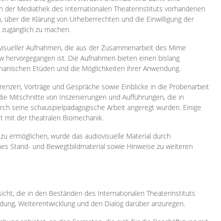
 in der Mediathek des Internationalen Theaterinstituts vorhandenen
, über die Klärung von Urheberrechten und die Einwilligung der
e zugänglich zu machen.
ovisueller Aufnahmen, die aus der Zusammenarbeit des Mime
 hervorgegangen ist. Die Aufnahmen bieten einen bislang
chanischen Etüden und die Möglichkeiten ihrer Anwendung.
enzen, Vorträge und Gespräche sowie Einblicke in die Probenarbeit
e Mitschnitte von Inszenierungen und Aufführungen, die in
h seine schauspielpädagogische Arbeit angeregt wurden. Einige
it mit der theatralen Biomechanik.
zu ermöglichen, wurde das audiovisuelle Material durch
sches Stand- und Bewegtbildmaterial sowie Hinweise zu weiteren
icht, die in den Beständen des Internationalen Theaterinstituts
ung, Weiterentwicklung und den Dialog darüber anzuregen.