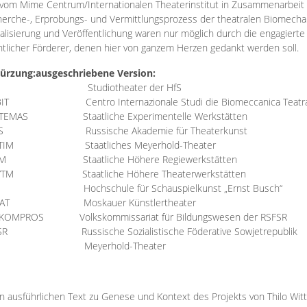
vom Mime Centrum/Internationalen Theaterinstitut in Zusammenarbeit 
erche-, Erprobungs- und Vermittlungsprozess der theatralen Biomechan
talisierung und Veröffentlichung waren nur möglich durch die engagiert
ntlicher Förderer, denen hier von ganzem Herzen gedankt werden soll.
ürzung:
ausgeschriebene Version:
Studiotheater der HfS
BIT
Centro Internazionale Studi die Biomeccanica Teatr
TEMAS
Staatliche Experimentelle Werkstätten
IS
Russische Akademie für Theaterkunst
TIM
Staatliches Meyerhold-Theater
RM
Staatliche Höhere Regiewerkstätten
YTM
Staatliche Höhere Theaterwerkstätten
Hochschule für Schauspielkunst „Ernst Busch“
AT
Moskauer Künstlertheater
RKOMPROS
Volkskommissariat für Bildungswesen der RSFSR
SR
Russische Sozialistische Föderative Sowjetrepublik
M Meyerhold-Theater
n ausführlichen Text zu Genese und Kontext des Projekts von Thilo Wit