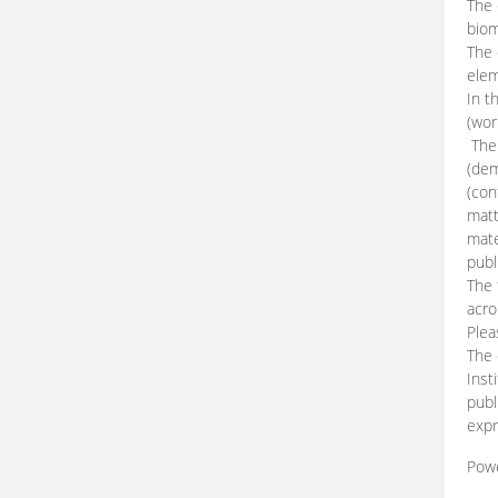
The 
biom
The
elem
In t
(wor
The 
(dem
(con
matt
mate
publ
The 
acro
Plea
The 
Inst
publ
expr
Pow