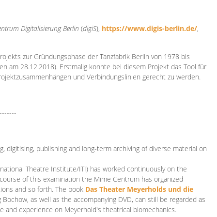
ntrum Digitalisierung
Berlin
(
digiS
),
https://www.digis-berlin.de/
,
rojekts zur Gründungsphase der Tanzfabrik Berlin von 1978 bis
en am 28.12.2018). Erstmalig konnte bei diesem Projekt das Tool für
Projektzusammenhängen und Verbindungslinien gerecht zu werden.
-------
 digitising, publishing and long-term archiving of diverse material on
ational Theatre Institute/ITI) has worked continuously on the
he course of this examination the Mime Centrum has organized
tions and so forth. The book
Das Theater Meyerholds und die
rg Bochow, as well as the accompanying DVD, can still be regarded as
e and experience on Meyerhold's theatrical biomechanics.