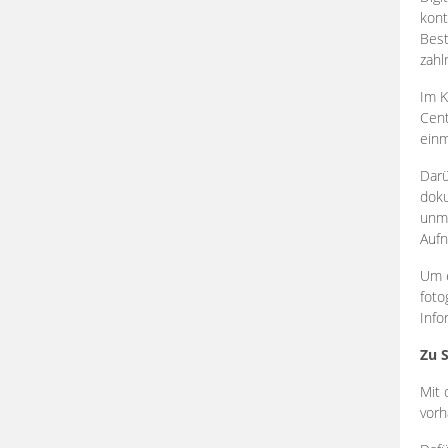
kont
Best
zahl
Im K
Cent
einm
Darü
doku
unmi
Aufn
Um e
foto
Info
Zu 
Mit 
vorh