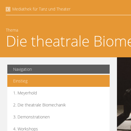
Mediathek für Tanz und Theater
Thema
Die theatrale Biom
Navigation
Einstieg
1. Meyerhold
2. Die theatrale Biomechanik
3. Demonstrationen
4. Workshops