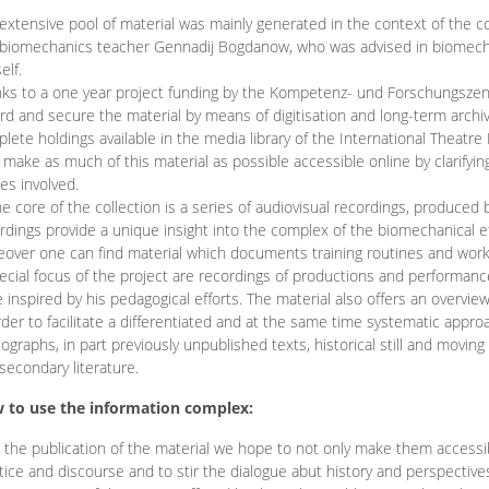
extensive pool of material was mainly generated in the context of the 
biomechanics teacher Gennadij Bogdanow, who was advised in biomechan
elf.
ks to a one year project funding by the Kompetenz- und Forschungszentru
rd and secure the material by means of digitisation and long-term archivi
lete holdings available in the media library of the International Theatre
o make as much of this material as possible accessible online by clarify
ies involved.
he core of the collection is a series of audiovisual recordings, produ
rdings provide a unique insight into the complex of the biomechanical 
over one can find material which documents training routines and works
ecial focus of the project are recordings of productions and performan
 inspired by his pedagogical efforts. The material also offers an overvie
rder to facilitate a differentiated and at the same time systematic appro
ographs, in part previously unpublished texts, historical still and movin
secondary literature.
 to use the information complex:
 the publication of the material we hope to not only make them access
tice and discourse and to stir the dialogue abut history and perspective