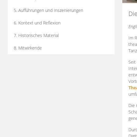
5. Aufführungen und Inszenierungen
Di
6. Kontext und Reflexion
Engl
7. Historisches Material
Im R
thea
8. Mitwirkende
Tanz
Seit
Inte
entw
Vort
The
umfa
Die 
Scha
gene
Durc
Digi