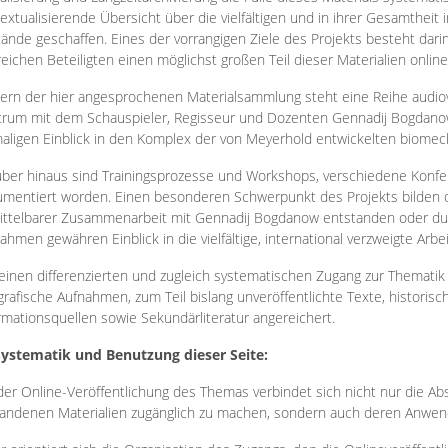
extualisierende Übersicht über die vielfältigen und in ihrer Gesamtheit
ände geschaffen. Eines der vorrangigen Ziele des Projekts besteht darin
reichen Beteiligten einen möglichst großen Teil dieser Materialien onlin
ern der hier angesprochenen Materialsammlung steht eine Reihe audi
rum mit dem Schauspieler, Regisseur und Dozenten Gennadij Bogdanow
aligen Einblick in den Komplex der von Meyerhold entwickelten biome
ber hinaus sind Trainingsprozesse und Workshops, verschiedene Konfer
mentiert worden. Einen besonderen Schwerpunkt des Projekts bilden di
ttelbarer Zusammenarbeit mit Gennadij Bogdanow entstanden oder durc
ahmen gewähren Einblick in die vielfältige, international verzweigte Arbe
inen differenzierten und zugleich systematischen Zugang zur Thematik 
grafische Aufnahmen, zum Teil bislang unveröffentlichte Texte, histori
rmationsquellen sowie Sekundärliteratur angereichert.
Systematik und Benutzung dieser Seite:
der Online-Veröffentlichung des Themas verbindet sich nicht nur die Abs
andenen Materialien zugänglich zu machen, sondern auch deren Anwend