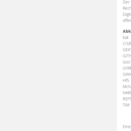
Der 
Rech
Digi
öffe
Abk
bat
CIS
GEK
GIT
Gos
GY
GW
HfS
Mch
NA
RSF
TI
Eine