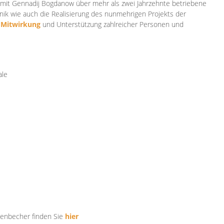
mit Gennadij Bogdanow über mehr als zwei Jahrzehnte betriebene
ik wie auch die Realisierung des nunmehrigen Projekts der
e
Mitwirkung
und Unterstützung zahlr
eicher Personen und
ale
tenbecher finden Sie
hier