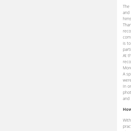
The 
and 
hims
Than
reco
comp
is t
part
At t
reco
More
A sp
were
In o
phot
and 
How
With
prac