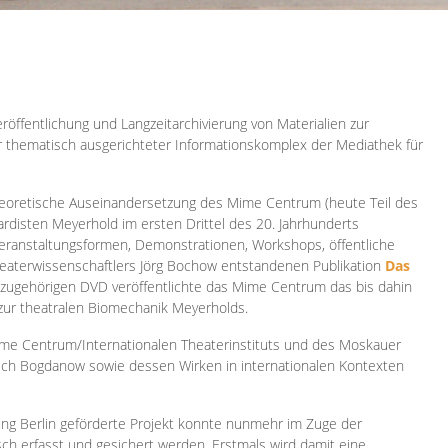
röffentlichung und Langzeitarchivierung von Materialien zur
er thematisch ausgerichteter Informationskomplex der Mediathek für
 theoretische Auseinandersetzung des Mime Centrum (heute Teil des
ardisten Meyerhold im ersten Drittel des 20. Jahrhunderts
 Veranstaltungsformen, Demonstrationen, Workshops, öffentliche
heaterwissenschaftlers Jörg Bochow entstandenen Publikation
Das
azugehörigen DVD veröffentlichte das Mime Centrum das bis dahin
 zur theatralen Biomechanik Meyerholds.
ime Centrum/Internationalen Theaterinstituts und des Moskauer
sch Bogdanow sowie dessen Wirken in internationalen Kontexten
ung Berlin geförderte Projekt konnte nunmehr im Zuge der
isch erfasst und gesichert werden. Erstmals wird damit eine