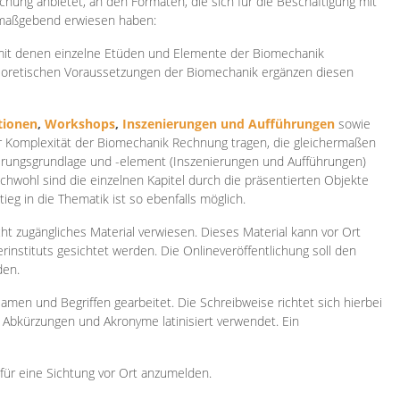
ichung anbietet, an den Formaten, die sich für die Beschäftigung mit
 maßgebend erwiesen haben:
 mit denen einzelne Etüden und Elemente der Biomechanik
heoretischen Voraussetzungen der Biomechanik ergänzen diesen
ionen
,
Workshops
,
Inszenierungen und Aufführungen
sowie
er Komplexität der Biomechanik Rechnung tragen, die gleichermaßen
ierungsgrundlage und -element (Inszenierungen und Aufführungen)
ichwohl sind die einzelnen Kapitel durch die präsentierten Objekte
ieg in die Thematik ist so ebenfalls möglich.
ht zugängliches Material verwiesen. Dieses Material kann vor Ort
rinstituts gesichtet werden. Die Onlineveröffentlichung soll den
den.
amen und Begriffen gearbeitet. Die Schreibweise richtet sich hierbei
 Abkürzungen und Akronyme latinisiert verwendet. Ein
 für eine Sichtung vor Ort anzumelden.