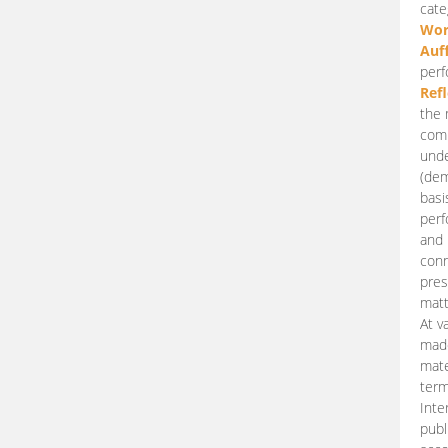
cate
Wor
Auf
perf
Ref
the 
comp
unde
(dem
basi
perf
and 
conn
pres
matt
At v
made
mate
term
Inte
publ