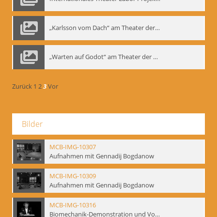
„Karlsson vom Dach“ am Theater der Satire, Moskau 1985
„Warten auf Godot“ am Theater der Saire, Moskau 1980er
Zurück
1
2
3
Vor
Bilder
MCB-IMG-10307
Aufnahmen mit Gennadij Bogdanow
MCB-IMG-10309
Aufnahmen mit Gennadij Bogdanow
MCB-IMG-10316
Biomechanik-Demonstration und Vortrag, Berliner Ensemble, 04.10.1991