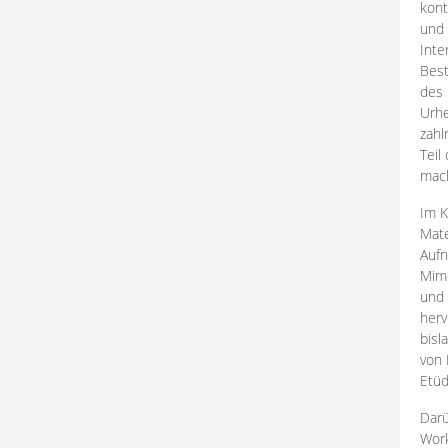
kont
und 
Inte
Best
des 
Urhe
zahl
Teil
mac
Im K
Mate
Aufn
Mime
und
herv
bisl
von 
Etüd
Darü
Work