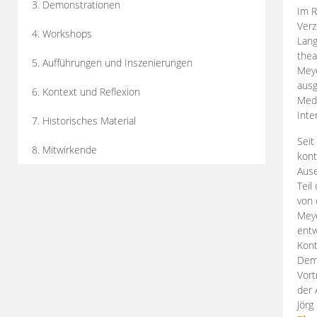
3. Demonstrationen
Im R
Verz
4. Workshops
Lang
thea
5. Aufführungen und Inszenierungen
Mey
ausg
6. Kontext und Reflexion
Medi
Inte
7. Historisches Material
Seit
8. Mitwirkende
kont
Aus
Teil
von 
Meye
entw
Kont
Demo
Vort
der 
Jörg