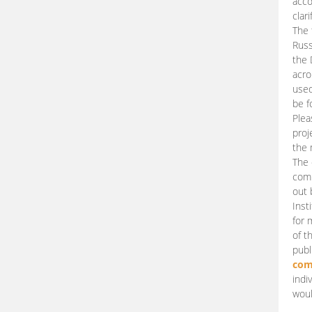
acco
clari
The 
Russ
the 
acro
used
be f
Plea
proj
the 
The 
comm
out 
Inst
for 
of t
publ
com
indi
woul