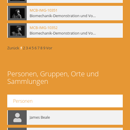
MCB-IMG-10351
Biomechanik-Demonstration und Vortrag, Berliner Ensemble, 04.10.1991
MCB-IMG-10352
Biomechanik-Demonstration und Vortrag, Berliner Ensemble, 04.10.1991
Zurück
1
2
3
4
5
6
7
8
9
Vor
Personen, Gruppen, Orte und
Sammlungen
Personen
James Beale