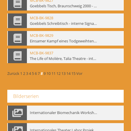
MCB-BK-9827
Goebbels Tisch, Braunschweig 2000 - interne Signatur: BM-prt-21-2
MCB-BK-9828
Goebbels Schreibtisch - interne Signatur: BM-prt-21-3
MCB-BK-9829
Einsamer Kampf eines Todgeweihten. Uraufführung von Farid Nagims Monodrama ,Goebbels' Tisch' im LOT-Theater - interne Signatur: BM-prt-21-4
MCB-BK-9837
The Life of Molière, Talia Theatre - interne Signatur: BM-prt-23-2
Zurück
1
2
3
4
5
6
7
8
9
10
11
12
13
14
15
Vor
Bilderserien
Internationaler Biomechanik-Workshop, Moskau 1993
Internationales Theater Labor Projekt: Play Don Juan