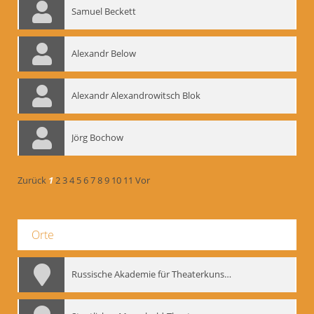
Samuel Beckett
Alexandr Below
Alexandr Alexandrowitsch Blok
Jörg Bochow
Zurück
1
2
3
4
5
6
7
8
9
10
11
Vor
Orte
Russische Akademie für Theaterkunst – GITIS