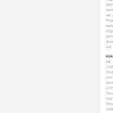
betr
Verm
wie 
Proj
ware
enga
zahl
dene
soll.
Abk
bat
CIS
Stud
GEK
Werk
GIT
Thea
Gos
Thea
GY