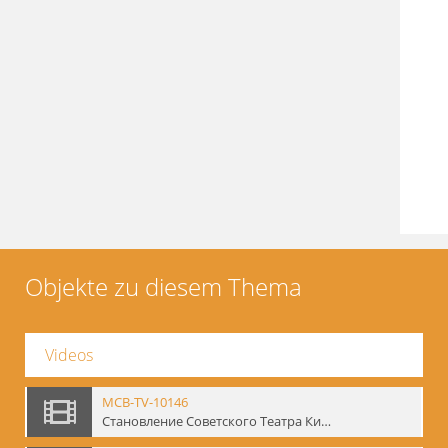
Objekte zu diesem Thema
Videos
MCB-TV-10146
Становление Советского Театра Кино - свидетельства эпохи 1920-1936 / Entstehung des sowjetischen Theaters – kinematografische Zeugnisse 1920-1936 - Interne Signatur: BM-vid-96