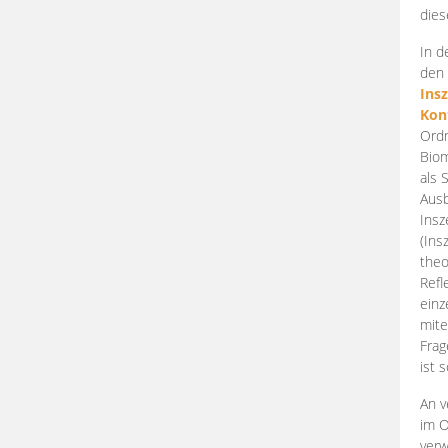
dies
In d
den 
Ins
Kon
Ordn
Biom
als 
Ausb
Insz
(Ins
theo
Refl
einz
mite
Frag
ist 
An v
im O
verw