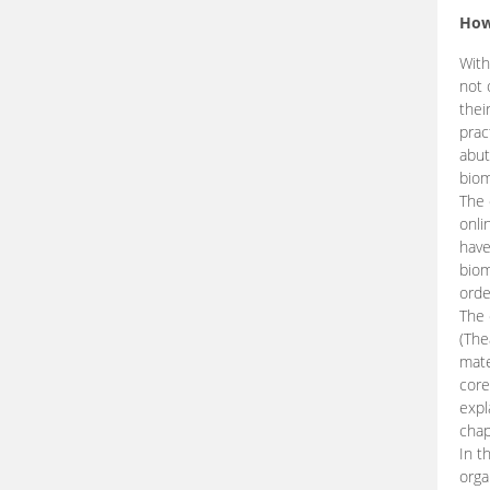
How
With
not 
thei
prac
abut
biom
The 
onli
have
biom
orde
The
(The
mate
core
expl
chap
In t
orga