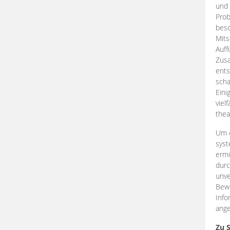
und 
Prob
beso
Mits
Auff
Zus
ents
scha
Eini
viel
thea
Um e
syst
ermö
durc
unve
Bewe
Info
ange
Zu 