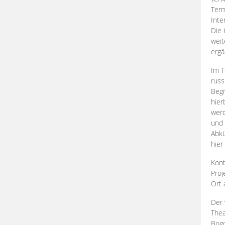
Term
Inte
Die 
weit
ergä
Im T
russ
Begr
hier
werd
und 
Abkü
hier
Kont
Proj
Ort
Der 
Thea
Bogd