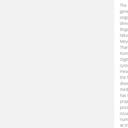
The 
gene
ongo
dire
Bogd
Niko
Meye
Than
Kom
Digi
syst
mean
the 
dive
medi
has 
proj
poss
issu
nume
At t