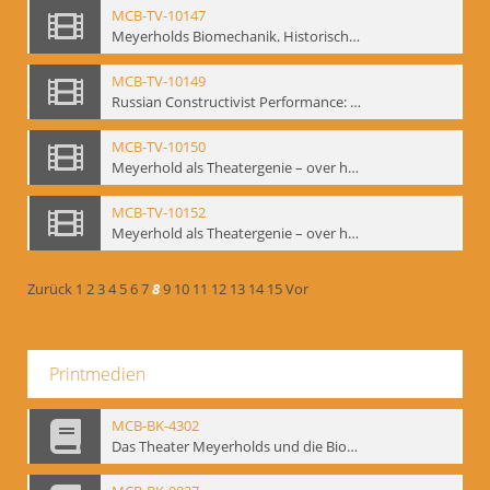
MCB-TV-10147
Meyerholds Biomechanik. Historisches Filmmaterial - Interne Signatur: BM-vid-99
MCB-TV-10149
Russian Constructivist Performance: An Evening of Foregger's Mastfor Cabaret. Good Treatment for Horses - Interne Signatur: BM-vid-105
MCB-TV-10150
Meyerhold als Theatergenie – over het mechanik van de acteursexpressie - Interne Signatur: BM-vid-108
MCB-TV-10152
Meyerhold als Theatergenie – over het mechanik van de acteursexpressie, Ausschnitt 2 - Interne Signatur: BM-vid-108_A2
Zurück
1
2
3
4
5
6
7
8
9
10
11
12
13
14
15
Vor
Printmedien
MCB-BK-4302
Das Theater Meyerholds und die Biomechanik