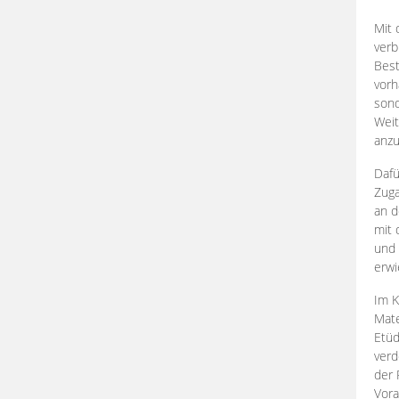
Mit 
verb
Best
vorh
son
Weit
anzu
Dafü
Zuga
an d
mit 
und 
erwi
Im K
Mate
Etü
verd
der 
Vora