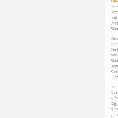
The
(Ale
verö
umfa
Wiss
Biom
Die 
kont
Cent
Mosk
Biom
Bogd
Kont
Fund
Durc
Komp
gefö
Digi
dies
gesi