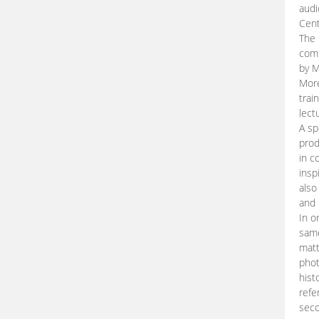
audi
Cent
The 
comp
by M
More
trai
lect
A sp
prod
in c
insp
also
and 
In o
same
matt
phot
hist
refe
seco