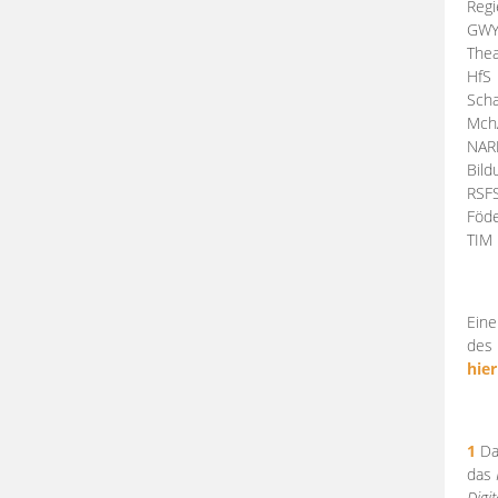
Regi
GW
Thea
HfS
Scha
Mch
NA
Bil
RSF
Föde
TI
Eine
des 
hier
1
Da
das
Digi