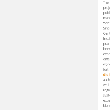
The 
proj
publ
mate
Wsew
Sinc
Cent
Inst
prac
biom
exam
diff
work
fort
die
auth
well
rega
syst
expe
biom