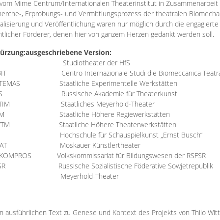
vom Mime Centrum/Internationalen Theaterinstitut in Zusammenarbeit 
erche-, Erprobungs- und Vermittlungsprozess der theatralen Biomechan
talisierung und Veröffentlichung waren nur möglich durch die engagiert
ntlicher Förderer, denen hier von ganzem Herzen gedankt werden soll.
ürzung:
ausgeschriebene Version:
Studiotheater der HfS
BIT
Centro Internazionale Studi die Biomeccanica Teatr
TEMAS
Staatliche Experimentelle Werkstätten
IS
Russische Akademie für Theaterkunst
TIM
Staatliches Meyerhold-Theater
RM
Staatliche Höhere Regiewerkstätten
YTM
Staatliche Höhere Theaterwerkstätten
Hochschule für Schauspielkunst „Ernst Busch“
AT
Moskauer Künstlertheater
RKOMPROS
Volkskommissariat für Bildungswesen der RSFSR
SR
Russische Sozialistische Föderative Sowjetrepublik
M Meyerhold-Theater
n ausführlichen Text zu Genese und Kontext des Projekts von Thilo Wit