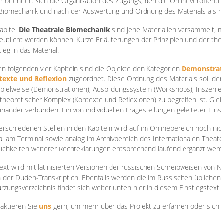
r orientiert sich die Organisation des Zugangs, den die Onlineveröffentl
Biomechanik und nach der Auswertung und Ordnung des Materials als
apite
l
Die Theatrale Biomechanik
sind jene Materialien versammelt,
eutlicht werden können. Kurze Erläuterungen der Prinzipien und der t
tieg in das Material.
en folgenden vier Kapiteln sind die Objekte den Kategorien
Demonstrat
texte und Reflexion
zugeordnet. Diese Ordnung des Materials soll d
Spielweise (Demonstrationen), Ausbildungssystem (Workshops), Inszen
theoretischer Komplex (Kontexte und Reflexionen) zu begreifen ist. Gle
inander verbunden. Ein von individuellen Fragestellungen geleiteter Einst
erschiedenen Stellen in den Kapiteln wird auf im Onlinebereich noch nic
tal am Terminal sowie analog im Archivbereich des Internationalen Theate
ichkeiten weiterer Rechteklärungen entsprechend laufend ergänzt wer
ext wird mit latinisierten Versionen der russischen Schreibweisen von N
 der Duden-Transkription. Ebenfalls werden die im Russischen üblichen
rzungsverzeichnis findet sich weiter unten hier in diesem Einstiegstext
aktieren Sie
uns
gern, um mehr über das Projekt zu erfahren oder sich