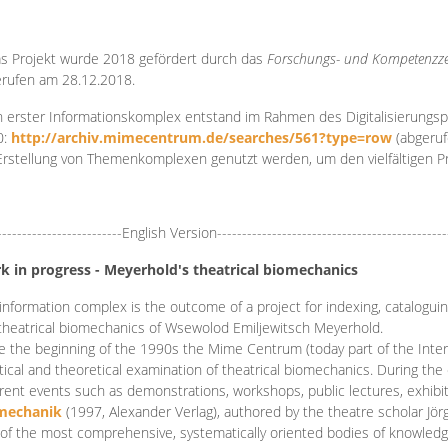
s Projekt wurde 2018 gefördert durch das
Forschungs- und Kompetenzze
rufen am 28.12.2018.
 erster Informationskomplex entstand im Rahmen des Digitalisierungsp
0:
http://archiv.mimecentrum.de/searches/561?type=row
(abgeruf
Erstellung von Themenkomplexen genutzt werden, um den vielfältigen 
-------------------------English Version----------------------------------------------
k in progress - Meyerhold's theatrical biomechanics
information complex is the outcome of a project for indexing, cataloguing,
theatrical biomechanics of Wsewolod Emiljewitsch Meyerhold.
e the beginning of the 1990s the Mime Centrum (today part of the Intern
tical and theoretical examination of theatrical biomechanics. During t
erent events such as demonstrations, workshops, public lectures, exhibi
mechanik
(1997, Alexander Verlag), authored by the theatre scholar Jö
of the most comprehensive, systematically oriented bodies of knowledg