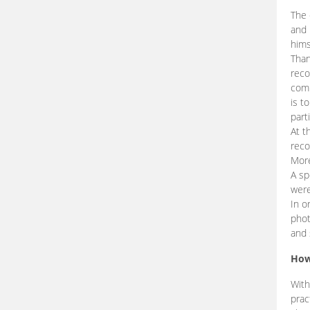
The 
and 
hims
Than
reco
comp
is t
part
At t
reco
More
A sp
were
In o
phot
and 
How
With
prac