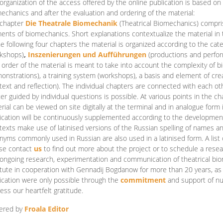
organization of the access offered by the online publication is based on
echanics and after the evaluation and ordering of the material:
 chapter
Die Theatrale Biomechanik
(Theatrical Biomechanics)
compris
ents of biomechanics. Short explanations contextualize the material in 
he following four chapters the material is organized according to the cat
kshops)
,
Inszenierungen und Aufführungen
(productions and perfo
order of the material is meant to take into account the complexity of b
onstrations), a training system (workshops), a basis and element of cr
text and reflection). The individual chapters are connected with each ot
er guided by individual questions is possible. At various points in the ch
rial can be viewed on site digitally at the terminal and in analogue form i
ication will be continuously supplemented according to the development of
texts make use of latinised versions of the Russian spelling of names 
nyms commonly used in Russian are also used in a latinised form. A list 
se contact
us
to find out more about the project or to schedule a resea
ongoing research, experimentation and communication of theatrical bi
itute in cooperation with Gennadij Bogdanow for more than 20 years, as we
ication were only possible through the
commitment
and support of nu
ess our heartfelt gratitude.
ered by
Froala Editor