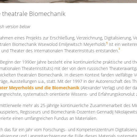
e theatrale Biomechanik
ish version below
ahmen eines Projekts zur Erschließung, Verzeichnung, Digitalisierung, Ve
1
tralen Biomechanik Wsewolod Emiljewitsch Meyerholds
ist ein weiter
2
 und Theater des Internationalen Theaterinstituts entstanden.
 Beginn der 1990er Jahre besteht eine kontinuierliche praktische und
rnationalen Theaterinstituts) mit der von dem russischen Theateravantg
ickelten theatralen Biomechanik. In diesem Kontext fanden vielfältige
räge, Ausstellungen u.a., statt. Mit d
er 1997 in der Autorenschaft des T
ater Meyerholds und die Biomechanik
(Alexander Verlag) und der d
ngreichste, systematisch orientierte Wissens- und Erfahrungskonvolut
mittlerweile mehr als 25-jährige kontinuierliche Zusammenarb
eit des M
uspielers, Regisseurs und Biomechanik-Dozenten Gennadij Nikolajewit
rierte einen umfangreichen Fundus an Materialien.
h das für ein Jahr vom Forschungs- und Kompetenzzentrum Digitalisier
talisierung und Langzeitarchivierung die Fülle dieses Materials systemat