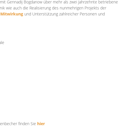
mit Gennadij Bogdanow über mehr als zwei Jahrzehnte betriebene
ik wie auch die Realisierung des nunmehrigen Projekts der
e
Mitwirkung
und Unterstützung zahlr
eicher Personen und
ale
tenbecher finden Sie
hier