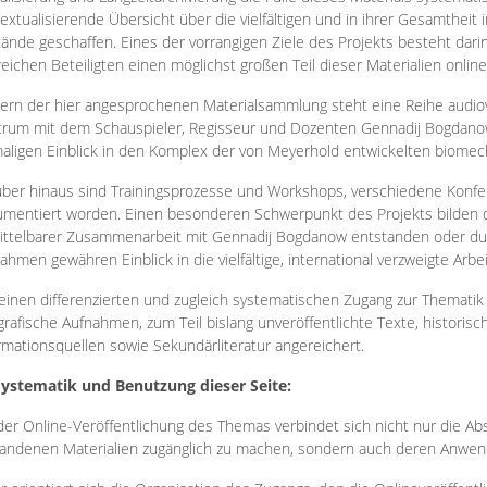
extualisierende Übersicht über die vielfältigen und in ihrer Gesamtheit
ände geschaffen. Eines der vorrangigen Ziele des Projekts besteht darin
reichen Beteiligten einen möglichst großen Teil dieser Materialien onlin
ern der hier angesprochenen Materialsammlung steht eine Reihe audi
rum mit dem Schauspieler, Regisseur und Dozenten Gennadij Bogdanow
aligen Einblick in den Komplex der von Meyerhold entwickelten biome
ber hinaus sind Trainingsprozesse und Workshops, verschiedene Konfer
mentiert worden. Einen besonderen Schwerpunkt des Projekts bilden di
ttelbarer Zusammenarbeit mit Gennadij Bogdanow entstanden oder durc
ahmen gewähren Einblick in die vielfältige, international verzweigte Arbe
inen differenzierten und zugleich systematischen Zugang zur Thematik 
grafische Aufnahmen, zum Teil bislang unveröffentlichte Texte, histori
rmationsquellen sowie Sekundärliteratur angereichert.
Systematik und Benutzung dieser Seite:
der Online-Veröffentlichung des Themas verbindet sich nicht nur die Abs
andenen Materialien zugänglich zu machen, sondern auch deren Anwend