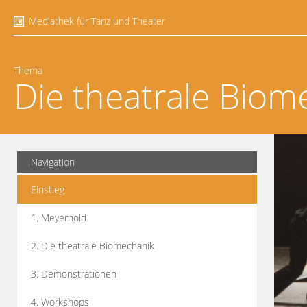
Mediathek für Tanz und Theater
Thema
Die theatrale Biom
Navigation
Einstieg
1. Meyerhold
2. Die theatrale Biomechanik
3. Demonstrationen
4. Workshops