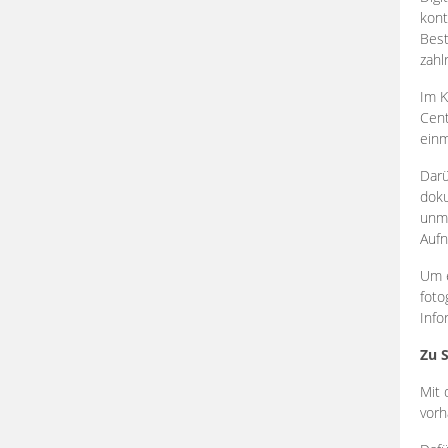
kont
Best
zahl
Im K
Cent
einm
Darü
doku
unmi
Aufn
Um e
foto
Info
Zu 
Mit 
vorh