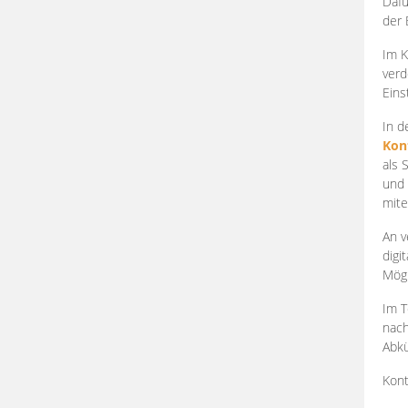
Dafü
der 
Im K
verd
Eins
In d
Kon
als 
und 
mite
An v
digi
Mögl
Im T
nach
Abkü
Kont