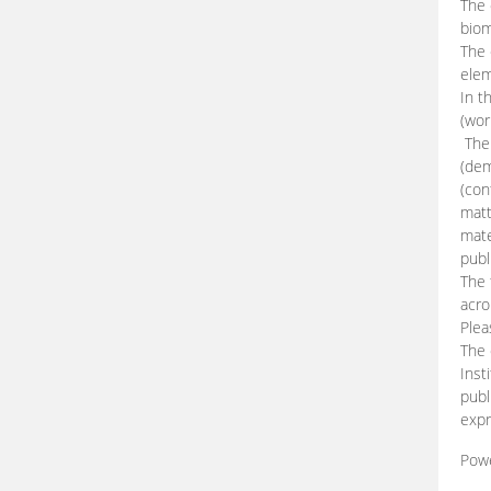
The 
biom
The
elem
In t
(wor
The 
(dem
(con
matt
mate
publ
The 
acro
Plea
The 
Inst
publ
expr
Pow