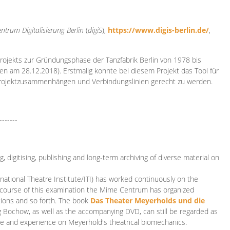
ntrum Digitalisierung
Berlin
(
digiS
),
https://www.digis-berlin.de/
,
rojekts zur Gründungsphase der Tanzfabrik Berlin von 1978 bis
en am 28.12.2018). Erstmalig konnte bei diesem Projekt das Tool für
Projektzusammenhängen und Verbindungslinien gerecht zu werden.
-------
 digitising, publishing and long-term archiving of diverse material on
ational Theatre Institute/ITI) has worked continuously on the
he course of this examination the Mime Centrum has organized
tions and so forth. The book
Das Theater Meyerholds und die
rg Bochow, as well as the accompanying DVD, can still be regarded as
e and experience on Meyerhold's theatrical biomechanics.