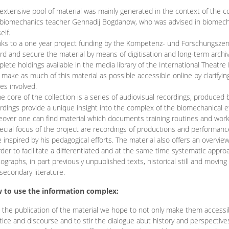
extensive pool of material was mainly generated in the context of the 
biomechanics teacher Gennadij Bogdanow, who was advised in biomechan
elf.
ks to a one year project funding by the Kompetenz- und Forschungszentru
rd and secure the material by means of digitisation and long-term archivi
lete holdings available in the media library of the International Theatre
o make as much of this material as possible accessible online by clarify
ies involved.
he core of the collection is a series of audiovisual recordings, produ
rdings provide a unique insight into the complex of the biomechanical 
over one can find material which documents training routines and works
ecial focus of the project are recordings of productions and performan
 inspired by his pedagogical efforts. The material also offers an overvie
rder to facilitate a differentiated and at the same time systematic appro
ographs, in part previously unpublished texts, historical still and movin
secondary literature.
 to use the information complex:
 the publication of the material we hope to not only make them access
tice and discourse and to stir the dialogue abut history and perspective