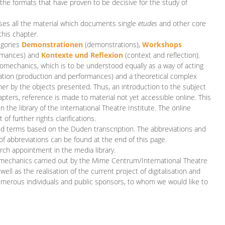
 the formats that have proven to be decisive for the study of
es all the material which documents single
etudes
and other core
this chapter.
egories
D
emonstrationen
(demonstrations),
Workshops
rmances)
and
Kontexte und Reflexion
(context and reflection).
iomechanics, which is to be understood equally as a way of acting
eation (production and performances) and a theoretical complex
her by the objects presented. Thus, an introduction to the subject
apters, reference is made to material not yet accessible online. This
n the library of the International Theatre Institute. The online
 further rights clarifications.
and terms based on the Duden transcription. The abbreviations and
of abbreviations can be found at the end of this page.
rch appointment in the media library.
omechanics carried out by the Mime Centrum/International Theatre
ll as the realisation of the current project of digitalisation and
merous individuals and public sponsors, to whom we would like to