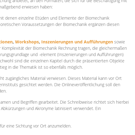
ichung anbietet, an den Formaten, die sich für die Beschäftigung mit
 maßgebend erwiesen haben:
 mit denen einzelne Etüden und Elemente der Biomechanik
heoretischen Voraussetzungen der Biomechanik ergänzen diesen
ionen
,
Workshops
,
Inszenierungen und Aufführungen
sowie
er Komplexität der Biomechanik Rechnung tragen, die gleichermaßen
ierungsgrundlage und -element (Inszenierungen und Aufführungen)
ichwohl sind die einzelnen Kapitel durch die präsentierten Objekte
ieg in die Thematik ist so ebenfalls möglich.
ht zugängliches Material verwiesen. Dieses Material kann vor Ort
rinstituts gesichtet werden. Die Onlineveröffentlichung soll den
den.
amen und Begriffen gearbeitet. Die Schreibweise richtet sich hierbei
 Abkürzungen und Akronyme latinisiert verwendet. Ein
 für eine Sichtung vor Ort anzumelden.