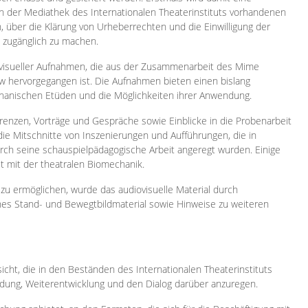
 in der Mediathek des Internationalen Theaterinstituts vorhandenen
, über die Klärung von Urheberrechten und die Einwilligung der
e zugänglich zu machen.
ovisueller Aufnahmen, die aus der Zusammenarbeit des Mime
 hervorgegangen ist. Die Aufnahmen bieten einen bislang
chanischen Etüden und die Möglichkeiten ihrer Anwendung.
enzen, Vorträge und Gespräche sowie Einblicke in die Probenarbeit
e Mitschnitte von Inszenierungen und Aufführungen, die in
h seine schauspielpädagogische Arbeit angeregt wurden. Einige
it mit der theatralen Biomechanik.
zu ermöglichen, wurde das audiovisuelle Material durch
sches Stand- und Bewegtbildmaterial sowie Hinweise zu weiteren
icht, die in den Beständen des Internationalen Theaterinstituts
ung, Weiterentwicklung und den Dialog darüber anzuregen.