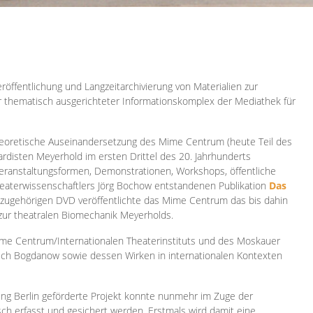
röffentlichung und Langzeitarchivierung von Materialien zur
er thematisch ausgerichteter Informationskomplex der Mediathek für
 theoretische Auseinandersetzung des Mime Centrum (heute Teil des
ardisten Meyerhold im ersten Drittel des 20. Jahrhunderts
 Veranstaltungsformen, Demonstrationen, Workshops, öffentliche
heaterwissenschaftlers Jörg Bochow entstandenen Publikation
Das
azugehörigen DVD veröffentlichte das Mime Centrum das bis dahin
 zur theatralen Biomechanik Meyerholds.
ime Centrum/Internationalen Theaterinstituts und des Moskauer
sch Bogdanow sowie dessen Wirken in internationalen Kontexten
ung Berlin geförderte Projekt konnte nunmehr im Zuge der
isch erfasst und gesichert werden. Erstmals wird damit eine