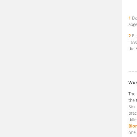
1
Da
abge
2
Ein
199
die 
-----
Wor
The 
the 
Sinc
prac
diff
Bio
one 