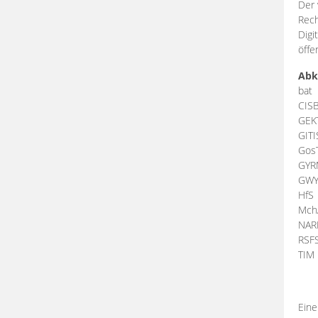
Der 
Rech
Digi
öffe
Abk
bat
CIS
GEK
GIT
Gos
GY
GW
HfS
Mch
NA
RSF
TI
Eine