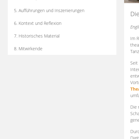
5. Aufführungen und Inszenierungen
Di
6. Kontext und Reflexion
Engl
7. Historisches Material
Im R
thea
8. Mitwirkende
Tanz
Seit
Inte
entw
Vort
The
umfa
Die 
Scha
gene
Durc
Digi