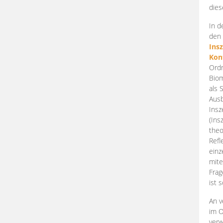
dies
In d
den 
Ins
Kon
Ordn
Biom
als 
Ausb
Insz
(Ins
theo
Refl
einz
mite
Frag
ist 
An v
im O
verw