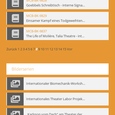
MCB-BK-9828
Goebbels Schreibtisch - interne Signatur: BM-prt-21-3
MCB-BK-9829
Einsamer Kampf eines Todgeweihten. Uraufführung von Farid Nagims Monodrama ,Goebbels' Tisch' im LOT-Theater - interne Signatur: BM-prt-21-4
MCB-BK-9837
The Life of Molière, Talia Theatre - interne Signatur: BM-prt-23-2
Zurück
1
2
3
4
5
6
7
8
9
10
11
12
13
14
15
Vor
Bilderserien
Internationaler Biomechanik-Workshop, Moskau 1993
Internationales Theater Labor Projekt: Play Don Juan
„Karlsson vom Dach“ am Theater der Satire, Moskau 1985