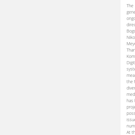
The 
gene
ongo
dire
Bogd
Niko
Meye
Than
Kom
Digi
syst
mean
the 
dive
medi
has 
proj
poss
issu
nume
At t