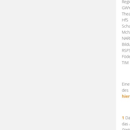
Regi
GW
Thea
HfS
Scha
Mch
NA
Bil
RSF
Föde
TI
Eine
des 
hier
1
Da
das
Digi