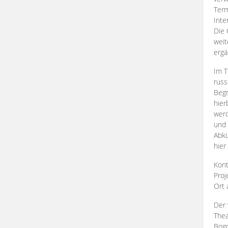
Term
Inte
Die 
weit
ergä
Im T
russ
Begr
hier
werd
und 
Abkü
hier
Kont
Proj
Ort
Der 
Thea
Bogd