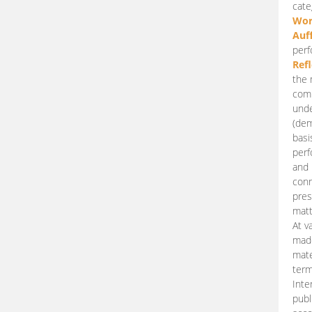
cate
Wor
Auf
perf
Ref
the 
comp
unde
(dem
basi
perf
and 
conn
pres
matt
At v
made
mate
term
Inte
publ