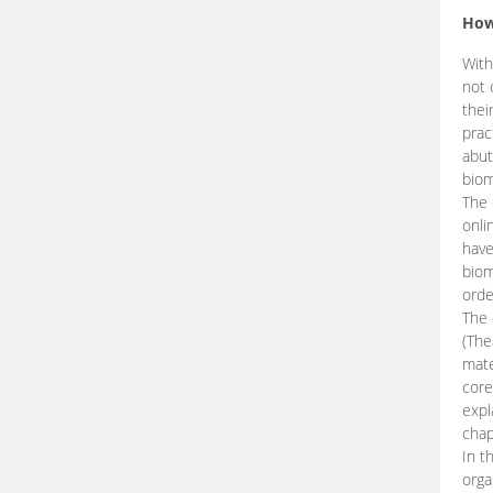
How
With
not 
thei
prac
abut
biom
The 
onli
have
biom
orde
The
(The
mate
core
expl
chap
In t
orga