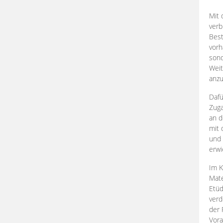
Mit 
verb
Best
vorh
son
Weit
anzu
Dafü
Zuga
an d
mit 
und 
erwi
Im K
Mate
Etü
verd
der 
Vora