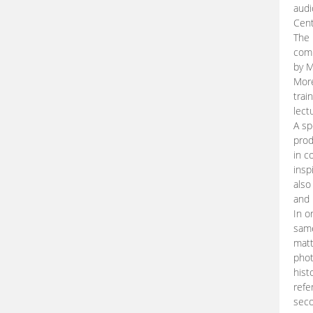
audi
Cent
The 
comp
by M
More
trai
lect
A sp
prod
in c
insp
also
and 
In o
same
matt
phot
hist
refe
seco