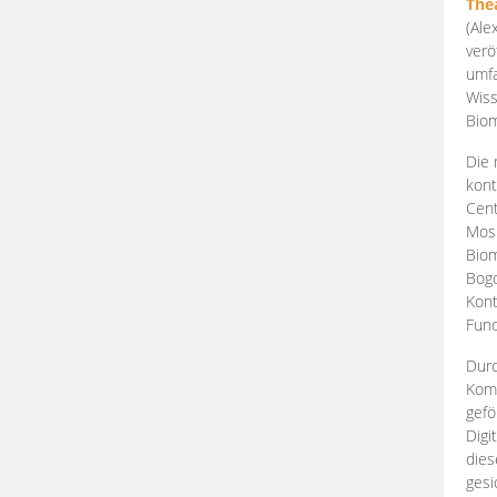
The
(Ale
verö
umfa
Wiss
Biom
Die 
kont
Cent
Mosk
Biom
Bogd
Kont
Fund
Durc
Komp
gefö
Digi
dies
gesi