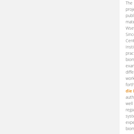
The 
proj
publ
mate
Wsew
Sinc
Cent
Inst
prac
biom
exam
diff
work
fort
die
auth
well
rega
syst
expe
biom