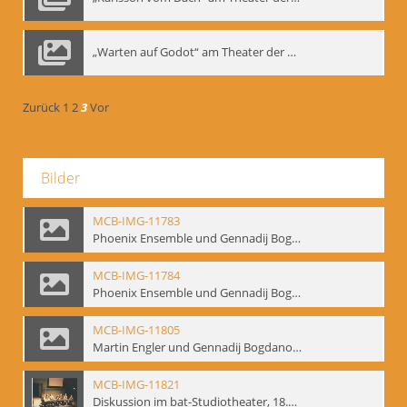
„Warten auf Godot“ am Theater der Saire, Moskau 1980er
Zurück
1
2
3
Vor
Bilder
MCB-IMG-11783
Phoenix Ensemble und Gennadij Bogdanow; BM-img-105-9
MCB-IMG-11784
Phoenix Ensemble und Gennadij Bogdanow; BM-img-105-10
MCB-IMG-11805
Martin Engler und Gennadij Bogdanow; BM-img-113
MCB-IMG-11821
Diskussion im bat-Studiotheater, 18.09.1995; BM-img-127-3