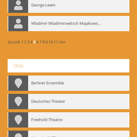
George Lewis
Wladimir Wladimirowitsch Majakowskij
Zurück
1
2
3
4
5
6
7
8
9
10
11
Vor
Orte
Berliner Ensemble
Deutsches Theater
Freehold Theatre