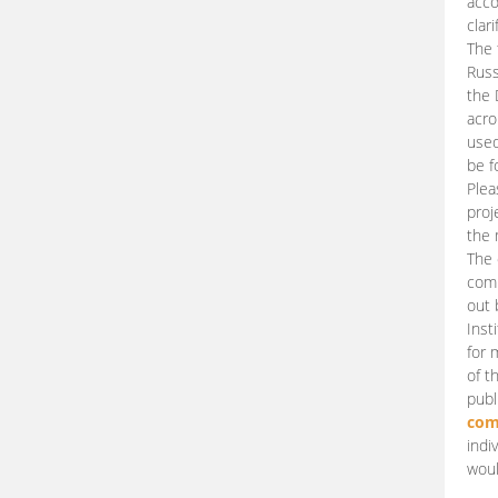
acco
clari
The 
Russ
the 
acro
used
be f
Plea
proj
the 
The 
comm
out 
Inst
for 
of t
publ
com
indi
woul