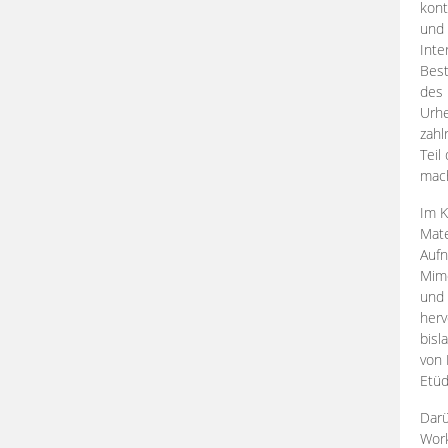
kont
und 
Inte
Best
des 
Urhe
zahl
Teil
mac
Im K
Mate
Aufn
Mime
und
herv
bisl
von 
Etüd
Darü
Work