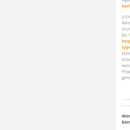
berl
2
Ein
Rahm
Grün
bis 
htt
typ
konn
Erst
werd
Proj
gere
-----
-----
Work
bio