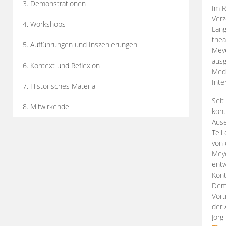
3. Demonstrationen
Im R
Verz
4. Workshops
Lang
thea
5. Aufführungen und Inszenierungen
Mey
ausg
6. Kontext und Reflexion
Medi
Inte
7. Historisches Material
Seit
8. Mitwirkende
kont
Aus
Teil
von 
Meye
entw
Kont
Demo
Vort
der 
Jörg