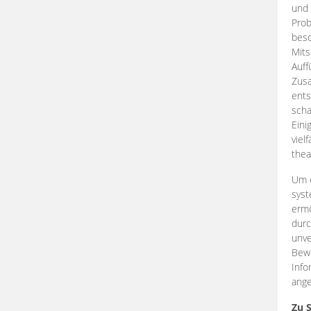
und 
Prob
beso
Mits
Auff
Zus
ents
scha
Eini
viel
thea
Um e
syst
ermö
durc
unve
Bewe
Info
ange
Zu 