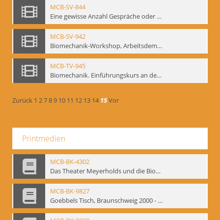
MCB-SV-844
Eine gewisse Anzahl Gespräche oder das völlig unbearbeitete Stundenbuch, Berlin 1995.
MCB-SV-942
Biomechanik-Workshop, Arbeitsdemonstration in der Staatsoper unter den Linden 2002
MCB-TV-945
Biomechanik. Einführungskurs an der HfS "Ernst Busch" 1995 (Vorarbeiten zu den Inszenierungen von T. Ostermeier u. Chr. v. Treskow). Teil 2
Zurück
1
2
7
8
9
10
11
12
13
14
15
Vor
Printmedien
MCB-BK-4302
Das Theater Meyerholds und die Biomechanik
MCB-BK-9827
Goebbels Tisch, Braunschweig 2000 - interne Signatur: BM-prt-21-2