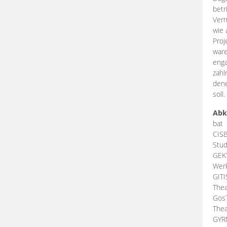
betr
Verm
wie 
Proj
ware
enga
zahl
dene
soll.
Abk
bat
CIS
Stud
GEK
Werk
GIT
Thea
Gos
Thea
GY