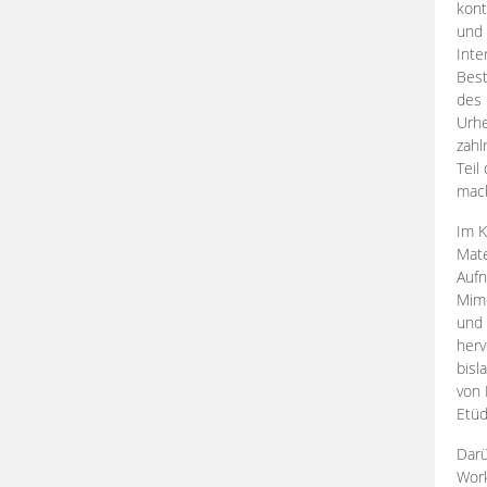
kont
und 
Inte
Best
des 
Urhe
zahl
Teil
mac
Im K
Mate
Aufn
Mime
und
herv
bisl
von 
Etüd
Darü
Work