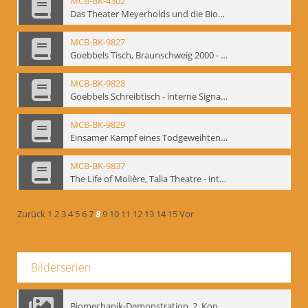
MCB-BK-4302
Das Theater Meyerholds und die Biomechanik
MCB-BK-9827
Goebbels Tisch, Braunschweig 2000 - interne Signatur: BM-prt-21-2
MCB-BK-9828
Goebbels Schreibtisch - interne Signatur: BM-prt-21-3
MCB-BK-9829
Einsamer Kampf eines Todgeweihten. Uraufführung von Farid Nagims Monodrama ,Goebbels' Tisch' im LOT-Theater - interne Signatur: BM-prt-21-4
MCB-BK-9837
The Life of Molière, Talia Theatre - interne Signatur: BM-prt-23-2
Zurück
1
2
3
4
5
6
7
8
9
10
11
12
13
14
15
Vor
Bilderserien
Biomechanik-Demonstration, 2. Kongress der EMF, Mai 1995