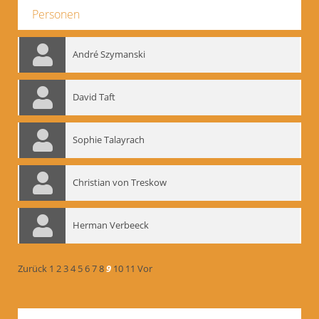
Personen
André Szymanski
David Taft
Sophie Talayrach
Christian von Treskow
Herman Verbeeck
Zurück
1
2
3
4
5
6
7
8
9
10
11
Vor