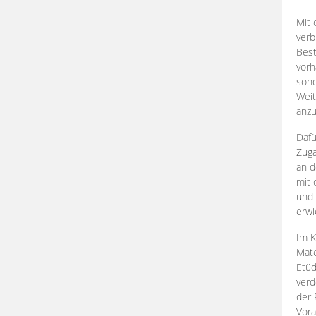
Mit 
verb
Best
vorh
son
Weit
anzu
Dafü
Zuga
an d
mit 
und 
erwi
Im K
Mate
Etü
verd
der 
Vora