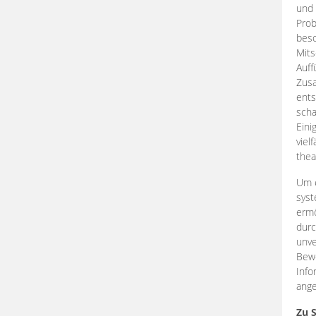
und 
Prob
beso
Mits
Auff
Zus
ents
scha
Eini
viel
thea
Um e
syst
ermö
durc
unve
Bewe
Info
ange
Zu 