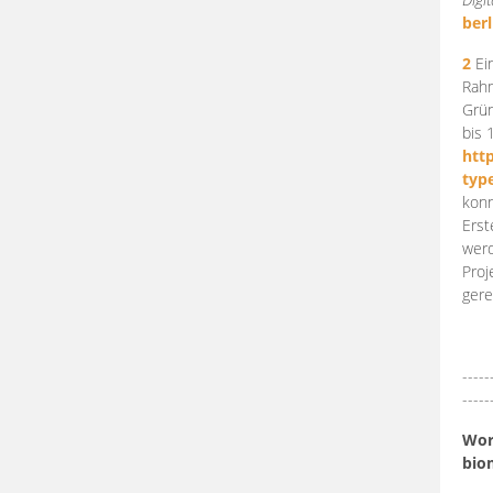
berl
2
Ein
Rahm
Grün
bis 
htt
typ
konn
Erst
werd
Proj
gere
-----
-----
Work
bio