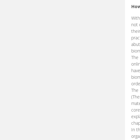
How
With
not 
thei
prac
abut
biom
The 
onli
have
biom
orde
The
(The
mate
core
expl
chap
In t
orga