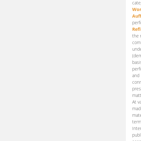
cate
Wor
Auf
perf
Ref
the 
comp
unde
(dem
basi
perf
and 
conn
pres
matt
At v
made
mate
term
Inte
publ