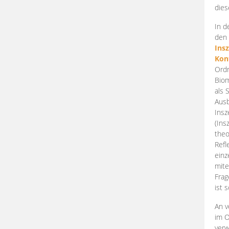
dies
In d
den 
Ins
Kon
Ordn
Biom
als 
Ausb
Insz
(Ins
theo
Refl
einz
mite
Frag
ist 
An v
im O
verw