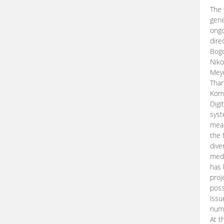
The 
gene
ongo
dire
Bogd
Niko
Meye
Than
Kom
Digi
syst
mean
the 
dive
medi
has 
proj
poss
issu
nume
At t