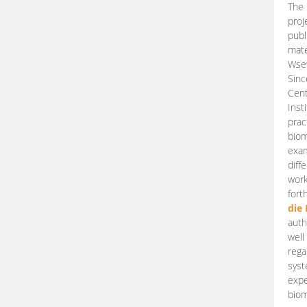
The 
proj
publ
mate
Wsew
Sinc
Cent
Inst
prac
biom
exam
diff
work
fort
die
auth
well
rega
syst
expe
biom