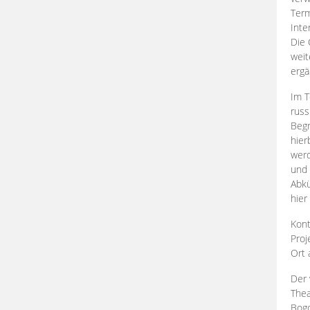
Term
Inte
Die 
weit
ergä
Im T
russ
Begr
hier
werd
und 
Abkü
hier
Kont
Proj
Ort
Der 
Thea
Bogd