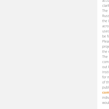
acco
clari
The 
Russ
the 
acro
used
be f
Plea
proj
the 
The 
comm
out 
Inst
for 
of t
publ
com
indi
woul