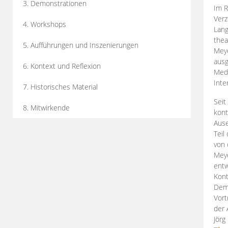
3. Demonstrationen
Im R
Verz
4. Workshops
Lang
thea
5. Aufführungen und Inszenierungen
Mey
ausg
6. Kontext und Reflexion
Medi
Inte
7. Historisches Material
Seit
8. Mitwirkende
kont
Aus
Teil
von 
Meye
entw
Kont
Demo
Vort
der 
Jörg