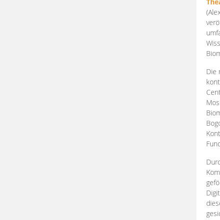
The
(Ale
verö
umfa
Wiss
Biom
Die 
kont
Cent
Mosk
Biom
Bogd
Kont
Fund
Durc
Komp
gefö
Digi
dies
gesi