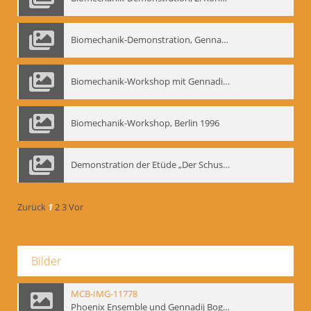
Biomechanik-Demonstration, Gennadij Bogdanow im Berliner Ensemble, 04.10.1991
Biomechanik-Workshop mit Gennadij Nikolajewitsch Bogdanow im Mime Centrum Berlin, 1991
Biomechanik-Workshop, Berlin 1996
Demonstration der Etüde „Der Schuss mit dem Bogen“ durch Gennadij Nikolajewitsch Bogdanow, Berlin 1991
Zurück
1
2
3
Vor
Bilder
MCB-IMG-11778
Phoenix Ensemble und Gennadij Bogdanow; BM-img-105-4