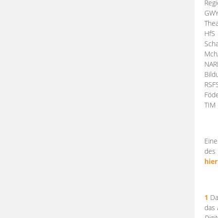
Regi
GW
Thea
HfS
Scha
Mch
NA
Bil
RSF
Föde
TI
Eine
des 
hier
1
Da
das
Digi