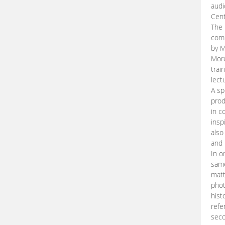
audi
Cent
The 
comp
by M
More
trai
lect
A sp
prod
in c
insp
also
and 
In o
same
matt
phot
hist
refe
seco