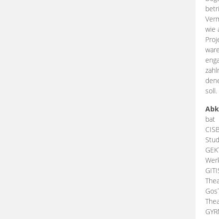
betr
Verm
wie 
Proj
ware
enga
zahl
dene
soll.
Abk
bat
CIS
Stud
GEK
Werk
GIT
Thea
Gos
Thea
GY