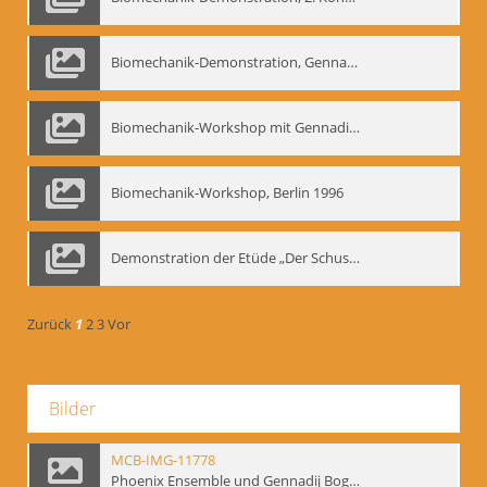
Biomechanik-Demonstration, Gennadij Bogdanow im Berliner Ensemble, 04.10.1991
Biomechanik-Workshop mit Gennadij Nikolajewitsch Bogdanow im Mime Centrum Berlin, 1991
Biomechanik-Workshop, Berlin 1996
Demonstration der Etüde „Der Schuss mit dem Bogen“ durch Gennadij Nikolajewitsch Bogdanow, Berlin 1991
Zurück
1
2
3
Vor
Bilder
MCB-IMG-11778
Phoenix Ensemble und Gennadij Bogdanow; BM-img-105-4