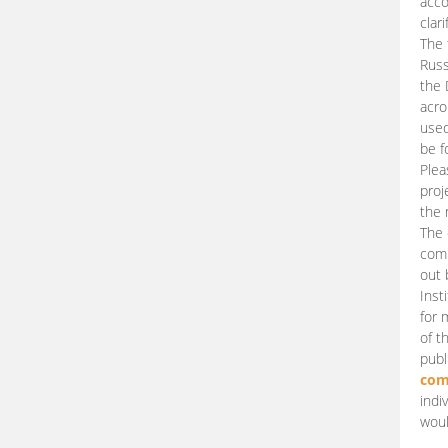
acco
clari
The 
Russ
the 
acro
used
be f
Plea
proj
the 
The 
comm
out 
Inst
for 
of t
publ
com
indi
woul