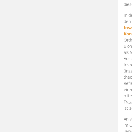
dies
In d
den 
Ins
Kon
Ordn
Biom
als 
Ausb
Insz
(Ins
theo
Refl
einz
mite
Frag
ist 
An v
im O
verw