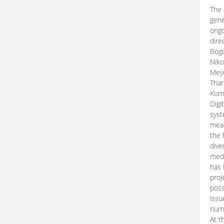
The 
gene
ongo
dire
Bogd
Niko
Meye
Than
Kom
Digi
syst
mean
the 
dive
medi
has 
proj
poss
issu
nume
At t