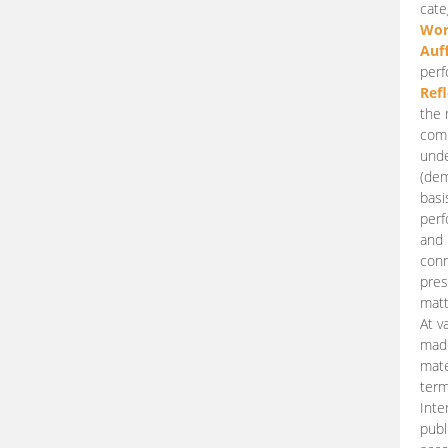
cate
Wor
Auf
perf
Ref
the 
comp
unde
(dem
basi
perf
and 
conn
pres
matt
At v
made
mate
term
Inte
publ