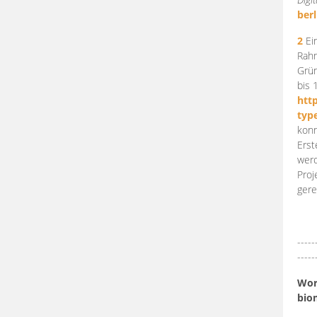
berl
2
Ein
Rahm
Grün
bis 
htt
typ
konn
Erst
werd
Proj
gere
-----
-----
Work
bio