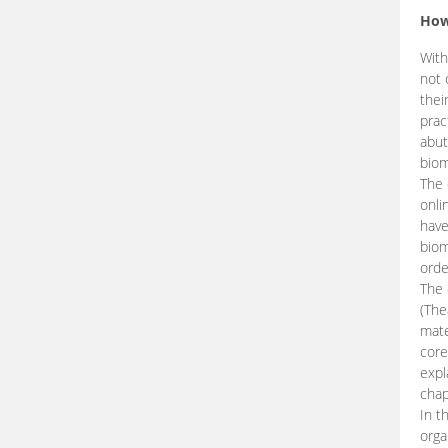
How
With
not 
thei
prac
abut
biom
The 
onli
have
biom
orde
The
(The
mate
core
expl
chap
In t
orga