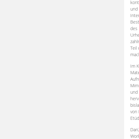
kont
und 
Inte
Best
des 
Urhe
zahl
Teil
mac
Im K
Mate
Aufn
Mime
und
herv
bisl
von 
Etüd
Darü
Work