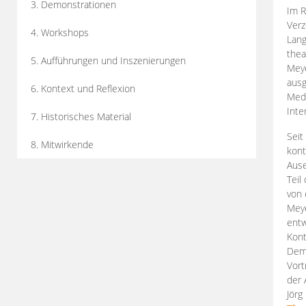
3. Demonstrationen
Im R
Verz
4. Workshops
Lang
thea
5. Aufführungen und Inszenierungen
Mey
ausg
6. Kontext und Reflexion
Medi
Inte
7. Historisches Material
Seit
8. Mitwirkende
kont
Aus
Teil
von 
Meye
entw
Kont
Demo
Vort
der 
Jörg