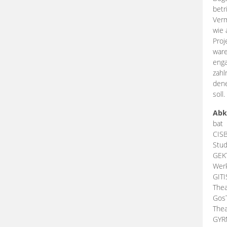
betr
Verm
wie 
Proj
ware
enga
zahl
dene
soll.
Abk
bat
CIS
Stud
GEK
Werk
GIT
Thea
Gos
Thea
GY