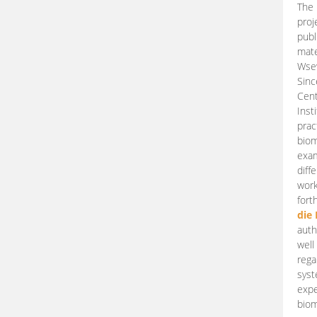
The 
proj
publ
mate
Wsew
Sinc
Cent
Inst
prac
biom
exam
diff
work
fort
die
auth
well
rega
syst
expe
biom