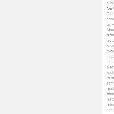
audi
Cent
The 
comp
by M
More
trai
lect
A sp
prod
in c
insp
also
and 
In o
same
matt
phot
hist
refe
seco