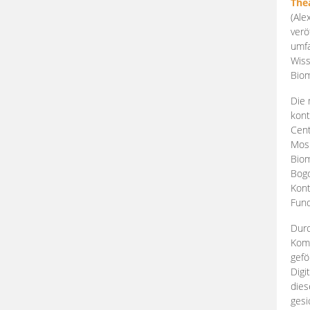
The
(Ale
verö
umfa
Wiss
Biom
Die 
kont
Cent
Mosk
Biom
Bogd
Kont
Fund
Durc
Komp
gefö
Digi
dies
gesi