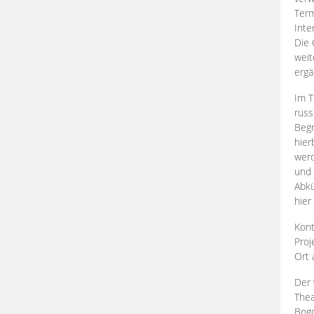
Term
Inte
Die 
weit
ergä
Im T
russ
Begr
hier
werd
und 
Abkü
hier
Kont
Proj
Ort
Der 
Thea
Bogd