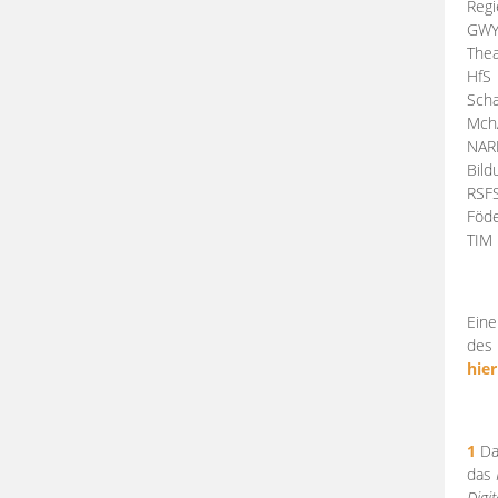
Regi
GW
Thea
HfS
Scha
Mch
NA
Bil
RSF
Föde
TI
Eine
des 
hier
1
Da
das
Digi