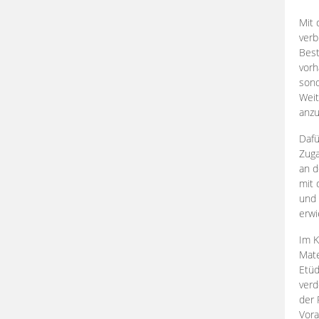
Mit 
verb
Best
vorh
son
Weit
anzu
Dafü
Zuga
an d
mit 
und 
erwi
Im K
Mate
Etü
verd
der 
Vora