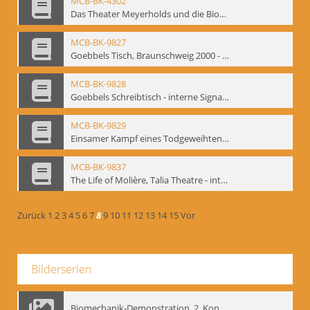
MCB-BK-4302
Das Theater Meyerholds und die Biomechanik
MCB-BK-9827
Goebbels Tisch, Braunschweig 2000 - interne Signatur: BM-prt-21-2
MCB-BK-9828
Goebbels Schreibtisch - interne Signatur: BM-prt-21-3
MCB-BK-9829
Einsamer Kampf eines Todgeweihten. Uraufführung von Farid Nagims Monodrama ,Goebbels' Tisch' im LOT-Theater - interne Signatur: BM-prt-21-4
MCB-BK-9837
The Life of Molière, Talia Theatre - interne Signatur: BM-prt-23-2
Zurück
1
2
3
4
5
6
7
8
9
10
11
12
13
14
15
Vor
Bilderserien
Biomechanik-Demonstration, 2. Kongress der EMF, Mai 1995