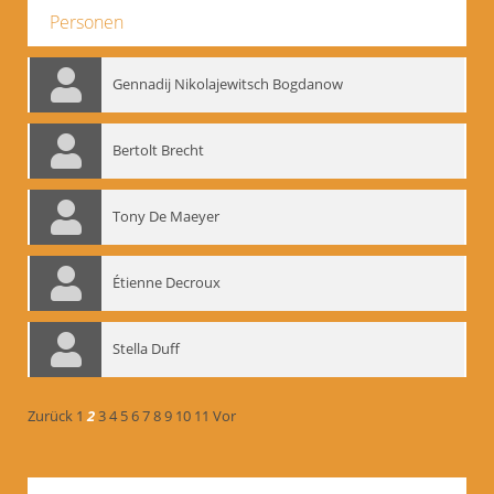
Personen
Gennadij Nikolajewitsch Bogdanow
Bertolt Brecht
Tony De Maeyer
Étienne Decroux
Stella Duff
Zurück
1
2
3
4
5
6
7
8
9
10
11
Vor