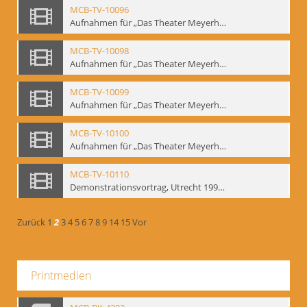
MCB-TV-10096
Aufnahmen für „Das Theater Meyerholds und die Biomechanik“ (6). Biomechanische Grundelemente und szenische Umsetzung, Ausschnitt 2 - Interne Signatur: BM-vid-6_A2
MCB-TV-10098
Aufnahmen für „Das Theater Meyerholds und die Biomechanik“ (7). Biomechanische Etüden – Detailstudien, Ausschnitt 1 - Interne Signatur: BM-vid-7_A1
MCB-TV-10099
Aufnahmen für „Das Theater Meyerholds und die Biomechanik“ (7). Biomechanische Etüden – Detailstudien, Ausschnitt 2 - Interne Signatur: BM-vid-7_A2
MCB-TV-10100
Aufnahmen für „Das Theater Meyerholds und die Biomechanik“ (7). Biomechanische Etüden – Detailstudien, Ausschnitt 3 - Interne Signatur: BM-vid-7_A3
MCB-TV-10110
Demonstrationsvortrag, Utrecht 1991 (1) - Interne Signatur: BM-vid-17
Zurück
1
2
3
4
5
6
7
8
9
14
15
Vor
Printmedien