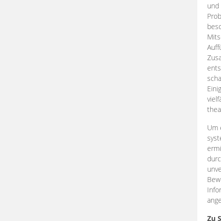
und 
Prob
beso
Mits
Auff
Zus
ents
scha
Eini
viel
thea
Um e
syst
ermö
durc
unve
Bewe
Info
ange
Zu 