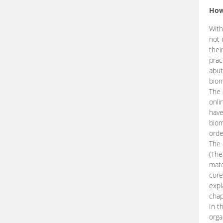
How
With
not 
thei
prac
abut
biom
The 
onli
have
biom
orde
The
(The
mate
core
expl
chap
In t
orga