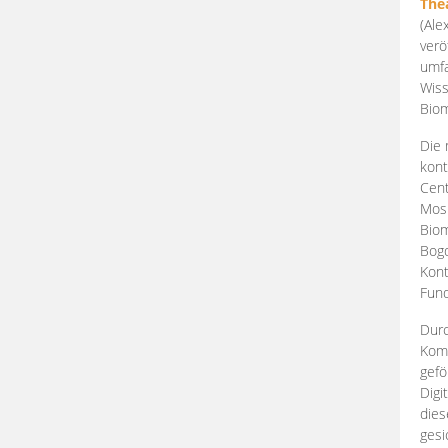
The
(Ale
verö
umfa
Wiss
Biom
Die 
kont
Cent
Mosk
Biom
Bogd
Kont
Fund
Durc
Komp
gefö
Digi
dies
gesi