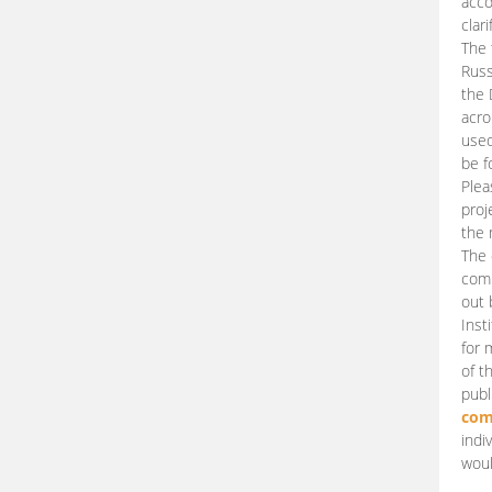
acco
clari
The 
Russ
the 
acro
used
be f
Plea
proj
the 
The 
comm
out 
Inst
for 
of t
publ
com
indi
woul