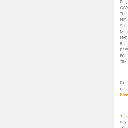
Regi
GW
Thea
HfS
Scha
Mch
NA
Bil
RSF
Föde
TI
Eine
des 
hier
1
Da
das
Digi