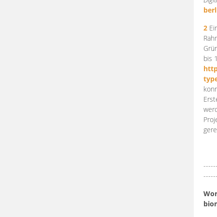
berl
2
Ein
Rahm
Grün
bis 
htt
typ
konn
Erst
werd
Proj
gere
-----
-----
Work
bio