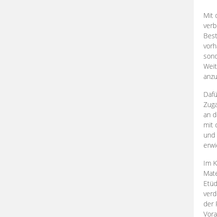
Mit 
verb
Best
vorh
son
Weit
anzu
Dafü
Zuga
an d
mit 
und 
erwi
Im K
Mate
Etü
verd
der 
Vora