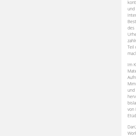
kont
und 
Inte
Best
des 
Urhe
zahl
Teil
mac
Im K
Mate
Aufn
Mime
und
herv
bisl
von 
Etüd
Darü
Work