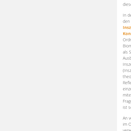
dies
In d
den 
Ins
Kon
Ordn
Biom
als 
Ausb
Insz
(Ins
theo
Refl
einz
mite
Frag
ist 
An v
im O
verw