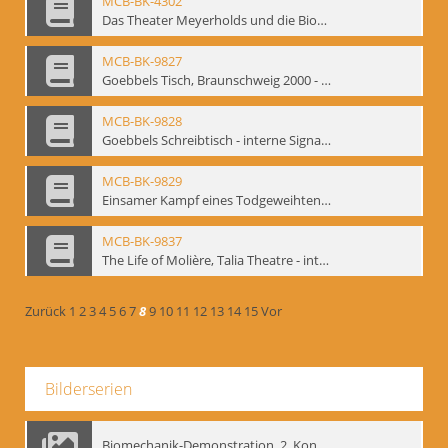
MCB-BK-4302
Das Theater Meyerholds und die Biomechanik
MCB-BK-9827
Goebbels Tisch, Braunschweig 2000 - interne Signatur: BM-prt-21-2
MCB-BK-9828
Goebbels Schreibtisch - interne Signatur: BM-prt-21-3
MCB-BK-9829
Einsamer Kampf eines Todgeweihten. Uraufführung von Farid Nagims Monodrama ,Goebbels' Tisch' im LOT-Theater - interne Signatur: BM-prt-21-4
MCB-BK-9837
The Life of Molière, Talia Theatre - interne Signatur: BM-prt-23-2
Zurück
1
2
3
4
5
6
7
8
9
10
11
12
13
14
15
Vor
Bilderserien
Biomechanik-Demonstration, 2. Kongress der EMF, Mai 1995