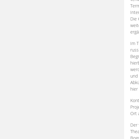
Term
Inte
Die 
weit
ergä
Im T
russ
Begr
hier
werd
und 
Abkü
hier
Kont
Proj
Ort
Der 
Thea
Bogd