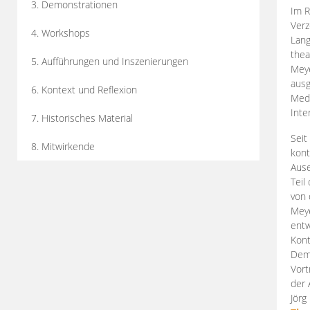
3. Demonstrationen
Im R
Verz
4. Workshops
Lang
thea
5. Aufführungen und Inszenierungen
Mey
ausg
6. Kontext und Reflexion
Medi
Inte
7. Historisches Material
Seit
8. Mitwirkende
kont
Aus
Teil
von 
Meye
entw
Kont
Demo
Vort
der 
Jörg