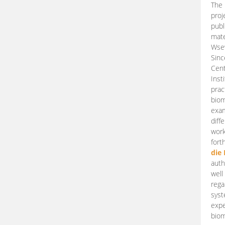
The 
proj
publ
mate
Wsew
Sinc
Cent
Inst
prac
biom
exam
diff
work
fort
die
auth
well
rega
syst
expe
biom