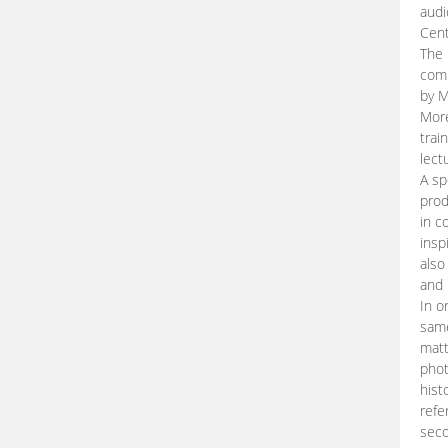
audi
Cent
The 
comp
by M
More
trai
lect
A sp
prod
in c
insp
also
and 
In o
same
matt
phot
hist
refe
seco