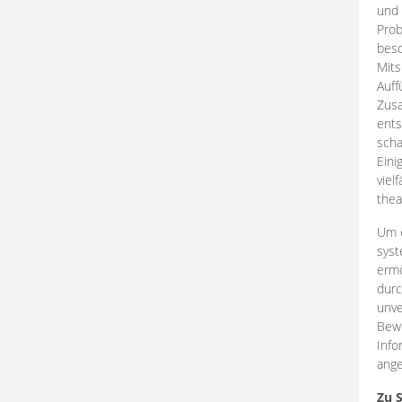
und 
Prob
beso
Mits
Auff
Zus
ents
scha
Eini
viel
thea
Um e
syst
ermö
durc
unve
Bewe
Info
ange
Zu 