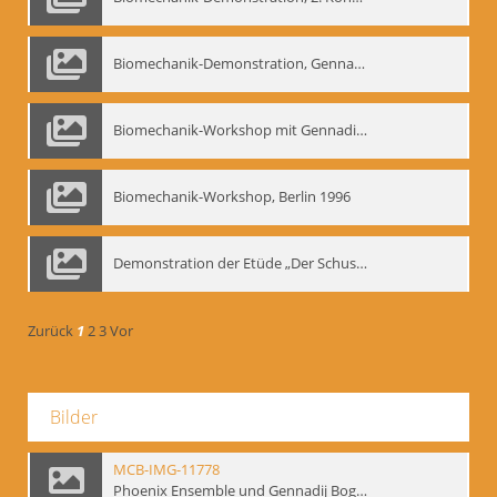
Biomechanik-Demonstration, Gennadij Bogdanow im Berliner Ensemble, 04.10.1991
Biomechanik-Workshop mit Gennadij Nikolajewitsch Bogdanow im Mime Centrum Berlin, 1991
Biomechanik-Workshop, Berlin 1996
Demonstration der Etüde „Der Schuss mit dem Bogen“ durch Gennadij Nikolajewitsch Bogdanow, Berlin 1991
Zurück
1
2
3
Vor
Bilder
MCB-IMG-11778
Phoenix Ensemble und Gennadij Bogdanow; BM-img-105-4