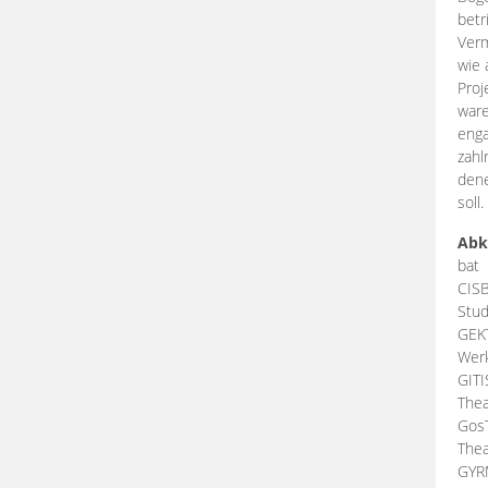
betr
Verm
wie 
Proj
ware
enga
zahl
dene
soll.
Abk
bat
CIS
Stud
GEK
Werk
GIT
Thea
Gos
Thea
GY