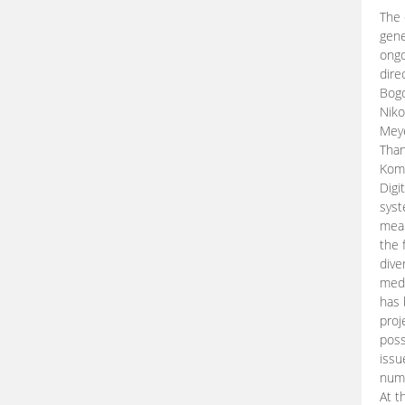
The 
gene
ongo
dire
Bogd
Niko
Meye
Than
Kom
Digi
syst
mean
the 
dive
medi
has 
proj
poss
issu
nume
At t