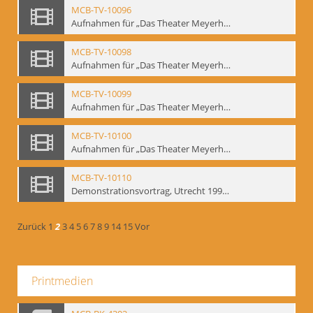
MCB-TV-10096
Aufnahmen für „Das Theater Meyerholds und die Biomechanik“ (6). Biomechanische Grundelemente und szenische Umsetzung, Ausschnitt 2 - Interne Signatur: BM-vid-6_A2
MCB-TV-10098
Aufnahmen für „Das Theater Meyerholds und die Biomechanik“ (7). Biomechanische Etüden – Detailstudien, Ausschnitt 1 - Interne Signatur: BM-vid-7_A1
MCB-TV-10099
Aufnahmen für „Das Theater Meyerholds und die Biomechanik“ (7). Biomechanische Etüden – Detailstudien, Ausschnitt 2 - Interne Signatur: BM-vid-7_A2
MCB-TV-10100
Aufnahmen für „Das Theater Meyerholds und die Biomechanik“ (7). Biomechanische Etüden – Detailstudien, Ausschnitt 3 - Interne Signatur: BM-vid-7_A3
MCB-TV-10110
Demonstrationsvortrag, Utrecht 1991 (1) - Interne Signatur: BM-vid-17
Zurück
1
2
3
4
5
6
7
8
9
14
15
Vor
Printmedien