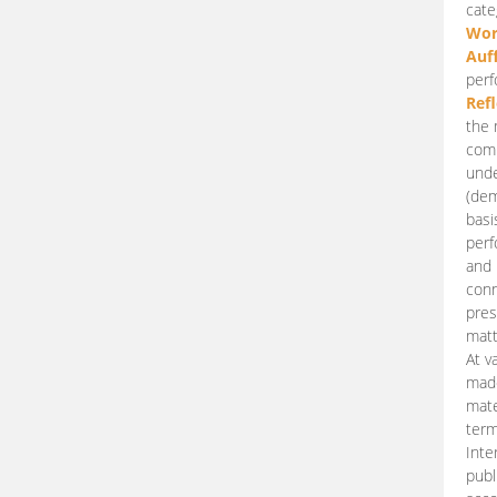
cate
Wor
Auf
perf
Ref
the 
comp
unde
(dem
basi
perf
and 
conn
pres
matt
At v
made
mate
term
Inte
publ