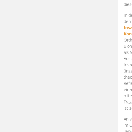
dies
In d
den 
Ins
Kon
Ordn
Biom
als 
Ausb
Insz
(Ins
theo
Refl
einz
mite
Frag
ist 
An v
im O
verw