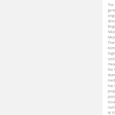
The 
gene
ongo
dire
Bogd
Niko
Meye
Than
Kom
Digi
syst
mean
the 
dive
medi
has 
proj
poss
issu
nume
At t