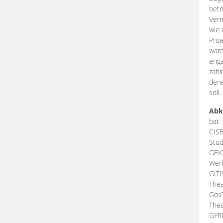
betr
Verm
wie 
Proj
ware
enga
zahl
dene
soll.
Abk
bat
CIS
Stud
GEK
Werk
GIT
Thea
Gos
Thea
GY