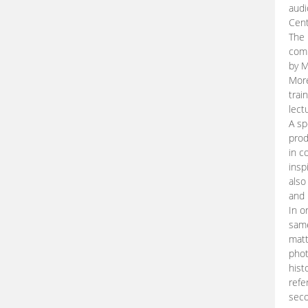
audi
Cent
The 
comp
by M
More
trai
lect
A sp
prod
in c
insp
also
and 
In o
same
matt
phot
hist
refe
seco