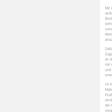
Mit 
verb
Best
vorh
son
Weit
anzu
Dafü
Zuga
an d
mit 
und 
erwi
Im K
Mate
Etü
verd
der 
Vora