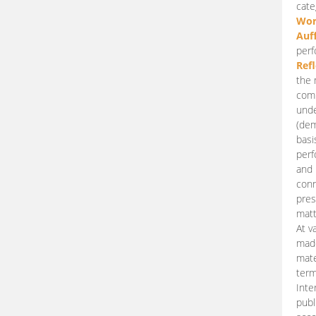
cate
Wor
Auf
perf
Ref
the 
comp
unde
(dem
basi
perf
and 
conn
pres
matt
At v
made
mate
term
Inte
publ