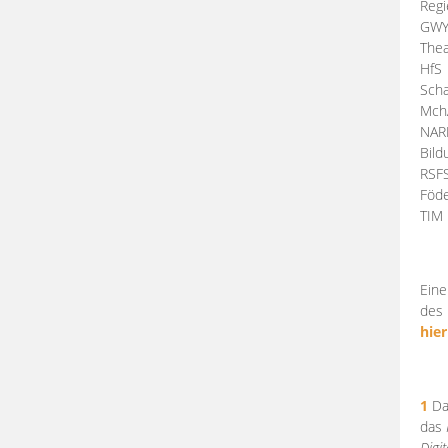
Regi
GW
Thea
HfS
Scha
Mch
NA
Bil
RSF
Föde
TI
Eine
des 
hier
1
Da
das
Digi