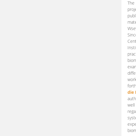
The 
proj
publ
mate
Wsew
Sinc
Cent
Inst
prac
biom
exam
diff
work
fort
die
auth
well
rega
syst
expe
biom