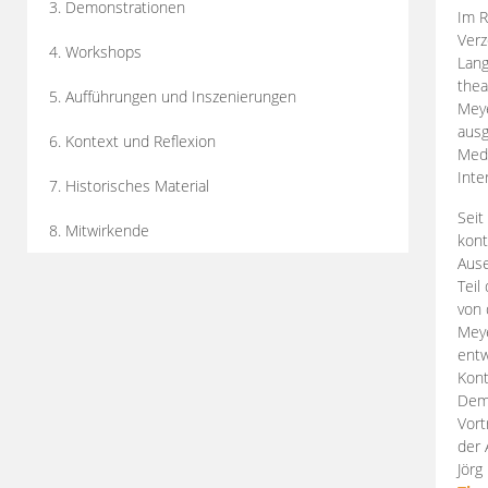
3. Demonstrationen
Im R
Verz
4. Workshops
Lang
thea
5. Aufführungen und Inszenierungen
Mey
ausg
6. Kontext und Reflexion
Medi
Inte
7. Historisches Material
Seit
8. Mitwirkende
kont
Aus
Teil
von 
Meye
entw
Kont
Demo
Vort
der 
Jörg