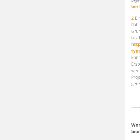
berl
2
Ein
Rahm
Grün
bis 
htt
typ
konn
Erst
werd
Proj
gere
-----
-----
Work
bio