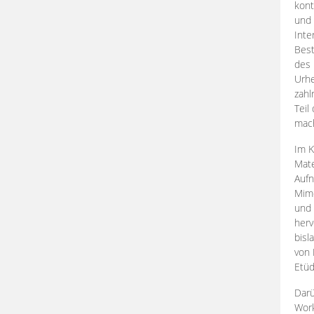
kont
und 
Inte
Best
des 
Urhe
zahl
Teil
mac
Im K
Mate
Aufn
Mime
und
herv
bisl
von 
Etüd
Darü
Work