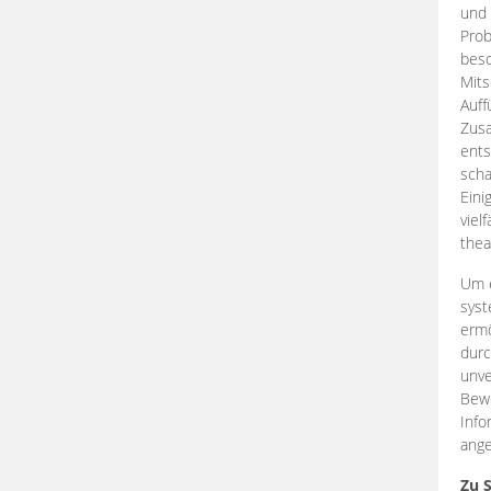
und 
Prob
beso
Mits
Auff
Zus
ents
scha
Eini
viel
thea
Um e
syst
ermö
durc
unve
Bewe
Info
ange
Zu 