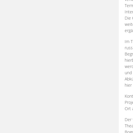
Term
Inte
Die 
weit
ergä
Im T
russ
Begr
hier
werd
und 
Abkü
hier
Kont
Proj
Ort
Der 
Thea
Bogd