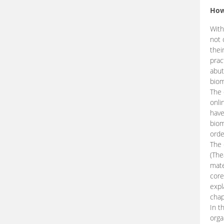
How
With
not 
thei
prac
abut
biom
The 
onli
have
biom
orde
The
(The
mate
core
expl
chap
In t
orga