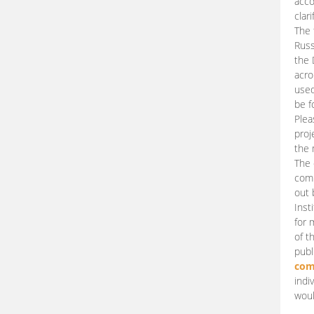
acco
clari
The 
Russ
the 
acro
used
be f
Plea
proj
the 
The 
comm
out 
Inst
for 
of t
publ
com
indi
woul