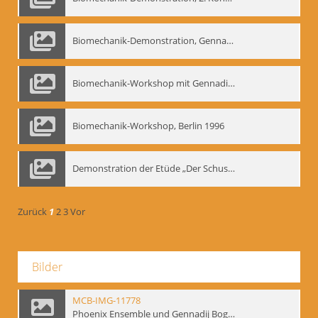
Biomechanik-Demonstration, Gennadij Bogdanow im Berliner Ensemble, 04.10.1991
Biomechanik-Workshop mit Gennadij Nikolajewitsch Bogdanow im Mime Centrum Berlin, 1991
Biomechanik-Workshop, Berlin 1996
Demonstration der Etüde „Der Schuss mit dem Bogen“ durch Gennadij Nikolajewitsch Bogdanow, Berlin 1991
Zurück
1
2
3
Vor
Bilder
MCB-IMG-11778
Phoenix Ensemble und Gennadij Bogdanow; BM-img-105-4