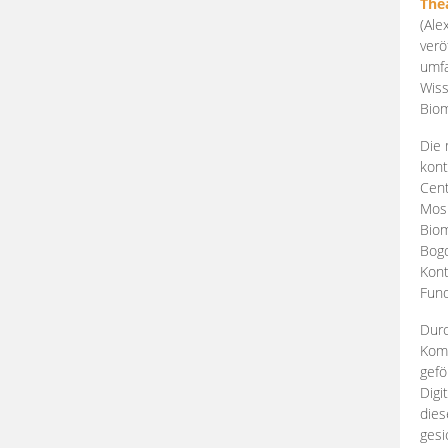
The
(Ale
verö
umfa
Wiss
Biom
Die 
kont
Cent
Mosk
Biom
Bogd
Kont
Fund
Durc
Komp
gefö
Digi
dies
gesi