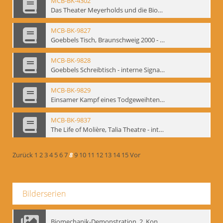
MCB-BK-4302
Das Theater Meyerholds und die Biomechanik
MCB-BK-9827
Goebbels Tisch, Braunschweig 2000 - interne Signatur: BM-prt-21-2
MCB-BK-9828
Goebbels Schreibtisch - interne Signatur: BM-prt-21-3
MCB-BK-9829
Einsamer Kampf eines Todgeweihten. Uraufführung von Farid Nagims Monodrama ,Goebbels' Tisch' im LOT-Theater - interne Signatur: BM-prt-21-4
MCB-BK-9837
The Life of Molière, Talia Theatre - interne Signatur: BM-prt-23-2
Zurück
1
2
3
4
5
6
7
8
9
10
11
12
13
14
15
Vor
Bilderserien
Biomechanik-Demonstration, 2. Kongress der EMF, Mai 1995