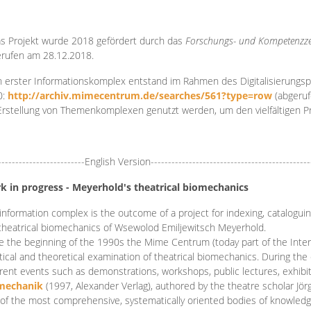
s Projekt wurde 2018 gefördert durch das
Forschungs- und Kompetenzze
rufen am 28.12.2018.
 erster Informationskomplex entstand im Rahmen des Digitalisierungsp
0:
http://archiv.mimecentrum.de/searches/561?type=row
(abgeruf
Erstellung von Themenkomplexen genutzt werden, um den vielfältigen 
-------------------------English Version----------------------------------------------
k in progress - Meyerhold's theatrical biomechanics
information complex is the outcome of a project for indexing, cataloguing,
theatrical biomechanics of Wsewolod Emiljewitsch Meyerhold.
e the beginning of the 1990s the Mime Centrum (today part of the Intern
tical and theoretical examination of theatrical biomechanics. During t
erent events such as demonstrations, workshops, public lectures, exhibi
mechanik
(1997, Alexander Verlag), authored by the theatre scholar Jö
of the most comprehensive, systematically oriented bodies of knowledg