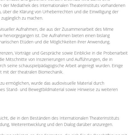
 in der Mediathek des Internationalen Theaterinstituts vorhandenen
, über die Klärung von Urheberrechten und die Einwilligung der
e zugänglich zu machen.
ovisueller Aufnahmen, die aus der Zusammenarbeit des Mime
 hervorgegangen ist. Die Aufnahmen bieten einen bislang
chanischen Etüden und die Möglichkeiten ihrer Anwendung.
enzen, Vorträge und Gespräche sowie Einblicke in die Probenarbeit
e Mitschnitte von Inszenierungen und Aufführungen, die in
h seine schauspielpädagogische Arbeit angeregt wurden. Einige
it mit der theatralen Biomechanik.
zu ermöglichen, wurde das audiovisuelle Material durch
sches Stand- und Bewegtbildmaterial sowie Hinweise zu weiteren
icht, die in den Beständen des Internationalen Theaterinstituts
ung, Weiterentwicklung und den Dialog darüber anzuregen.