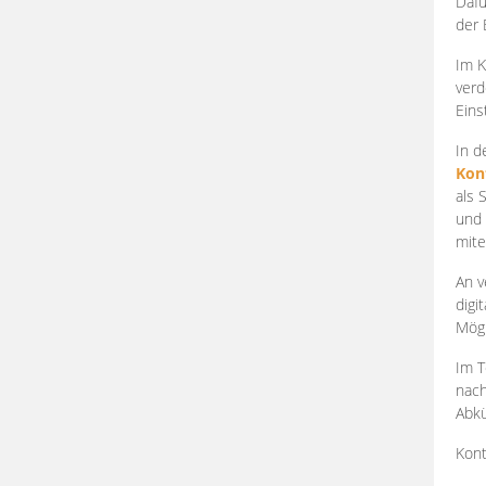
Dafü
der 
Im K
verd
Eins
In d
Kon
als 
und 
mite
An v
digi
Mögl
Im T
nach
Abkü
Kont