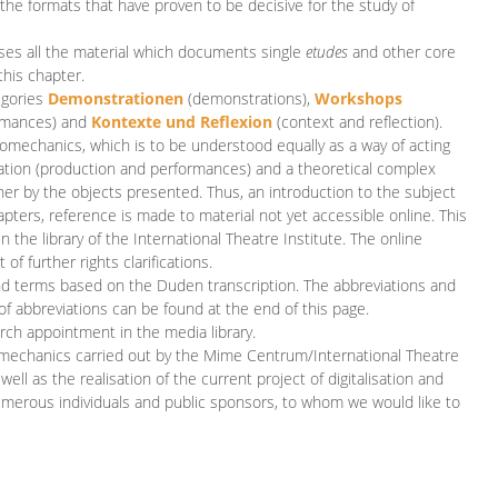
 the formats that have proven to be decisive for the study of
es all the material which documents single
etudes
and other core
this chapter.
egories
D
emonstrationen
(demonstrations),
Workshops
rmances)
and
Kontexte und Reflexion
(context and reflection).
iomechanics, which is to be understood equally as a way of acting
eation (production and performances) and a theoretical complex
her by the objects presented. Thus, an introduction to the subject
apters, reference is made to material not yet accessible online. This
n the library of the International Theatre Institute. The online
 further rights clarifications.
and terms based on the Duden transcription. The abbreviations and
of abbreviations can be found at the end of this page.
rch appointment in the media library.
omechanics carried out by the Mime Centrum/International Theatre
ll as the realisation of the current project of digitalisation and
merous individuals and public sponsors, to whom we would like to