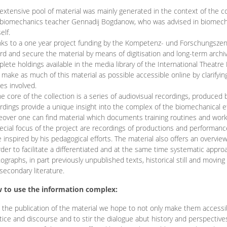
extensive pool of material was mainly generated in the context of the 
biomechanics teacher Gennadij Bogdanow, who was advised in biomechan
elf.
ks to a one year project funding by the Kompetenz- und Forschungszentru
rd and secure the material by means of digitisation and long-term archivi
lete holdings available in the media library of the International Theatre
o make as much of this material as possible accessible online by clarify
ies involved.
he core of the collection is a series of audiovisual recordings, produ
rdings provide a unique insight into the complex of the biomechanical 
over one can find material which documents training routines and works
ecial focus of the project are recordings of productions and performan
 inspired by his pedagogical efforts. The material also offers an overvie
rder to facilitate a differentiated and at the same time systematic appro
ographs, in part previously unpublished texts, historical still and movin
secondary literature.
 to use the information complex:
 the publication of the material we hope to not only make them access
tice and discourse and to stir the dialogue abut history and perspective