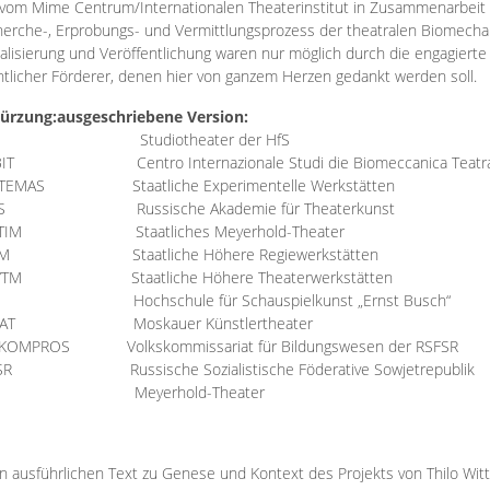
vom Mime Centrum/Internationalen Theaterinstitut in Zusammenarbeit 
erche-, Erprobungs- und Vermittlungsprozess der theatralen Biomechan
talisierung und Veröffentlichung waren nur möglich durch die engagiert
ntlicher Förderer, denen hier von ganzem Herzen gedankt werden soll.
ürzung:
ausgeschriebene Version:
Studiotheater der HfS
BIT
Centro Internazionale Studi die Biomeccanica Teatr
TEMAS
Staatliche Experimentelle Werkstätten
IS
Russische Akademie für Theaterkunst
TIM
Staatliches Meyerhold-Theater
RM
Staatliche Höhere Regiewerkstätten
YTM
Staatliche Höhere Theaterwerkstätten
Hochschule für Schauspielkunst „Ernst Busch“
AT
Moskauer Künstlertheater
RKOMPROS
Volkskommissariat für Bildungswesen der RSFSR
SR
Russische Sozialistische Föderative Sowjetrepublik
M Meyerhold-Theater
n ausführlichen Text zu Genese und Kontext des Projekts von Thilo Wit