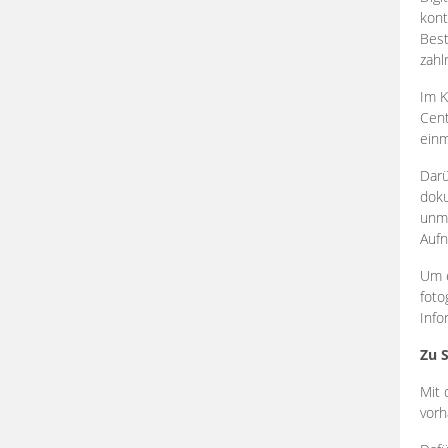
kont
Best
zahl
Im K
Cent
einm
Darü
doku
unmi
Aufn
Um e
foto
Info
Zu 
Mit 
vorh