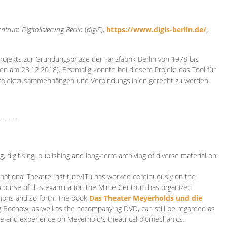
ntrum Digitalisierung
Berlin
(
digiS
),
https://www.digis-berlin.de/
,
rojekts zur Gründungsphase der Tanzfabrik Berlin von 1978 bis
en am 28.12.2018). Erstmalig konnte bei diesem Projekt das Tool für
Projektzusammenhängen und Verbindungslinien gerecht zu werden.
-------
 digitising, publishing and long-term archiving of diverse material on
ational Theatre Institute/ITI) has worked continuously on the
he course of this examination the Mime Centrum has organized
tions and so forth. The book
Das Theater Meyerholds und die
rg Bochow, as well as the accompanying DVD, can still be regarded as
e and experience on Meyerhold's theatrical biomechanics.