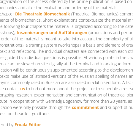
organization of the access offered by the online publication is based on
echanics and after the evaluation and ordering of the material:
 chapter
Die Theatrale Biomechanik
(Theatrical Biomechanics)
compris
ents of biomechanics. Short explanations contextualize the material in 
he following four chapters the material is organized according to the cat
kshops)
,
Inszenierungen und Aufführungen
(productions and perfo
order of the material is meant to take into account the complexity of b
onstrations), a training system (workshops), a basis and element of cr
text and reflection). The individual chapters are connected with each ot
er guided by individual questions is possible. At various points in the ch
rial can be viewed on site digitally at the terminal and in analogue form i
ication will be continuously supplemented according to the development of
texts make use of latinised versions of the Russian spelling of names 
nyms commonly used in Russian are also used in a latinised form. A list 
se contact
us
to find out more about the project or to schedule a resea
ongoing research, experimentation and communication of theatrical bi
itute in cooperation with Gennadij Bogdanow for more than 20 years, as we
ication were only possible through the
commitment
and support of nu
ess our heartfelt gratitude.
ered by
Froala Editor