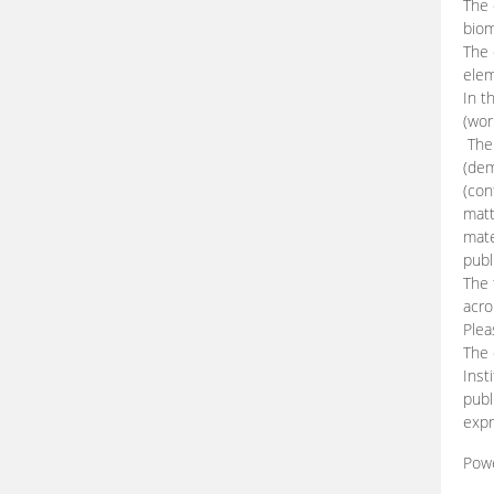
The 
biom
The
elem
In t
(wor
The 
(dem
(con
matt
mate
publ
The 
acro
Plea
The 
Inst
publ
expr
Pow