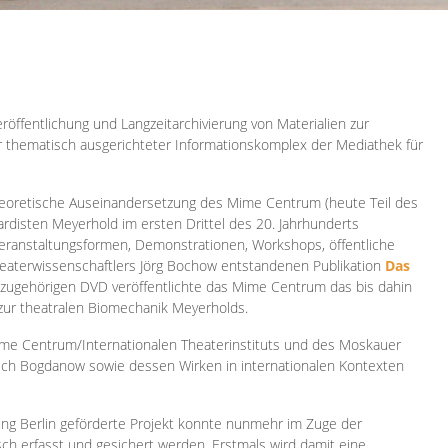
röffentlichung und Langzeitarchivierung von Materialien zur
er thematisch ausgerichteter Informationskomplex der Mediathek für
 theoretische Auseinandersetzung des Mime Centrum (heute Teil des
ardisten Meyerhold im ersten Drittel des 20. Jahrhunderts
 Veranstaltungsformen, Demonstrationen, Workshops, öffentliche
heaterwissenschaftlers Jörg Bochow entstandenen Publikation
Das
azugehörigen DVD veröffentlichte das Mime Centrum das bis dahin
 zur theatralen Biomechanik Meyerholds.
ime Centrum/Internationalen Theaterinstituts und des Moskauer
sch Bogdanow sowie dessen Wirken in internationalen Kontexten
ung Berlin geförderte Projekt konnte nunmehr im Zuge der
isch erfasst und gesichert werden. Erstmals wird damit eine