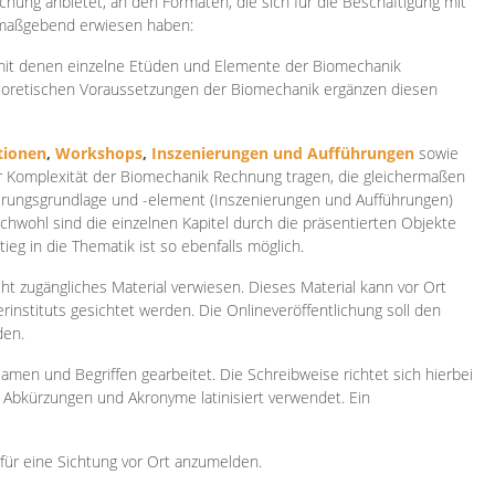
ichung anbietet, an den Formaten, die sich für die Beschäftigung mit
 maßgebend erwiesen haben:
 mit denen einzelne Etüden und Elemente der Biomechanik
heoretischen Voraussetzungen der Biomechanik ergänzen diesen
ionen
,
Workshops
,
Inszenierungen und Aufführungen
sowie
er Komplexität der Biomechanik Rechnung tragen, die gleichermaßen
ierungsgrundlage und -element (Inszenierungen und Aufführungen)
ichwohl sind die einzelnen Kapitel durch die präsentierten Objekte
ieg in die Thematik ist so ebenfalls möglich.
ht zugängliches Material verwiesen. Dieses Material kann vor Ort
rinstituts gesichtet werden. Die Onlineveröffentlichung soll den
den.
amen und Begriffen gearbeitet. Die Schreibweise richtet sich hierbei
 Abkürzungen und Akronyme latinisiert verwendet. Ein
 für eine Sichtung vor Ort anzumelden.