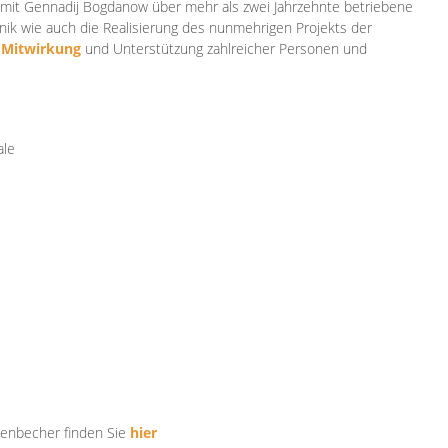
mit Gennadij Bogdanow über mehr als zwei Jahrzehnte betriebene
ik wie auch die Realisierung des nunmehrigen Projekts der
e
Mitwirkung
und Unterstützung zahlr
eicher Personen und
ale
tenbecher finden Sie
hier