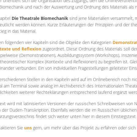
r orientiert sich die Organisation des Zugangs, den die Onlineveröffentl
Biomechanik und nach der Auswertung und Ordnung des Materials als
apite
l
Die Theatrale Biomechanik
sind jene Materialien versammelt,
eutlicht werden können. Kurze Erläuterungen der Prinzipien und der t
tieg in das Material.
en folgenden vier Kapiteln sind die Objekte den Kategorien
Demonstrat
texte und Reflexion
zugeordnet. Diese Ordnung des Materials soll d
Spielweise (Demonstrationen), Ausbildungssystem (Workshops), Inszen
theoretischer Komplex (Kontexte und Reflexionen) zu begreifen ist. Gle
inander verbunden. Ein von individuellen Fragestellungen geleiteter Einst
erschiedenen Stellen in den Kapiteln wird auf im Onlinebereich noch nic
tal am Terminal sowie analog im Archivbereich des Internationalen Theate
ichkeiten weiterer Rechteklärungen entsprechend laufend ergänzt wer
ext wird mit latinisierten Versionen der russischen Schreibweisen von N
 der Duden-Transkription. Ebenfalls werden die im Russischen üblichen
rzungsverzeichnis findet sich weiter unten hier in diesem Einstiegstext
aktieren Sie
uns
gern, um mehr über das Projekt zu erfahren oder sich