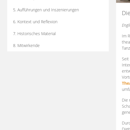
5. Aufführungen und Inszenierungen
Di
6. Kontext und Reflexion
Engl
7. Historisches Material
Im R
thea
8. Mitwirkende
Tanz
Seit
Inte
entw
Vort
The
umfa
Die 
Scha
gene
Durc
Digi