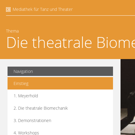
Mediathek für Tanz und Theater
Thema
Die theatrale Biom
Navigation
Einstieg
1. Meyerhold
2. Die theatrale Biomechanik
3. Demonstrationen
4. Workshops