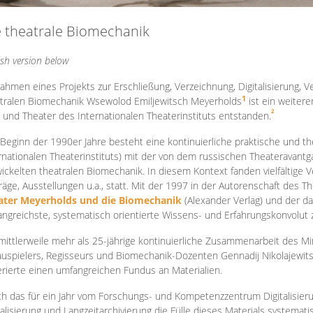
e theatrale Biomechanik
ish version below
ahmen eines Projekts zur Erschließung, Verzeichnung, Digitalisierung, Ve
1
tralen Biomechanik Wsewolod Emiljewitsch Meyerholds
ist ein weiter
2
 und Theater des Internationalen Theaterinstituts entstanden.
 Beginn der 1990er Jahre besteht eine kontinuierliche praktische und
rnationalen Theaterinstituts) mit der von dem russischen Theateravantg
ickelten theatralen Biomechanik. In diesem Kontext fanden vielfältige
räge, Ausstellungen u.a., statt. Mit d
er 1997 in der Autorenschaft des T
ater Meyerholds und die Biomechanik
(Alexander Verlag) und der d
ngreichste, systematisch orientierte Wissens- und Erfahrungskonvolut
mittlerweile mehr als 25-jährige kontinuierliche Zusammenarb
eit des M
uspielers, Regisseurs und Biomechanik-Dozenten Gennadij Nikolajewit
rierte einen umfangreichen Fundus an Materialien.
h das für ein Jahr vom Forschungs- und Kompetenzzentrum Digitalisier
talisierung und Langzeitarchivierung die Fülle dieses Materials systemat