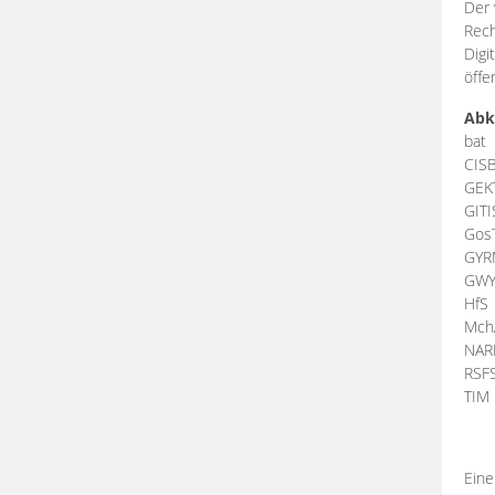
Der 
Rech
Digi
öffe
Abk
bat
CIS
GEK
GIT
Gos
GY
GW
HfS
Mch
NA
RSF
TI
Eine