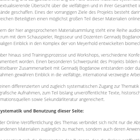
extualisierende Übersicht über die vielfältigen und in ihrer Gesamtheit
ände geschaffen. Eines der vorrangigen Ziele des Projekts besteht darin
reichen Beteiligten einen möglichst großen Teil dieser Materialien onlin
ern der hier angesprochenen Materialsammlung steht eine Reihe audi
rum mit dem Schauspieler, Regisseur und Dozenten Gennadij Bogdanow
aligen Einblick in den Komplex der von Meyerhold entwickelten biome
ber hinaus sind Trainingsprozesse und Workshops, verschiedene Konfer
mentiert worden. Einen besonderen Schwerpunkt des Projekts bilden di
ttelbarer Zusammenarbeit mit Gennadij Bogdanow entstanden oder durc
ahmen gewähren Einblick in die vielfältige, international verzweigte Arbe
inen differenzierten und zugleich systematischen Zugang zur Thematik 
grafische Aufnahmen, zum Teil bislang unveröffentlichte Texte, histori
rmationsquellen sowie Sekundärliteratur angereichert.
Systematik und Benutzung dieser Seite:
der Online-Veröffentlichung des Themas verbindet sich nicht nur die Abs
andenen Materialien zugänglich zu machen, sondern auch deren Anwend