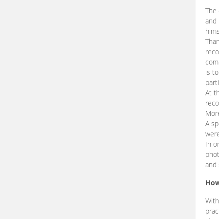
The 
and 
hims
Than
reco
comp
is t
part
At t
reco
More
A sp
were
In o
phot
and 
How
With
prac