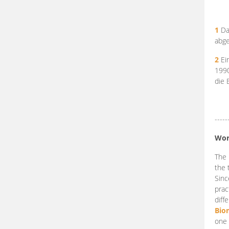
1
Da
abge
2
Ein
199
die 
-----
Wor
The 
the 
Sinc
prac
diff
Bio
one 