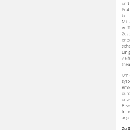
und 
Prob
beso
Mits
Auff
Zus
ents
scha
Eini
viel
thea
Um e
syst
ermö
durc
unve
Bewe
Info
ange
Zu 