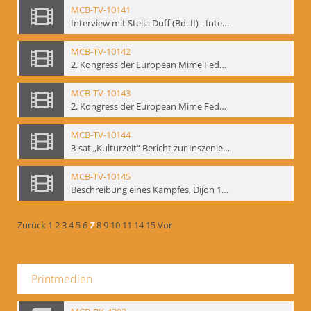
MCB-TV-10141
Interview mit Stella Duff (Bd. II) - Interne Signatur: BM-vid-58
MCB-TV-10142
2. Kongress der European Mime Federation: „Rekonstruktion/Innovation“, Berlin Mai 1993 - Interne Signatur: BM-vid-59
MCB-TV-10143
2. Kongress der European Mime Federation: „Rekonstruktion/Innovation“, Berlin Mai 1993. Dokumentation der Konferenzaktivitäten - Interne Signatur: BM-vid-70
MCB-TV-10144
3-sat „Kulturzeit“ Bericht zur Inszenierung „Mann ist Mann“ von Thomas Ostermeier und Gennadij Bogdanow - Interne Signatur: BM-vid-80
MCB-TV-10145
Beschreibung eines Kampfes, Dijon 1998. nach Kafka - Interne Signatur: BM-vid-81
Zurück
1
2
3
4
5
6
7
8
9
10
11
14
15
Vor
Printmedien