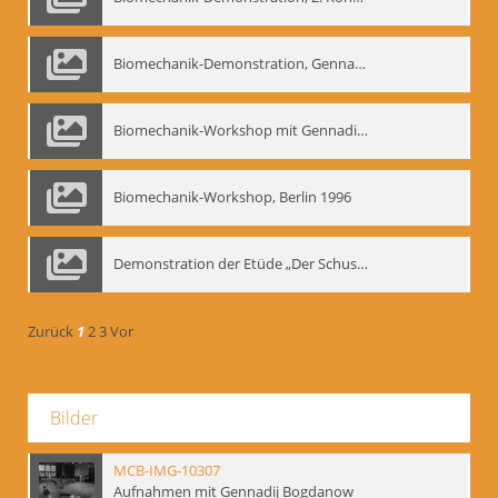
Biomechanik-Demonstration, Gennadij Bogdanow im Berliner Ensemble, 04.10.1991
Biomechanik-Workshop mit Gennadij Nikolajewitsch Bogdanow im Mime Centrum Berlin, 1991
Biomechanik-Workshop, Berlin 1996
Demonstration der Etüde „Der Schuss mit dem Bogen“ durch Gennadij Nikolajewitsch Bogdanow, Berlin 1991
Zurück
1
2
3
Vor
Bilder
MCB-IMG-10307
Aufnahmen mit Gennadij Bogdanow