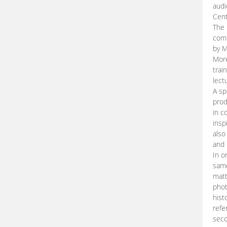
audi
Cent
The 
comp
by M
More
trai
lect
A sp
prod
in c
insp
also
and 
In o
same
matt
phot
hist
refe
seco