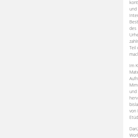
kont
und 
Inte
Best
des 
Urhe
zahl
Teil
mac
Im K
Mate
Aufn
Mime
und
herv
bisl
von 
Etüd
Darü
Work