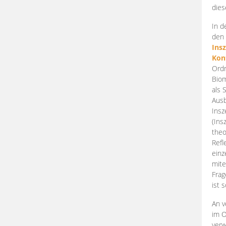
dies
In d
den 
Ins
Kon
Ordn
Biom
als 
Ausb
Insz
(Ins
theo
Refl
einz
mite
Frag
ist 
An v
im O
verw