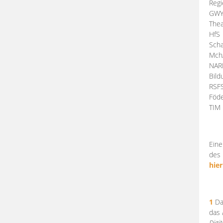
Regi
GW
Thea
HfS
Scha
Mch
NA
Bil
RSF
Föde
TI
Eine
des 
hier
1
Da
das
Digi