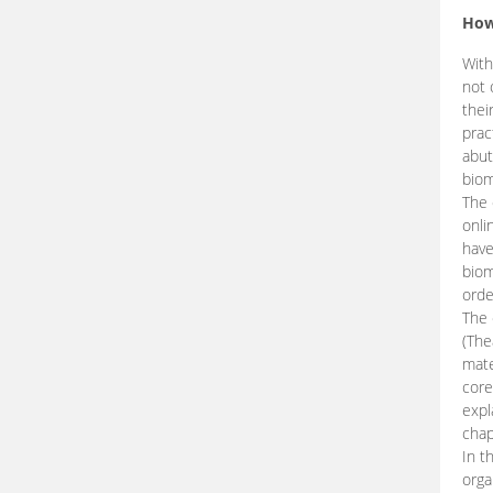
How
With
not 
thei
prac
abut
biom
The 
onli
have
biom
orde
The
(The
mate
core
expl
chap
In t
orga