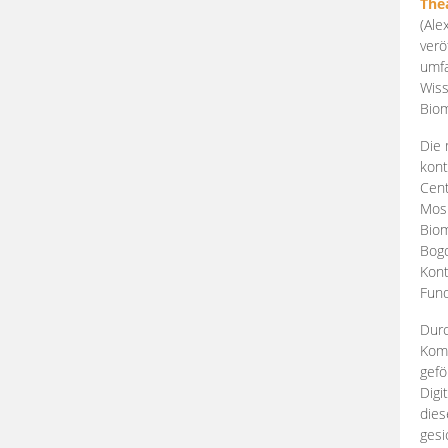
The
(Ale
verö
umfa
Wiss
Biom
Die 
kont
Cent
Mosk
Biom
Bogd
Kont
Fund
Durc
Komp
gefö
Digi
dies
gesi