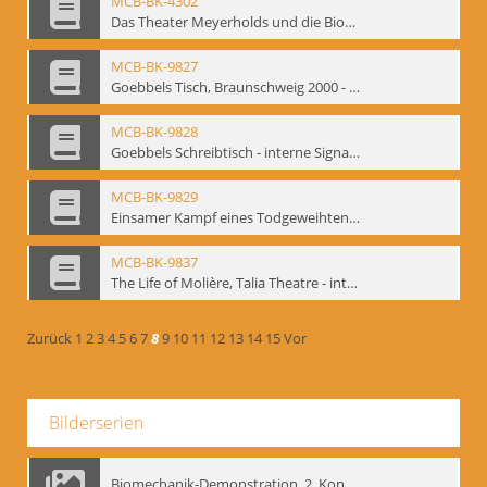
MCB-BK-4302
Das Theater Meyerholds und die Biomechanik
MCB-BK-9827
Goebbels Tisch, Braunschweig 2000 - interne Signatur: BM-prt-21-2
MCB-BK-9828
Goebbels Schreibtisch - interne Signatur: BM-prt-21-3
MCB-BK-9829
Einsamer Kampf eines Todgeweihten. Uraufführung von Farid Nagims Monodrama ,Goebbels' Tisch' im LOT-Theater - interne Signatur: BM-prt-21-4
MCB-BK-9837
The Life of Molière, Talia Theatre - interne Signatur: BM-prt-23-2
Zurück
1
2
3
4
5
6
7
8
9
10
11
12
13
14
15
Vor
Bilderserien
Biomechanik-Demonstration, 2. Kongress der EMF, Mai 1995