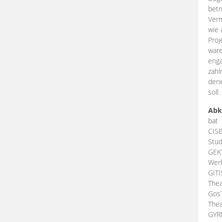
betr
Verm
wie 
Proj
ware
enga
zahl
dene
soll.
Abk
bat
CIS
Stud
GEK
Werk
GIT
Thea
Gos
Thea
GY