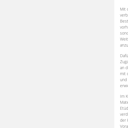
Mit 
verb
Best
vorh
son
Weit
anzu
Dafü
Zuga
an d
mit 
und 
erwi
Im K
Mate
Etü
verd
der 
Vora