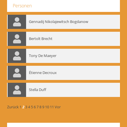
Personen
Gennadij Nikolajewitsch Bogdanow
Bertolt Brecht
Tony De Maeyer
Étienne Decroux
Stella Duff
Zurück
1
2
3
4
5
6
7
8
9
10
11
Vor