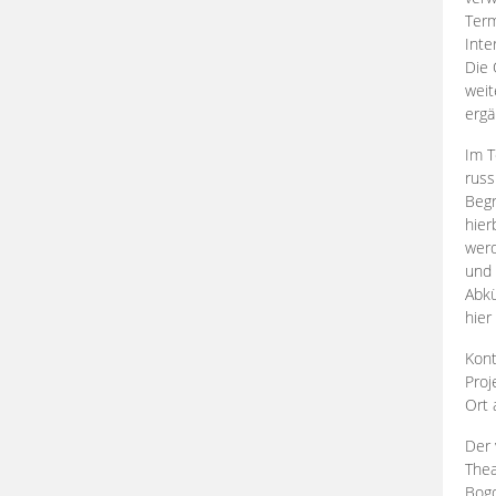
Term
Inte
Die 
weit
ergä
Im T
russ
Begr
hier
werd
und 
Abkü
hier
Kont
Proj
Ort
Der 
Thea
Bogd