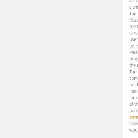
acco
clari
The 
Russ
the 
acro
used
be f
Plea
proj
the 
The 
comm
out 
Inst
for 
of t
publ
com
indi
woul