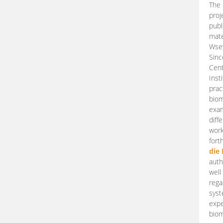
The 
proj
publ
mate
Wsew
Sinc
Cent
Inst
prac
biom
exam
diff
work
fort
die
auth
well
rega
syst
expe
biom