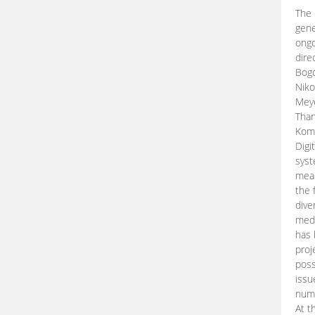
The 
gene
ongo
dire
Bogd
Niko
Meye
Than
Kom
Digi
syst
mean
the 
dive
medi
has 
proj
poss
issu
nume
At t