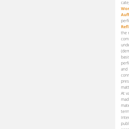
cate
Wor
Auf
perf
Ref
the 
comp
unde
(dem
basi
perf
and 
conn
pres
matt
At v
made
mate
term
Inte
publ