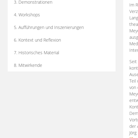
3. Demonstrationen
Im R
Verz
4. Workshops
Lang
thea
5. Aufführungen und Inszenierungen
Mey
ausg
6. Kontext und Reflexion
Medi
Inte
7. Historisches Material
Seit
8. Mitwirkende
kont
Aus
Teil
von 
Meye
entw
Kont
Demo
Vort
der 
Jörg