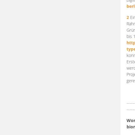
berl
2
Ein
Rahm
Grün
bis 
htt
typ
konn
Erst
werd
Proj
gere
-----
-----
Work
bio