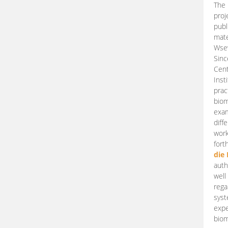
The 
proj
publ
mate
Wsew
Sinc
Cent
Inst
prac
biom
exam
diff
work
fort
die
auth
well
rega
syst
expe
biom