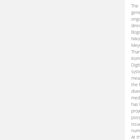
The 
gene
ongo
dire
Bogd
Niko
Meye
Than
Kom
Digi
syst
mean
the 
dive
medi
has 
proj
poss
issu
nume
At t