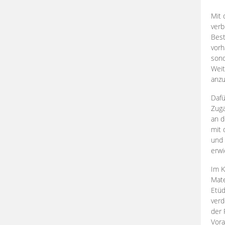
Mit 
verb
Best
vorh
son
Weit
anzu
Dafü
Zuga
an d
mit 
und 
erwi
Im K
Mate
Etü
verd
der 
Vora