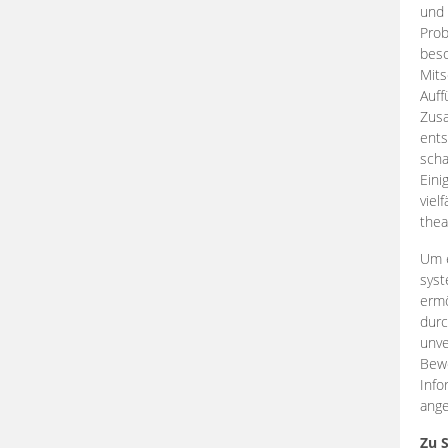
und 
Prob
beso
Mits
Auff
Zus
ents
scha
Eini
viel
thea
Um e
syst
ermö
durc
unve
Bewe
Info
ange
Zu 