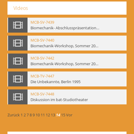
Videos
MCB-SV-7439
Biomechanik- Abschlusspräsentation des Workshops Sommer 2001
MCB-SV-7440
Biomechanik-Workshop, Sommer 2002
MCB-SV-7442
Biomechanik-Workshop, Sommer 2003
MCB-TV-7447
Die Unbekannte, Berlin 1995
MCB-SV-7448
Diskussion im bat-Studiotheater
Zurück
1
2
7
8
9
10
11
12
13
14
15
Vor