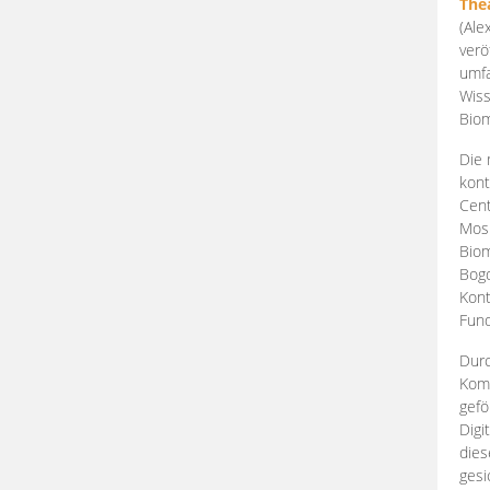
The
(Ale
verö
umfa
Wiss
Biom
Die 
kont
Cent
Mosk
Biom
Bogd
Kont
Fund
Durc
Komp
gefö
Digi
dies
gesi