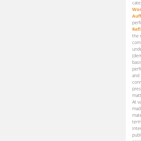
cate
Wor
Auf
perf
Ref
the 
comp
unde
(dem
basi
perf
and 
conn
pres
matt
At v
made
mate
term
Inte
publ