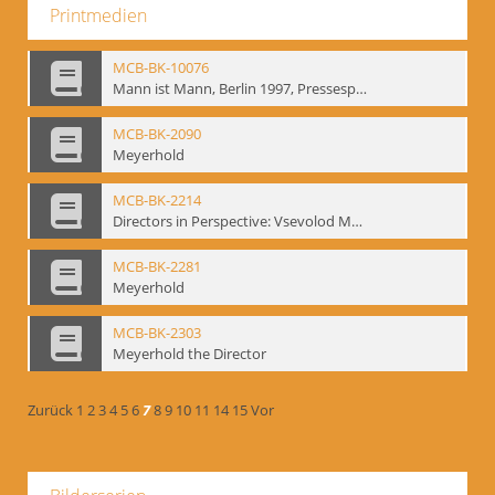
Printmedien
MCB-BK-10076
Mann ist Mann, Berlin 1997, Pressespiegel - interne Signatur: BM-prt-262-24
MCB-BK-2090
Meyerhold
MCB-BK-2214
Directors in Perspective: Vsevolod Meyerhold - interne Signatur BM-prt-6
MCB-BK-2281
Meyerhold
MCB-BK-2303
Meyerhold the Director
Zurück
1
2
3
4
5
6
7
8
9
10
11
14
15
Vor