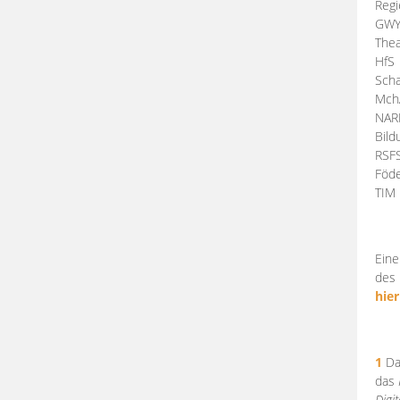
Regi
GW
Thea
HfS
Scha
Mch
NA
Bil
RSF
Föde
TI
Eine
des 
hier
1
Da
das
Digi