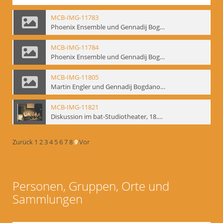
MCB-IMG-11783
Phoenix Ensemble und Gennadij Bogdanow; BM-img-105-9
MCB-IMG-11784
Phoenix Ensemble und Gennadij Bogdanow; BM-img-105-10
MCB-IMG-11805
Martin Engler und Gennadij Bogdanow; BM-img-113
MCB-IMG-11821
Diskussion im bat-Studiotheater, 18.09.1995; BM-img-127-3
Zurück
1
2
3
4
5
6
7
8
9
Vor
Personen, Gruppen, Orte und
Sammlungen