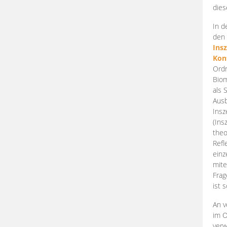
dies
In d
den 
Ins
Kon
Ordn
Biom
als 
Ausb
Insz
(Ins
theo
Refl
einz
mite
Frag
ist 
An v
im O
verw