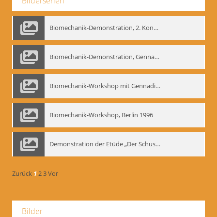
Bilderserien
Biomechanik-Demonstration, 2. Kongress der EMF, Mai 1995
Biomechanik-Demonstration, Gennadij Bogdanow im Berliner Ensemble, 04.10.1991
Biomechanik-Workshop mit Gennadij Nikolajewitsch Bogdanow im Mime Centrum Berlin, 1991
Biomechanik-Workshop, Berlin 1996
Demonstration der Etüde „Der Schuss mit dem Bogen“ durch Gennadij Nikolajewitsch Bogdanow, Berlin 1991
Zurück
1
2
3
Vor
Bilder