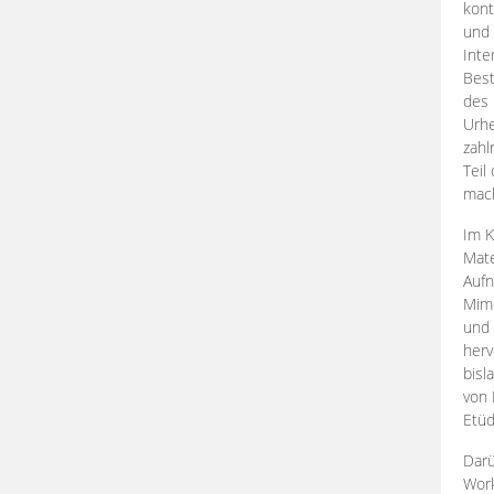
kont
und 
Inte
Best
des 
Urhe
zahl
Teil
mac
Im K
Mate
Aufn
Mime
und
herv
bisl
von 
Etüd
Darü
Work