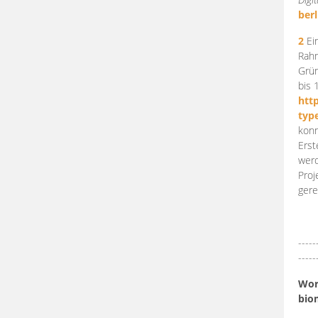
berl
2
Ein
Rahm
Grün
bis 
htt
typ
konn
Erst
werd
Proj
gere
-----
-----
Work
bio