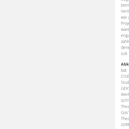
betr
Verm
wie 
Proj
ware
enga
zahl
dene
soll.
Abk
bat
CIS
Stud
GEK
Werk
GIT
Thea
Gos
Thea
GY