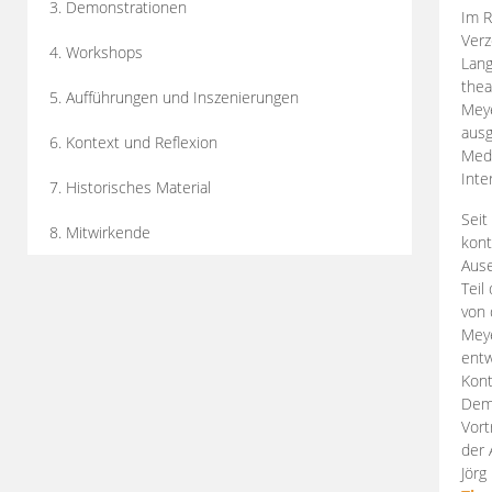
3. Demonstrationen
Im R
Verz
4. Workshops
Lang
thea
5. Aufführungen und Inszenierungen
Mey
ausg
6. Kontext und Reflexion
Medi
Inte
7. Historisches Material
Seit
8. Mitwirkende
kont
Aus
Teil
von 
Meye
entw
Kont
Demo
Vort
der 
Jörg