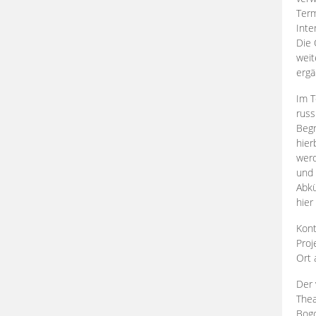
Term
Inte
Die 
weit
ergä
Im T
russ
Begr
hier
werd
und 
Abkü
hier
Kont
Proj
Ort
Der 
Thea
Bogd