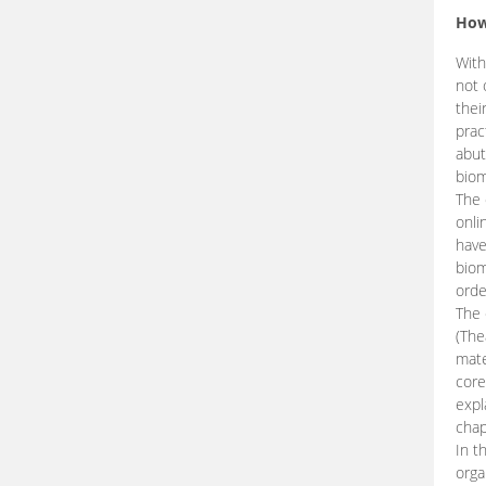
How
With
not 
thei
prac
abut
biom
The 
onli
have
biom
orde
The
(The
mate
core
expl
chap
In t
orga