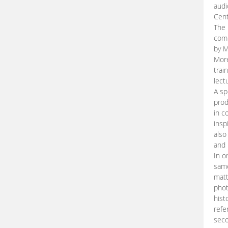
audi
Cent
The 
comp
by M
More
trai
lect
A sp
prod
in c
insp
also
and 
In o
same
matt
phot
hist
refe
seco