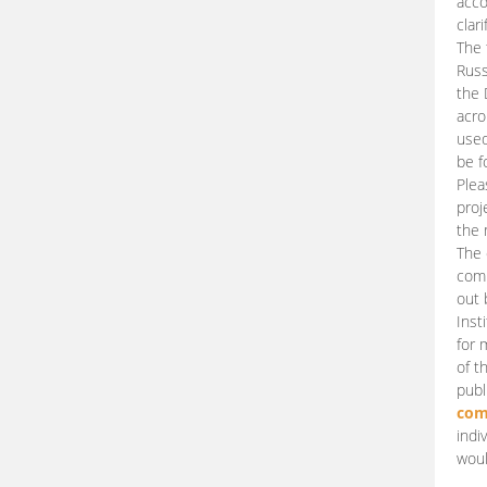
acco
clari
The 
Russ
the 
acro
used
be f
Plea
proj
the 
The 
comm
out 
Inst
for 
of t
publ
com
indi
woul