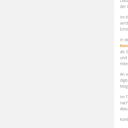
Dafü
der 
Im K
verd
Eins
In d
Kon
als 
und 
mite
An v
digi
Mögl
Im T
nach
Abkü
Kont