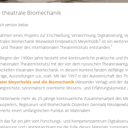
e theatrale Biomechanik
ish version below
ahmen eines Projekts zur Erschließung, Verzeichnung, Digitalisierung, Ve
1
tralen Biomechanik Wsewolod Emiljewitsch Meyerholds
ist ein weiter
2
 und Theater des Internationalen Theaterinstituts entstanden.
 Beginn der 1990er Jahre besteht eine kontinuierliche praktische und
rnationalen Theaterinstituts) mit der von dem russischen Theateravantg
ickelten theatralen Biomechanik. In diesem Kontext fanden vielfältige
räge, Ausstellungen u.a., statt. Mit d
er 1997 in der Autorenschaft des T
ater Meyerholds und die Biomechanik
(Alexander Verlag) und der d
ngreichste, systematisch orientierte Wissens- und Erfahrungskonvolut
mittlerweile mehr als 25-jährige kontinuierliche Zusammenarb
eit des M
uspielers, Regisseurs und Biomechanik-Dozenten Gennadij Nikolajewit
rierte einen umfangreichen Fundus an Materialien.
h das für ein Jahr vom Forschungs- und Kompetenzzentrum Digitalisier
talisierung und Langzeitarchivierung die Fülle dieses Materials systemat