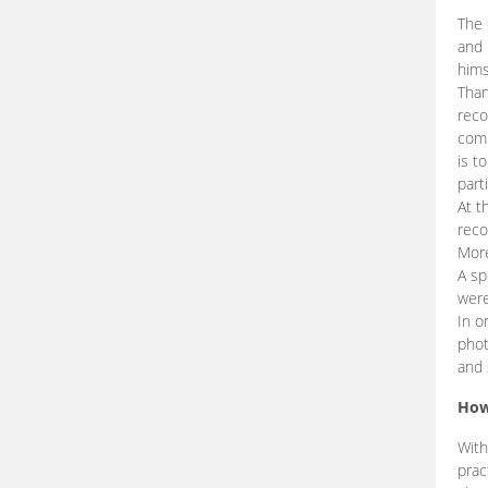
The 
and 
hims
Than
reco
comp
is t
part
At t
reco
More
A sp
were
In o
phot
and 
How
With
prac