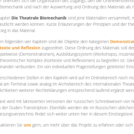
r orientiert sich die Organisation des Zugangs, den die Onlineveröffentl
Biomechanik und nach der Auswertung und Ordnung des Materials als
apite
l
Die Theatrale Biomechanik
sind jene Materialien versammelt,
eutlicht werden können. Kurze Erläuterungen der Prinzipien und der t
tieg in das Material.
en folgenden vier Kapiteln sind die Objekte den Kategorien
Demonstrat
texte und Reflexion
zugeordnet. Diese Ordnung des Materials soll d
Spielweise (Demonstrationen), Ausbildungssystem (Workshops), Inszen
theoretischer Komplex (Kontexte und Reflexionen) zu begreifen ist. Gle
inander verbunden. Ein von individuellen Fragestellungen geleiteter Einst
erschiedenen Stellen in den Kapiteln wird auf im Onlinebereich noch nic
tal am Terminal sowie analog im Archivbereich des Internationalen Theate
ichkeiten weiterer Rechteklärungen entsprechend laufend ergänzt wer
ext wird mit latinisierten Versionen der russischen Schreibweisen von N
 der Duden-Transkription. Ebenfalls werden die im Russischen üblichen
rzungsverzeichnis findet sich weiter unten hier in diesem Einstiegstext
aktieren Sie
uns
gern, um mehr über das Projekt zu erfahren oder sich