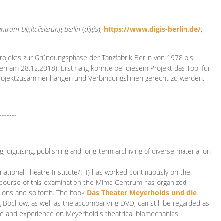
ntrum Digitalisierung
Berlin
(
digiS
),
https://www.digis-berlin.de/
,
rojekts zur Gründungsphase der Tanzfabrik Berlin von 1978 bis
en am 28.12.2018). Erstmalig konnte bei diesem Projekt das Tool für
Projektzusammenhängen und Verbindungslinien gerecht zu werden.
-------
 digitising, publishing and long-term archiving of diverse material on
ational Theatre Institute/ITI) has worked continuously on the
he course of this examination the Mime Centrum has organized
tions and so forth. The book
Das Theater Meyerholds und die
rg Bochow, as well as the accompanying DVD, can still be regarded as
e and experience on Meyerhold's theatrical biomechanics.