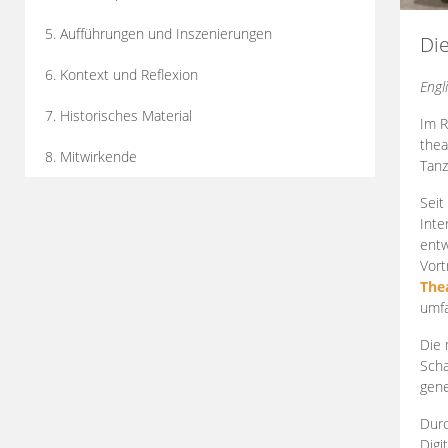
5. Aufführungen und Inszenierungen
Di
6. Kontext und Reflexion
Engl
7. Historisches Material
Im R
thea
8. Mitwirkende
Tanz
Seit
Inte
entw
Vort
The
umfa
Die 
Scha
gene
Durc
Digi