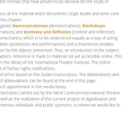
 the formats that have proven to be decisive for the study of
es all the material which documents single
etudes
and other core
this chapter.
egories
D
emonstrationen
(demonstrations),
Workshops
rmances)
and
Kontexte und Reflexion
(context and reflection).
iomechanics, which is to be understood equally as a way of acting
eation (production and performances) and a theoretical complex
her by the objects presented. Thus, an introduction to the subject
apters, reference is made to material not yet accessible online. This
n the library of the International Theatre Institute. The online
 further rights clarifications.
and terms based on the Duden transcription. The abbreviations and
of abbreviations can be found at the end of this page.
rch appointment in the media library.
omechanics carried out by the Mime Centrum/International Theatre
ll as the realisation of the current project of digitalisation and
merous individuals and public sponsors, to whom we would like to