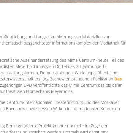
röffentlichung und Langzeitarchivierung von Materialien zur
er thematisch ausgerichteter Informationskomplex der Mediathek für
 theoretische Auseinandersetzung des Mime Centrum (heute Teil des
ardisten Meyerhold im ersten Drittel des 20. Jahrhunderts
 Veranstaltungsformen, Demonstrationen, Workshops, öffentliche
heaterwissenschaftlers Jörg Bochow entstandenen Publikation
Das
azugehörigen DVD veröffentlichte das Mime Centrum das bis dahin
 zur theatralen Biomechanik Meyerholds.
ime Centrum/Internationalen Theaterinstituts und des Moskauer
sch Bogdanow sowie dessen Wirken in internationalen Kontexten
ung Berlin geförderte Projekt konnte nunmehr im Zuge der
isch erfasst und gesichert werden. Erstmals wird damit eine