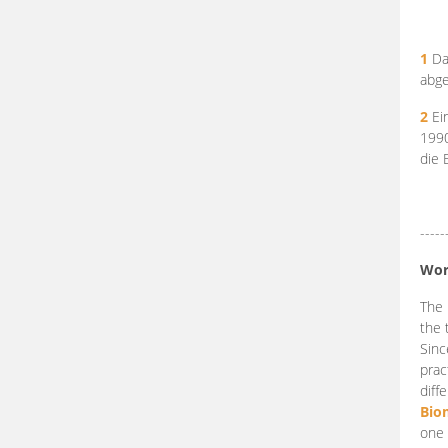
1
Da
abge
2
Ein
199
die 
-----
Wor
The 
the 
Sinc
prac
diff
Bio
one 