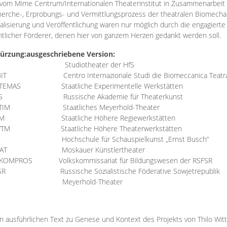
vom Mime Centrum/Internationalen Theaterinstitut in Zusammenarbeit 
erche-, Erprobungs- und Vermittlungsprozess der theatralen Biomechan
talisierung und Veröffentlichung waren nur möglich durch die engagiert
ntlicher Förderer, denen hier von ganzem Herzen gedankt werden soll.
ürzung:
ausgeschriebene Version:
Studiotheater der HfS
BIT
Centro Internazionale Studi die Biomeccanica Teatr
TEMAS
Staatliche Experimentelle Werkstätten
IS
Russische Akademie für Theaterkunst
TIM
Staatliches Meyerhold-Theater
RM
Staatliche Höhere Regiewerkstätten
YTM
Staatliche Höhere Theaterwerkstätten
Hochschule für Schauspielkunst „Ernst Busch“
AT
Moskauer Künstlertheater
RKOMPROS
Volkskommissariat für Bildungswesen der RSFSR
SR
Russische Sozialistische Föderative Sowjetrepublik
M Meyerhold-Theater
n ausführlichen Text zu Genese und Kontext des Projekts von Thilo Wit