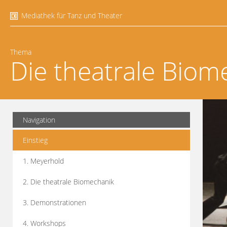
Mediathek für Tanz und Theater
Thema
Die theatrale Biom
Navigation
Einstieg
1. Meyerhold
2. Die theatrale Biomechanik
3. Demonstrationen
4. Workshops