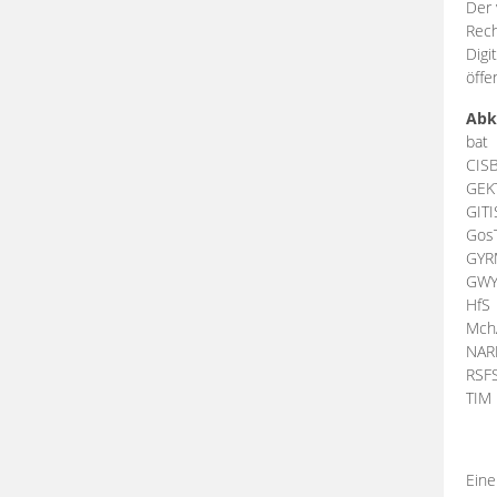
Der 
Rech
Digi
öffe
Abk
bat
CIS
GEK
GIT
Gos
GY
GW
HfS
Mch
NA
RSF
TI
Eine