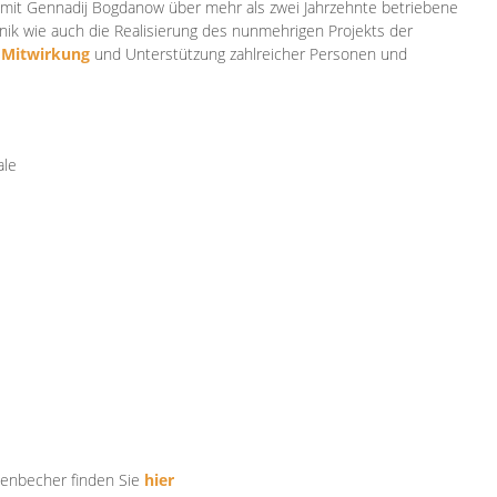
mit Gennadij Bogdanow über mehr als zwei Jahrzehnte betriebene
ik wie auch die Realisierung des nunmehrigen Projekts der
e
Mitwirkung
und Unterstützung zahlr
eicher Personen und
ale
tenbecher finden Sie
hier