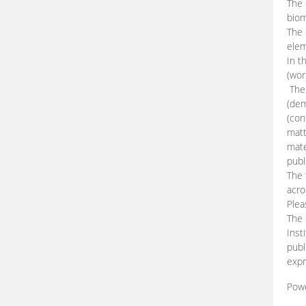
The 
biom
The
elem
In t
(wor
The 
(dem
(con
matt
mate
publ
The 
acro
Plea
The 
Inst
publ
expr
Pow