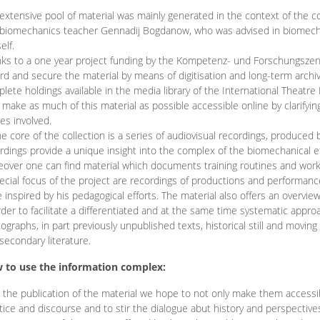
extensive pool of material was mainly generated in the context of the 
biomechanics teacher Gennadij Bogdanow, who was advised in biomechan
elf.
ks to a one year project funding by the Kompetenz- und Forschungszentru
rd and secure the material by means of digitisation and long-term archivi
lete holdings available in the media library of the International Theatre
o make as much of this material as possible accessible online by clarify
ies involved.
he core of the collection is a series of audiovisual recordings, produ
rdings provide a unique insight into the complex of the biomechanical 
over one can find material which documents training routines and works
ecial focus of the project are recordings of productions and performan
 inspired by his pedagogical efforts. The material also offers an overvie
rder to facilitate a differentiated and at the same time systematic appro
ographs, in part previously unpublished texts, historical still and movin
secondary literature.
 to use the information complex:
 the publication of the material we hope to not only make them access
tice and discourse and to stir the dialogue abut history and perspective