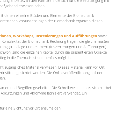
ichung anbietet, an den Formaten, die sich für die Beschäftigung mit
 maßgebend erwiesen haben:
 mit denen einzelne Etüden und Elemente der Biomechanik
heoretischen Voraussetzungen der Biomechanik ergänzen diesen
ionen
,
Workshops
,
Inszenierungen und Aufführungen
sowie
er Komplexität der Biomechanik Rechnung tragen, die gleichermaßen
ierungsgrundlage und -element (Inszenierungen und Aufführungen)
ichwohl sind die einzelnen Kapitel durch die präsentierten Objekte
ieg in die Thematik ist so ebenfalls möglich.
ht zugängliches Material verwiesen. Dieses Material kann vor Ort
rinstituts gesichtet werden. Die Onlineveröffentlichung soll den
den.
amen und Begriffen gearbeitet. Die Schreibweise richtet sich hierbei
 Abkürzungen und Akronyme latinisiert verwendet. Ein
 für eine Sichtung vor Ort anzumelden.