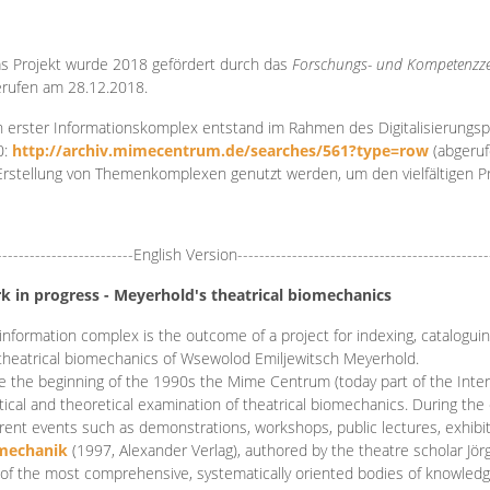
s Projekt wurde 2018 gefördert durch das
Forschungs- und Kompetenzze
rufen am 28.12.2018.
 erster Informationskomplex entstand im Rahmen des Digitalisierungsp
0:
http://archiv.mimecentrum.de/searches/561?type=row
(abgeruf
Erstellung von Themenkomplexen genutzt werden, um den vielfältigen 
-------------------------English Version----------------------------------------------
k in progress - Meyerhold's theatrical biomechanics
information complex is the outcome of a project for indexing, cataloguing,
theatrical biomechanics of Wsewolod Emiljewitsch Meyerhold.
e the beginning of the 1990s the Mime Centrum (today part of the Intern
tical and theoretical examination of theatrical biomechanics. During t
erent events such as demonstrations, workshops, public lectures, exhibi
mechanik
(1997, Alexander Verlag), authored by the theatre scholar Jö
of the most comprehensive, systematically oriented bodies of knowledg