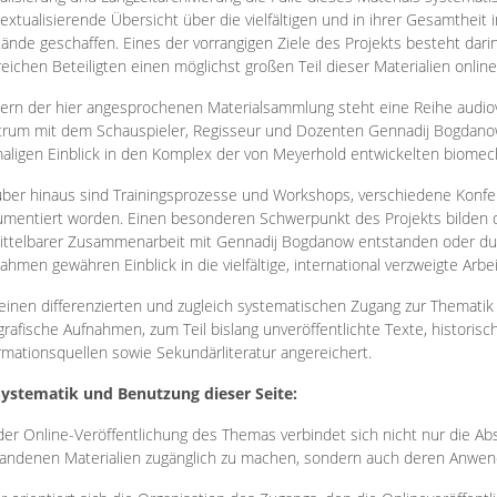
extualisierende Übersicht über die vielfältigen und in ihrer Gesamtheit
ände geschaffen. Eines der vorrangigen Ziele des Projekts besteht darin
reichen Beteiligten einen möglichst großen Teil dieser Materialien onlin
ern der hier angesprochenen Materialsammlung steht eine Reihe audi
rum mit dem Schauspieler, Regisseur und Dozenten Gennadij Bogdanow
aligen Einblick in den Komplex der von Meyerhold entwickelten biome
ber hinaus sind Trainingsprozesse und Workshops, verschiedene Konfer
mentiert worden. Einen besonderen Schwerpunkt des Projekts bilden di
ttelbarer Zusammenarbeit mit Gennadij Bogdanow entstanden oder durc
ahmen gewähren Einblick in die vielfältige, international verzweigte Arbe
inen differenzierten und zugleich systematischen Zugang zur Thematik 
grafische Aufnahmen, zum Teil bislang unveröffentlichte Texte, histori
rmationsquellen sowie Sekundärliteratur angereichert.
Systematik und Benutzung dieser Seite:
der Online-Veröffentlichung des Themas verbindet sich nicht nur die Abs
andenen Materialien zugänglich zu machen, sondern auch deren Anwend