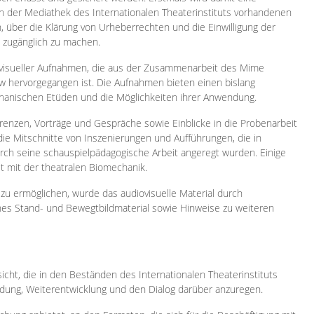
 in der Mediathek des Internationalen Theaterinstituts vorhandenen
, über die Klärung von Urheberrechten und die Einwilligung der
e zugänglich zu machen.
ovisueller Aufnahmen, die aus der Zusammenarbeit des Mime
 hervorgegangen ist. Die Aufnahmen bieten einen bislang
chanischen Etüden und die Möglichkeiten ihrer Anwendung.
enzen, Vorträge und Gespräche sowie Einblicke in die Probenarbeit
e Mitschnitte von Inszenierungen und Aufführungen, die in
h seine schauspielpädagogische Arbeit angeregt wurden. Einige
it mit der theatralen Biomechanik.
zu ermöglichen, wurde das audiovisuelle Material durch
sches Stand- und Bewegtbildmaterial sowie Hinweise zu weiteren
icht, die in den Beständen des Internationalen Theaterinstituts
ung, Weiterentwicklung und den Dialog darüber anzuregen.