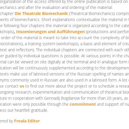
organization of the access offered by the online publication is based on
echanics and after the evaluation and ordering of the material:
 chapter
Die Theatrale Biomechanik
(Theatrical Biomechanics)
compris
ents of biomechanics. Short explanations contextualize the material in 
he following four chapters the material is organized according to the cat
kshops)
,
Inszenierungen und Aufführungen
(productions and perfo
order of the material is meant to take into account the complexity of b
onstrations), a training system (workshops), a basis and element of cr
text and reflection). The individual chapters are connected with each ot
er guided by individual questions is possible. At various points in the ch
rial can be viewed on site digitally at the terminal and in analogue form i
ication will be continuously supplemented according to the development of
texts make use of latinised versions of the Russian spelling of names 
nyms commonly used in Russian are also used in a latinised form. A list 
se contact
us
to find out more about the project or to schedule a resea
ongoing research, experimentation and communication of theatrical bi
itute in cooperation with Gennadij Bogdanow for more than 20 years, as we
ication were only possible through the
commitment
and support of nu
ess our heartfelt gratitude.
ered by
Froala Editor