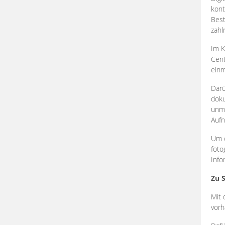
kont
Best
zahl
Im K
Cent
einm
Darü
doku
unmi
Aufn
Um e
foto
Info
Zu 
Mit 
vorh