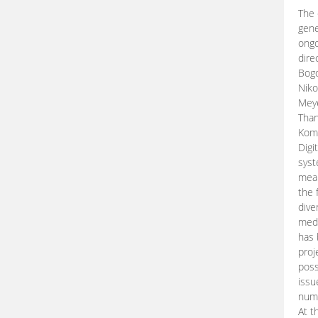
The 
gene
ongo
dire
Bogd
Niko
Meye
Than
Kom
Digi
syst
mean
the 
dive
medi
has 
proj
poss
issu
nume
At t