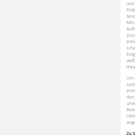
und 
Prob
beso
Mits
Auff
Zus
ents
scha
Eini
viel
thea
Um e
syst
ermö
durc
unve
Bewe
Info
ange
Zu 