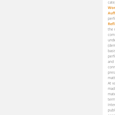
cate
Wor
Auf
perf
Ref
the 
comp
unde
(dem
basi
perf
and 
conn
pres
matt
At v
made
mate
term
Inte
publ