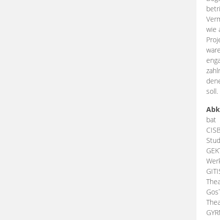
betr
Verm
wie 
Proj
ware
enga
zahl
dene
soll.
Abk
bat
CIS
Stud
GEK
Werk
GIT
Thea
Gos
Thea
GY