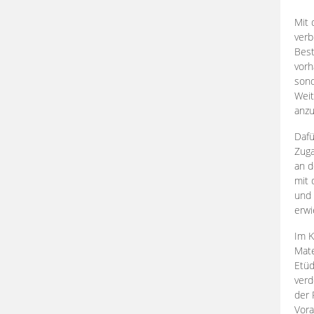
Mit 
verb
Best
vorh
son
Weit
anzu
Dafü
Zuga
an d
mit 
und 
erwi
Im K
Mate
Etü
verd
der 
Vora