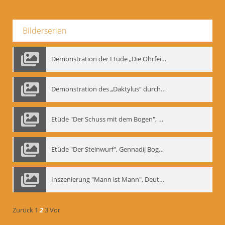
Bilderserien
Demonstration der Etüde „Die Ohrfeige“
Demonstration des „Daktylus“ durch Gennadij Nikolajewitsch Bogdanow, Berlin 1991
Etüde "Der Schuss mit dem Bogen", Gennadij Bogdanow
Etüde "Der Steinwurf", Gennadij Bogdanow
Inszenierung "Mann ist Mann", Deutsches Theater Berlin, 1997
Zurück
1
2
3
Vor