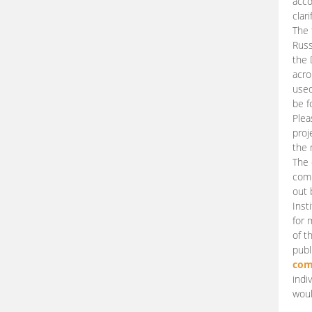
acco
clari
The 
Russ
the 
acro
used
be f
Plea
proj
the 
The 
comm
out 
Inst
for 
of t
publ
com
indi
woul