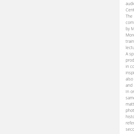
audi
Cent
The 
comp
by M
More
trai
lect
A sp
prod
in c
insp
also
and 
In o
same
matt
phot
hist
refe
seco