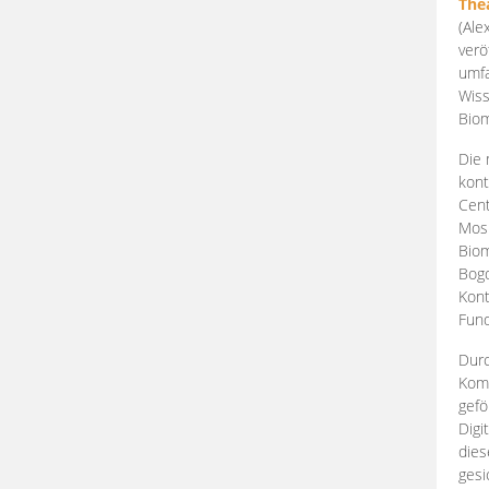
The
(Ale
verö
umfa
Wiss
Biom
Die 
kont
Cent
Mosk
Biom
Bogd
Kont
Fund
Durc
Komp
gefö
Digi
dies
gesi