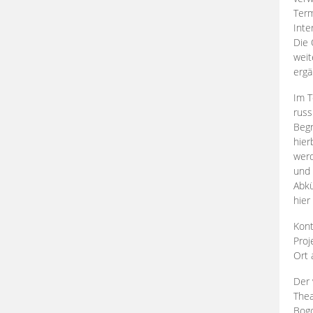
Term
Inte
Die 
weit
ergä
Im T
russ
Begr
hier
werd
und 
Abkü
hier
Kont
Proj
Ort
Der 
Thea
Bogd