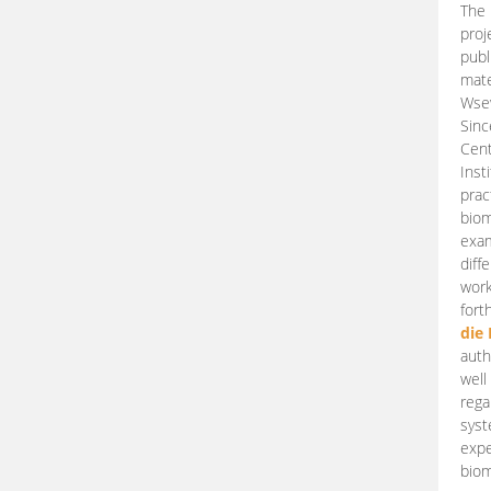
The 
proj
publ
mate
Wsew
Sinc
Cent
Inst
prac
biom
exam
diff
work
fort
die
auth
well
rega
syst
expe
biom