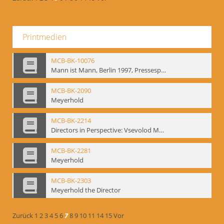
Printmedien
MCB-BK-10076
Mann ist Mann, Berlin 1997, Pressespiegel - interne Signatur: BM-prt-262-24
MCB-BK-2090
Meyerhold
MCB-BK-2214
Directors in Perspective: Vsevolod Meyerhold - interne Signatur BM-prt-6
MCB-BK-2281
Meyerhold
MCB-BK-2303
Meyerhold the Director
Zurück
1
2
3
4
5
6
7
8
9
10
11
14
15
Vor