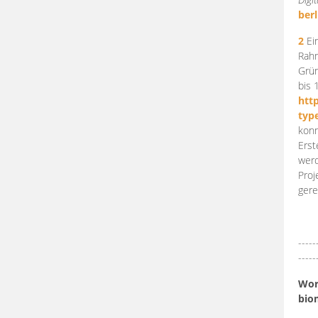
berl
2
Ein
Rahm
Grün
bis 
htt
typ
konn
Erst
werd
Proj
gere
-----
-----
Work
bio