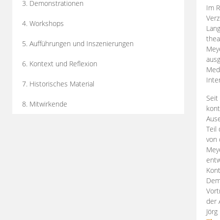
3. Demonstrationen
Im R
Verz
4. Workshops
Lang
thea
5. Aufführungen und Inszenierungen
Mey
ausg
6. Kontext und Reflexion
Medi
Inte
7. Historisches Material
Seit
8. Mitwirkende
kont
Aus
Teil
von 
Meye
entw
Kont
Demo
Vort
der 
Jörg