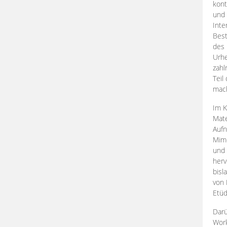
kont
und 
Inte
Best
des 
Urhe
zahl
Teil
mac
Im K
Mate
Aufn
Mime
und
herv
bisl
von 
Etüd
Darü
Work