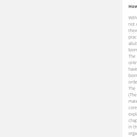
How
With
not 
thei
prac
abut
biom
The 
onli
have
biom
orde
The
(The
mate
core
expl
chap
In t
orga