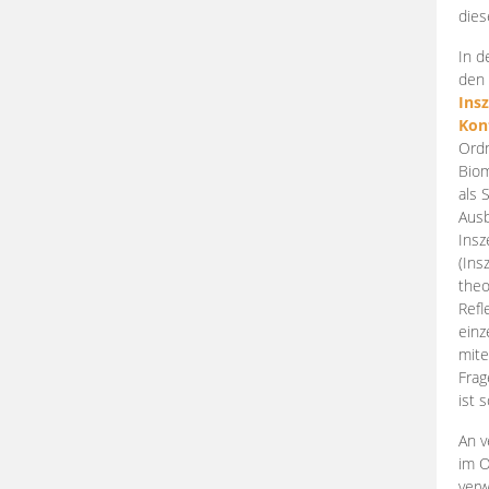
dies
In d
den 
Ins
Kon
Ordn
Biom
als 
Ausb
Insz
(Ins
theo
Refl
einz
mite
Frag
ist 
An v
im O
verw