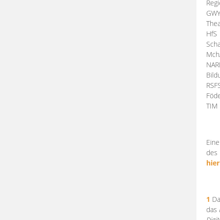
Regi
GW
Thea
HfS
Scha
Mch
NA
Bil
RSF
Föde
TI
Eine
des 
hier
1
Da
das
Digi