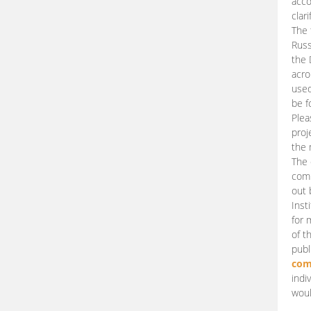
acco
clari
The 
Russ
the 
acro
used
be f
Plea
proj
the 
The 
comm
out 
Inst
for 
of t
publ
com
indi
woul