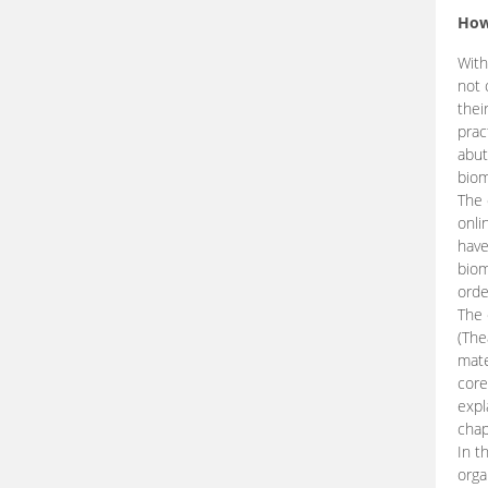
How
With
not 
thei
prac
abut
biom
The 
onli
have
biom
orde
The
(The
mate
core
expl
chap
In t
orga