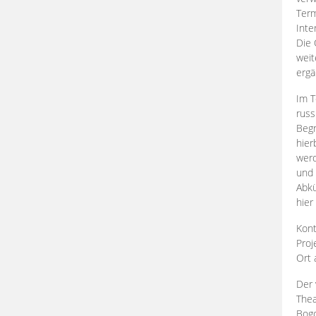
Term
Inte
Die 
weit
ergä
Im T
russ
Begr
hier
werd
und 
Abkü
hier
Kont
Proj
Ort
Der 
Thea
Bogd