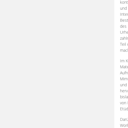
kont
und 
Inte
Best
des 
Urhe
zahl
Teil
mac
Im K
Mate
Aufn
Mime
und
herv
bisl
von 
Etüd
Darü
Work