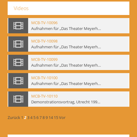
Videos
MCB-TV-10096
Aufnahmen für „Das Theater Meyerholds und die Biomechanik“ (6). Biomechanische Grundelemente und szenische Umsetzung, Ausschnitt 2 - Interne Signatur: BM-vid-6_A2
MCB-TV-10098
Aufnahmen für „Das Theater Meyerholds und die Biomechanik“ (7). Biomechanische Etüden – Detailstudien, Ausschnitt 1 - Interne Signatur: BM-vid-7_A1
MCB-TV-10099
Aufnahmen für „Das Theater Meyerholds und die Biomechanik“ (7). Biomechanische Etüden – Detailstudien, Ausschnitt 2 - Interne Signatur: BM-vid-7_A2
MCB-TV-10100
Aufnahmen für „Das Theater Meyerholds und die Biomechanik“ (7). Biomechanische Etüden – Detailstudien, Ausschnitt 3 - Interne Signatur: BM-vid-7_A3
MCB-TV-10110
Demonstrationsvortrag, Utrecht 1991 (1) - Interne Signatur: BM-vid-17
Zurück
1
2
3
4
5
6
7
8
9
14
15
Vor