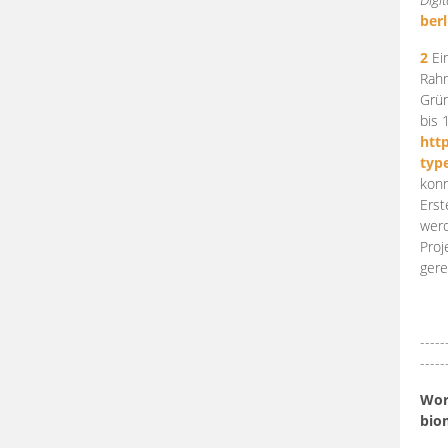
berl
2
Ein
Rahm
Grün
bis 
htt
typ
konn
Erst
werd
Proj
gere
-----
-----
Work
bio