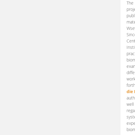
The 
proj
publ
mate
Wsew
Sinc
Cent
Inst
prac
biom
exam
diff
work
fort
die
auth
well
rega
syst
expe
biom