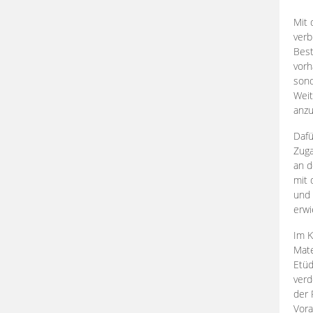
Mit 
verb
Best
vorh
son
Weit
anzu
Dafü
Zuga
an d
mit 
und 
erwi
Im K
Mate
Etü
verd
der 
Vora