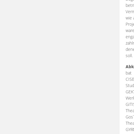
betr
Verm
wie 
Proj
ware
enga
zahl
dene
soll.
Abk
bat
CIS
Stud
GEK
Werk
GIT
Thea
Gos
Thea
GY