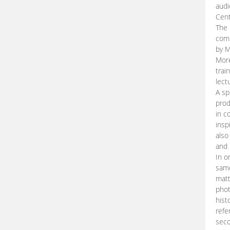
audi
Cent
The 
comp
by M
More
trai
lect
A sp
prod
in c
insp
also
and 
In o
same
matt
phot
hist
refe
seco