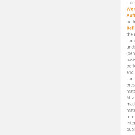
cate
Wor
Auf
perf
Ref
the 
comp
unde
(dem
basi
perf
and 
conn
pres
matt
At v
made
mate
term
Inte
publ