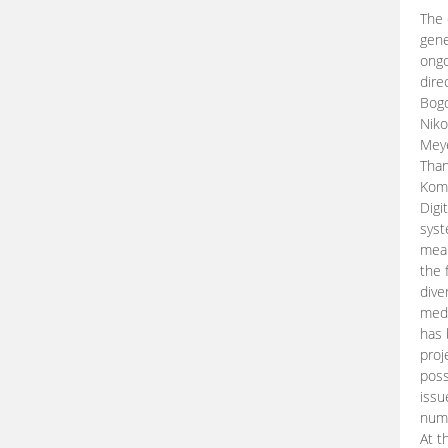
The 
gene
ongo
dire
Bogd
Niko
Meye
Than
Kom
Digi
syst
mean
the 
dive
medi
has 
proj
poss
issu
nume
At t