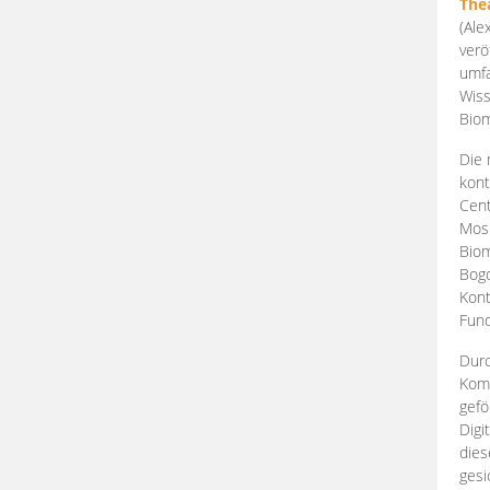
The
(Ale
verö
umfa
Wiss
Biom
Die 
kont
Cent
Mosk
Biom
Bogd
Kont
Fund
Durc
Komp
gefö
Digi
dies
gesi