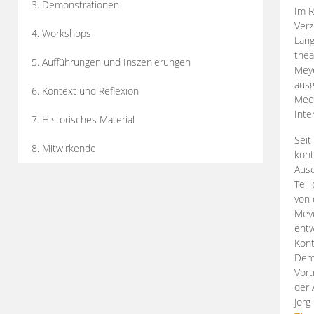
3. Demonstrationen
Im R
Verz
4. Workshops
Lang
thea
5. Aufführungen und Inszenierungen
Mey
ausg
6. Kontext und Reflexion
Medi
Inte
7. Historisches Material
Seit
8. Mitwirkende
kont
Aus
Teil
von 
Meye
entw
Kont
Demo
Vort
der 
Jörg