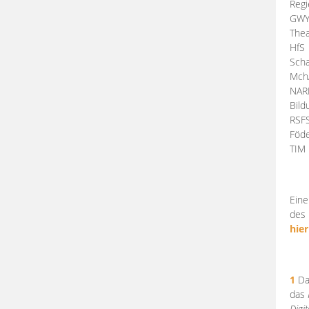
Regi
GW
Thea
HfS
Scha
Mch
NA
Bil
RSF
Föde
TI
Eine
des 
hier
1
Da
das
Digi