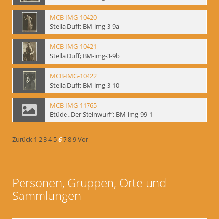
MCB-IMG-10420
Stella Duff; BM-img-3-9a
MCB-IMG-10421
Stella Duff; BM-img-3-9b
MCB-IMG-10422
Stella Duff; BM-img-3-10
MCB-IMG-11765
Etüde „Der Steinwurf“; BM-img-99-1
Zurück
1
2
3
4
5
6
7
8
9
Vor
Personen, Gruppen, Orte und
Sammlungen