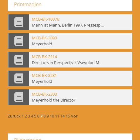
Printmedien
MCB-BK-10076
Mann ist Mann, Berlin 1997, Pressespiegel - interne Signatur: BM-prt-262-24
MCB-BK-2090
Meyerhold
MCB-BK-2214
Directors in Perspective: Vsevolod Meyerhold - interne Signatur BM-prt-6
MCB-BK-2281
Meyerhold
MCB-BK-2303
Meyerhold the Director
Zurück
1
2
3
4
5
6
7
8
9
10
11
14
15
Vor