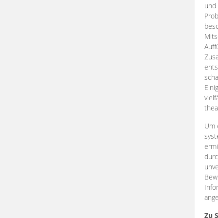
und 
Prob
beso
Mits
Auff
Zus
ents
scha
Eini
viel
thea
Um e
syst
ermö
durc
unve
Bewe
Info
ange
Zu 