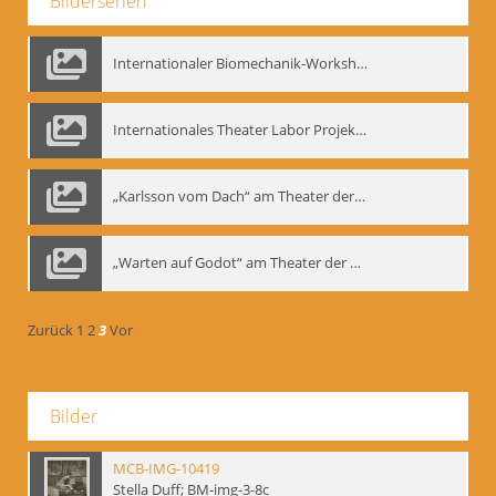
Bilderserien
Internationaler Biomechanik-Workshop, Moskau 1993
Internationales Theater Labor Projekt: Play Don Juan
„Karlsson vom Dach“ am Theater der Satire, Moskau 1985
„Warten auf Godot“ am Theater der Saire, Moskau 1980er
Zurück
1
2
3
Vor
Bilder
MCB-IMG-10419
Stella Duff; BM-img-3-8c