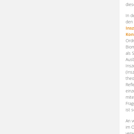
dies
In d
den 
Ins
Kon
Ordn
Biom
als 
Ausb
Insz
(Ins
theo
Refl
einz
mite
Frag
ist 
An v
im O
verw