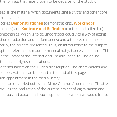
 the formats that have proven to be decisive for the study of
es all the material which documents single
etudes
and other core
this chapter.
egories
D
emonstrationen
(demonstrations),
Workshops
rmances)
and
Kontexte und Reflexion
(context and reflection).
iomechanics, which is to be understood equally as a way of acting
eation (production and performances) and a theoretical complex
her by the objects presented. Thus, an introduction to the subject
apters, reference is made to material not yet accessible online. This
n the library of the International Theatre Institute. The online
 further rights clarifications.
and terms based on the Duden transcription. The abbreviations and
of abbreviations can be found at the end of this page.
rch appointment in the media library.
omechanics carried out by the Mime Centrum/International Theatre
ll as the realisation of the current project of digitalisation and
merous individuals and public sponsors, to whom we would like to