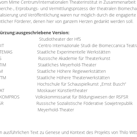
vom Mime Centrum/Internationalen Theaterinstitut in Zusammenarbeit 
erche-, Erprobungs- und Vermittlungsprozess der theatralen Biomechan
talisierung und Veröffentlichung waren nur möglich durch die engagiert
ntlicher Förderer, denen hier von ganzem Herzen gedankt werden soll.
ürzung:
ausgeschriebene Version:
Studiotheater der HfS
BIT
Centro Internazionale Studi die Biomeccanica Teatr
TEMAS
Staatliche Experimentelle Werkstätten
IS
Russische Akademie für Theaterkunst
TIM
Staatliches Meyerhold-Theater
RM
Staatliche Höhere Regiewerkstätten
YTM
Staatliche Höhere Theaterwerkstätten
Hochschule für Schauspielkunst „Ernst Busch“
AT
Moskauer Künstlertheater
RKOMPROS
Volkskommissariat für Bildungswesen der RSFSR
SR
Russische Sozialistische Föderative Sowjetrepublik
M Meyerhold-Theater
n ausführlichen Text zu Genese und Kontext des Projekts von Thilo Wit