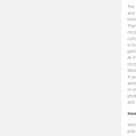
The 
and 
hims
Than
reco
comp
is t
part
At t
reco
More
A sp
were
In o
phot
and 
How
With
prac