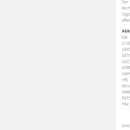
Der 
Rech
Digi
öffe
Abk
bat
CIS
GEK
GIT
Gos
GY
GW
HfS
Mch
NA
RSF
TI
Eine