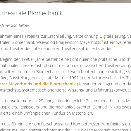
e theatrale Biomechanik
ish version below
ahmen eines Projekts zur Erschließung, Verzeichnung, Digitalisierung, Ve
1
tralen Biomechanik Wsewolod Emiljewitsch Meyerholds
ist ein weiter
2
 und Theater des Internationalen Theaterinstituts entstanden.
 Beginn der 1990er Jahre besteht eine kontinuierliche praktische und
rnationalen Theaterinstituts) mit der von dem russischen Theateravantg
ickelten theatralen Biomechanik. In diesem Kontext fanden vielfältige
räge, Ausstellungen u.a., statt. Mit d
er 1997 in der Autorenschaft des T
ater Meyerholds und die Biomechanik
(Alexander Verlag) und der d
ngreichste, systematisch orientierte Wissens- und Erfahrungskonvolut
mittlerweile mehr als 25-jährige kontinuierliche Zusammenarb
eit des M
uspielers, Regisseurs und Biomechanik-Dozenten Gennadij Nikolajewit
rierte einen umfangreichen Fundus an Materialien.
h das für ein Jahr vom Forschungs- und Kompetenzzentrum Digitalisier
talisierung und Langzeitarchivierung die Fülle dieses Materials systemat