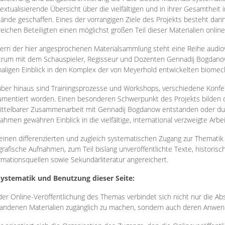
extualisierende Übersicht über die vielfältigen und in ihrer Gesamtheit
ände geschaffen. Eines der vorrangigen Ziele des Projekts besteht darin
reichen Beteiligten einen möglichst großen Teil dieser Materialien onlin
ern der hier angesprochenen Materialsammlung steht eine Reihe audi
rum mit dem Schauspieler, Regisseur und Dozenten Gennadij Bogdanow
aligen Einblick in den Komplex der von Meyerhold entwickelten biome
ber hinaus sind Trainingsprozesse und Workshops, verschiedene Konfer
mentiert worden. Einen besonderen Schwerpunkt des Projekts bilden di
ttelbarer Zusammenarbeit mit Gennadij Bogdanow entstanden oder durc
ahmen gewähren Einblick in die vielfältige, international verzweigte Arbe
inen differenzierten und zugleich systematischen Zugang zur Thematik 
grafische Aufnahmen, zum Teil bislang unveröffentlichte Texte, histori
rmationsquellen sowie Sekundärliteratur angereichert.
Systematik und Benutzung dieser Seite:
der Online-Veröffentlichung des Themas verbindet sich nicht nur die Abs
andenen Materialien zugänglich zu machen, sondern auch deren Anwend