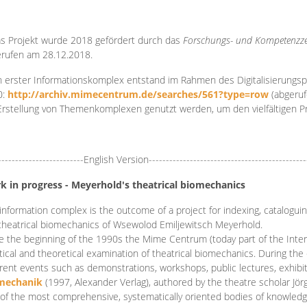
s Projekt wurde 2018 gefördert durch das
Forschungs- und Kompetenzze
rufen am 28.12.2018.
 erster Informationskomplex entstand im Rahmen des Digitalisierungsp
0:
http://archiv.mimecentrum.de/searches/561?type=row
(abgeruf
Erstellung von Themenkomplexen genutzt werden, um den vielfältigen 
-------------------------English Version----------------------------------------------
k in progress - Meyerhold's theatrical biomechanics
information complex is the outcome of a project for indexing, cataloguing,
theatrical biomechanics of Wsewolod Emiljewitsch Meyerhold.
e the beginning of the 1990s the Mime Centrum (today part of the Intern
tical and theoretical examination of theatrical biomechanics. During t
erent events such as demonstrations, workshops, public lectures, exhibi
mechanik
(1997, Alexander Verlag), authored by the theatre scholar Jö
of the most comprehensive, systematically oriented bodies of knowledg