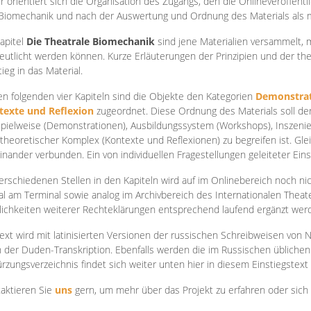
r orientiert sich die Organisation des Zugangs, den die Onlineveröffentl
Biomechanik und nach der Auswertung und Ordnung des Materials als
apite
l
Die Theatrale Biomechanik
sind jene Materialien versammelt,
eutlicht werden können. Kurze Erläuterungen der Prinzipien und der t
tieg in das Material.
en folgenden vier Kapiteln sind die Objekte den Kategorien
Demonstrat
texte und Reflexion
zugeordnet. Diese Ordnung des Materials soll d
Spielweise (Demonstrationen), Ausbildungssystem (Workshops), Inszen
theoretischer Komplex (Kontexte und Reflexionen) zu begreifen ist. Gle
inander verbunden. Ein von individuellen Fragestellungen geleiteter Einst
erschiedenen Stellen in den Kapiteln wird auf im Onlinebereich noch nic
tal am Terminal sowie analog im Archivbereich des Internationalen Theate
ichkeiten weiterer Rechteklärungen entsprechend laufend ergänzt wer
ext wird mit latinisierten Versionen der russischen Schreibweisen von N
 der Duden-Transkription. Ebenfalls werden die im Russischen üblichen
rzungsverzeichnis findet sich weiter unten hier in diesem Einstiegstext
aktieren Sie
uns
gern, um mehr über das Projekt zu erfahren oder sich