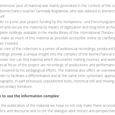
extensive pool of material was mainly generated in the context of the 
biomechanics teacher Gennadij Bogdanow, who was advised in biomechan
elf.
ks to a one year project funding by the Kompetenz- und Forschungszentru
rd and secure the material by means of digitisation and long-term archivi
lete holdings available in the media library of the International Theatre
o make as much of this material as possible accessible online by clarify
ies involved.
he core of the collection is a series of audiovisual recordings, produ
rdings provide a unique insight into the complex of the biomechanical 
over one can find material which documents training routines and works
ecial focus of the project are recordings of productions and performan
 inspired by his pedagogical efforts. The material also offers an overvie
rder to facilitate a differentiated and at the same time systematic appro
ographs, in part previously unpublished texts, historical still and movin
secondary literature.
 to use the information complex:
 the publication of the material we hope to not only make them access
tice and discourse and to stir the dialogue abut history and perspective