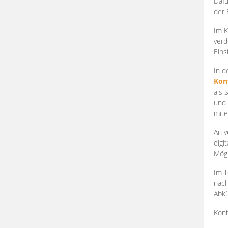
Dafü
der 
Im K
verd
Eins
In d
Kon
als 
und 
mite
An v
digi
Mögl
Im T
nach
Abkü
Kont