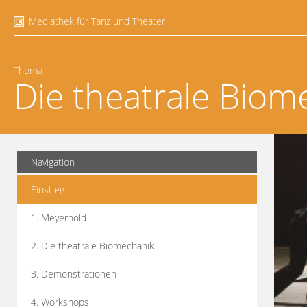
Mediathek für Tanz und Theater
Thema
Die theatrale Biom
Navigation
Einstieg
1. Meyerhold
2. Die theatrale Biomechanik
3. Demonstrationen
4. Workshops