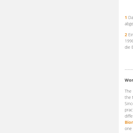
1
Da
abge
2
Ein
199
die 
-----
Wor
The 
the 
Sinc
prac
diff
Bio
one 