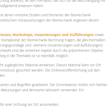
ichung anbietet, an den Formaten, die sich für die Beschäftigung mit
 maßgebend erwiesen haben:
 mit denen einzelne Etüden und Elemente der Biomechanik
heoretischen Voraussetzungen der Biomechanik ergänzen diesen
ionen
,
Workshops
,
Inszenierungen und Aufführungen
sowie
er Komplexität der Biomechanik Rechnung tragen, die gleichermaßen
ierungsgrundlage und -element (Inszenierungen und Aufführungen)
ichwohl sind die einzelnen Kapitel durch die präsentierten Objekte
ieg in die Thematik ist so ebenfalls möglich.
ht zugängliches Material verwiesen. Dieses Material kann vor Ort
rinstituts gesichtet werden. Die Onlineveröffentlichung soll den
den.
amen und Begriffen gearbeitet. Die Schreibweise richtet sich hierbei
 Abkürzungen und Akronyme latinisiert verwendet. Ein
 für eine Sichtung vor Ort anzumelden.