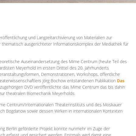
röffentlichung und Langzeitarchivierung von Materialien zur
er thematisch ausgerichteter Informationskomplex der Mediathek für
 theoretische Auseinandersetzung des Mime Centrum (heute Teil des
ardisten Meyerhold im ersten Drittel des 20. Jahrhunderts
 Veranstaltungsformen, Demonstrationen, Workshops, öffentliche
heaterwissenschaftlers Jörg Bochow entstandenen Publikation
Das
azugehörigen DVD veröffentlichte das Mime Centrum das bis dahin
 zur theatralen Biomechanik Meyerholds.
ime Centrum/Internationalen Theaterinstituts und des Moskauer
sch Bogdanow sowie dessen Wirken in internationalen Kontexten
ung Berlin geförderte Projekt konnte nunmehr im Zuge der
isch erfasst und gesichert werden. Erstmals wird damit eine