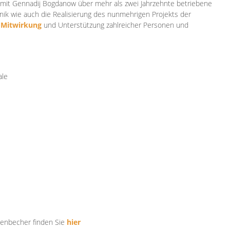
mit Gennadij Bogdanow über mehr als zwei Jahrzehnte betriebene
ik wie auch die Realisierung des nunmehrigen Projekts der
e
Mitwirkung
und Unterstützung zahlr
eicher Personen und
ale
tenbecher finden Sie
hier