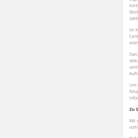
kont
Best
zahl
Im K
Cent
einm
Darü
doku
unmi
Aufn
Um e
foto
Info
Zu 
Mit 
vorh