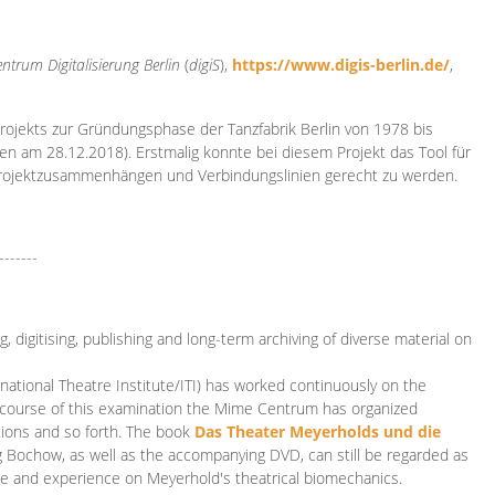
ntrum Digitalisierung
Berlin
(
digiS
),
https://www.digis-berlin.de/
,
rojekts zur Gründungsphase der Tanzfabrik Berlin von 1978 bis
en am 28.12.2018). Erstmalig konnte bei diesem Projekt das Tool für
Projektzusammenhängen und Verbindungslinien gerecht zu werden.
-------
 digitising, publishing and long-term archiving of diverse material on
ational Theatre Institute/ITI) has worked continuously on the
he course of this examination the Mime Centrum has organized
tions and so forth. The book
Das Theater Meyerholds und die
rg Bochow, as well as the accompanying DVD, can still be regarded as
e and experience on Meyerhold's theatrical biomechanics.