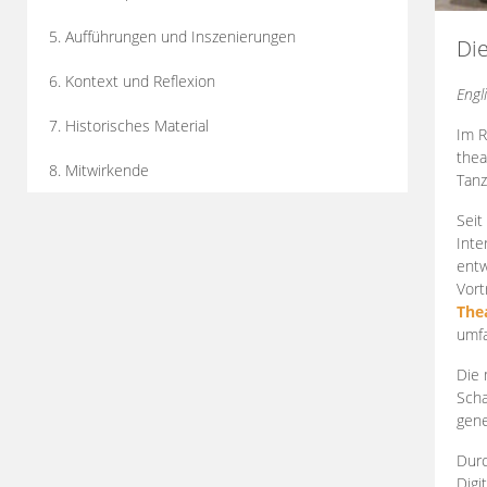
5. Aufführungen und Inszenierungen
Di
6. Kontext und Reflexion
Engl
7. Historisches Material
Im R
thea
8. Mitwirkende
Tanz
Seit
Inte
entw
Vort
The
umfa
Die 
Scha
gene
Durc
Digi