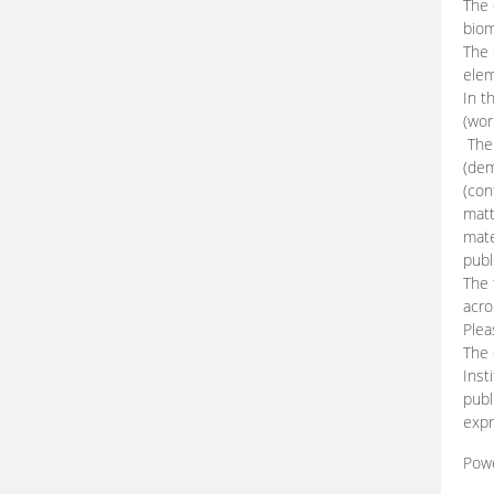
The 
biom
The
elem
In t
(wor
The 
(dem
(con
matt
mate
publ
The 
acro
Plea
The 
Inst
publ
expr
Pow