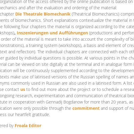
organization of the access offered by the online publication is based on
echanics and after the evaluation and ordering of the material:
 chapter
Die Theatrale Biomechanik
(Theatrical Biomechanics)
compris
ents of biomechanics. Short explanations contextualize the material in 
he following four chapters the material is organized according to the cat
kshops)
,
Inszenierungen und Aufführungen
(productions and perfo
order of the material is meant to take into account the complexity of b
onstrations), a training system (workshops), a basis and element of cr
text and reflection). The individual chapters are connected with each ot
er guided by individual questions is possible. At various points in the ch
rial can be viewed on site digitally at the terminal and in analogue form i
ication will be continuously supplemented according to the development of
texts make use of latinised versions of the Russian spelling of names 
nyms commonly used in Russian are also used in a latinised form. A list 
se contact
us
to find out more about the project or to schedule a resea
ongoing research, experimentation and communication of theatrical bi
itute in cooperation with Gennadij Bogdanow for more than 20 years, as we
ication were only possible through the
commitment
and support of nu
ess our heartfelt gratitude.
ered by
Froala Editor