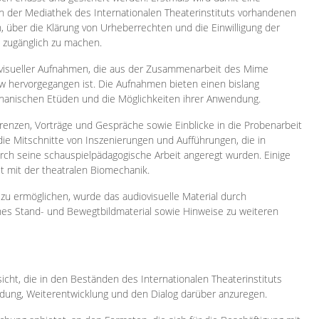
 in der Mediathek des Internationalen Theaterinstituts vorhandenen
, über die Klärung von Urheberrechten und die Einwilligung der
e zugänglich zu machen.
ovisueller Aufnahmen, die aus der Zusammenarbeit des Mime
 hervorgegangen ist. Die Aufnahmen bieten einen bislang
chanischen Etüden und die Möglichkeiten ihrer Anwendung.
enzen, Vorträge und Gespräche sowie Einblicke in die Probenarbeit
e Mitschnitte von Inszenierungen und Aufführungen, die in
h seine schauspielpädagogische Arbeit angeregt wurden. Einige
it mit der theatralen Biomechanik.
zu ermöglichen, wurde das audiovisuelle Material durch
sches Stand- und Bewegtbildmaterial sowie Hinweise zu weiteren
icht, die in den Beständen des Internationalen Theaterinstituts
ung, Weiterentwicklung und den Dialog darüber anzuregen.