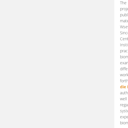
The 
proj
publ
mate
Wsew
Sinc
Cent
Inst
prac
biom
exam
diff
work
fort
die
auth
well
rega
syst
expe
biom