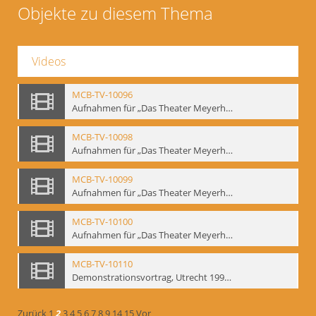
Objekte zu diesem Thema
Videos
MCB-TV-10096
Aufnahmen für „Das Theater Meyerholds und die Biomechanik“ (6). Biomechanische Grundelemente und szenische Umsetzung, Ausschnitt 2 - Interne Signatur: BM-vid-6_A2
MCB-TV-10098
Aufnahmen für „Das Theater Meyerholds und die Biomechanik“ (7). Biomechanische Etüden – Detailstudien, Ausschnitt 1 - Interne Signatur: BM-vid-7_A1
MCB-TV-10099
Aufnahmen für „Das Theater Meyerholds und die Biomechanik“ (7). Biomechanische Etüden – Detailstudien, Ausschnitt 2 - Interne Signatur: BM-vid-7_A2
MCB-TV-10100
Aufnahmen für „Das Theater Meyerholds und die Biomechanik“ (7). Biomechanische Etüden – Detailstudien, Ausschnitt 3 - Interne Signatur: BM-vid-7_A3
MCB-TV-10110
Demonstrationsvortrag, Utrecht 1991 (1) - Interne Signatur: BM-vid-17
Zurück
1
2
3
4
5
6
7
8
9
14
15
Vor