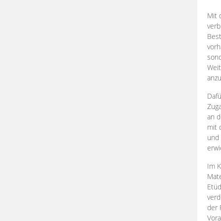
Mit 
verb
Best
vorh
son
Weit
anzu
Dafü
Zuga
an d
mit 
und 
erwi
Im K
Mate
Etü
verd
der 
Vora