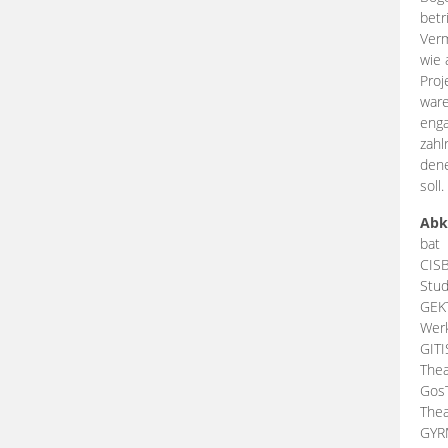
betr
Verm
wie 
Proj
ware
enga
zahl
dene
soll.
Abk
bat
CIS
Stud
GEK
Werk
GIT
Thea
Gos
Thea
GY