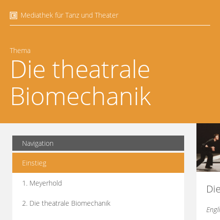
Mediathek für Tanz und Theater
Thema
Die theatrale
Biomechanik
Navigation
Einstieg
1. Meyerhold
Di
2. Die theatrale Biomechanik
Engl