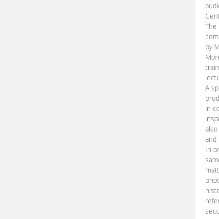
audi
Cent
The 
comp
by M
More
trai
lect
A sp
prod
in c
insp
also
and 
In o
same
matt
phot
hist
refe
seco