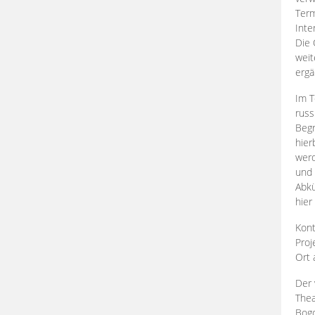
Term
Inte
Die 
weit
ergä
Im T
russ
Begr
hier
werd
und 
Abkü
hier
Kont
Proj
Ort
Der 
Thea
Bogd