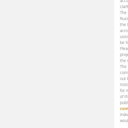
acco
clari
The 
Russ
the 
acro
used
be f
Plea
proj
the 
The 
comm
out 
Inst
for 
of t
publ
com
indi
woul