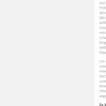
und 
Prob
beso
Mits
Auff
Zus
ents
scha
Eini
viel
thea
Um e
syst
ermö
durc
unve
Bewe
Info
ange
Zu 