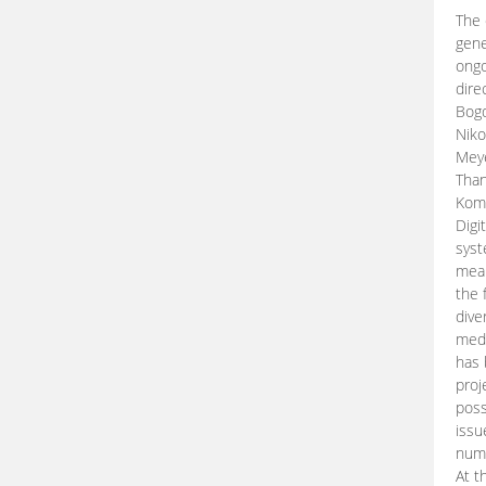
The 
gene
ongo
dire
Bogd
Niko
Meye
Than
Kom
Digi
syst
mean
the 
dive
medi
has 
proj
poss
issu
nume
At t