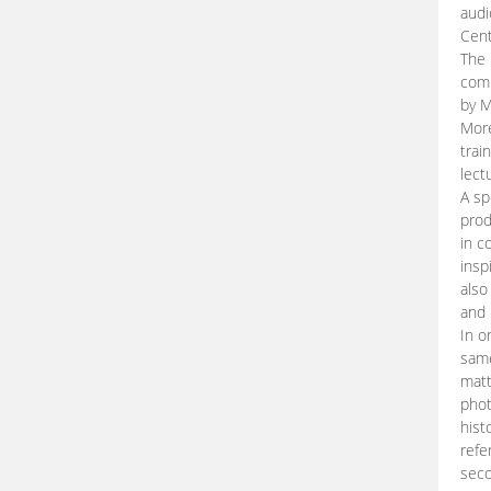
audi
Cent
The 
comp
by M
More
trai
lect
A sp
prod
in c
insp
also
and 
In o
same
matt
phot
hist
refe
seco