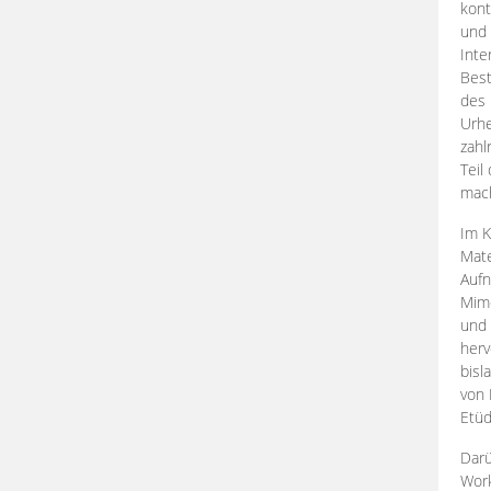
kont
und 
Inte
Best
des 
Urhe
zahl
Teil
mac
Im K
Mate
Aufn
Mime
und
herv
bisl
von 
Etüd
Darü
Work