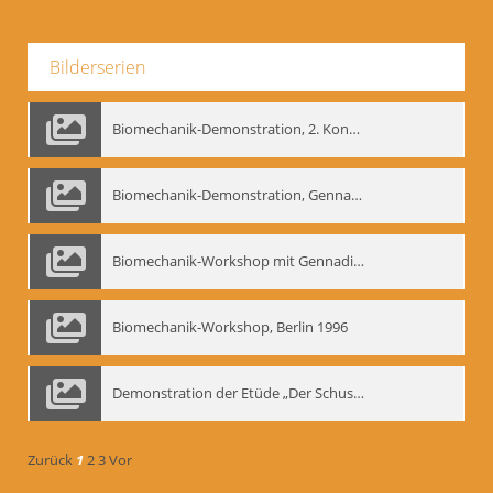
Bilderserien
Biomechanik-Demonstration, 2. Kongress der EMF, Mai 1995
Biomechanik-Demonstration, Gennadij Bogdanow im Berliner Ensemble, 04.10.1991
Biomechanik-Workshop mit Gennadij Nikolajewitsch Bogdanow im Mime Centrum Berlin, 1991
Biomechanik-Workshop, Berlin 1996
Demonstration der Etüde „Der Schuss mit dem Bogen“ durch Gennadij Nikolajewitsch Bogdanow, Berlin 1991
Zurück
1
2
3
Vor