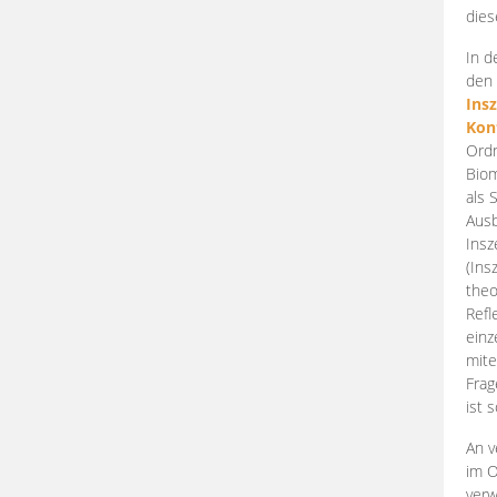
dies
In d
den 
Ins
Kon
Ordn
Biom
als 
Ausb
Insz
(Ins
theo
Refl
einz
mite
Frag
ist 
An v
im O
verw