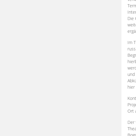
Term
Inte
Die 
weit
ergä
Im T
russ
Begr
hier
werd
und 
Abkü
hier
Kont
Proj
Ort
Der 
Thea
Bogd