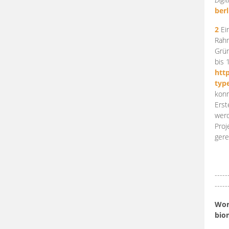
berl
2
Ein
Rahm
Grün
bis 
htt
typ
konn
Erst
werd
Proj
gere
-----
-----
Work
bio