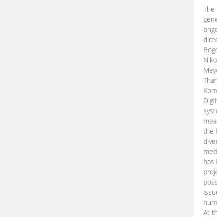
The 
gene
ongo
dire
Bogd
Niko
Meye
Than
Kom
Digi
syst
mean
the 
dive
medi
has 
proj
poss
issu
nume
At t