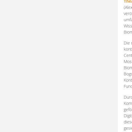
The
(Ale
verö
umfa
Wiss
Biom
Die 
kont
Cent
Mosk
Biom
Bogd
Kont
Fund
Durc
Komp
gefö
Digi
dies
gesi