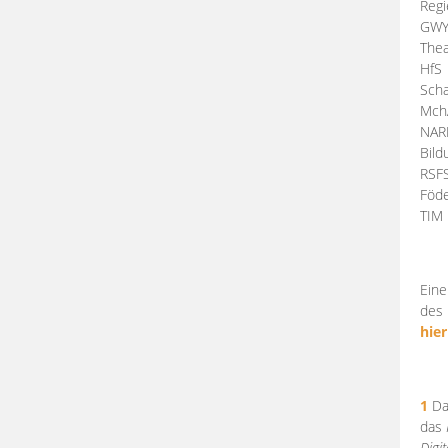
Regi
GW
Thea
HfS
Scha
Mch
NA
Bil
RSF
Föde
TI
Eine
des 
hier
1
Da
das
Digi