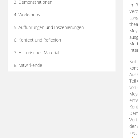
3. Demonstrationen
Im R
Verz
4. Workshops
Lang
thea
5. Aufführungen und Inszenierungen
Mey
ausg
6. Kontext und Reflexion
Medi
Inte
7. Historisches Material
Seit
8. Mitwirkende
kont
Aus
Teil
von 
Meye
entw
Kont
Demo
Vort
der 
Jörg