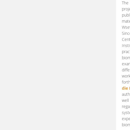
The 
proj
publ
mate
Wsew
Sinc
Cent
Inst
prac
biom
exam
diff
work
fort
die
auth
well
rega
syst
expe
biom