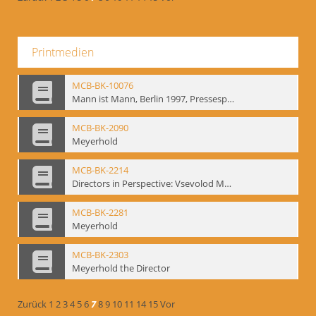
Printmedien
MCB-BK-10076
Mann ist Mann, Berlin 1997, Pressespiegel - interne Signatur: BM-prt-262-24
MCB-BK-2090
Meyerhold
MCB-BK-2214
Directors in Perspective: Vsevolod Meyerhold - interne Signatur BM-prt-6
MCB-BK-2281
Meyerhold
MCB-BK-2303
Meyerhold the Director
Zurück
1
2
3
4
5
6
7
8
9
10
11
14
15
Vor