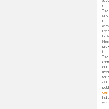
acco
clari
The 
Russ
the 
acro
used
be f
Plea
proj
the 
The 
comm
out 
Inst
for 
of t
publ
com
indi
woul