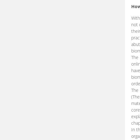
How
With
not 
thei
prac
abut
biom
The 
onli
have
biom
orde
The
(The
mate
core
expl
chap
In t
orga