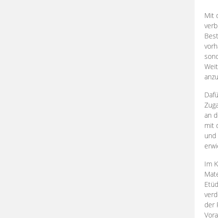
Mit 
verb
Best
vorh
son
Weit
anzu
Dafü
Zuga
an d
mit 
und 
erwi
Im K
Mate
Etü
verd
der 
Vora