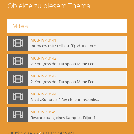
Objekte zu diesem Thema
Videos
MCB-TV-10141
Interview mit Stella Duff (Bd. II) - Interne Signatur: BM-vid-58
MCB-TV-10142
2. Kongress der European Mime Federation: „Rekonstruktion/Innovation“, Berlin Mai 1993 - Interne Signatur: BM-vid-59
MCB-TV-10143
2. Kongress der European Mime Federation: „Rekonstruktion/Innovation“, Berlin Mai 1993. Dokumentation der Konferenzaktivitäten - Interne Signatur: BM-vid-70
MCB-TV-10144
3-sat „Kulturzeit“ Bericht zur Inszenierung „Mann ist Mann“ von Thomas Ostermeier und Gennadij Bogdanow - Interne Signatur: BM-vid-80
MCB-TV-10145
Beschreibung eines Kampfes, Dijon 1998. nach Kafka - Interne Signatur: BM-vid-81
Zurück
1
2
3
4
5
6
7
8
9
10
11
14
15
Vor