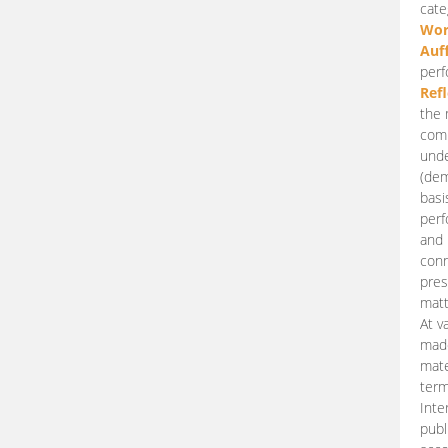
cate
Wor
Auf
perf
Ref
the 
comp
unde
(dem
basi
perf
and 
conn
pres
matt
At v
made
mate
term
Inte
publ