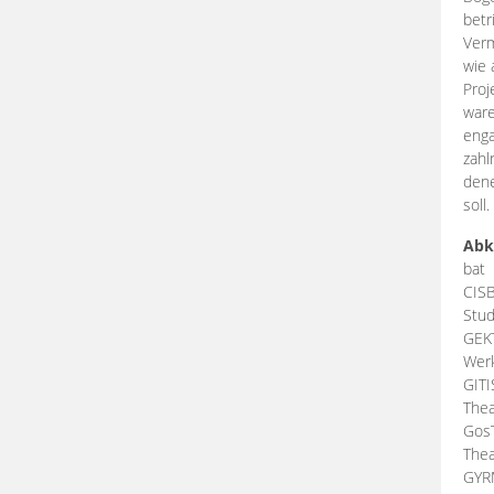
betr
Verm
wie 
Proj
ware
enga
zahl
dene
soll.
Abk
bat
CIS
Stud
GEK
Werk
GIT
Thea
Gos
Thea
GY