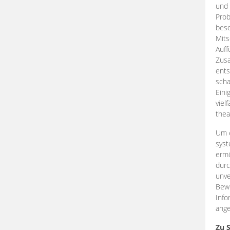
und 
Prob
beso
Mits
Auff
Zus
ents
scha
Eini
viel
thea
Um e
syst
ermö
durc
unve
Bewe
Info
ange
Zu 