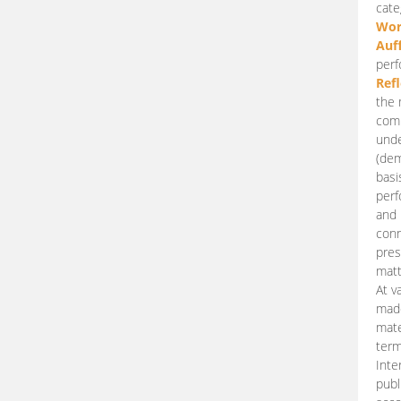
cate
Wor
Auf
perf
Ref
the 
comp
unde
(dem
basi
perf
and 
conn
pres
matt
At v
made
mate
term
Inte
publ