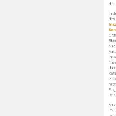
dies
In d
den 
Ins
Kon
Ordn
Biom
als 
Ausb
Insz
(Ins
theo
Refl
einz
mite
Frag
ist 
An v
im O
verw