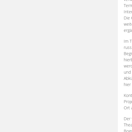
Term
Inte
Die 
weit
ergä
Im T
russ
Begr
hier
werd
und 
Abkü
hier
Kont
Proj
Ort
Der 
Thea
Bogd