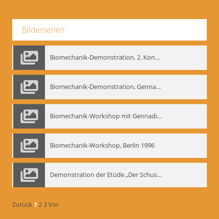
Bilderserien
Biomechanik-Demonstration, 2. Kongress der EMF, Mai 1995
Biomechanik-Demonstration, Gennadij Bogdanow im Berliner Ensemble, 04.10.1991
Biomechanik-Workshop mit Gennadij Nikolajewitsch Bogdanow im Mime Centrum Berlin, 1991
Biomechanik-Workshop, Berlin 1996
Demonstration der Etüde „Der Schuss mit dem Bogen“ durch Gennadij Nikolajewitsch Bogdanow, Berlin 1991
Zurück
1
2
3
Vor