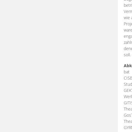
betr
Verm
wie 
Proj
ware
enga
zahl
dene
soll.
Abk
bat
CIS
Stud
GEK
Werk
GIT
Thea
Gos
Thea
GY