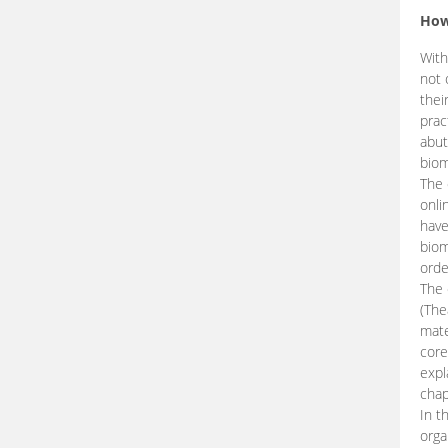
How
With
not 
thei
prac
abut
biom
The 
onli
have
biom
orde
The
(The
mate
core
expl
chap
In t
orga