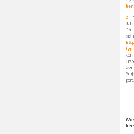
berl
2
Ein
Rahm
Grün
bis 
htt
typ
konn
Erst
werd
Proj
gere
-----
-----
Work
bio