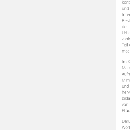
kont
und 
Inte
Best
des 
Urhe
zahl
Teil
mac
Im K
Mate
Aufn
Mime
und
herv
bisl
von 
Etüd
Darü
Work