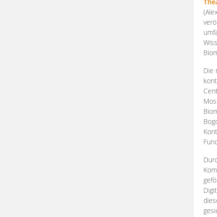
The
(Ale
verö
umfa
Wiss
Biom
Die 
kont
Cent
Mosk
Biom
Bogd
Kont
Fund
Durc
Komp
gefö
Digi
dies
gesi