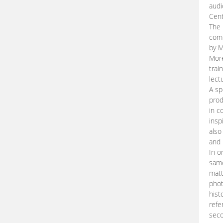
audi
Cent
The 
comp
by M
More
trai
lect
A sp
prod
in c
insp
also
and 
In o
same
matt
phot
hist
refe
seco