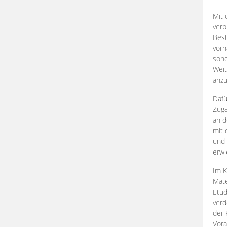
Mit 
verb
Best
vorh
son
Weit
anzu
Dafü
Zuga
an d
mit 
und 
erwi
Im K
Mate
Etü
verd
der 
Vora