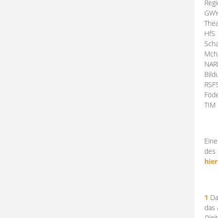
Regi
GW
Thea
HfS
Scha
Mch
NA
Bil
RSF
Föde
TI
Eine
des 
hier
1
Da
das
Digi