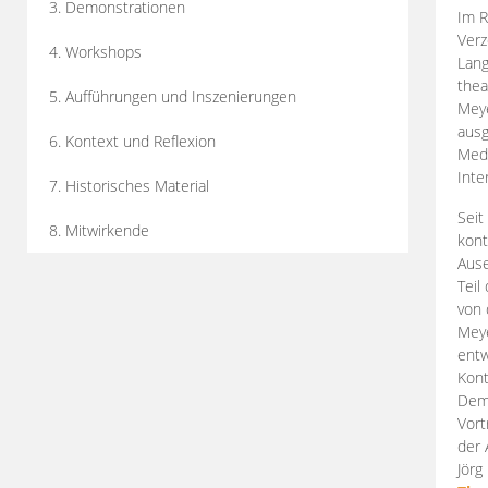
3. Demonstrationen
Im R
Verz
4. Workshops
Lang
thea
5. Aufführungen und Inszenierungen
Mey
ausg
6. Kontext und Reflexion
Medi
Inte
7. Historisches Material
Seit
8. Mitwirkende
kont
Aus
Teil
von 
Meye
entw
Kont
Demo
Vort
der 
Jörg