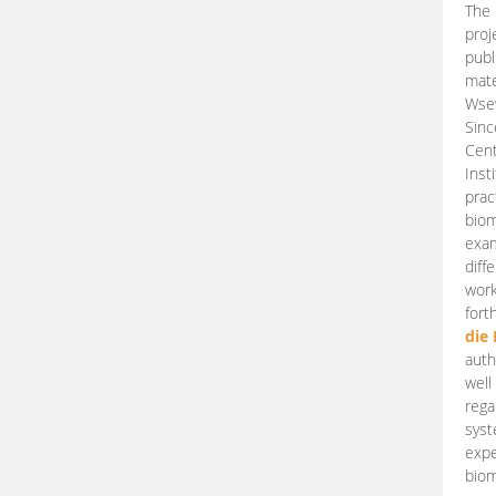
The 
proj
publ
mate
Wsew
Sinc
Cent
Inst
prac
biom
exam
diff
work
fort
die
auth
well
rega
syst
expe
biom