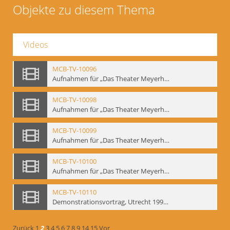
Objekte zu diesem Thema
Videos
MCB-TV-10096
Aufnahmen für „Das Theater Meyerholds und die Biomechanik“ (6). Biomechanische Grundelemente und szenische Umsetzung, Ausschnitt 2 - Interne Signatur: BM-vid-6_A2
MCB-TV-10098
Aufnahmen für „Das Theater Meyerholds und die Biomechanik“ (7). Biomechanische Etüden – Detailstudien, Ausschnitt 1 - Interne Signatur: BM-vid-7_A1
MCB-TV-10099
Aufnahmen für „Das Theater Meyerholds und die Biomechanik“ (7). Biomechanische Etüden – Detailstudien, Ausschnitt 2 - Interne Signatur: BM-vid-7_A2
MCB-TV-10100
Aufnahmen für „Das Theater Meyerholds und die Biomechanik“ (7). Biomechanische Etüden – Detailstudien, Ausschnitt 3 - Interne Signatur: BM-vid-7_A3
MCB-TV-10110
Demonstrationsvortrag, Utrecht 1991 (1) - Interne Signatur: BM-vid-17
Zurück
1
2
3
4
5
6
7
8
9
14
15
Vor