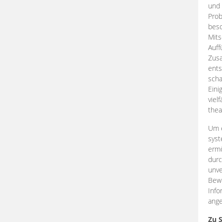
und 
Prob
beso
Mits
Auff
Zus
ents
scha
Eini
viel
thea
Um e
syst
ermö
durc
unve
Bewe
Info
ange
Zu 