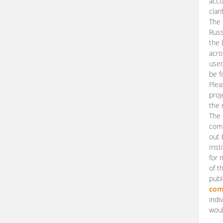
acco
clari
The 
Russ
the 
acro
used
be f
Plea
proj
the 
The 
comm
out 
Inst
for 
of t
publ
com
indi
woul