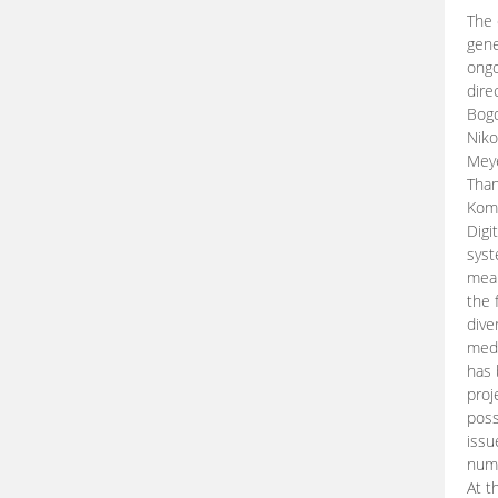
The 
gene
ongo
dire
Bogd
Niko
Meye
Than
Kom
Digi
syst
mean
the 
dive
medi
has 
proj
poss
issu
nume
At t