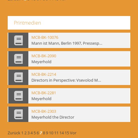
Printmedien
MCB-BK-10076
Mann ist Mann, Berlin 1997, Pressespiegel - interne Signatur: BM-prt-262-24
MCB-BK-2090
Meyerhold
MCB-BK-2214
Directors in Perspective: Vsevolod Meyerhold - interne Signatur BM-prt-6
MCB-BK-2281
Meyerhold
MCB-BK-2303
Meyerhold the Director
Zurück
1
2
3
4
5
6
7
8
9
10
11
14
15
Vor