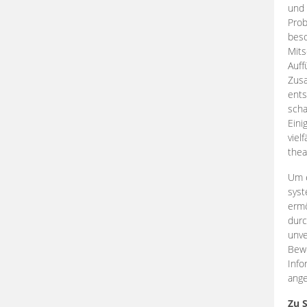
und 
Prob
beso
Mits
Auff
Zus
ents
scha
Eini
viel
thea
Um e
syst
ermö
durc
unve
Bewe
Info
ange
Zu 