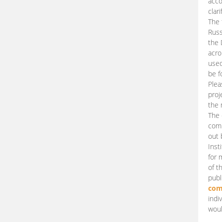
acco
clari
The 
Russ
the 
acro
used
be f
Plea
proj
the 
The 
comm
out 
Inst
for 
of t
publ
com
indi
woul