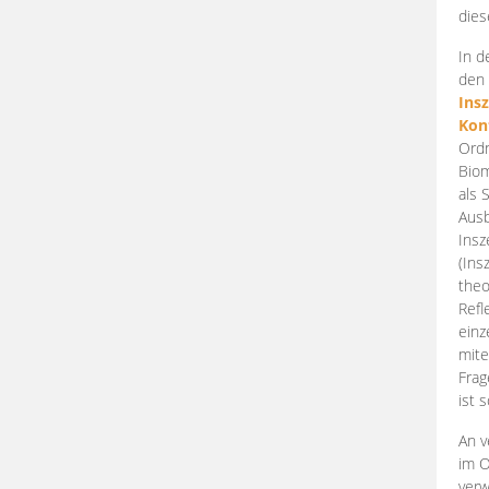
dies
In d
den 
Ins
Kon
Ordn
Biom
als 
Ausb
Insz
(Ins
theo
Refl
einz
mite
Frag
ist 
An v
im O
verw