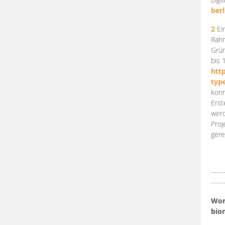
berl
2
Ein
Rahm
Grün
bis 
htt
typ
konn
Erst
werd
Proj
gere
-----
-----
Work
bio