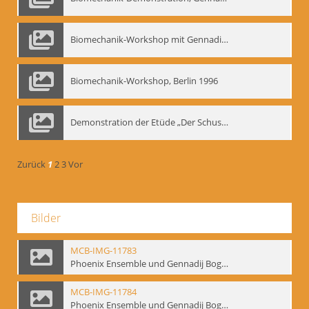
Biomechanik-Workshop mit Gennadij Nikolajewitsch Bogdanow im Mime Centrum Berlin, 1991
Biomechanik-Workshop, Berlin 1996
Demonstration der Etüde „Der Schuss mit dem Bogen“ durch Gennadij Nikolajewitsch Bogdanow, Berlin 1991
Zurück
1
2
3
Vor
Bilder
MCB-IMG-11783
Phoenix Ensemble und Gennadij Bogdanow; BM-img-105-9
MCB-IMG-11784
Phoenix Ensemble und Gennadij Bogdanow; BM-img-105-10