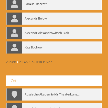
Samuel Beckett
Alexandr Below
Alexandr Alexandrowitsch Blok
Jörg Bochow
Zurück
1
2
3
4
5
6
7
8
9
10
11
Vor
Orte
Russische Akademie für Theaterkunst – GITIS