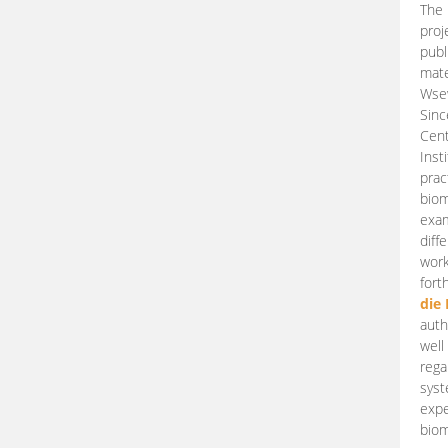
The 
proj
publ
mate
Wsew
Sinc
Cent
Inst
prac
biom
exam
diff
work
fort
die
auth
well
rega
syst
expe
biom