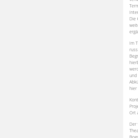
Term
Inte
Die 
weit
ergä
Im T
russ
Begr
hier
werd
und 
Abkü
hier
Kont
Proj
Ort
Der 
Thea
Bogd