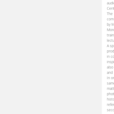
audi
Cent
The 
comp
by M
More
trai
lect
A sp
prod
in c
insp
also
and 
In o
same
matt
phot
hist
refe
seco