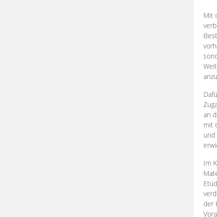
Mit 
verb
Best
vorh
son
Weit
anzu
Dafü
Zuga
an d
mit 
und 
erwi
Im K
Mate
Etü
verd
der 
Vora