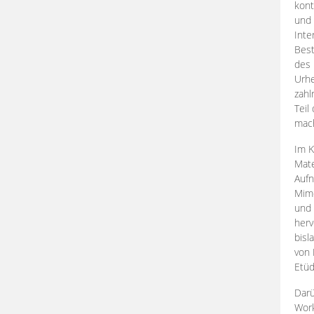
kont
und 
Inte
Best
des 
Urhe
zahl
Teil
mac
Im K
Mate
Aufn
Mime
und
herv
bisl
von 
Etüd
Darü
Work