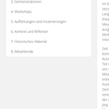
3. Demonstrationen
Im R
Verz
4. Workshops
Lang
thea
5. Aufführungen und Inszenierungen
Mey
ausg
6. Kontext und Reflexion
Medi
Inte
7. Historisches Material
Seit
8. Mitwirkende
kont
Aus
Teil
von 
Meye
entw
Kont
Demo
Vort
der 
Jörg