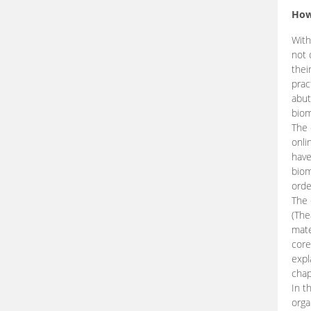
How
With
not 
thei
prac
abut
biom
The 
onli
have
biom
orde
The
(The
mate
core
expl
chap
In t
orga