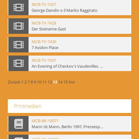
MCB-TV-7427
George Dandin o il Marito Raggirato
MCB-TV-7428
Der Steinerne Gast
MCB-TV-7430
7 Assilon Place
MCB-TV-7431
An Evening of Checkov's Vaudevilles. The Evils of Tobacco, The Bear, The Marriage Proposal
Zurück
1
2
7
8
9
10
11
12
13
14
15
Vor
Printmedien
MCB-BK-10071
Mann ist Mann, Berlin 1997, Pressespiegel - interne Signatur: BM-prt-262-19