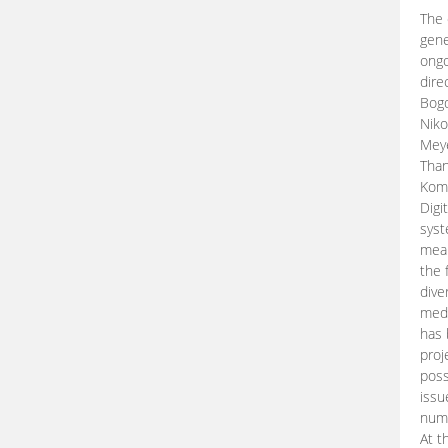
The 
gene
ongo
dire
Bogd
Niko
Meye
Than
Kom
Digi
syst
mean
the 
dive
medi
has 
proj
poss
issu
nume
At t