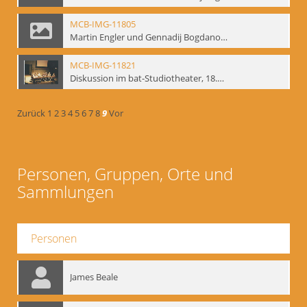
MCB-IMG-11805
Martin Engler und Gennadij Bogdanow; BM-img-113
MCB-IMG-11821
Diskussion im bat-Studiotheater, 18.09.1995; BM-img-127-3
Zurück
1
2
3
4
5
6
7
8
9
Vor
Personen, Gruppen, Orte und
Sammlungen
Personen
James Beale