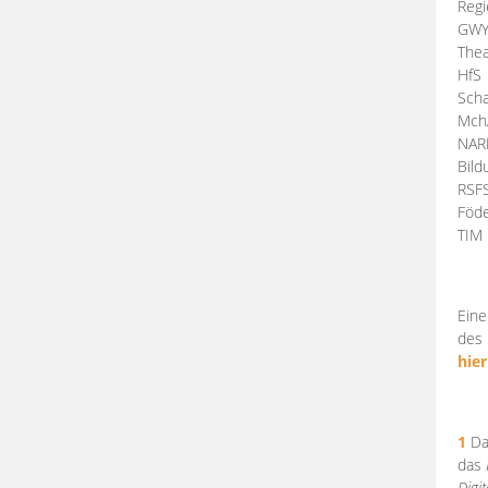
Regi
GW
Thea
HfS
Scha
Mch
NA
Bil
RSF
Föde
TI
Eine
des 
hier
1
Da
das
Digi