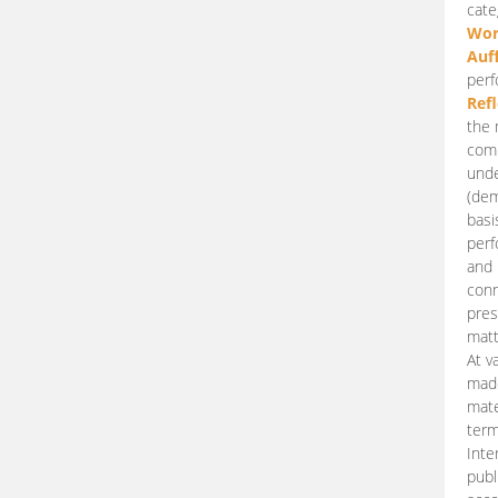
cate
Wor
Auf
perf
Ref
the 
comp
unde
(dem
basi
perf
and 
conn
pres
matt
At v
made
mate
term
Inte
publ