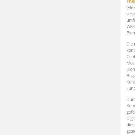
The
(Ale
verö
umfa
Wiss
Biom
Die 
kont
Cent
Mosk
Biom
Bogd
Kont
Fund
Durc
Komp
gefö
Digi
dies
gesi