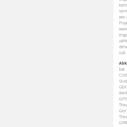
betr
Verm
wie 
Proj
ware
enga
zahl
dene
soll.
Abk
bat
CIS
Stud
GEK
Werk
GIT
Thea
Gos
Thea
GY