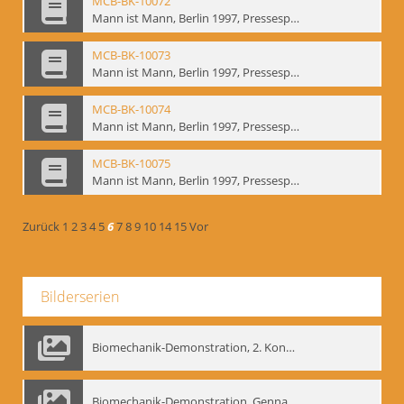
MCB-BK-10072
Mann ist Mann, Berlin 1997, Pressespiegel - interne Signatur: BM-prt-262-20
MCB-BK-10073
Mann ist Mann, Berlin 1997, Pressespiegel - interne Signatur: BM-prt-262-21
MCB-BK-10074
Mann ist Mann, Berlin 1997, Pressespiegel - interne Signatur: BM-prt-262-22
MCB-BK-10075
Mann ist Mann, Berlin 1997, Pressespiegel - interne Signatur: BM-prt-262-23
Zurück
1
2
3
4
5
6
7
8
9
10
14
15
Vor
Bilderserien
Biomechanik-Demonstration, 2. Kongress der EMF, Mai 1995
Biomechanik-Demonstration, Gennadij Bogdanow im Berliner Ensemble, 04.10.1991