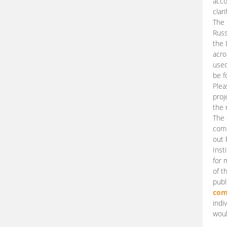
acco
clari
The 
Russ
the 
acro
used
be f
Plea
proj
the 
The 
comm
out 
Inst
for 
of t
publ
com
indi
woul