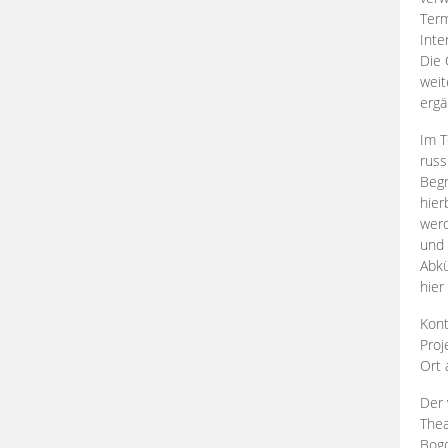
Term
Inte
Die 
weit
ergä
Im T
russ
Begr
hier
werd
und 
Abkü
hier
Kont
Proj
Ort
Der 
Thea
Bogd