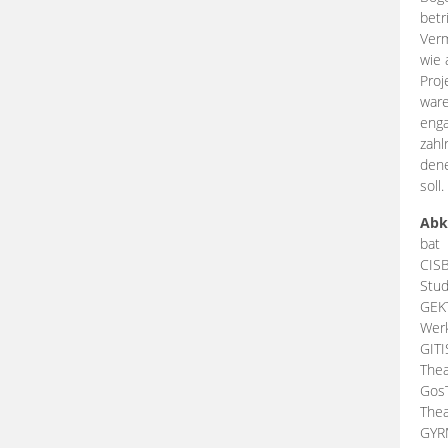
betr
Verm
wie 
Proj
ware
enga
zahl
dene
soll.
Abk
bat
CIS
Stud
GEK
Werk
GIT
Thea
Gos
Thea
GY