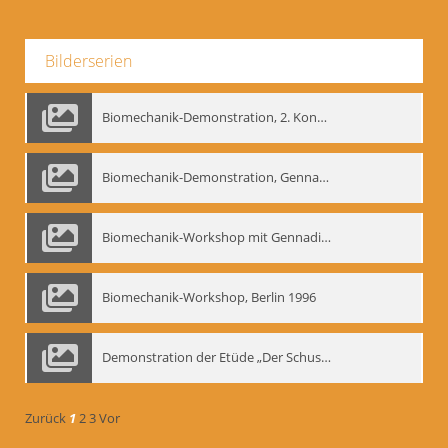
Bilderserien
Biomechanik-Demonstration, 2. Kongress der EMF, Mai 1995
Biomechanik-Demonstration, Gennadij Bogdanow im Berliner Ensemble, 04.10.1991
Biomechanik-Workshop mit Gennadij Nikolajewitsch Bogdanow im Mime Centrum Berlin, 1991
Biomechanik-Workshop, Berlin 1996
Demonstration der Etüde „Der Schuss mit dem Bogen“ durch Gennadij Nikolajewitsch Bogdanow, Berlin 1991
Zurück
1
2
3
Vor