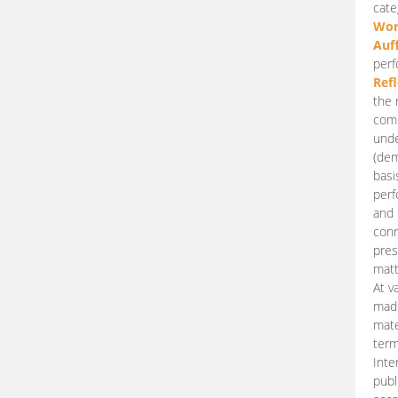
cate
Wor
Auf
perf
Ref
the 
comp
unde
(dem
basi
perf
and 
conn
pres
matt
At v
made
mate
term
Inte
publ