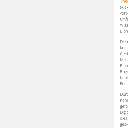
The
(Ale
verö
umfa
Wiss
Biom
Die 
kont
Cent
Mosk
Biom
Bogd
Kont
Fund
Durc
Komp
gefö
Digi
dies
gesi