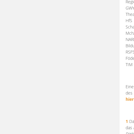
Regi
GW
Thea
HfS
Scha
Mch
NA
Bil
RSF
Föde
TI
Eine
des 
hier
1
Da
das
Digi