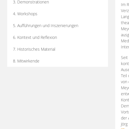
3. Demonstrationen
Im R
Verz
4. Workshops
Lang
thea
5. Aufführungen und Inszenierungen
Mey
ausg
6. Kontext und Reflexion
Medi
Inte
7. Historisches Material
Seit
8. Mitwirkende
kont
Aus
Teil
von 
Meye
entw
Kont
Demo
Vort
der 
Jörg