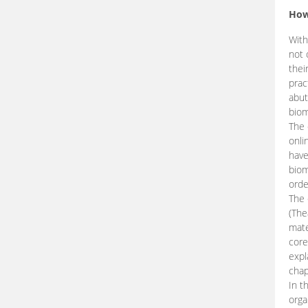
How
With
not 
thei
prac
abut
biom
The 
onli
have
biom
orde
The
(The
mate
core
expl
chap
In t
orga