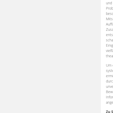
und 
Prob
beso
Mits
Auff
Zus
ents
scha
Eini
viel
thea
Um e
syst
ermö
durc
unve
Bewe
Info
ange
Zu 