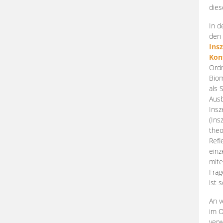
dies
In d
den 
Ins
Kon
Ordn
Biom
als 
Ausb
Insz
(Ins
theo
Refl
einz
mite
Frag
ist 
An v
im O
verw