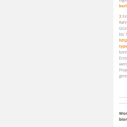
berl
2
Ein
Rahm
Grün
bis 
htt
typ
konn
Erst
werd
Proj
gere
-----
-----
Work
bio