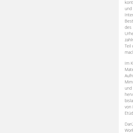
kont
und 
Inte
Best
des 
Urhe
zahl
Teil
mac
Im K
Mate
Aufn
Mime
und
herv
bisl
von 
Etüd
Darü
Work