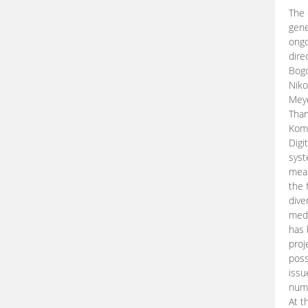
The 
gene
ongo
dire
Bogd
Niko
Meye
Than
Kom
Digi
syst
mean
the 
dive
medi
has 
proj
poss
issu
nume
At t