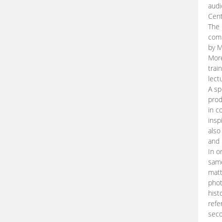
audi
Cent
The 
comp
by M
More
trai
lect
A sp
prod
in c
insp
also
and 
In o
same
matt
phot
hist
refe
seco