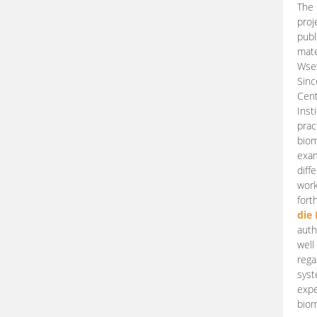
The 
proj
publ
mate
Wsew
Sinc
Cent
Inst
prac
biom
exam
diff
work
fort
die
auth
well
rega
syst
expe
biom