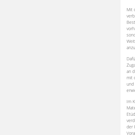
Mit 
verb
Best
vorh
son
Weit
anzu
Dafü
Zuga
an d
mit 
und 
erwi
Im K
Mate
Etü
verd
der 
Vora