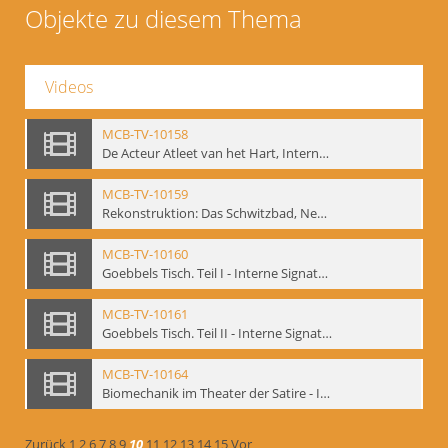
Objekte zu diesem Thema
Videos
MCB-TV-10158
De Acteur Atleet van het Hart, Internationale Konferenz, Gent, 17.11.2004 - Interne Signatur: BM-vid-129
MCB-TV-10159
Rekonstruktion: Das Schwitzbad, New York 1993 - Interne Signatur: BM-vid-133
MCB-TV-10160
Goebbels Tisch. Teil I - Interne Signatur: BM-vid-134
MCB-TV-10161
Goebbels Tisch. Teil II - Interne Signatur: BM-vid-135
MCB-TV-10164
Biomechanik im Theater der Satire - Interne Signatur: BM-vid-189
Zurück
1
2
6
7
8
9
10
11
12
13
14
15
Vor