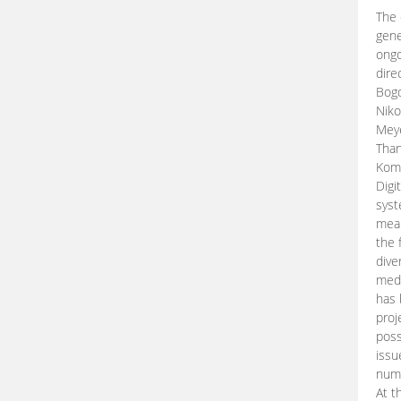
The 
gene
ongo
dire
Bogd
Niko
Meye
Than
Kom
Digi
syst
mean
the 
dive
medi
has 
proj
poss
issu
nume
At t