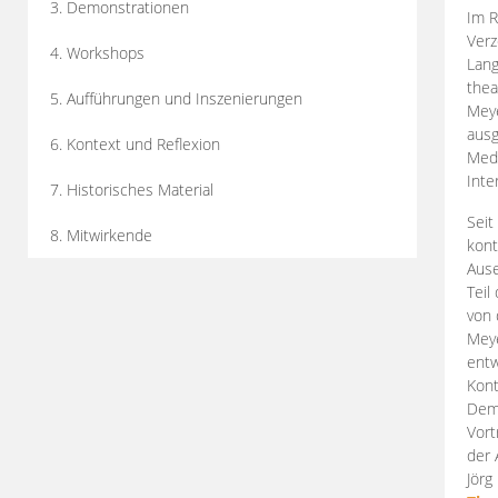
3. Demonstrationen
Im R
Verz
4. Workshops
Lang
thea
5. Aufführungen und Inszenierungen
Mey
ausg
6. Kontext und Reflexion
Medi
Inte
7. Historisches Material
Seit
8. Mitwirkende
kont
Aus
Teil
von 
Meye
entw
Kont
Demo
Vort
der 
Jörg