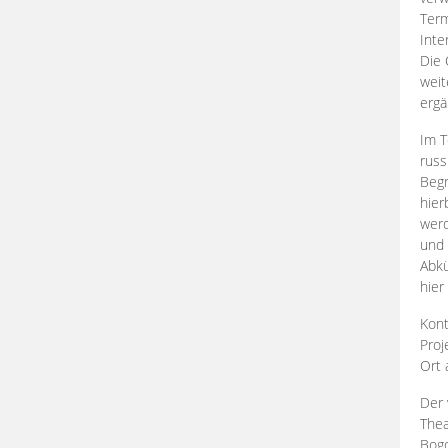
Term
Inte
Die 
weit
ergä
Im T
russ
Begr
hier
werd
und 
Abkü
hier
Kont
Proj
Ort
Der 
Thea
Bogd