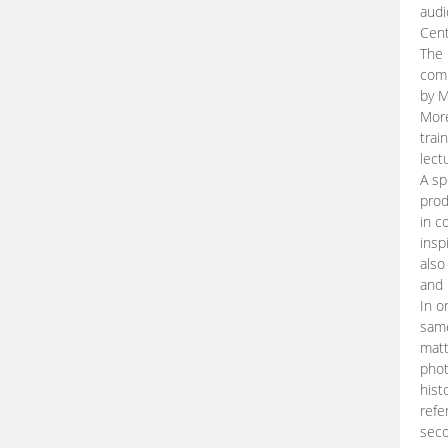
audi
Cent
The 
comp
by M
More
trai
lect
A sp
prod
in c
insp
also
and 
In o
same
matt
phot
hist
refe
seco