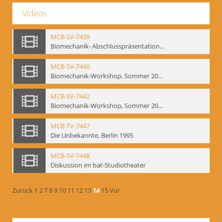
Videos
MCB-SV-7439
Biomechanik- Abschlusspräsentation des Workshops Sommer 2001
MCB-SV-7440
Biomechanik-Workshop, Sommer 2002
MCB-SV-7442
Biomechanik-Workshop, Sommer 2003
MCB-TV-7447
Die Unbekannte, Berlin 1995
MCB-SV-7448
Diskussion im bat-Studiotheater
Zurück
1
2
7
8
9
10
11
12
13
14
15
Vor