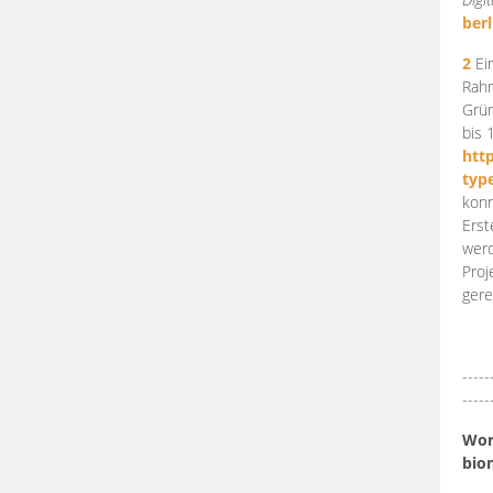
berl
2
Ein
Rahm
Grün
bis 
htt
typ
konn
Erst
werd
Proj
gere
-----
-----
Work
bio