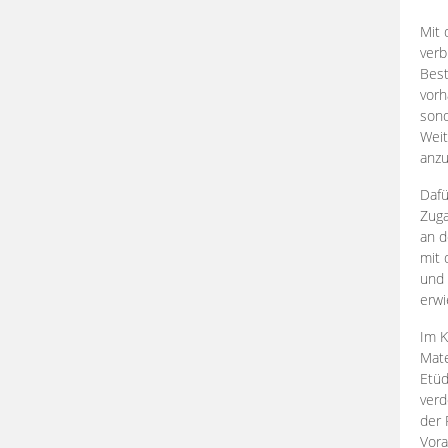
Mit 
verb
Best
vorh
son
Weit
anzu
Dafü
Zuga
an d
mit 
und 
erwi
Im K
Mate
Etü
verd
der 
Vora