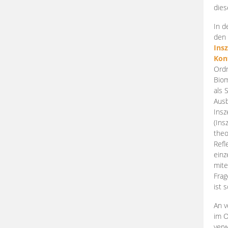
dies
In d
den 
Ins
Kon
Ordn
Biom
als 
Ausb
Insz
(Ins
theo
Refl
einz
mite
Frag
ist 
An v
im O
verw