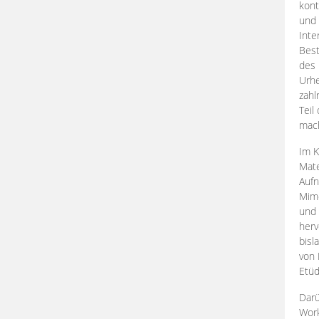
kont
und 
Inte
Best
des 
Urhe
zahl
Teil
mac
Im K
Mate
Aufn
Mime
und
herv
bisl
von 
Etüd
Darü
Work