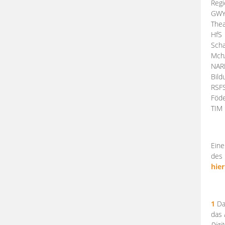
Regi
GW
Thea
HfS
Scha
Mch
NA
Bil
RSF
Föde
TI
Eine
des 
hier
1
Da
das
Digi