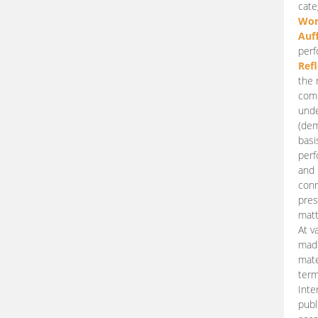
cate
Wor
Auf
perf
Ref
the 
comp
unde
(dem
basi
perf
and 
conn
pres
matt
At v
made
mate
term
Inte
publ