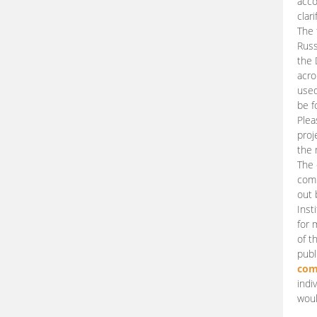
acco
clari
The 
Russ
the 
acro
used
be f
Plea
proj
the 
The 
comm
out 
Inst
for 
of t
publ
com
indi
woul