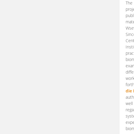
The 
proj
publ
mate
Wsew
Sinc
Cent
Inst
prac
biom
exam
diff
work
fort
die
auth
well
rega
syst
expe
biom