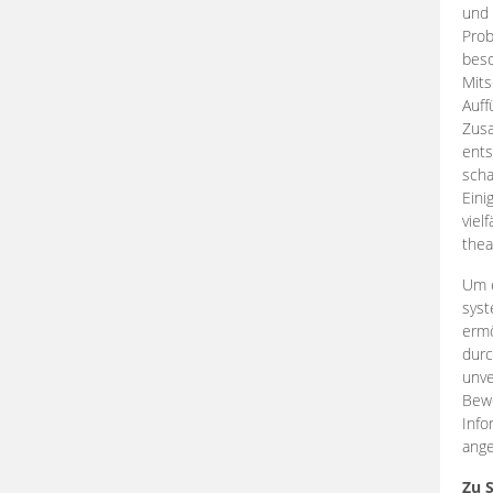
und 
Prob
beso
Mits
Auff
Zus
ents
scha
Eini
viel
thea
Um e
syst
ermö
durc
unve
Bewe
Info
ange
Zu 