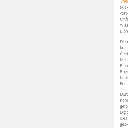
The
(Ale
verö
umfa
Wiss
Biom
Die 
kont
Cent
Mosk
Biom
Bogd
Kont
Fund
Durc
Komp
gefö
Digi
dies
gesi