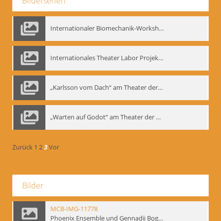
Bilderserien
Internationaler Biomechanik-Workshop, Moskau 1993
Internationales Theater Labor Projekt: Play Don Juan
„Karlsson vom Dach“ am Theater der Satire, Moskau 1985
„Warten auf Godot“ am Theater der Saire, Moskau 1980er
Zurück
1
2
3
Vor
Bilder
MCB-IMG-11778
Phoenix Ensemble und Gennadij Bogdanow; BM-img-105-4