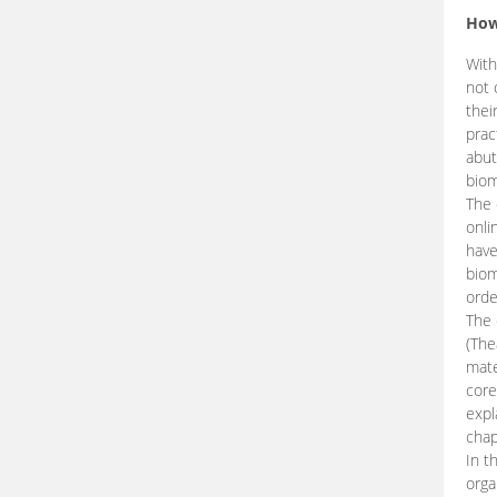
How
With
not 
thei
prac
abut
biom
The 
onli
have
biom
orde
The
(The
mate
core
expl
chap
In t
orga