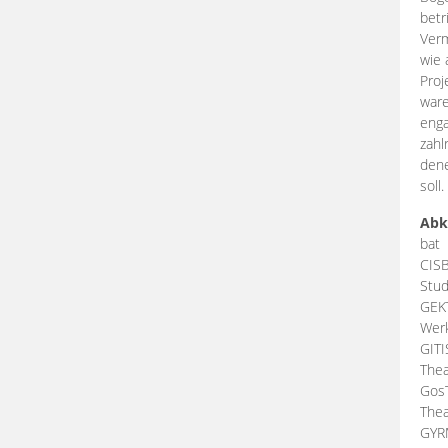
betr
Verm
wie 
Proj
ware
enga
zahl
dene
soll.
Abk
bat
CIS
Stud
GEK
Werk
GIT
Thea
Gos
Thea
GY