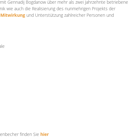
mit Gennadij Bogdanow über mehr als zwei Jahrzehnte betriebene
ik wie auch die Realisierung des nunmehrigen Projekts der
e
Mitwirkung
und Unterstützung zahlr
eicher Personen und
ale
tenbecher finden Sie
hier