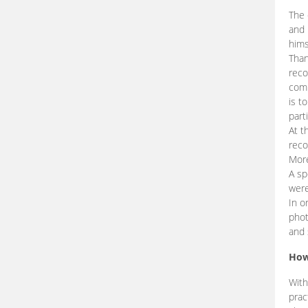
The 
and 
hims
Than
reco
comp
is t
part
At t
reco
More
A sp
were
In o
phot
and 
How
With
prac