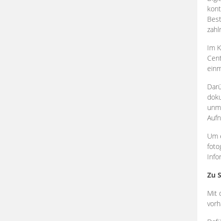
kont
Best
zahl
Im K
Cent
einm
Darü
doku
unmi
Aufn
Um e
foto
Info
Zu 
Mit 
vorh