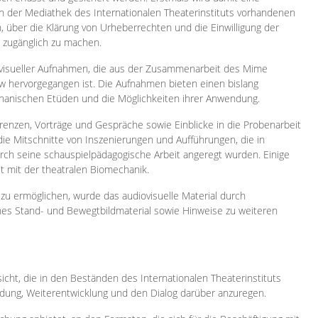
 in der Mediathek des Internationalen Theaterinstituts vorhandenen
, über die Klärung von Urheberrechten und die Einwilligung der
e zugänglich zu machen.
ovisueller Aufnahmen, die aus der Zusammenarbeit des Mime
 hervorgegangen ist. Die Aufnahmen bieten einen bislang
chanischen Etüden und die Möglichkeiten ihrer Anwendung.
enzen, Vorträge und Gespräche sowie Einblicke in die Probenarbeit
e Mitschnitte von Inszenierungen und Aufführungen, die in
h seine schauspielpädagogische Arbeit angeregt wurden. Einige
it mit der theatralen Biomechanik.
zu ermöglichen, wurde das audiovisuelle Material durch
sches Stand- und Bewegtbildmaterial sowie Hinweise zu weiteren
icht, die in den Beständen des Internationalen Theaterinstituts
ung, Weiterentwicklung und den Dialog darüber anzuregen.