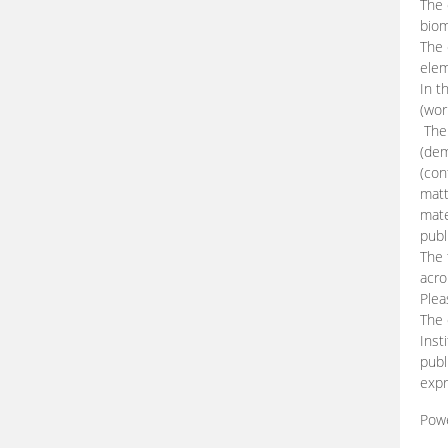
The 
biom
The
elem
In t
(wor
The 
(dem
(con
matt
mate
publ
The 
acro
Plea
The 
Inst
publ
expr
Pow