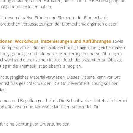
ichung anbietet, an den Formaten, die sich für die Beschäftigung mit
 maßgebend erwiesen haben:
 mit denen einzelne Etüden und Elemente der Biomechanik
heoretischen Voraussetzungen der Biomechanik ergänzen diesen
ionen
,
Workshops
,
Inszenierungen und Aufführungen
sowie
er Komplexität der Biomechanik Rechnung tragen, die gleichermaßen
ierungsgrundlage und -element (Inszenierungen und Aufführungen)
ichwohl sind die einzelnen Kapitel durch die präsentierten Objekte
ieg in die Thematik ist so ebenfalls möglich.
ht zugängliches Material verwiesen. Dieses Material kann vor Ort
rinstituts gesichtet werden. Die Onlineveröffentlichung soll den
den.
amen und Begriffen gearbeitet. Die Schreibweise richtet sich hierbei
 Abkürzungen und Akronyme latinisiert verwendet. Ein
 für eine Sichtung vor Ort anzumelden.