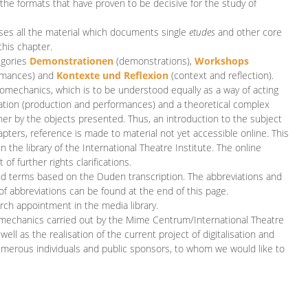
 the formats that have proven to be decisive for the study of
es all the material which documents single
etudes
and other core
this chapter.
egories
D
emonstrationen
(demonstrations),
Workshops
rmances)
and
Kontexte und Reflexion
(context and reflection).
iomechanics, which is to be understood equally as a way of acting
eation (production and performances) and a theoretical complex
her by the objects presented. Thus, an introduction to the subject
apters, reference is made to material not yet accessible online. This
n the library of the International Theatre Institute. The online
 further rights clarifications.
and terms based on the Duden transcription. The abbreviations and
of abbreviations can be found at the end of this page.
rch appointment in the media library.
omechanics carried out by the Mime Centrum/International Theatre
ll as the realisation of the current project of digitalisation and
merous individuals and public sponsors, to whom we would like to