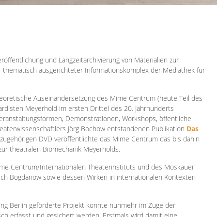
röffentlichung und Langzeitarchivierung von Materialien zur
er thematisch ausgerichteter Informationskomplex der Mediathek für
 theoretische Auseinandersetzung des Mime Centrum (heute Teil des
ardisten Meyerhold im ersten Drittel des 20. Jahrhunderts
 Veranstaltungsformen, Demonstrationen, Workshops, öffentliche
heaterwissenschaftlers Jörg Bochow entstandenen Publikation
Das
azugehörigen DVD veröffentlichte das Mime Centrum das bis dahin
 zur theatralen Biomechanik Meyerholds.
ime Centrum/Internationalen Theaterinstituts und des Moskauer
sch Bogdanow sowie dessen Wirken in internationalen Kontexten
ung Berlin geförderte Projekt konnte nunmehr im Zuge der
isch erfasst und gesichert werden. Erstmals wird damit eine