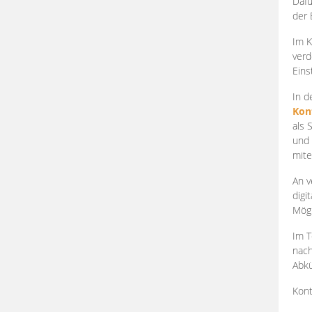
Dafü
der 
Im K
verd
Eins
In d
Kon
als 
und 
mite
An v
digi
Mögl
Im T
nach
Abkü
Kont