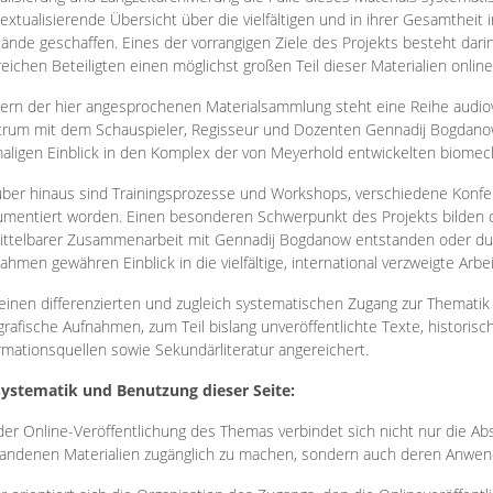
extualisierende Übersicht über die vielfältigen und in ihrer Gesamtheit
ände geschaffen. Eines der vorrangigen Ziele des Projekts besteht darin
reichen Beteiligten einen möglichst großen Teil dieser Materialien onlin
ern der hier angesprochenen Materialsammlung steht eine Reihe audi
rum mit dem Schauspieler, Regisseur und Dozenten Gennadij Bogdanow
aligen Einblick in den Komplex der von Meyerhold entwickelten biome
ber hinaus sind Trainingsprozesse und Workshops, verschiedene Konfer
mentiert worden. Einen besonderen Schwerpunkt des Projekts bilden di
ttelbarer Zusammenarbeit mit Gennadij Bogdanow entstanden oder durc
ahmen gewähren Einblick in die vielfältige, international verzweigte Arbe
inen differenzierten und zugleich systematischen Zugang zur Thematik 
grafische Aufnahmen, zum Teil bislang unveröffentlichte Texte, histori
rmationsquellen sowie Sekundärliteratur angereichert.
Systematik und Benutzung dieser Seite:
der Online-Veröffentlichung des Themas verbindet sich nicht nur die Abs
andenen Materialien zugänglich zu machen, sondern auch deren Anwend