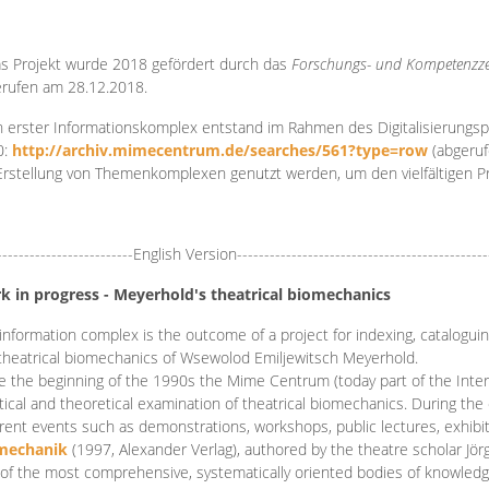
s Projekt wurde 2018 gefördert durch das
Forschungs- und Kompetenzze
rufen am 28.12.2018.
 erster Informationskomplex entstand im Rahmen des Digitalisierungsp
0:
http://archiv.mimecentrum.de/searches/561?type=row
(abgeruf
Erstellung von Themenkomplexen genutzt werden, um den vielfältigen 
-------------------------English Version----------------------------------------------
k in progress - Meyerhold's theatrical biomechanics
information complex is the outcome of a project for indexing, cataloguing,
theatrical biomechanics of Wsewolod Emiljewitsch Meyerhold.
e the beginning of the 1990s the Mime Centrum (today part of the Intern
tical and theoretical examination of theatrical biomechanics. During t
erent events such as demonstrations, workshops, public lectures, exhibi
mechanik
(1997, Alexander Verlag), authored by the theatre scholar Jö
of the most comprehensive, systematically oriented bodies of knowledg