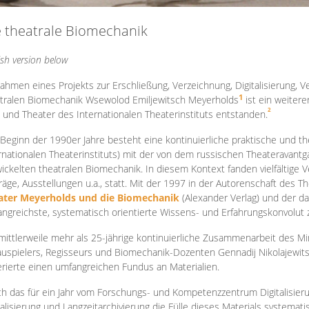
e theatrale Biomechanik
ish version below
ahmen eines Projekts zur Erschließung, Verzeichnung, Digitalisierung, Ve
1
tralen Biomechanik Wsewolod Emiljewitsch Meyerholds
ist ein weiter
2
 und Theater des Internationalen Theaterinstituts entstanden.
 Beginn der 1990er Jahre besteht eine kontinuierliche praktische und
rnationalen Theaterinstituts) mit der von dem russischen Theateravantg
ickelten theatralen Biomechanik. In diesem Kontext fanden vielfältige
räge, Ausstellungen u.a., statt. Mit d
er 1997 in der Autorenschaft des T
ater Meyerholds und die Biomechanik
(Alexander Verlag) und der d
ngreichste, systematisch orientierte Wissens- und Erfahrungskonvolut
mittlerweile mehr als 25-jährige kontinuierliche Zusammenarb
eit des M
uspielers, Regisseurs und Biomechanik-Dozenten Gennadij Nikolajewit
rierte einen umfangreichen Fundus an Materialien.
h das für ein Jahr vom Forschungs- und Kompetenzzentrum Digitalisier
talisierung und Langzeitarchivierung die Fülle dieses Materials systemat