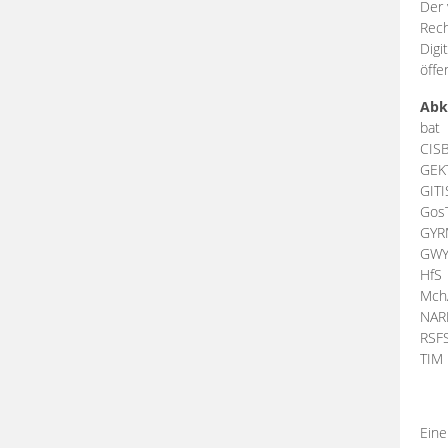
Der 
Rech
Digi
öffe
Abk
bat
CIS
GEK
GIT
Gos
GY
GW
HfS
Mch
NA
RSF
TI
Eine