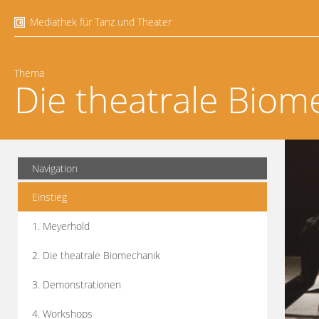
Mediathek für Tanz und Theater
Thema
Die theatrale Biom
Navigation
Einstieg
1. Meyerhold
2. Die theatrale Biomechanik
3. Demonstrationen
4. Workshops