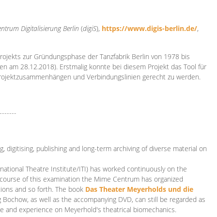
ntrum Digitalisierung
Berlin
(
digiS
),
https://www.digis-berlin.de/
,
rojekts zur Gründungsphase der Tanzfabrik Berlin von 1978 bis
en am 28.12.2018). Erstmalig konnte bei diesem Projekt das Tool für
Projektzusammenhängen und Verbindungslinien gerecht zu werden.
-------
 digitising, publishing and long-term archiving of diverse material on
ational Theatre Institute/ITI) has worked continuously on the
he course of this examination the Mime Centrum has organized
tions and so forth. The book
Das Theater Meyerholds und die
rg Bochow, as well as the accompanying DVD, can still be regarded as
e and experience on Meyerhold's theatrical biomechanics.