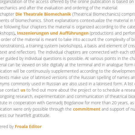
organization of the access offered by the online publication is based on
echanics and after the evaluation and ordering of the material:
 chapter
Die Theatrale Biomechanik
(Theatrical Biomechanics)
compris
ents of biomechanics. Short explanations contextualize the material in 
he following four chapters the material is organized according to the cat
kshops)
,
Inszenierungen und Aufführungen
(productions and perfo
order of the material is meant to take into account the complexity of b
onstrations), a training system (workshops), a basis and element of cr
text and reflection). The individual chapters are connected with each ot
er guided by individual questions is possible. At various points in the ch
rial can be viewed on site digitally at the terminal and in analogue form i
ication will be continuously supplemented according to the development of
texts make use of latinised versions of the Russian spelling of names 
nyms commonly used in Russian are also used in a latinised form. A list 
se contact
us
to find out more about the project or to schedule a resea
ongoing research, experimentation and communication of theatrical bi
itute in cooperation with Gennadij Bogdanow for more than 20 years, as we
ication were only possible through the
commitment
and support of nu
ess our heartfelt gratitude.
ered by
Froala Editor