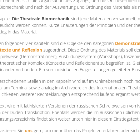
r orientiert sich die Organisation des Zugangs, den die Onlineveröffentl
Biomechanik und nach der Auswertung und Ordnung des Materials als
apite
l
Die Theatrale Biomechanik
sind jene Materialien versammelt,
eutlicht werden können. Kurze Erläuterungen der Prinzipien und der t
tieg in das Material.
en folgenden vier Kapiteln sind die Objekte den Kategorien
Demonstrat
texte und Reflexion
zugeordnet. Diese Ordnung des Materials soll d
Spielweise (Demonstrationen), Ausbildungssystem (Workshops), Inszen
theoretischer Komplex (Kontexte und Reflexionen) zu begreifen ist. Gle
inander verbunden. Ein von individuellen Fragestellungen geleiteter Einst
erschiedenen Stellen in den Kapiteln wird auf im Onlinebereich noch nic
tal am Terminal sowie analog im Archivbereich des Internationalen Theate
ichkeiten weiterer Rechteklärungen entsprechend laufend ergänzt wer
ext wird mit latinisierten Versionen der russischen Schreibweisen von N
 der Duden-Transkription. Ebenfalls werden die im Russischen üblichen
rzungsverzeichnis findet sich weiter unten hier in diesem Einstiegstext
aktieren Sie
uns
gern, um mehr über das Projekt zu erfahren oder sich