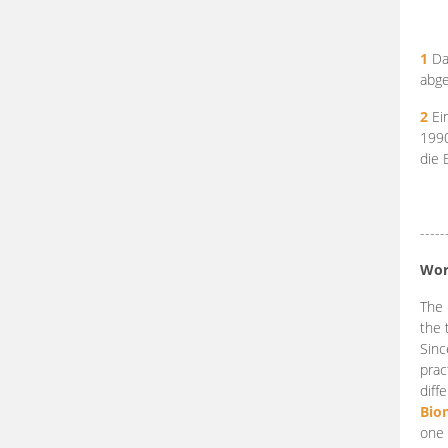
1
Da
abge
2
Ein
199
die 
-----
Wor
The 
the 
Sinc
prac
diff
Bio
one 