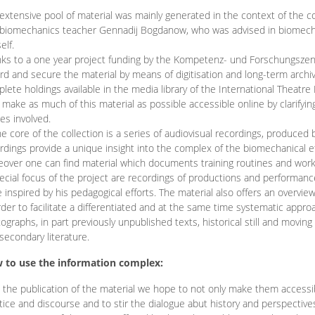
extensive pool of material was mainly generated in the context of the 
biomechanics teacher Gennadij Bogdanow, who was advised in biomechan
elf.
ks to a one year project funding by the Kompetenz- und Forschungszentru
rd and secure the material by means of digitisation and long-term archivi
lete holdings available in the media library of the International Theatre
o make as much of this material as possible accessible online by clarify
ies involved.
he core of the collection is a series of audiovisual recordings, produ
rdings provide a unique insight into the complex of the biomechanical 
over one can find material which documents training routines and works
ecial focus of the project are recordings of productions and performan
 inspired by his pedagogical efforts. The material also offers an overvie
rder to facilitate a differentiated and at the same time systematic appro
ographs, in part previously unpublished texts, historical still and movin
secondary literature.
 to use the information complex:
 the publication of the material we hope to not only make them access
tice and discourse and to stir the dialogue abut history and perspective