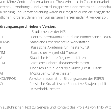
vom Mime Centrum/Internationalen Theaterinstitut in Zusammenarbeit 
erche-, Erprobungs- und Vermittlungsprozess der theatralen Biomechan
talisierung und Veröffentlichung waren nur möglich durch die engagiert
ntlicher Förderer, denen hier von ganzem Herzen gedankt werden soll.
ürzung:
ausgeschriebene Version:
Studiotheater der HfS
BIT
Centro Internazionale Studi die Biomeccanica Teatr
TEMAS
Staatliche Experimentelle Werkstätten
IS
Russische Akademie für Theaterkunst
TIM
Staatliches Meyerhold-Theater
RM
Staatliche Höhere Regiewerkstätten
YTM
Staatliche Höhere Theaterwerkstätten
Hochschule für Schauspielkunst „Ernst Busch“
AT
Moskauer Künstlertheater
RKOMPROS
Volkskommissariat für Bildungswesen der RSFSR
SR
Russische Sozialistische Föderative Sowjetrepublik
M Meyerhold-Theater
n ausführlichen Text zu Genese und Kontext des Projekts von Thilo Wit