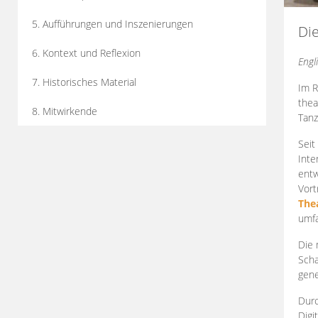
5. Aufführungen und Inszenierungen
Di
6. Kontext und Reflexion
Engl
7. Historisches Material
Im R
thea
8. Mitwirkende
Tanz
Seit
Inte
entw
Vort
The
umfa
Die 
Scha
gene
Durc
Digi