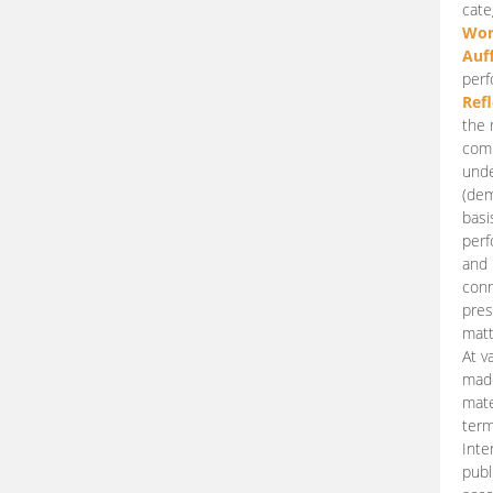
cate
Wor
Auf
perf
Ref
the 
comp
unde
(dem
basi
perf
and 
conn
pres
matt
At v
made
mate
term
Inte
publ