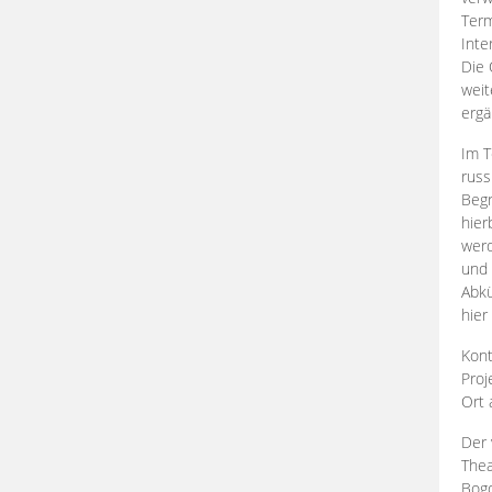
Term
Inte
Die 
weit
ergä
Im T
russ
Begr
hier
werd
und 
Abkü
hier
Kont
Proj
Ort
Der 
Thea
Bogd