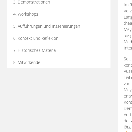
3. Demonstrationen
Im R
Verz
4. Workshops
Lang
thea
5. Aufführungen und Inszenierungen
Mey
ausg
6. Kontext und Reflexion
Medi
Inte
7. Historisches Material
Seit
8. Mitwirkende
kont
Aus
Teil
von 
Meye
entw
Kont
Demo
Vort
der 
Jörg