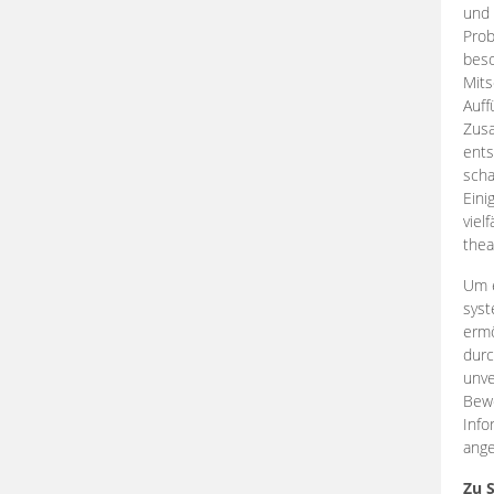
und 
Prob
beso
Mits
Auff
Zus
ents
scha
Eini
viel
thea
Um e
syst
ermö
durc
unve
Bewe
Info
ange
Zu 