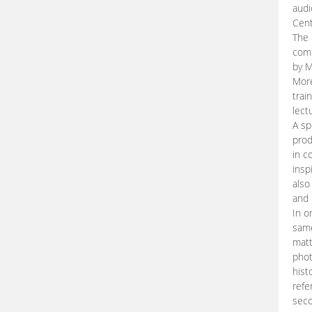
audi
Cent
The 
comp
by M
More
trai
lect
A sp
prod
in c
insp
also
and 
In o
same
matt
phot
hist
refe
seco