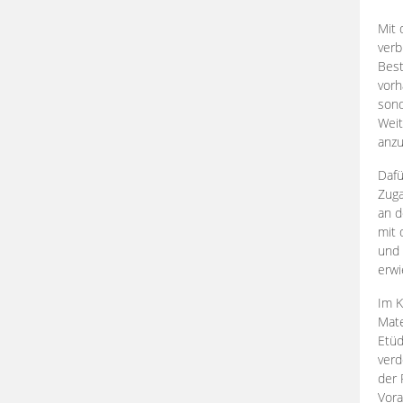
Mit 
verb
Best
vorh
son
Weit
anzu
Dafü
Zuga
an d
mit 
und 
erwi
Im K
Mate
Etü
verd
der 
Vora