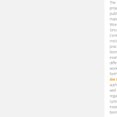
The 
proj
publ
mate
Wsew
Sinc
Cent
Inst
prac
biom
exam
diff
work
fort
die
auth
well
rega
syst
expe
biom