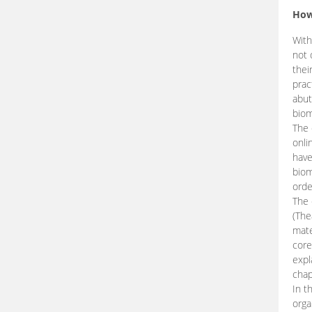
How
With
not 
thei
prac
abut
biom
The 
onli
have
biom
orde
The
(The
mate
core
expl
chap
In t
orga