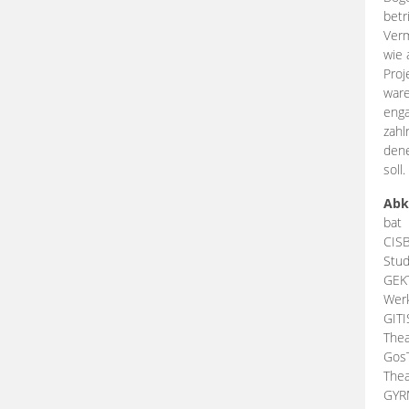
betr
Verm
wie 
Proj
ware
enga
zahl
dene
soll.
Abk
bat
CIS
Stud
GEK
Werk
GIT
Thea
Gos
Thea
GY