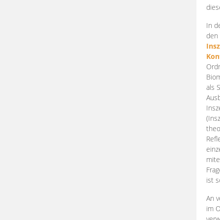
dies
In d
den 
Ins
Kon
Ordn
Biom
als 
Ausb
Insz
(Ins
theo
Refl
einz
mite
Frag
ist 
An v
im O
verw