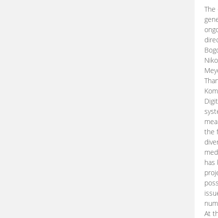
The 
gene
ongo
dire
Bogd
Niko
Meye
Than
Kom
Digi
syst
mean
the 
dive
medi
has 
proj
poss
issu
nume
At t