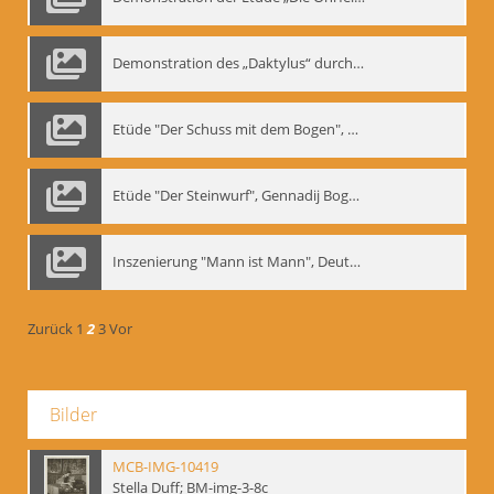
Demonstration des „Daktylus“ durch Gennadij Nikolajewitsch Bogdanow, Berlin 1991
Etüde "Der Schuss mit dem Bogen", Gennadij Bogdanow
Etüde "Der Steinwurf", Gennadij Bogdanow
Inszenierung "Mann ist Mann", Deutsches Theater Berlin, 1997
Zurück
1
2
3
Vor
Bilder
MCB-IMG-10419
Stella Duff; BM-img-3-8c