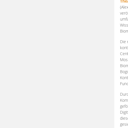
The
(Ale
verö
umfa
Wiss
Biom
Die 
kont
Cent
Mosk
Biom
Bogd
Kont
Fund
Durc
Komp
gefö
Digi
dies
gesi