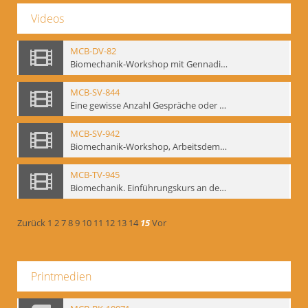
Videos
MCB-DV-82
Biomechanik-Workshop mit Gennadij Bogdanow, Berlin, 1997
MCB-SV-844
Eine gewisse Anzahl Gespräche oder das völlig unbearbeitete Stundenbuch, Berlin 1995.
MCB-SV-942
Biomechanik-Workshop, Arbeitsdemonstration in der Staatsoper unter den Linden 2002
MCB-TV-945
Biomechanik. Einführungskurs an der HfS "Ernst Busch" 1995 (Vorarbeiten zu den Inszenierungen von T. Ostermeier u. Chr. v. Treskow). Teil 2
Zurück
1
2
7
8
9
10
11
12
13
14
15
Vor
Printmedien