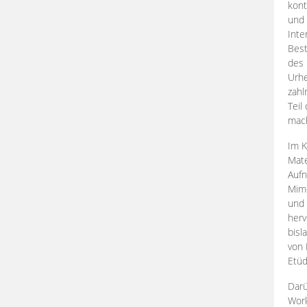
kont
und 
Inte
Best
des 
Urhe
zahl
Teil
mac
Im K
Mate
Aufn
Mime
und
herv
bisl
von 
Etüd
Darü
Work