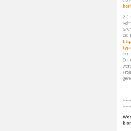
berl
2
Ein
Rahm
Grün
bis 
htt
typ
konn
Erst
werd
Proj
gere
-----
-----
Work
bio