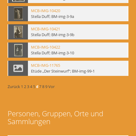
MCB-IMG-10420
Stella Duff; BM-img-3-9a
MCB-IMG-10421
Stella Duff; BM-img-3-9b
MCB-IMG-10422
Stella Duff; BM-img-3-10
MCB-IMG-11765
Etüde „Der Steinwurf“; BM-img-99-1
Zurück
1
2
3
4
5
6
7
8
9
Vor
Personen, Gruppen, Orte und
Sammlungen