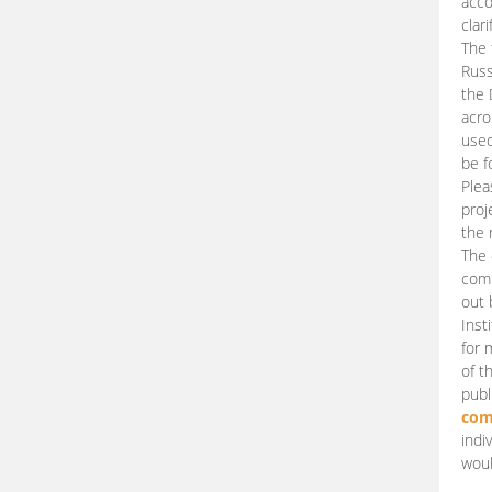
acco
clari
The 
Russ
the 
acro
used
be f
Plea
proj
the 
The 
comm
out 
Inst
for 
of t
publ
com
indi
woul