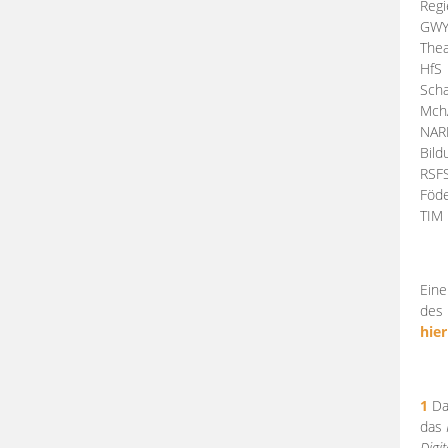
Regi
GW
Thea
HfS
Scha
Mch
NA
Bil
RSF
Föde
TI
Eine
des 
hier
1
Da
das
Digi