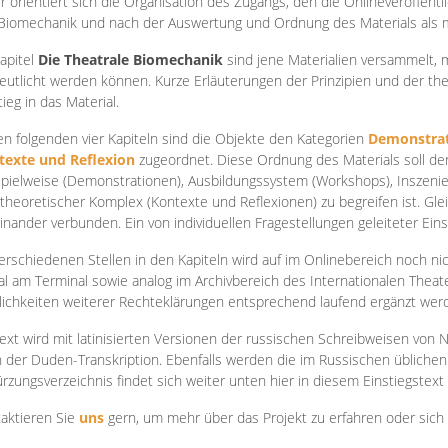
r orientiert sich die Organisation des Zugangs, den die Onlineveröffentl
Biomechanik und nach der Auswertung und Ordnung des Materials als
apite
l
Die Theatrale Biomechanik
sind jene Materialien versammelt,
eutlicht werden können. Kurze Erläuterungen der Prinzipien und der t
tieg in das Material.
en folgenden vier Kapiteln sind die Objekte den Kategorien
Demonstrat
texte und Reflexion
zugeordnet. Diese Ordnung des Materials soll d
Spielweise (Demonstrationen), Ausbildungssystem (Workshops), Inszen
theoretischer Komplex (Kontexte und Reflexionen) zu begreifen ist. Gle
inander verbunden. Ein von individuellen Fragestellungen geleiteter Einst
erschiedenen Stellen in den Kapiteln wird auf im Onlinebereich noch nic
tal am Terminal sowie analog im Archivbereich des Internationalen Theate
ichkeiten weiterer Rechteklärungen entsprechend laufend ergänzt wer
ext wird mit latinisierten Versionen der russischen Schreibweisen von N
 der Duden-Transkription. Ebenfalls werden die im Russischen üblichen
rzungsverzeichnis findet sich weiter unten hier in diesem Einstiegstext
aktieren Sie
uns
gern, um mehr über das Projekt zu erfahren oder sich