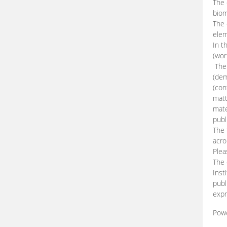
The 
biom
The
elem
In t
(wor
The 
(dem
(con
matt
mate
publ
The 
acro
Plea
The 
Inst
publ
expr
Pow