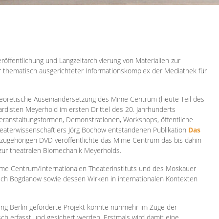
röffentlichung und Langzeitarchivierung von Materialien zur
er thematisch ausgerichteter Informationskomplex der Mediathek für
 theoretische Auseinandersetzung des Mime Centrum (heute Teil des
ardisten Meyerhold im ersten Drittel des 20. Jahrhunderts
 Veranstaltungsformen, Demonstrationen, Workshops, öffentliche
heaterwissenschaftlers Jörg Bochow entstandenen Publikation
Das
azugehörigen DVD veröffentlichte das Mime Centrum das bis dahin
 zur theatralen Biomechanik Meyerholds.
ime Centrum/Internationalen Theaterinstituts und des Moskauer
sch Bogdanow sowie dessen Wirken in internationalen Kontexten
ung Berlin geförderte Projekt konnte nunmehr im Zuge der
isch erfasst und gesichert werden. Erstmals wird damit eine