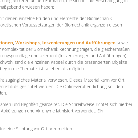
ichung anbietet, an den Formaten, die sich für die Beschäftigung mit
 maßgebend erwiesen haben:
 mit denen einzelne Etüden und Elemente der Biomechanik
heoretischen Voraussetzungen der Biomechanik ergänzen diesen
ionen
,
Workshops
,
Inszenierungen und Aufführungen
sowie
er Komplexität der Biomechanik Rechnung tragen, die gleichermaßen
ierungsgrundlage und -element (Inszenierungen und Aufführungen)
ichwohl sind die einzelnen Kapitel durch die präsentierten Objekte
ieg in die Thematik ist so ebenfalls möglich.
ht zugängliches Material verwiesen. Dieses Material kann vor Ort
rinstituts gesichtet werden. Die Onlineveröffentlichung soll den
den.
amen und Begriffen gearbeitet. Die Schreibweise richtet sich hierbei
 Abkürzungen und Akronyme latinisiert verwendet. Ein
 für eine Sichtung vor Ort anzumelden.