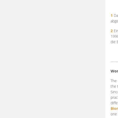
1
Da
abge
2
Ein
199
die 
-----
Wor
The 
the 
Sinc
prac
diff
Bio
one 