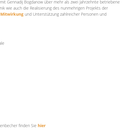
mit Gennadij Bogdanow über mehr als zwei Jahrzehnte betriebene
ik wie auch die Realisierung des nunmehrigen Projekts der
e
Mitwirkung
und Unterstützung zahlr
eicher Personen und
ale
tenbecher finden Sie
hier