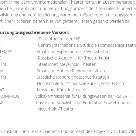
vom Mime Centrum/Internationalen Theaterinstitut in Zusammenarbeit 
erche-, Erprobungs- und Vermittlungsprozess der theatralen Biomechan
talisierung und Veröffentlichung waren nur möglich durch die engagiert
ntlicher Förderer, denen hier von ganzem Herzen gedankt werden soll.
ürzung:
ausgeschriebene Version:
Studiotheater der HfS
BIT
Centro Internazionale Studi die Biomeccanica Teatr
TEMAS
Staatliche Experimentelle Werkstätten
IS
Russische Akademie für Theaterkunst
TIM
Staatliches Meyerhold-Theater
RM
Staatliche Höhere Regiewerkstätten
YTM
Staatliche Höhere Theaterwerkstätten
Hochschule für Schauspielkunst „Ernst Busch“
AT
Moskauer Künstlertheater
RKOMPROS
Volkskommissariat für Bildungswesen der RSFSR
SR
Russische Sozialistische Föderative Sowjetrepublik
M Meyerhold-Theater
n ausführlichen Text zu Genese und Kontext des Projekts von Thilo Wit