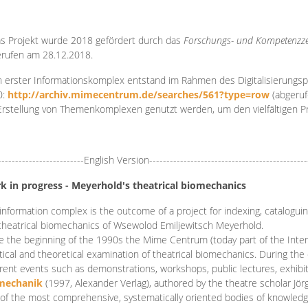
s Projekt wurde 2018 gefördert durch das
Forschungs- und Kompetenzze
rufen am 28.12.2018.
 erster Informationskomplex entstand im Rahmen des Digitalisierungsp
0:
http://archiv.mimecentrum.de/searches/561?type=row
(abgeruf
Erstellung von Themenkomplexen genutzt werden, um den vielfältigen 
-------------------------English Version----------------------------------------------
k in progress - Meyerhold's theatrical biomechanics
information complex is the outcome of a project for indexing, cataloguing,
theatrical biomechanics of Wsewolod Emiljewitsch Meyerhold.
e the beginning of the 1990s the Mime Centrum (today part of the Intern
tical and theoretical examination of theatrical biomechanics. During t
erent events such as demonstrations, workshops, public lectures, exhibi
mechanik
(1997, Alexander Verlag), authored by the theatre scholar Jö
of the most comprehensive, systematically oriented bodies of knowledg