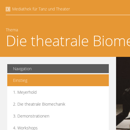
Mediathek für Tanz und Theater
Thema
Die theatrale Biom
Navigation
Einstieg
1. Meyerhold
2. Die theatrale Biomechanik
3. Demonstrationen
4. Workshops