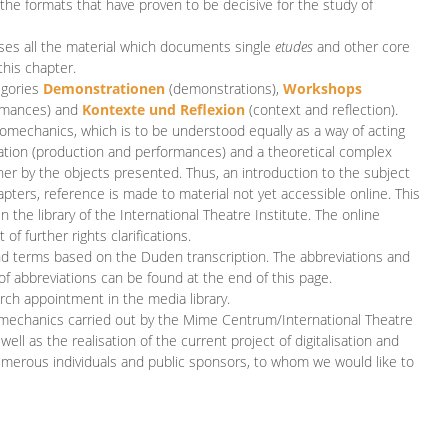
 the formats that have proven to be decisive for the study of
es all the material which documents single
etudes
and other core
this chapter.
egories
D
emonstrationen
(demonstrations),
Workshops
rmances)
and
Kontexte und Reflexion
(context and reflection).
iomechanics, which is to be understood equally as a way of acting
eation (production and performances) and a theoretical complex
her by the objects presented. Thus, an introduction to the subject
apters, reference is made to material not yet accessible online. This
n the library of the International Theatre Institute. The online
 further rights clarifications.
and terms based on the Duden transcription. The abbreviations and
of abbreviations can be found at the end of this page.
rch appointment in the media library.
omechanics carried out by the Mime Centrum/International Theatre
ll as the realisation of the current project of digitalisation and
merous individuals and public sponsors, to whom we would like to