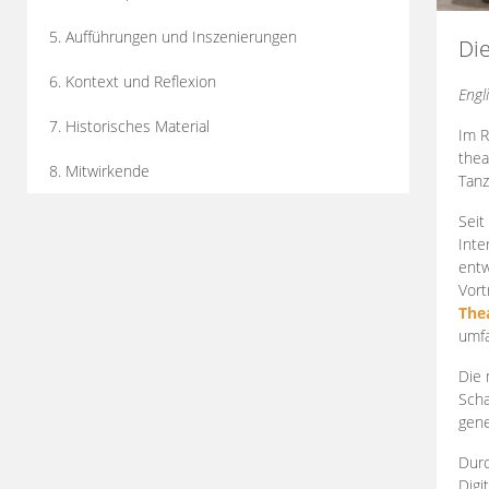
5. Aufführungen und Inszenierungen
Di
6. Kontext und Reflexion
Engl
7. Historisches Material
Im R
thea
8. Mitwirkende
Tanz
Seit
Inte
entw
Vort
The
umfa
Die 
Scha
gene
Durc
Digi