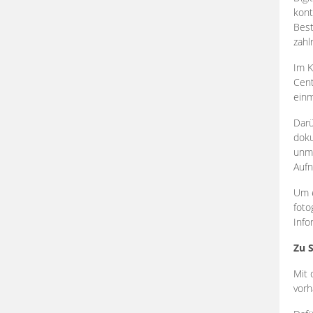
kont
Best
zahl
Im K
Cent
einm
Darü
doku
unmi
Aufn
Um e
foto
Info
Zu 
Mit 
vorh