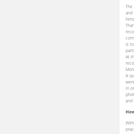
The 
and 
hims
Than
reco
comp
is t
part
At t
reco
More
A sp
were
In o
phot
and 
How
With
prac