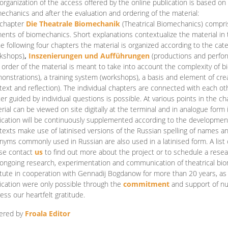
organization of the access offered by the online publication is based on
echanics and after the evaluation and ordering of the material:
 chapter
Die Theatrale Biomechanik
(Theatrical Biomechanics)
compris
ents of biomechanics. Short explanations contextualize the material in 
he following four chapters the material is organized according to the cat
kshops)
,
Inszenierungen und Aufführungen
(productions and perfo
order of the material is meant to take into account the complexity of b
onstrations), a training system (workshops), a basis and element of cr
text and reflection). The individual chapters are connected with each ot
er guided by individual questions is possible. At various points in the ch
rial can be viewed on site digitally at the terminal and in analogue form i
ication will be continuously supplemented according to the development of
texts make use of latinised versions of the Russian spelling of names 
nyms commonly used in Russian are also used in a latinised form. A list 
se contact
us
to find out more about the project or to schedule a resea
ongoing research, experimentation and communication of theatrical bi
itute in cooperation with Gennadij Bogdanow for more than 20 years, as we
ication were only possible through the
commitment
and support of nu
ess our heartfelt gratitude.
ered by
Froala Editor