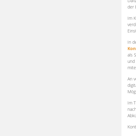
Dafü
der 
Im K
verd
Eins
In d
Kon
als 
und 
mite
An v
digi
Mögl
Im T
nach
Abkü
Kont