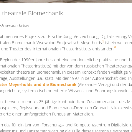
e theatrale Biomechanik
ish version below
ahmen eines Projekts zur Erschließung, Verzeichnung, Digitalisierung, Ve
1
tralen Biomechanik Wsewolod Emiljewitsch Meyerholds
ist ein weiter
2
 und Theater des Internationalen Theaterinstituts entstanden.
 Beginn der 1990er Jahre besteht eine kontinuierliche praktische und
rnationalen Theaterinstituts) mit der von dem russischen Theateravantg
ickelten theatralen Biomechanik. In diesem Kontext fanden vielfältige
räge, Ausstellungen u.a., statt. Mit d
er 1997 in der Autorenschaft des T
ater Meyerholds und die Biomechanik
(Alexander Verlag) und der d
ngreichste, systematisch orientierte Wissens- und Erfahrungskonvolut
mittlerweile mehr als 25-jährige kontinuierliche Zusammenarb
eit des M
uspielers, Regisseurs und Biomechanik-Dozenten Gennadij Nikolajewit
rierte einen umfangreichen Fundus an Materialien.
h das für ein Jahr vom Forschungs- und Kompetenzzentrum Digitalisier
talisierung und Langzeitarchivierung die Fülle dieses Materials systemat