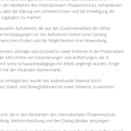
 in der Mediathek des Internationalen Theaterinstituts vorhandenen
, über die Klärung von Urheberrechten und die Einwilligung der
e zugänglich zu machen.
ovisueller Aufnahmen, die aus der Zusammenarbeit des Mime
 hervorgegangen ist. Die Aufnahmen bieten einen bislang
chanischen Etüden und die Möglichkeiten ihrer Anwendung.
enzen, Vorträge und Gespräche sowie Einblicke in die Probenarbeit
e Mitschnitte von Inszenierungen und Aufführungen, die in
h seine schauspielpädagogische Arbeit angeregt wurden. Einige
it mit der theatralen Biomechanik.
zu ermöglichen, wurde das audiovisuelle Material durch
sches Stand- und Bewegtbildmaterial sowie Hinweise zu weiteren
icht, die in den Beständen des Internationalen Theaterinstituts
ung, Weiterentwicklung und den Dialog darüber anzuregen.