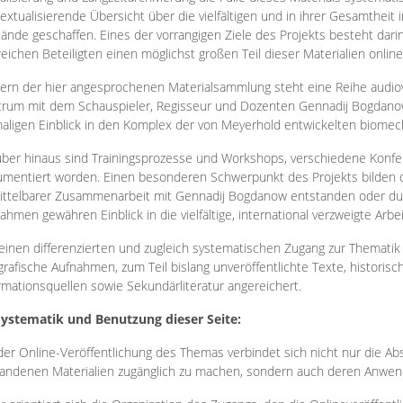
extualisierende Übersicht über die vielfältigen und in ihrer Gesamtheit
ände geschaffen. Eines der vorrangigen Ziele des Projekts besteht darin
reichen Beteiligten einen möglichst großen Teil dieser Materialien onlin
ern der hier angesprochenen Materialsammlung steht eine Reihe audi
rum mit dem Schauspieler, Regisseur und Dozenten Gennadij Bogdanow
aligen Einblick in den Komplex der von Meyerhold entwickelten biome
ber hinaus sind Trainingsprozesse und Workshops, verschiedene Konfer
mentiert worden. Einen besonderen Schwerpunkt des Projekts bilden di
ttelbarer Zusammenarbeit mit Gennadij Bogdanow entstanden oder durc
ahmen gewähren Einblick in die vielfältige, international verzweigte Arbe
inen differenzierten und zugleich systematischen Zugang zur Thematik 
grafische Aufnahmen, zum Teil bislang unveröffentlichte Texte, histori
rmationsquellen sowie Sekundärliteratur angereichert.
Systematik und Benutzung dieser Seite:
der Online-Veröffentlichung des Themas verbindet sich nicht nur die Abs
andenen Materialien zugänglich zu machen, sondern auch deren Anwend