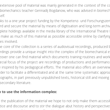
extensive pool of material was mainly generated in the context of the 
biomechanics teacher Gennadij Bogdanow, who was advised in biomechan
elf.
ks to a one year project funding by the Kompetenz- und Forschungszentru
rd and secure the material by means of digitisation and long-term archivi
lete holdings available in the media library of the International Theatre
o make as much of this material as possible accessible online by clarify
ies involved.
he core of the collection is a series of audiovisual recordings, produ
rdings provide a unique insight into the complex of the biomechanical 
over one can find material which documents training routines and works
ecial focus of the project are recordings of productions and performan
 inspired by his pedagogical efforts. The material also offers an overvie
rder to facilitate a differentiated and at the same time systematic appro
ographs, in part previously unpublished texts, historical still and movin
secondary literature.
 to use the information complex:
 the publication of the material we hope to not only make them access
tice and discourse and to stir the dialogue abut history and perspective