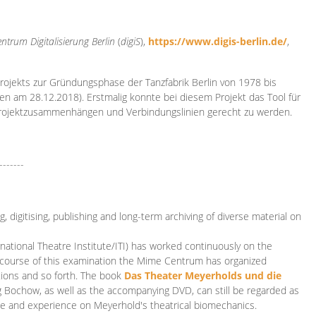
ntrum Digitalisierung
Berlin
(
digiS
),
https://www.digis-berlin.de/
,
rojekts zur Gründungsphase der Tanzfabrik Berlin von 1978 bis
en am 28.12.2018). Erstmalig konnte bei diesem Projekt das Tool für
Projektzusammenhängen und Verbindungslinien gerecht zu werden.
-------
 digitising, publishing and long-term archiving of diverse material on
ational Theatre Institute/ITI) has worked continuously on the
he course of this examination the Mime Centrum has organized
tions and so forth. The book
Das Theater Meyerholds und die
rg Bochow, as well as the accompanying DVD, can still be regarded as
e and experience on Meyerhold's theatrical biomechanics.