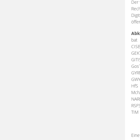
Der 
Rech
Digi
öffe
Abk
bat
CIS
GEK
GIT
Gos
GY
GW
HfS
Mch
NA
RSF
TI
Eine