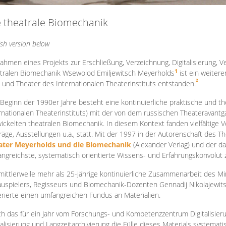
e theatrale Biomechanik
ish version below
ahmen eines Projekts zur Erschließung, Verzeichnung, Digitalisierung, Ve
1
tralen Biomechanik Wsewolod Emiljewitsch Meyerholds
ist ein weiter
2
 und Theater des Internationalen Theaterinstituts entstanden.
 Beginn der 1990er Jahre besteht eine kontinuierliche praktische und
rnationalen Theaterinstituts) mit der von dem russischen Theateravantg
ickelten theatralen Biomechanik. In diesem Kontext fanden vielfältige
räge, Ausstellungen u.a., statt. Mit d
er 1997 in der Autorenschaft des T
ater Meyerholds und die Biomechanik
(Alexander Verlag) und der d
ngreichste, systematisch orientierte Wissens- und Erfahrungskonvolut
mittlerweile mehr als 25-jährige kontinuierliche Zusammenarb
eit des M
uspielers, Regisseurs und Biomechanik-Dozenten Gennadij Nikolajewit
rierte einen umfangreichen Fundus an Materialien.
h das für ein Jahr vom Forschungs- und Kompetenzzentrum Digitalisier
talisierung und Langzeitarchivierung die Fülle dieses Materials systemat