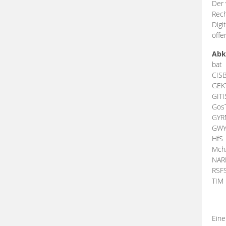
Der 
Rech
Digi
öffe
Abk
bat
CIS
GEK
GIT
Gos
GY
GW
HfS
Mch
NA
RSF
TI
Eine