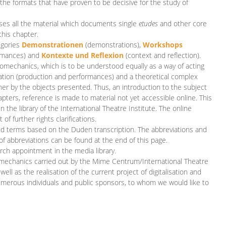
 the formats that have proven to be decisive for the study of
es all the material which documents single
etudes
and other core
this chapter.
egories
D
emonstrationen
(demonstrations),
Workshops
rmances)
and
Kontexte und Reflexion
(context and reflection).
iomechanics, which is to be understood equally as a way of acting
eation (production and performances) and a theoretical complex
her by the objects presented. Thus, an introduction to the subject
apters, reference is made to material not yet accessible online. This
n the library of the International Theatre Institute. The online
 further rights clarifications.
and terms based on the Duden transcription. The abbreviations and
of abbreviations can be found at the end of this page.
rch appointment in the media library.
omechanics carried out by the Mime Centrum/International Theatre
ll as the realisation of the current project of digitalisation and
merous individuals and public sponsors, to whom we would like to