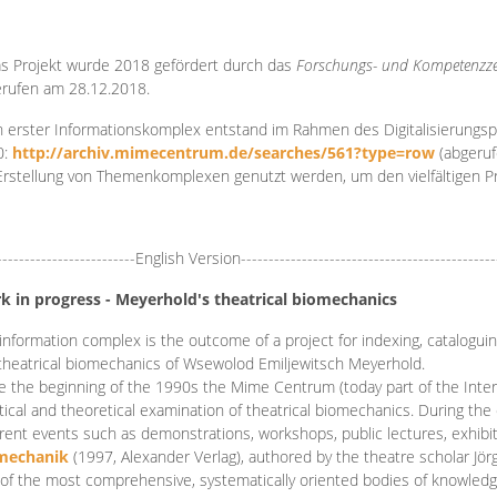
s Projekt wurde 2018 gefördert durch das
Forschungs- und Kompetenzze
rufen am 28.12.2018.
 erster Informationskomplex entstand im Rahmen des Digitalisierungsp
0:
http://archiv.mimecentrum.de/searches/561?type=row
(abgeruf
Erstellung von Themenkomplexen genutzt werden, um den vielfältigen 
-------------------------English Version----------------------------------------------
k in progress - Meyerhold's theatrical biomechanics
information complex is the outcome of a project for indexing, cataloguing,
theatrical biomechanics of Wsewolod Emiljewitsch Meyerhold.
e the beginning of the 1990s the Mime Centrum (today part of the Intern
tical and theoretical examination of theatrical biomechanics. During t
erent events such as demonstrations, workshops, public lectures, exhibi
mechanik
(1997, Alexander Verlag), authored by the theatre scholar Jö
of the most comprehensive, systematically oriented bodies of knowledg