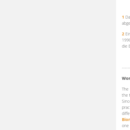
1
Da
abge
2
Ein
199
die 
-----
Wor
The 
the 
Sinc
prac
diff
Bio
one 