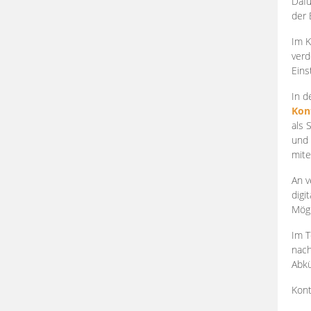
Dafü
der 
Im K
verd
Eins
In d
Kon
als 
und 
mite
An v
digi
Mögl
Im T
nach
Abkü
Kont