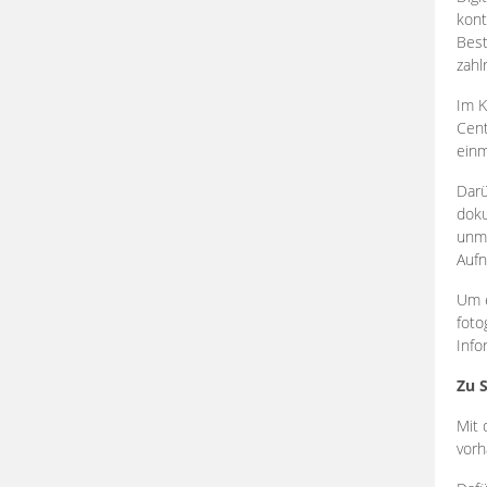
kont
Best
zahl
Im K
Cent
einm
Darü
doku
unmi
Aufn
Um e
foto
Info
Zu 
Mit 
vorh