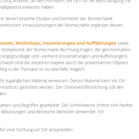
ichung anbietet, an den Formaten, die sich für die Beschäftigung mit
 maßgebend erwiesen haben:
 mit denen einzelne Etüden und Elemente der Biomechanik
heoretischen Voraussetzungen der Biomechanik ergänzen diesen
ionen
,
Workshops
,
Inszenierungen und Aufführungen
sowie
er Komplexität der Biomechanik Rechnung tragen, die gleichermaßen
ierungsgrundlage und -element (Inszenierungen und Aufführungen)
ichwohl sind die einzelnen Kapitel durch die präsentierten Objekte
ieg in die Thematik ist so ebenfalls möglich.
ht zugängliches Material verwiesen. Dieses Material kann vor Ort
rinstituts gesichtet werden. Die Onlineveröffentlichung soll den
den.
amen und Begriffen gearbeitet. Die Schreibweise richtet sich hierbei
 Abkürzungen und Akronyme latinisiert verwendet. Ein
 für eine Sichtung vor Ort anzumelden.