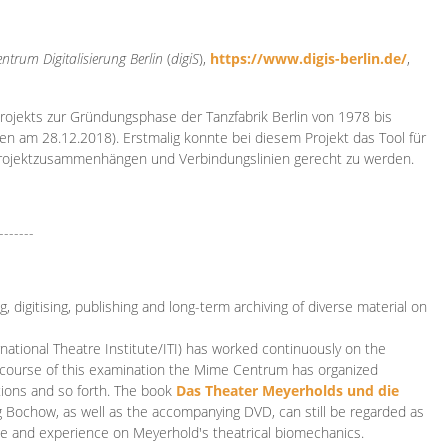
ntrum Digitalisierung
Berlin
(
digiS
),
https://www.digis-berlin.de/
,
rojekts zur Gründungsphase der Tanzfabrik Berlin von 1978 bis
en am 28.12.2018). Erstmalig konnte bei diesem Projekt das Tool für
Projektzusammenhängen und Verbindungslinien gerecht zu werden.
-------
 digitising, publishing and long-term archiving of diverse material on
ational Theatre Institute/ITI) has worked continuously on the
he course of this examination the Mime Centrum has organized
tions and so forth. The book
Das Theater Meyerholds und die
rg Bochow, as well as the accompanying DVD, can still be regarded as
e and experience on Meyerhold's theatrical biomechanics.