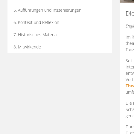
5. Aufführungen und Inszenierungen
Di
6. Kontext und Reflexion
Engl
7. Historisches Material
Im R
thea
8. Mitwirkende
Tanz
Seit
Inte
entw
Vort
The
umfa
Die 
Scha
gene
Durc
Digi