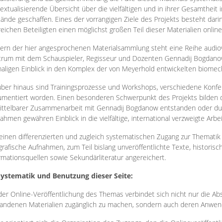
extualisierende Übersicht über die vielfältigen und in ihrer Gesamtheit
ände geschaffen. Eines der vorrangigen Ziele des Projekts besteht darin
reichen Beteiligten einen möglichst großen Teil dieser Materialien onlin
ern der hier angesprochenen Materialsammlung steht eine Reihe audi
rum mit dem Schauspieler, Regisseur und Dozenten Gennadij Bogdanow
aligen Einblick in den Komplex der von Meyerhold entwickelten biome
ber hinaus sind Trainingsprozesse und Workshops, verschiedene Konfer
mentiert worden. Einen besonderen Schwerpunkt des Projekts bilden di
ttelbarer Zusammenarbeit mit Gennadij Bogdanow entstanden oder durc
ahmen gewähren Einblick in die vielfältige, international verzweigte Arbe
inen differenzierten und zugleich systematischen Zugang zur Thematik 
grafische Aufnahmen, zum Teil bislang unveröffentlichte Texte, histori
rmationsquellen sowie Sekundärliteratur angereichert.
Systematik und Benutzung dieser Seite:
der Online-Veröffentlichung des Themas verbindet sich nicht nur die Abs
andenen Materialien zugänglich zu machen, sondern auch deren Anwend