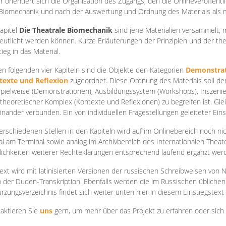
r orientiert sich die Organisation des Zugangs, den die Onlineveröffentl
Biomechanik und nach der Auswertung und Ordnung des Materials als
apite
l
Die Theatrale Biomechanik
sind jene Materialien versammelt,
eutlicht werden können. Kurze Erläuterungen der Prinzipien und der t
tieg in das Material.
en folgenden vier Kapiteln sind die Objekte den Kategorien
Demonstrat
texte und Reflexion
zugeordnet. Diese Ordnung des Materials soll d
Spielweise (Demonstrationen), Ausbildungssystem (Workshops), Inszen
theoretischer Komplex (Kontexte und Reflexionen) zu begreifen ist. Gle
inander verbunden. Ein von individuellen Fragestellungen geleiteter Einst
erschiedenen Stellen in den Kapiteln wird auf im Onlinebereich noch nic
tal am Terminal sowie analog im Archivbereich des Internationalen Theate
ichkeiten weiterer Rechteklärungen entsprechend laufend ergänzt wer
ext wird mit latinisierten Versionen der russischen Schreibweisen von N
 der Duden-Transkription. Ebenfalls werden die im Russischen üblichen
rzungsverzeichnis findet sich weiter unten hier in diesem Einstiegstext
aktieren Sie
uns
gern, um mehr über das Projekt zu erfahren oder sich