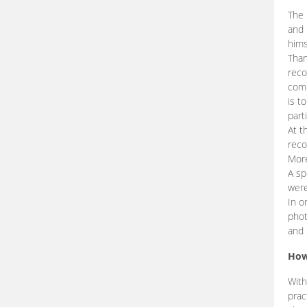
The 
and 
hims
Than
reco
comp
is t
part
At t
reco
More
A sp
were
In o
phot
and 
How
With
prac