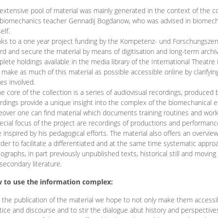
extensive pool of material was mainly generated in the context of the 
biomechanics teacher Gennadij Bogdanow, who was advised in biomechan
elf.
ks to a one year project funding by the Kompetenz- und Forschungszentru
rd and secure the material by means of digitisation and long-term archivi
lete holdings available in the media library of the International Theatre
o make as much of this material as possible accessible online by clarify
ies involved.
he core of the collection is a series of audiovisual recordings, produ
rdings provide a unique insight into the complex of the biomechanical 
over one can find material which documents training routines and works
ecial focus of the project are recordings of productions and performan
 inspired by his pedagogical efforts. The material also offers an overvie
rder to facilitate a differentiated and at the same time systematic appro
ographs, in part previously unpublished texts, historical still and movin
secondary literature.
 to use the information complex:
 the publication of the material we hope to not only make them access
tice and discourse and to stir the dialogue abut history and perspective