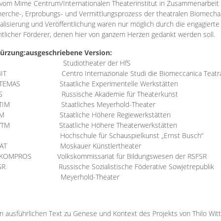
vom Mime Centrum/Internationalen Theaterinstitut in Zusammenarbeit 
erche-, Erprobungs- und Vermittlungsprozess der theatralen Biomechan
talisierung und Veröffentlichung waren nur möglich durch die engagiert
ntlicher Förderer, denen hier von ganzem Herzen gedankt werden soll.
ürzung:
ausgeschriebene Version:
Studiotheater der HfS
BIT
Centro Internazionale Studi die Biomeccanica Teatr
TEMAS
Staatliche Experimentelle Werkstätten
IS
Russische Akademie für Theaterkunst
TIM
Staatliches Meyerhold-Theater
RM
Staatliche Höhere Regiewerkstätten
YTM
Staatliche Höhere Theaterwerkstätten
Hochschule für Schauspielkunst „Ernst Busch“
AT
Moskauer Künstlertheater
RKOMPROS
Volkskommissariat für Bildungswesen der RSFSR
SR
Russische Sozialistische Föderative Sowjetrepublik
M Meyerhold-Theater
n ausführlichen Text zu Genese und Kontext des Projekts von Thilo Wit