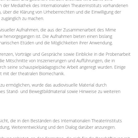
 in der Mediathek des Internationalen Theaterinstituts vorhandenen
, über die Klärung von Urheberrechten und die Einwilligung der
e zugänglich zu machen.
ovisueller Aufnahmen, die aus der Zusammenarbeit des Mime
 hervorgegangen ist. Die Aufnahmen bieten einen bislang
chanischen Etüden und die Möglichkeiten ihrer Anwendung.
enzen, Vorträge und Gespräche sowie Einblicke in die Probenarbeit
e Mitschnitte von Inszenierungen und Aufführungen, die in
h seine schauspielpädagogische Arbeit angeregt wurden. Einige
it mit der theatralen Biomechanik.
zu ermöglichen, wurde das audiovisuelle Material durch
sches Stand- und Bewegtbildmaterial sowie Hinweise zu weiteren
icht, die in den Beständen des Internationalen Theaterinstituts
ung, Weiterentwicklung und den Dialog darüber anzuregen.