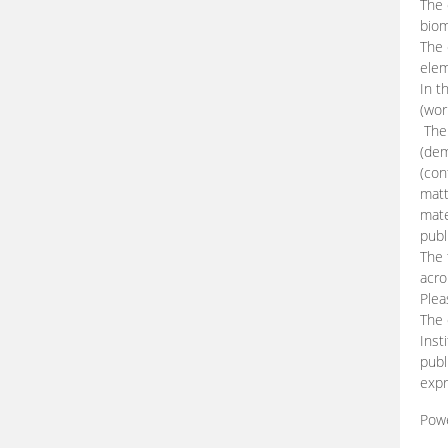
The 
biom
The
elem
In t
(wor
The 
(dem
(con
matt
mate
publ
The 
acro
Plea
The 
Inst
publ
expr
Pow