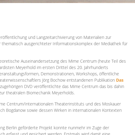
röffentlichung und Langzeitarchivierung von Materialien zur
er thematisch ausgerichteter Informationskomplex der Mediathek für
 theoretische Auseinandersetzung des Mime Centrum (heute Teil des
ardisten Meyerhold im ersten Drittel des 20. Jahrhunderts
 Veranstaltungsformen, Demonstrationen, Workshops, öffentliche
heaterwissenschaftlers Jörg Bochow entstandenen Publikation
Das
azugehörigen DVD veröffentlichte das Mime Centrum das bis dahin
 zur theatralen Biomechanik Meyerholds.
ime Centrum/Internationalen Theaterinstituts und des Moskauer
sch Bogdanow sowie dessen Wirken in internationalen Kontexten
ung Berlin geförderte Projekt konnte nunmehr im Zuge der
isch erfasst und gesichert werden. Erstmals wird damit eine