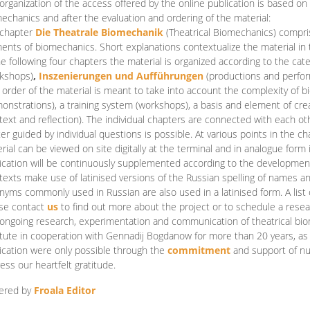
organization of the access offered by the online publication is based on
echanics and after the evaluation and ordering of the material:
 chapter
Die Theatrale Biomechanik
(Theatrical Biomechanics)
compris
ents of biomechanics. Short explanations contextualize the material in 
he following four chapters the material is organized according to the cat
kshops)
,
Inszenierungen und Aufführungen
(productions and perfo
order of the material is meant to take into account the complexity of b
onstrations), a training system (workshops), a basis and element of cr
text and reflection). The individual chapters are connected with each ot
er guided by individual questions is possible. At various points in the ch
rial can be viewed on site digitally at the terminal and in analogue form i
ication will be continuously supplemented according to the development of
texts make use of latinised versions of the Russian spelling of names 
nyms commonly used in Russian are also used in a latinised form. A list 
se contact
us
to find out more about the project or to schedule a resea
ongoing research, experimentation and communication of theatrical bi
itute in cooperation with Gennadij Bogdanow for more than 20 years, as we
ication were only possible through the
commitment
and support of nu
ess our heartfelt gratitude.
ered by
Froala Editor