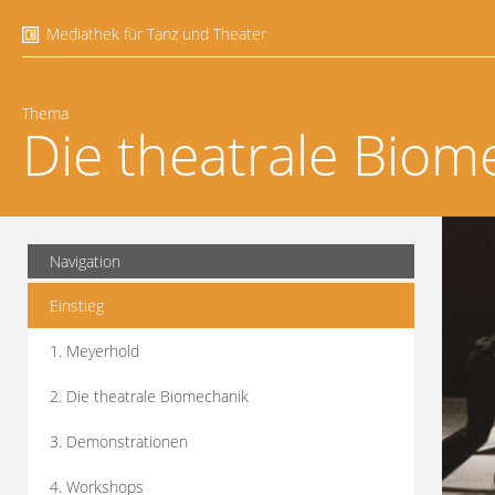
Mediathek für Tanz und Theater
Thema
Die theatrale Biom
Navigation
Einstieg
1. Meyerhold
2. Die theatrale Biomechanik
3. Demonstrationen
4. Workshops