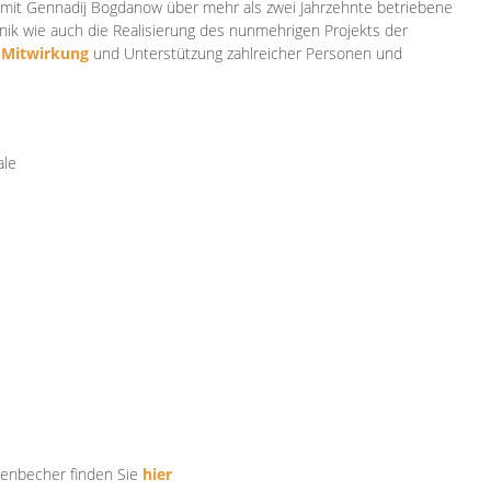
mit Gennadij Bogdanow über mehr als zwei Jahrzehnte betriebene
ik wie auch die Realisierung des nunmehrigen Projekts der
e
Mitwirkung
und Unterstützung zahlr
eicher Personen und
ale
tenbecher finden Sie
hier