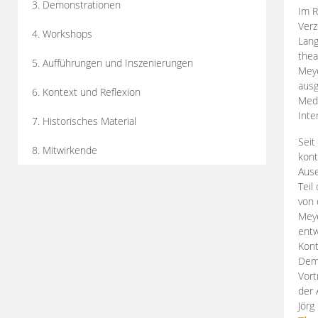
3. Demonstrationen
Im R
Verz
4. Workshops
Lang
thea
5. Aufführungen und Inszenierungen
Mey
ausg
6. Kontext und Reflexion
Medi
Inte
7. Historisches Material
Seit
8. Mitwirkende
kont
Aus
Teil
von 
Meye
entw
Kont
Demo
Vort
der 
Jörg