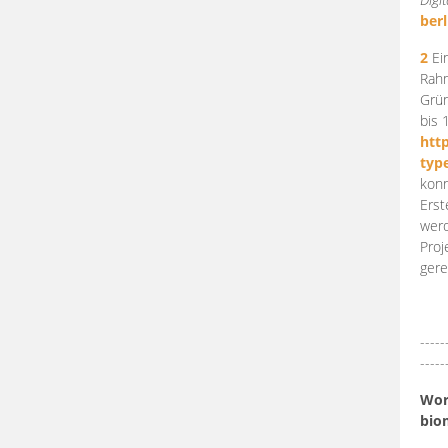
berl
2
Ein
Rahm
Grün
bis 
htt
typ
konn
Erst
werd
Proj
gere
-----
-----
Work
bio