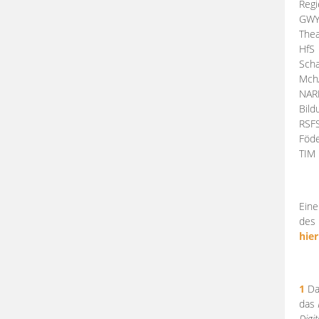
Regi
GW
Thea
HfS
Scha
Mch
NA
Bil
RSF
Föde
TI
Eine
des 
hier
1
Da
das
Digi