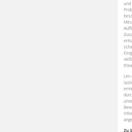
und 
Prob
beso
Mits
Auff
Zus
ents
scha
Eini
viel
thea
Um e
syst
ermö
durc
unve
Bewe
Info
ange
Zu 