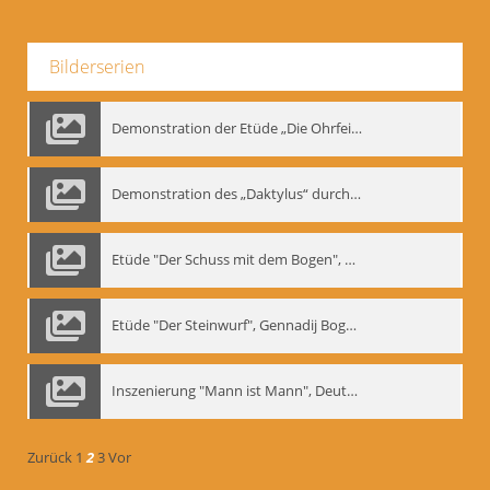
Bilderserien
Demonstration der Etüde „Die Ohrfeige“
Demonstration des „Daktylus“ durch Gennadij Nikolajewitsch Bogdanow, Berlin 1991
Etüde "Der Schuss mit dem Bogen", Gennadij Bogdanow
Etüde "Der Steinwurf", Gennadij Bogdanow
Inszenierung "Mann ist Mann", Deutsches Theater Berlin, 1997
Zurück
1
2
3
Vor