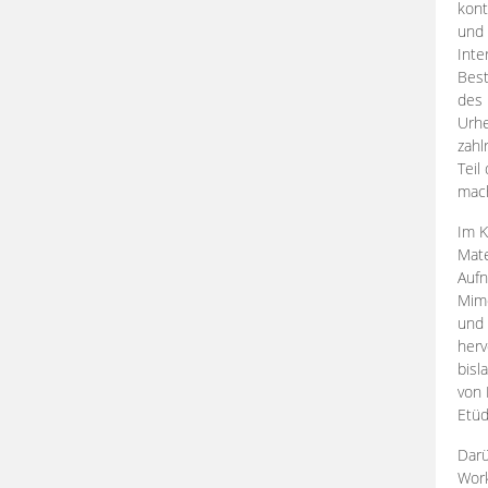
kont
und 
Inte
Best
des 
Urhe
zahl
Teil
mac
Im K
Mate
Aufn
Mime
und
herv
bisl
von 
Etüd
Darü
Work