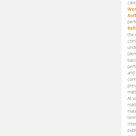
cate
Wor
Auf
perf
Ref
the 
comp
unde
(dem
basi
perf
and 
conn
pres
matt
At v
made
mate
term
Inte
publ