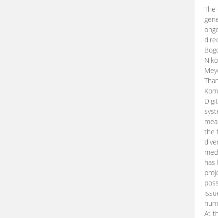
The 
gene
ongo
dire
Bogd
Niko
Meye
Than
Kom
Digi
syst
mean
the 
dive
medi
has 
proj
poss
issu
nume
At t