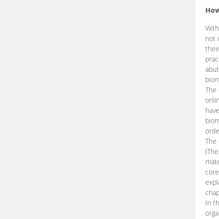
How
With
not 
thei
prac
abut
biom
The 
onli
have
biom
orde
The
(The
mate
core
expl
chap
In t
orga