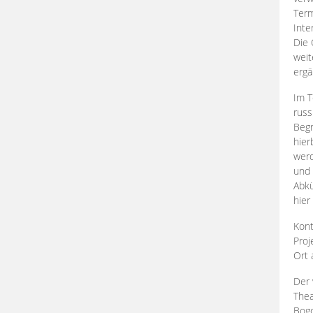
Term
Inte
Die 
weit
ergä
Im T
russ
Begr
hier
werd
und 
Abkü
hier
Kont
Proj
Ort
Der 
Thea
Bogd