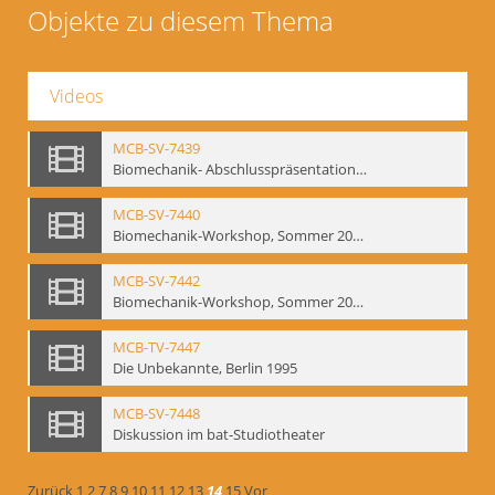
Objekte zu diesem Thema
Videos
MCB-SV-7439
Biomechanik- Abschlusspräsentation des Workshops Sommer 2001
MCB-SV-7440
Biomechanik-Workshop, Sommer 2002
MCB-SV-7442
Biomechanik-Workshop, Sommer 2003
MCB-TV-7447
Die Unbekannte, Berlin 1995
MCB-SV-7448
Diskussion im bat-Studiotheater
Zurück
1
2
7
8
9
10
11
12
13
14
15
Vor