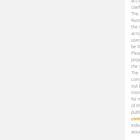
acco
clari
The 
Russ
the 
acro
used
be f
Plea
proj
the 
The 
comm
out 
Inst
for 
of t
publ
com
indi
woul