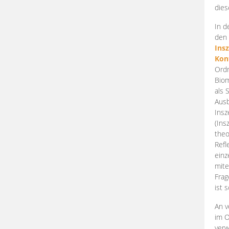
dies
In d
den 
Ins
Kon
Ordn
Biom
als 
Ausb
Insz
(Ins
theo
Refl
einz
mite
Frag
ist 
An v
im O
verw