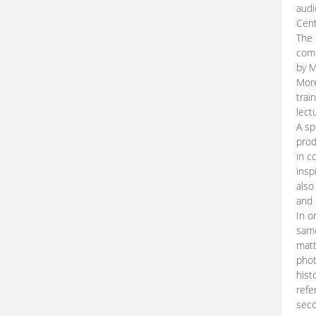
audi
Cent
The 
comp
by M
More
trai
lect
A sp
prod
in c
insp
also
and 
In o
same
matt
phot
hist
refe
seco