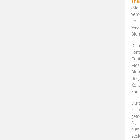
The
(Ale
verö
umfa
Wiss
Biom
Die 
kont
Cent
Mosk
Biom
Bogd
Kont
Fund
Durc
Komp
gefö
Digi
dies
gesi