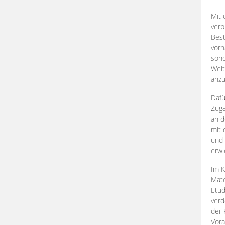
Mit 
verb
Best
vorh
son
Weit
anzu
Dafü
Zuga
an d
mit 
und 
erwi
Im K
Mate
Etü
verd
der 
Vora