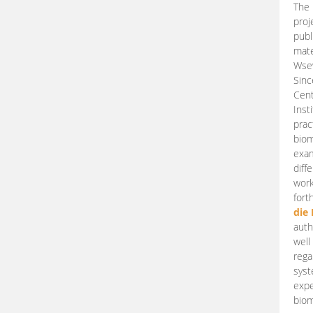
The 
proj
publ
mate
Wsew
Sinc
Cent
Inst
prac
biom
exam
diff
work
fort
die
auth
well
rega
syst
expe
biom