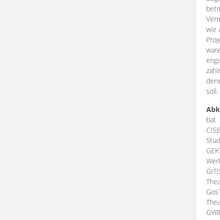
betr
Verm
wie 
Proj
ware
enga
zahl
dene
soll.
Abk
bat
CIS
Stud
GEK
Werk
GIT
Thea
Gos
Thea
GY