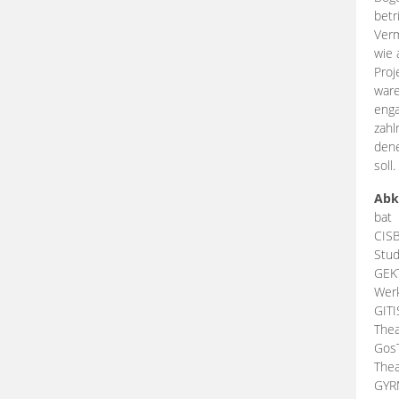
betr
Verm
wie 
Proj
ware
enga
zahl
dene
soll.
Abk
bat
CIS
Stud
GEK
Werk
GIT
Thea
Gos
Thea
GY