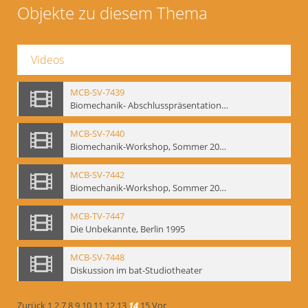
Objekte zu diesem Thema
Videos
MCB-SV-7439
Biomechanik- Abschlusspräsentation des Workshops Sommer 2001
MCB-SV-7440
Biomechanik-Workshop, Sommer 2002
MCB-SV-7442
Biomechanik-Workshop, Sommer 2003
MCB-TV-7447
Die Unbekannte, Berlin 1995
MCB-SV-7448
Diskussion im bat-Studiotheater
Zurück
1
2
7
8
9
10
11
12
13
14
15
Vor