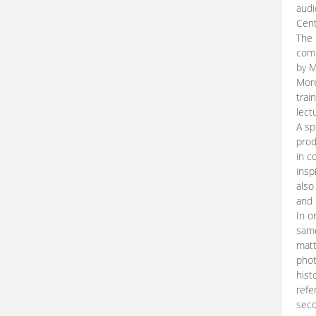
audi
Cent
The 
comp
by M
More
trai
lect
A sp
prod
in c
insp
also
and 
In o
same
matt
phot
hist
refe
seco