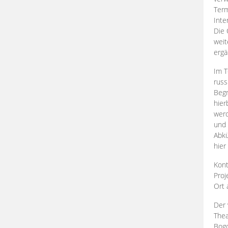
Term
Inte
Die 
weit
ergä
Im T
russ
Begr
hier
werd
und 
Abkü
hier
Kont
Proj
Ort
Der 
Thea
Bogd