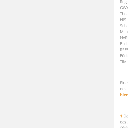
Regi
GW
Thea
HfS
Scha
Mch
NA
Bil
RSF
Föde
TI
Eine
des 
hier
1
Da
das
Digi