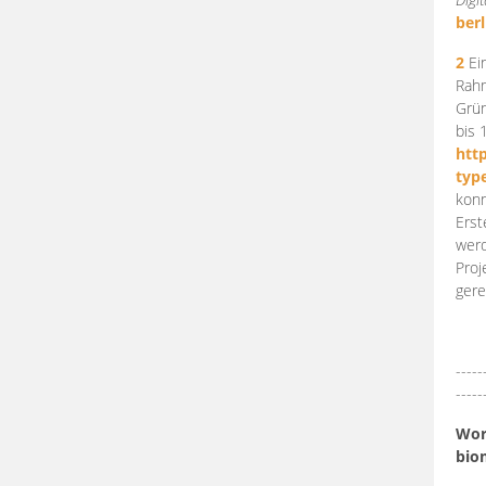
berl
2
Ein
Rahm
Grün
bis 
htt
typ
konn
Erst
werd
Proj
gere
-----
-----
Work
bio