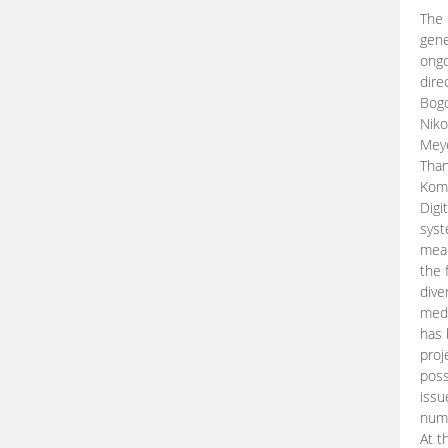
The 
gene
ongo
dire
Bogd
Niko
Meye
Than
Kom
Digi
syst
mean
the 
dive
medi
has 
proj
poss
issu
nume
At t