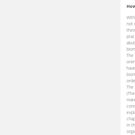
How
With
not 
thei
prac
abut
biom
The 
onli
have
biom
orde
The
(The
mate
core
expl
chap
In t
orga