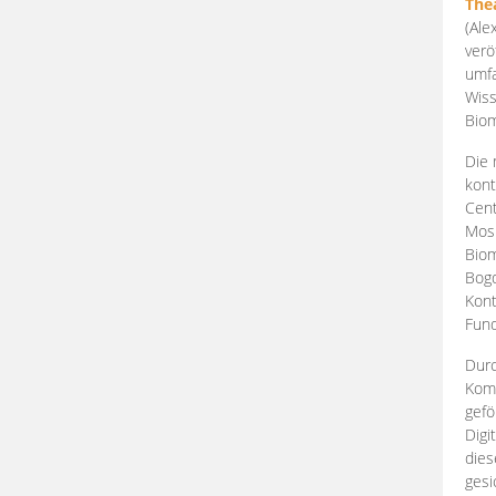
The
(Ale
verö
umfa
Wiss
Biom
Die 
kont
Cent
Mosk
Biom
Bogd
Kont
Fund
Durc
Komp
gefö
Digi
dies
gesi