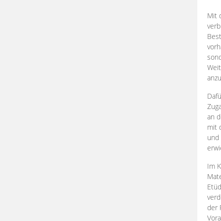
Mit 
verb
Best
vorh
son
Weit
anzu
Dafü
Zuga
an d
mit 
und 
erwi
Im K
Mate
Etü
verd
der 
Vora