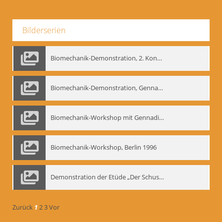
Bilderserien
Biomechanik-Demonstration, 2. Kongress der EMF, Mai 1995
Biomechanik-Demonstration, Gennadij Bogdanow im Berliner Ensemble, 04.10.1991
Biomechanik-Workshop mit Gennadij Nikolajewitsch Bogdanow im Mime Centrum Berlin, 1991
Biomechanik-Workshop, Berlin 1996
Demonstration der Etüde „Der Schuss mit dem Bogen“ durch Gennadij Nikolajewitsch Bogdanow, Berlin 1991
Zurück
1
2
3
Vor