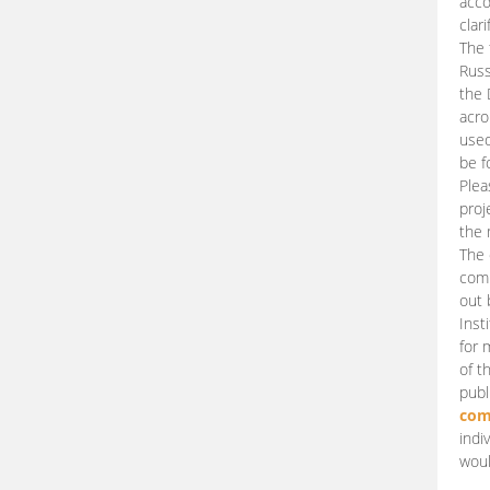
acco
clari
The 
Russ
the 
acro
used
be f
Plea
proj
the 
The 
comm
out 
Inst
for 
of t
publ
com
indi
woul