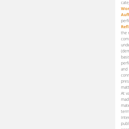
cate
Wor
Auf
perf
Ref
the 
comp
unde
(dem
basi
perf
and 
conn
pres
matt
At v
made
mate
term
Inte
publ