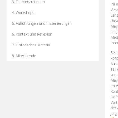
3. Demonstrationen
Im R
Verz
4. Workshops
Lang
thea
5. Aufführungen und Inszenierungen
Mey
ausg
6. Kontext und Reflexion
Medi
Inte
7. Historisches Material
Seit
8. Mitwirkende
kont
Aus
Teil
von 
Meye
entw
Kont
Demo
Vort
der 
Jörg