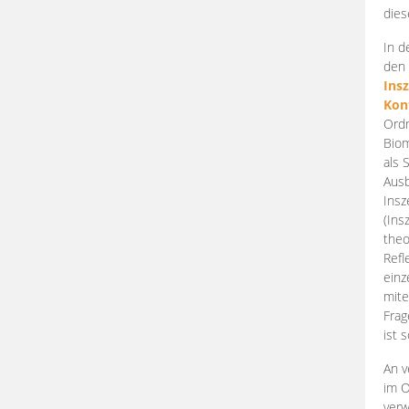
dies
In d
den 
Ins
Kon
Ordn
Biom
als 
Ausb
Insz
(Ins
theo
Refl
einz
mite
Frag
ist 
An v
im O
verw