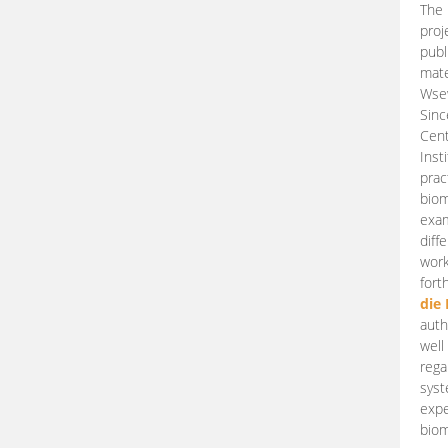
The 
proj
publ
mate
Wsew
Sinc
Cent
Inst
prac
biom
exam
diff
work
fort
die
auth
well
rega
syst
expe
biom