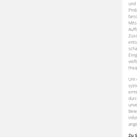
und 
Prob
beso
Mits
Auff
Zus
ents
scha
Eini
viel
thea
Um e
syst
ermö
durc
unve
Bewe
Info
ange
Zu 