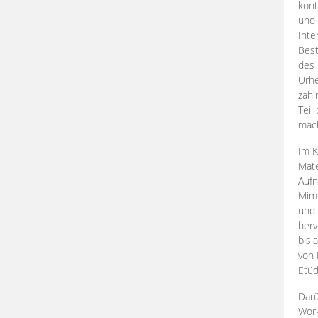
kont
und 
Inte
Best
des 
Urhe
zahl
Teil
mac
Im K
Mate
Aufn
Mime
und
herv
bisl
von 
Etüd
Darü
Work