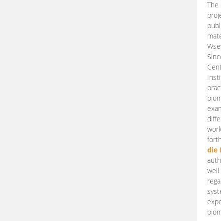
The 
proj
publ
mate
Wsew
Sinc
Cent
Inst
prac
biom
exam
diff
work
fort
die
auth
well
rega
syst
expe
biom