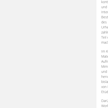
kont
und 
Inte
Best
des 
Urhe
zahl
Teil
mac
Im K
Mate
Aufn
Mime
und
herv
bisl
von 
Etüd
Darü
Work