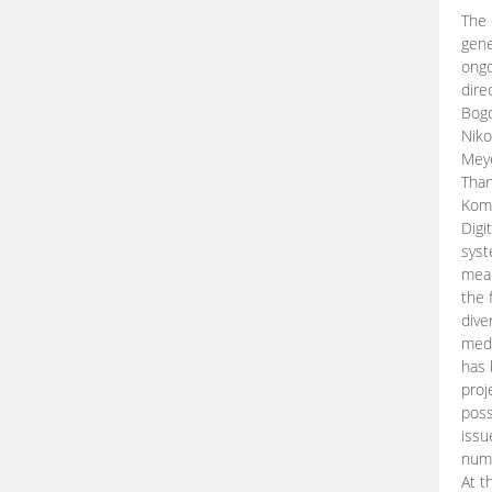
The 
gene
ongo
dire
Bogd
Niko
Meye
Than
Kom
Digi
syst
mean
the 
dive
medi
has 
proj
poss
issu
nume
At t