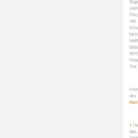
Regi
GW
Thea
HfS
Scha
Mch
NA
Bil
RSF
Föde
TI
Eine
des 
hier
1
Da
das
Digi