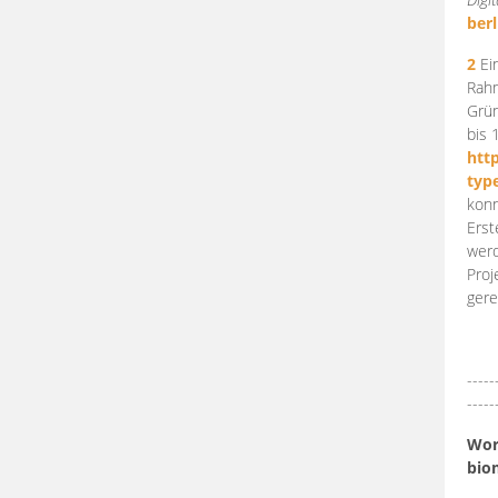
berl
2
Ein
Rahm
Grün
bis 
htt
typ
konn
Erst
werd
Proj
gere
-----
-----
Work
bio