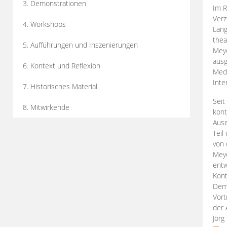
3. Demonstrationen
Im R
Verz
4. Workshops
Lang
thea
5. Aufführungen und Inszenierungen
Mey
ausg
6. Kontext und Reflexion
Medi
Inte
7. Historisches Material
Seit
8. Mitwirkende
kont
Aus
Teil
von 
Meye
entw
Kont
Demo
Vort
der 
Jörg