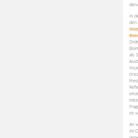
dies
In d
den 
Ins
Kon
Ordn
Biom
als 
Ausb
Insz
(Ins
theo
Refl
einz
mite
Frag
ist 
An v
im O
verw