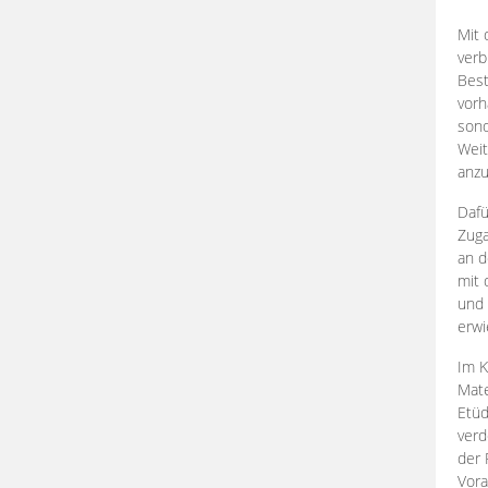
Mit 
verb
Best
vorh
son
Weit
anzu
Dafü
Zuga
an d
mit 
und 
erwi
Im K
Mate
Etü
verd
der 
Vora