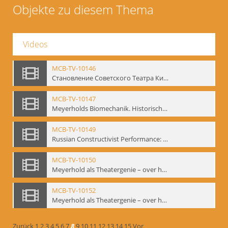
Objekte zu diesem Thema
Videos
MCB-TV-10146
Становление Советского Театра Кино - свидетельства эпохи 1920-1936 / Entstehung des sowjetischen Theaters – kinematografische Zeugnisse 1920-1936 - Interne Signatur: BM-vid-96
MCB-TV-10147
Meyerholds Biomechanik. Historisches Filmmaterial - Interne Signatur: BM-vid-99
MCB-TV-10149
Russian Constructivist Performance: An Evening of Foregger's Mastfor Cabaret. Good Treatment for Horses - Interne Signatur: BM-vid-105
MCB-TV-10150
Meyerhold als Theatergenie – over het mechanik van de acteursexpressie - Interne Signatur: BM-vid-108
MCB-TV-10152
Meyerhold als Theatergenie – over het mechanik van de acteursexpressie, Ausschnitt 2 - Interne Signatur: BM-vid-108_A2
Zurück
1
2
3
4
5
6
7
8
9
10
11
12
13
14
15
Vor