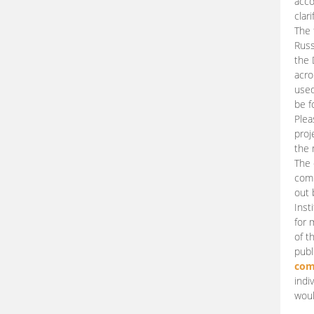
acco
clari
The 
Russ
the 
acro
used
be f
Plea
proj
the 
The 
comm
out 
Inst
for 
of t
publ
com
indi
woul