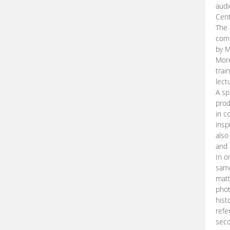
audi
Cent
The 
comp
by M
More
trai
lect
A sp
prod
in c
insp
also
and 
In o
same
matt
phot
hist
refe
seco