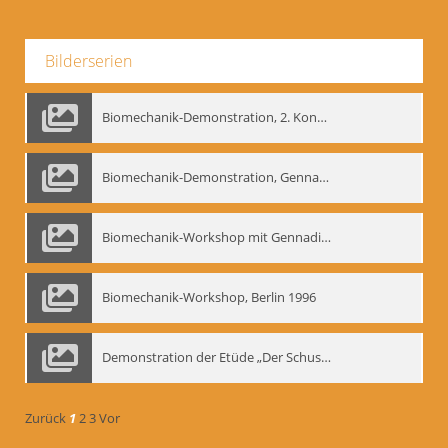
Bilderserien
Biomechanik-Demonstration, 2. Kongress der EMF, Mai 1995
Biomechanik-Demonstration, Gennadij Bogdanow im Berliner Ensemble, 04.10.1991
Biomechanik-Workshop mit Gennadij Nikolajewitsch Bogdanow im Mime Centrum Berlin, 1991
Biomechanik-Workshop, Berlin 1996
Demonstration der Etüde „Der Schuss mit dem Bogen“ durch Gennadij Nikolajewitsch Bogdanow, Berlin 1991
Zurück
1
2
3
Vor