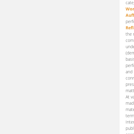
cate
Wor
Auf
perf
Ref
the 
comp
unde
(dem
basi
perf
and 
conn
pres
matt
At v
made
mate
term
Inte
publ