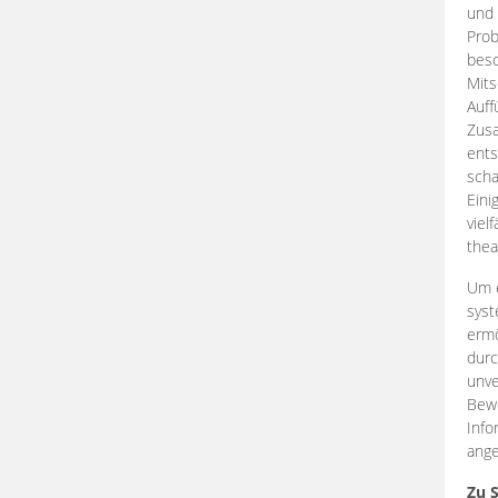
und 
Prob
beso
Mits
Auff
Zus
ents
scha
Eini
viel
thea
Um e
syst
ermö
durc
unve
Bewe
Info
ange
Zu 