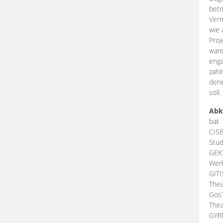
betr
Verm
wie 
Proj
ware
enga
zahl
dene
soll.
Abk
bat
CIS
Stud
GEK
Werk
GIT
Thea
Gos
Thea
GY