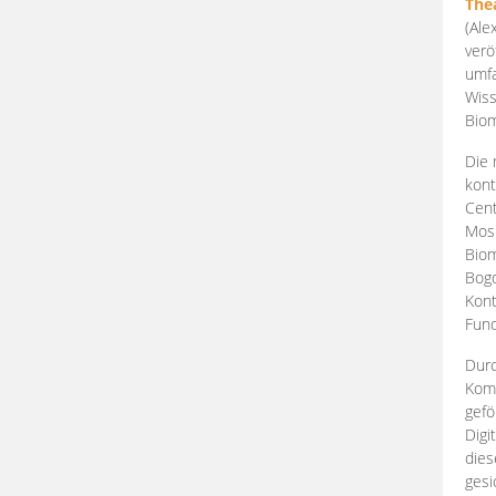
The
(Ale
verö
umfa
Wiss
Biom
Die 
kont
Cent
Mosk
Biom
Bogd
Kont
Fund
Durc
Komp
gefö
Digi
dies
gesi