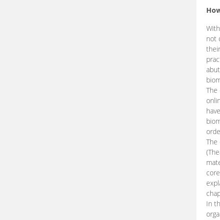
How
With
not 
thei
prac
abut
biom
The 
onli
have
biom
orde
The
(The
mate
core
expl
chap
In t
orga