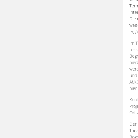
Term
Inte
Die 
weit
ergä
Im T
russ
Begr
hier
werd
und 
Abkü
hier
Kont
Proj
Ort
Der 
Thea
Bogd