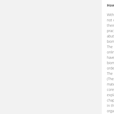
How
With
not 
thei
prac
abut
biom
The 
onli
have
biom
orde
The
(The
mate
core
expl
chap
In t
orga