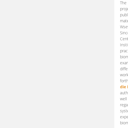
The 
proj
publ
mate
Wsew
Sinc
Cent
Inst
prac
biom
exam
diff
work
fort
die
auth
well
rega
syst
expe
biom