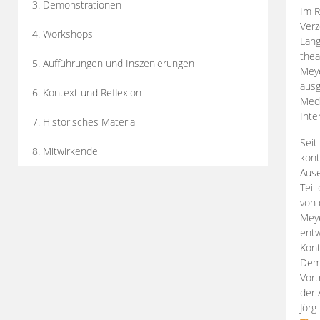
3. Demonstrationen
Im R
Verz
4. Workshops
Lang
thea
5. Aufführungen und Inszenierungen
Mey
ausg
6. Kontext und Reflexion
Medi
Inte
7. Historisches Material
Seit
8. Mitwirkende
kont
Aus
Teil
von 
Meye
entw
Kont
Demo
Vort
der 
Jörg