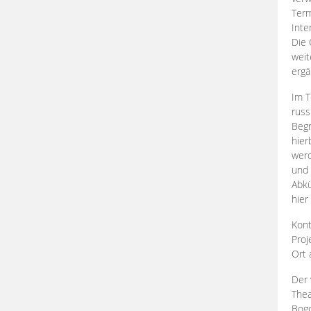
Term
Inte
Die 
weit
ergä
Im T
russ
Begr
hier
werd
und 
Abkü
hier
Kont
Proj
Ort
Der 
Thea
Bogd