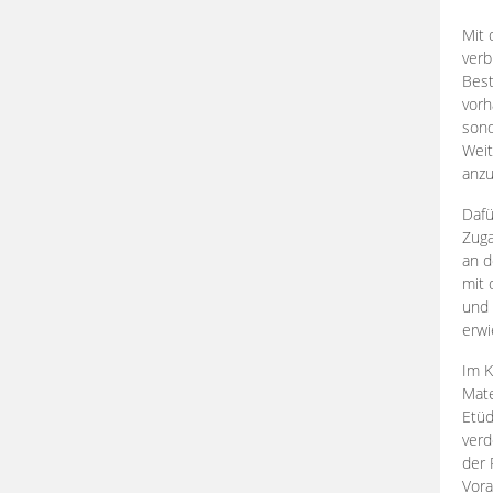
Mit 
verb
Best
vorh
son
Weit
anzu
Dafü
Zuga
an d
mit 
und 
erwi
Im K
Mate
Etü
verd
der 
Vora