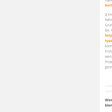
berl
2
Ein
Rahm
Grün
bis 
htt
typ
konn
Erst
werd
Proj
gere
-----
-----
Work
bio