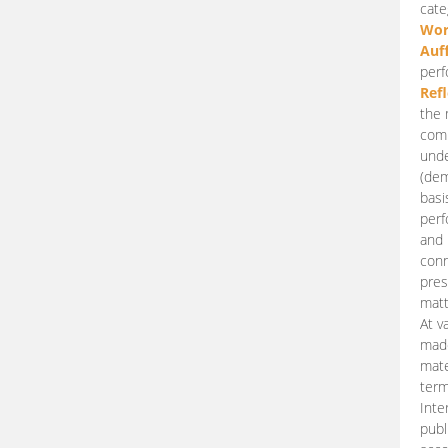
cate
Wor
Auf
perf
Ref
the 
comp
unde
(dem
basi
perf
and 
conn
pres
matt
At v
made
mate
term
Inte
publ