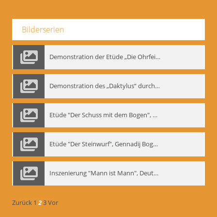
Bilderserien
Demonstration der Etüde „Die Ohrfeige“
Demonstration des „Daktylus“ durch Gennadij Nikolajewitsch Bogdanow, Berlin 1991
Etüde "Der Schuss mit dem Bogen", Gennadij Bogdanow
Etüde "Der Steinwurf", Gennadij Bogdanow
Inszenierung "Mann ist Mann", Deutsches Theater Berlin, 1997
Zurück
1
2
3
Vor