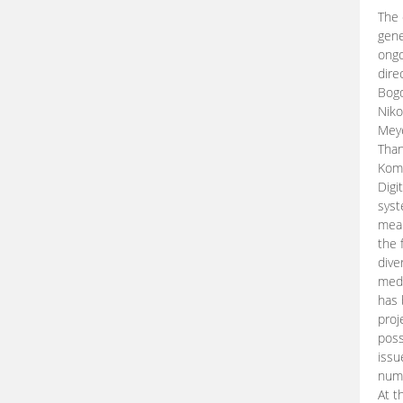
The 
gene
ongo
dire
Bogd
Niko
Meye
Than
Kom
Digi
syst
mean
the 
dive
medi
has 
proj
poss
issu
nume
At t