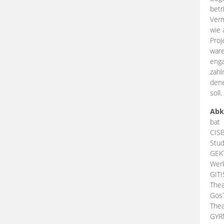
betr
Verm
wie 
Proj
ware
enga
zahl
dene
soll.
Abk
bat
CIS
Stud
GEK
Werk
GIT
Thea
Gos
Thea
GY