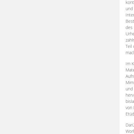
kont
und 
Inte
Best
des 
Urhe
zahl
Teil
mac
Im K
Mate
Aufn
Mime
und
herv
bisl
von 
Etüd
Darü
Work