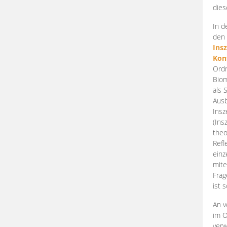
dies
In d
den 
Ins
Kon
Ordn
Biom
als 
Ausb
Insz
(Ins
theo
Refl
einz
mite
Frag
ist 
An v
im O
verw