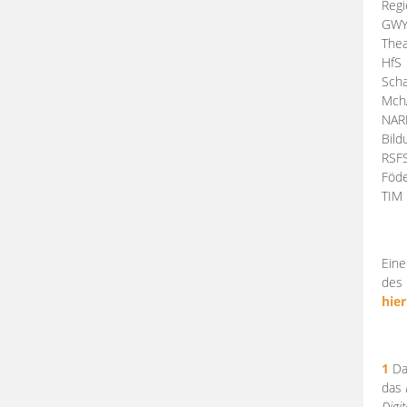
Regi
GW
Thea
HfS
Scha
Mch
NA
Bil
RSF
Föde
TI
Eine
des 
hier
1
Da
das
Digi