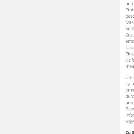
und 
Prob
beso
Mits
Auff
Zus
ents
scha
Eini
viel
thea
Um e
syst
ermö
durc
unve
Bewe
Info
ange
Zu 