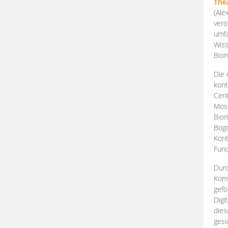
The
(Ale
verö
umfa
Wiss
Biom
Die 
kont
Cent
Mosk
Biom
Bogd
Kont
Fund
Durc
Komp
gefö
Digi
dies
gesi