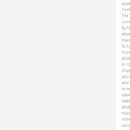
audi
Cent
The 
comp
by M
More
trai
lect
A sp
prod
in c
insp
also
and 
In o
same
matt
phot
hist
refe
seco