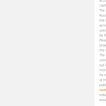
acco
clari
The 
Russ
the 
acro
used
be f
Plea
proj
the 
The 
comm
out 
Inst
for 
of t
publ
com
indi
woul