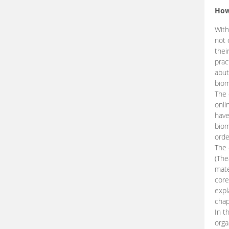
How
With
not 
thei
prac
abut
biom
The 
onli
have
biom
orde
The
(The
mate
core
expl
chap
In t
orga