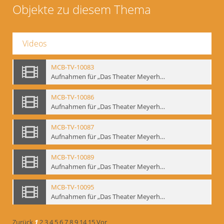
Objekte zu diesem Thema
Videos
MCB-TV-10083
Aufnahmen für „Das Theater Meyerholds und die Biomechanik“ (1). Demonstration der Etüde „Die Ohrfeige“ in verschiedenen Variationen, Ausschnitt 1 - Interne Signatur: BM-vid-1_A1
MCB-TV-10086
Aufnahmen für „Das Theater Meyerholds und die Biomechanik“ (2). Demonstration der Etüde „Die Ohrfeige“ in verschiedenen Variationen, Ausschnitt 1 - Interne Signatur: BM-vid-2_A1
MCB-TV-10087
Aufnahmen für „Das Theater Meyerholds und die Biomechanik“ (2). Demonstration der Etüde „Die Ohrfeige“ in verschiedenen Variationen, Ausschnitt 2 - Interne Signatur: BM-vid-2_A2
MCB-TV-10089
Aufnahmen für „Das Theater Meyerholds und die Biomechanik“ (3). Etüde „Der Dolchstoß“, Ausschnitt 1 - Interne Signatur: BM-vid-3_A1
MCB-TV-10095
Aufnahmen für „Das Theater Meyerholds und die Biomechanik“ (6). Biomechanische Grundelemente und szenische Umsetzung, Ausschnitt 1 - Interne Signatur: BM-vid-6_A1
Zurück
1
2
3
4
5
6
7
8
9
14
15
Vor