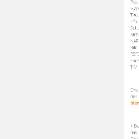
Regi
GW
Thea
HfS
Scha
Mch
NA
Bil
RSF
Föde
TI
Eine
des 
hier
1
Da
das
Digi