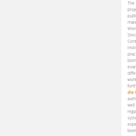
The 
proj
publ
mate
Wsew
Sinc
Cent
Inst
prac
biom
exam
diff
work
fort
die
auth
well
rega
syst
expe
biom