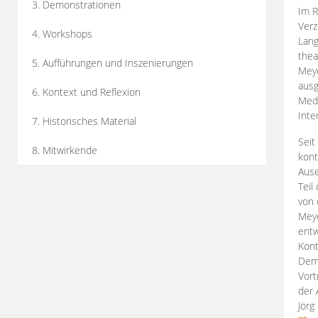
3. Demonstrationen
Im R
Verz
4. Workshops
Lang
thea
5. Aufführungen und Inszenierungen
Mey
ausg
6. Kontext und Reflexion
Medi
Inte
7. Historisches Material
Seit
8. Mitwirkende
kont
Aus
Teil
von 
Meye
entw
Kont
Demo
Vort
der 
Jörg