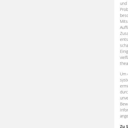
und 
Prob
beso
Mits
Auff
Zus
ents
scha
Eini
viel
thea
Um e
syst
ermö
durc
unve
Bewe
Info
ange
Zu 