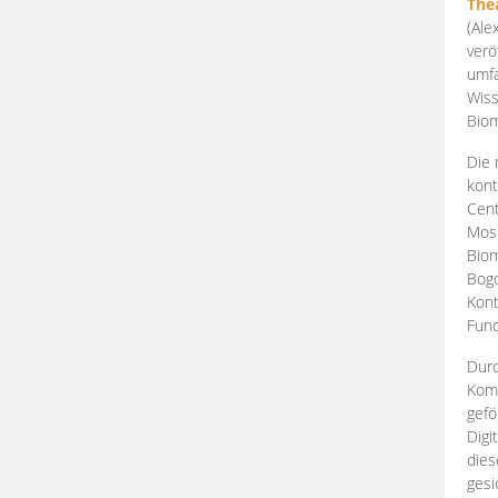
The
(Ale
verö
umfa
Wiss
Biom
Die 
kont
Cent
Mosk
Biom
Bogd
Kont
Fund
Durc
Komp
gefö
Digi
dies
gesi