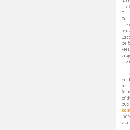
acco
clari
The 
Russ
the 
acro
used
be f
Plea
proj
the 
The 
comm
out 
Inst
for 
of t
publ
com
indi
woul