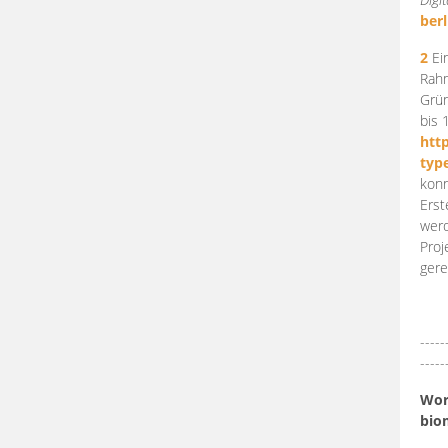
berl
2
Ein
Rahm
Grün
bis 
htt
typ
konn
Erst
werd
Proj
gere
-----
-----
Work
bio