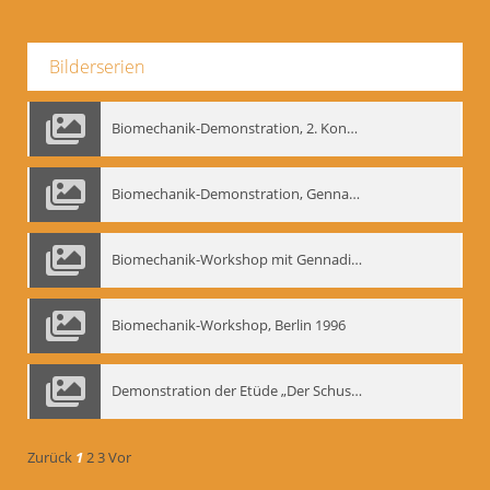
Bilderserien
Biomechanik-Demonstration, 2. Kongress der EMF, Mai 1995
Biomechanik-Demonstration, Gennadij Bogdanow im Berliner Ensemble, 04.10.1991
Biomechanik-Workshop mit Gennadij Nikolajewitsch Bogdanow im Mime Centrum Berlin, 1991
Biomechanik-Workshop, Berlin 1996
Demonstration der Etüde „Der Schuss mit dem Bogen“ durch Gennadij Nikolajewitsch Bogdanow, Berlin 1991
Zurück
1
2
3
Vor