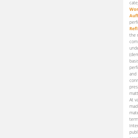
cate
Wor
Auf
perf
Ref
the 
comp
unde
(dem
basi
perf
and 
conn
pres
matt
At v
made
mate
term
Inte
publ