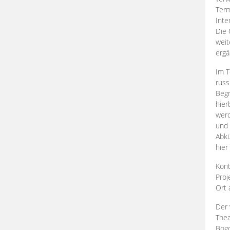
Term
Inte
Die 
weit
ergä
Im T
russ
Begr
hier
werd
und 
Abkü
hier
Kont
Proj
Ort
Der 
Thea
Bogd