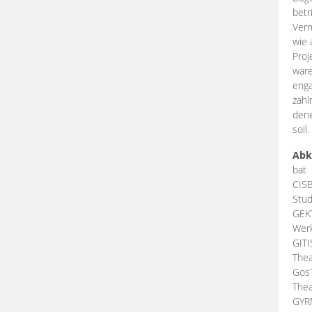
betr
Verm
wie 
Proj
ware
enga
zahl
dene
soll.
Abk
bat
CIS
Stud
GEK
Werk
GIT
Thea
Gos
Thea
GY