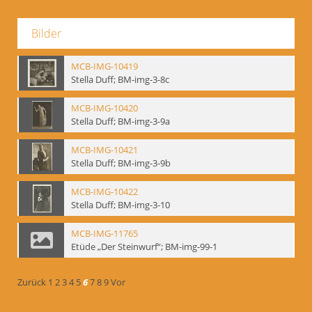
Bilder
MCB-IMG-10419
Stella Duff; BM-img-3-8c
MCB-IMG-10420
Stella Duff; BM-img-3-9a
MCB-IMG-10421
Stella Duff; BM-img-3-9b
MCB-IMG-10422
Stella Duff; BM-img-3-10
MCB-IMG-11765
Etüde „Der Steinwurf“; BM-img-99-1
Zurück
1
2
3
4
5
6
7
8
9
Vor