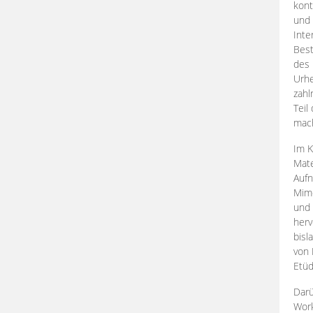
kont
und 
Inte
Best
des 
Urhe
zahl
Teil
mac
Im K
Mate
Aufn
Mime
und
herv
bisl
von 
Etüd
Darü
Work