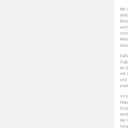
Mit 
verb
Best
vorh
son
Weit
anzu
Dafü
Zuga
an d
mit 
und 
erwi
Im K
Mate
Etü
verd
der 
Vora