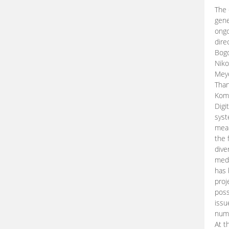
The 
gene
ongo
dire
Bogd
Niko
Meye
Than
Kom
Digi
syst
mean
the 
dive
medi
has 
proj
poss
issu
nume
At t