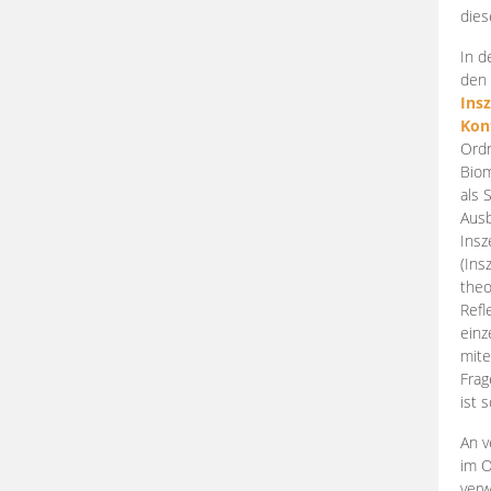
dies
In d
den 
Ins
Kon
Ordn
Biom
als 
Ausb
Insz
(Ins
theo
Refl
einz
mite
Frag
ist 
An v
im O
verw