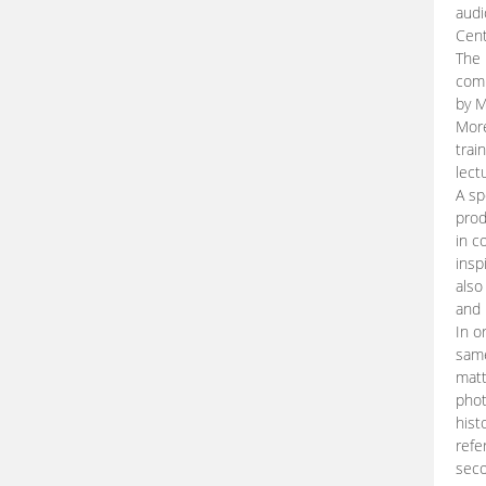
audi
Cent
The 
comp
by M
More
trai
lect
A sp
prod
in c
insp
also
and 
In o
same
matt
phot
hist
refe
seco