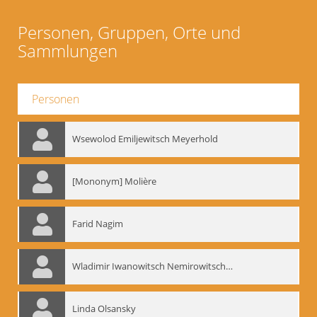
Personen, Gruppen, Orte und
Sammlungen
Personen
Wsewolod Emiljewitsch Meyerhold
[Mononym] Molière
Farid Nagim
Wladimir Iwanowitsch Nemirowitsch-Dantschenko
Linda Olsansky