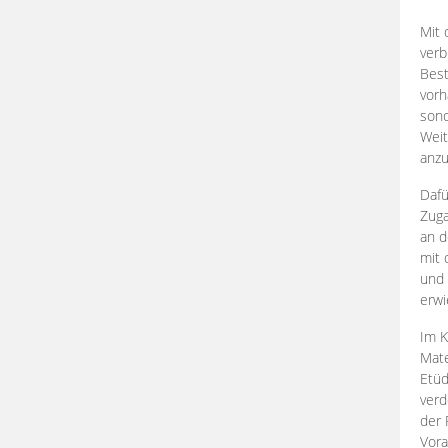
Mit 
verb
Best
vorh
son
Weit
anzu
Dafü
Zuga
an d
mit 
und 
erwi
Im K
Mate
Etü
verd
der 
Vora