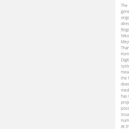
The 
gene
ongo
dire
Bogd
Niko
Meye
Than
Kom
Digi
syst
mean
the 
dive
medi
has 
proj
poss
issu
nume
At t