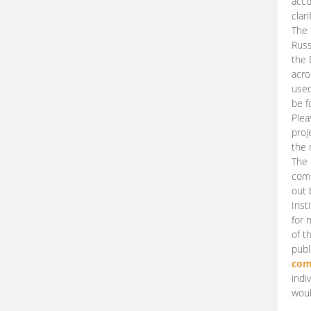
acco
clari
The 
Russ
the 
acro
used
be f
Plea
proj
the 
The 
comm
out 
Inst
for 
of t
publ
com
indi
woul