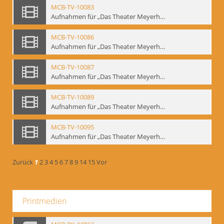
MCB-TV-10083
Aufnahmen für „Das Theater Meyerholds und die Biomechanik“ (1). Demonstration der Etüde „Die Ohrfeige“ in verschiedenen Variationen, Ausschnitt 1 - Interne Signatur: BM-vid-1_A1
MCB-TV-10086
Aufnahmen für „Das Theater Meyerholds und die Biomechanik“ (2). Demonstration der Etüde „Die Ohrfeige“ in verschiedenen Variationen, Ausschnitt 1 - Interne Signatur: BM-vid-2_A1
MCB-TV-10087
Aufnahmen für „Das Theater Meyerholds und die Biomechanik“ (2). Demonstration der Etüde „Die Ohrfeige“ in verschiedenen Variationen, Ausschnitt 2 - Interne Signatur: BM-vid-2_A2
MCB-TV-10089
Aufnahmen für „Das Theater Meyerholds und die Biomechanik“ (3). Etüde „Der Dolchstoß“, Ausschnitt 1 - Interne Signatur: BM-vid-3_A1
MCB-TV-10095
Aufnahmen für „Das Theater Meyerholds und die Biomechanik“ (6). Biomechanische Grundelemente und szenische Umsetzung, Ausschnitt 1 - Interne Signatur: BM-vid-6_A1
Zurück
1
2
3
4
5
6
7
8
9
14
15
Vor
Printmedien