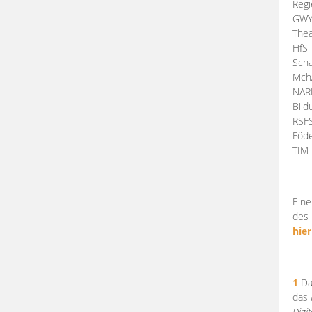
Regi
GW
Thea
HfS
Scha
Mch
NA
Bil
RSF
Föde
TI
Eine
des 
hier
1
Da
das
Digi