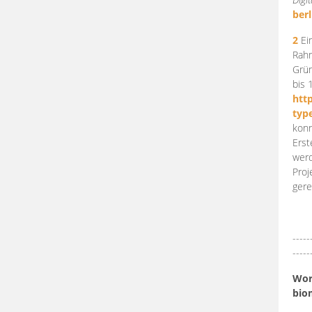
berl
2
Ein
Rahm
Grün
bis 
htt
typ
konn
Erst
werd
Proj
gere
-----
-----
Work
bio