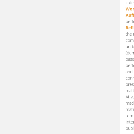
cate
Wor
Auf
perf
Ref
the 
comp
unde
(dem
basi
perf
and 
conn
pres
matt
At v
made
mate
term
Inte
publ