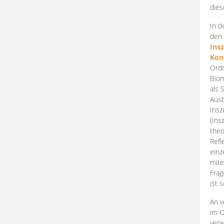
dies
In d
den 
Ins
Kon
Ordn
Biom
als 
Ausb
Insz
(Ins
theo
Refl
einz
mite
Frag
ist 
An v
im O
verw