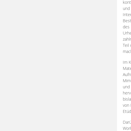
kont
und 
Inte
Best
des 
Urhe
zahl
Teil
mac
Im K
Mate
Aufn
Mime
und
herv
bisl
von 
Etüd
Darü
Work