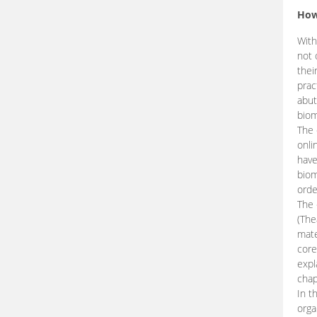
How
With
not 
thei
prac
abut
biom
The 
onli
have
biom
orde
The
(The
mate
core
expl
chap
In t
orga