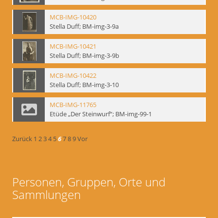
MCB-IMG-10420
Stella Duff; BM-img-3-9a
MCB-IMG-10421
Stella Duff; BM-img-3-9b
MCB-IMG-10422
Stella Duff; BM-img-3-10
MCB-IMG-11765
Etüde „Der Steinwurf“; BM-img-99-1
Zurück
1
2
3
4
5
6
7
8
9
Vor
Personen, Gruppen, Orte und
Sammlungen