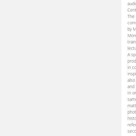
audi
Cent
The 
comp
by M
More
trai
lect
A sp
prod
in c
insp
also
and 
In o
same
matt
phot
hist
refe
seco