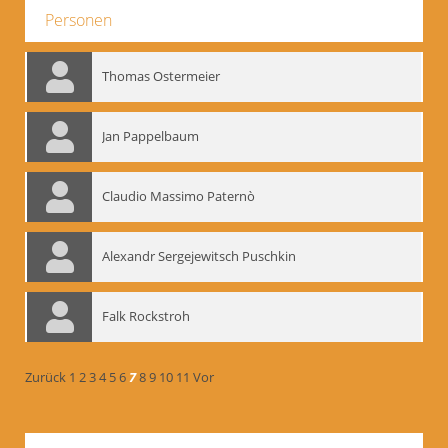
Personen
Thomas Ostermeier
Jan Pappelbaum
Claudio Massimo Paternò
Alexandr Sergejewitsch Puschkin
Falk Rockstroh
Zurück
1
2
3
4
5
6
7
8
9
10
11
Vor