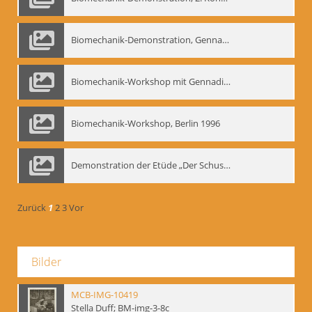
Biomechanik-Demonstration, Gennadij Bogdanow im Berliner Ensemble, 04.10.1991
Biomechanik-Workshop mit Gennadij Nikolajewitsch Bogdanow im Mime Centrum Berlin, 1991
Biomechanik-Workshop, Berlin 1996
Demonstration der Etüde „Der Schuss mit dem Bogen“ durch Gennadij Nikolajewitsch Bogdanow, Berlin 1991
Zurück
1
2
3
Vor
Bilder
MCB-IMG-10419
Stella Duff; BM-img-3-8c