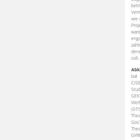
betr
Verm
wie 
Proj
ware
enga
zahl
dene
soll.
Abk
bat
CIS
Stud
GEK
Werk
GIT
Thea
Gos
Thea
GY