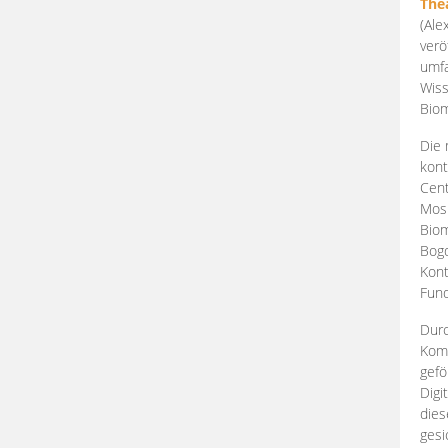
The
(Ale
verö
umfa
Wiss
Biom
Die 
kont
Cent
Mosk
Biom
Bogd
Kont
Fund
Durc
Komp
gefö
Digi
dies
gesi