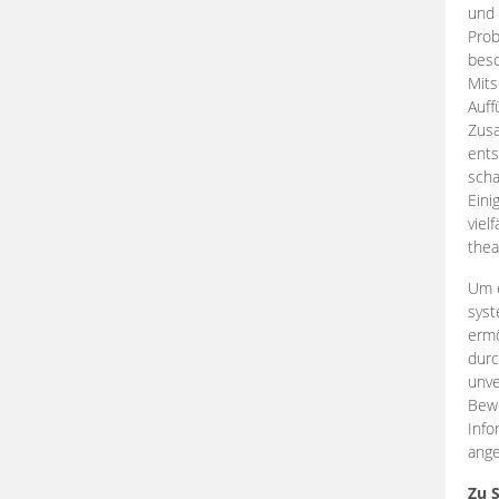
und 
Prob
beso
Mits
Auff
Zus
ents
scha
Eini
viel
thea
Um e
syst
ermö
durc
unve
Bewe
Info
ange
Zu 