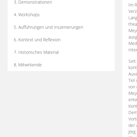
3. Demonstrationen
Im R
Verz
4. Workshops
Lang
thea
5. Aufführungen und Inszenierungen
Mey
ausg
6. Kontext und Reflexion
Medi
Inte
7. Historisches Material
Seit
8. Mitwirkende
kont
Aus
Teil
von 
Meye
entw
Kont
Demo
Vort
der 
Jörg