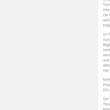
Term
Inte
Die 
weit
ergä
Im T
russ
Begr
hier
werd
und 
Abkü
hier
Kont
Proj
Ort
Der 
Thea
Bogd