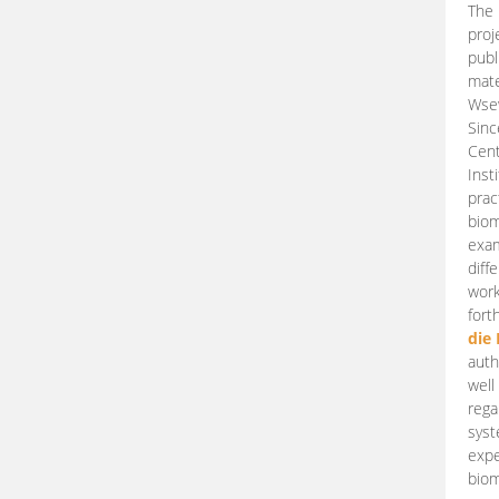
The 
proj
publ
mate
Wsew
Sinc
Cent
Inst
prac
biom
exam
diff
work
fort
die
auth
well
rega
syst
expe
biom