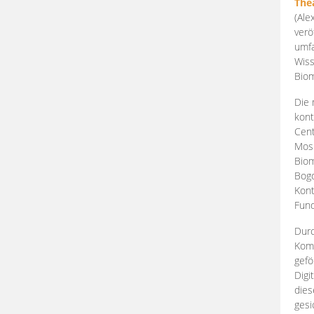
The
(Ale
verö
umfa
Wiss
Biom
Die 
kont
Cent
Mosk
Biom
Bogd
Kont
Fund
Durc
Komp
gefö
Digi
dies
gesi