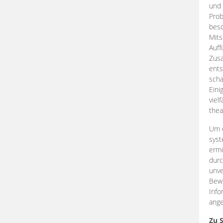
und 
Prob
beso
Mits
Auff
Zus
ents
scha
Eini
viel
thea
Um e
syst
ermö
durc
unve
Bewe
Info
ange
Zu 