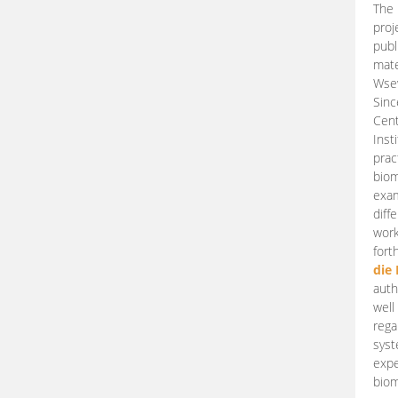
The 
proj
publ
mate
Wsew
Sinc
Cent
Inst
prac
biom
exam
diff
work
fort
die
auth
well
rega
syst
expe
biom