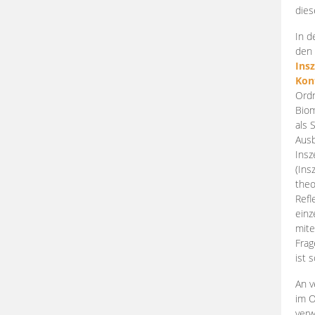
dies
In d
den 
Ins
Kon
Ordn
Biom
als 
Ausb
Insz
(Ins
theo
Refl
einz
mite
Frag
ist 
An v
im O
verw