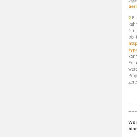
berl
2
Ein
Rahm
Grün
bis 
htt
typ
konn
Erst
werd
Proj
gere
-----
-----
Work
bio