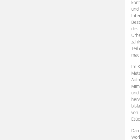
kont
und 
Inte
Best
des 
Urhe
zahl
Teil
mac
Im K
Mate
Aufn
Mime
und
herv
bisl
von 
Etüd
Darü
Work