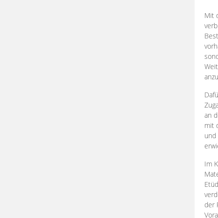
Mit 
verb
Best
vorh
son
Weit
anzu
Dafü
Zuga
an d
mit 
und 
erwi
Im K
Mate
Etü
verd
der 
Vora