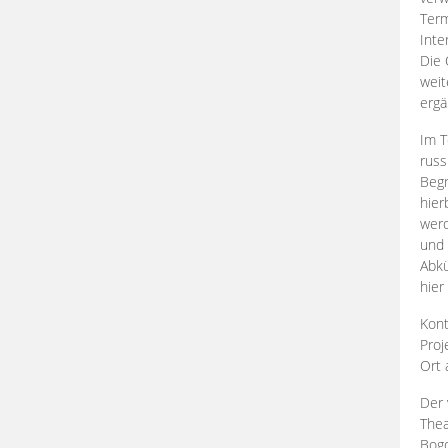
Term
Inte
Die 
weit
ergä
Im T
russ
Begr
hier
werd
und 
Abkü
hier
Kont
Proj
Ort
Der 
Thea
Bogd