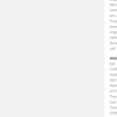
betr
Verm
wie 
Proj
ware
enga
zahl
dene
soll.
Abk
bat
CIS
Stud
GEK
Werk
GIT
Thea
Gos
Thea
GY