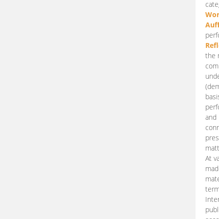
cate
Wor
Auf
perf
Ref
the 
comp
unde
(dem
basi
perf
and 
conn
pres
matt
At v
made
mate
term
Inte
publ