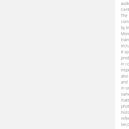
audi
Cent
The 
comp
by M
More
trai
lect
A sp
prod
in c
insp
also
and 
In o
same
matt
phot
hist
refe
seco