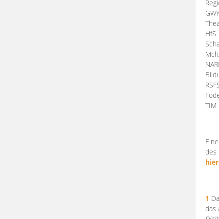
Regi
GW
Thea
HfS
Scha
Mch
NA
Bil
RSF
Föde
TI
Eine
des 
hier
1
Da
das
Digi