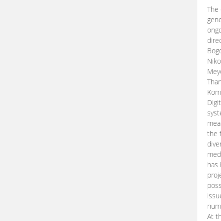
The 
gene
ongo
dire
Bogd
Niko
Meye
Than
Kom
Digi
syst
mean
the 
dive
medi
has 
proj
poss
issu
nume
At t