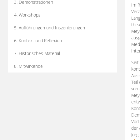
3. Demonstrationen
Im R
Verz
4. Workshops
Lang
thea
5. Aufführungen und Inszenierungen
Mey
ausg
6. Kontext und Reflexion
Medi
Inte
7. Historisches Material
Seit
8. Mitwirkende
kont
Aus
Teil
von 
Meye
entw
Kont
Demo
Vort
der 
Jörg