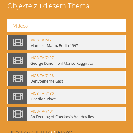
Objekte zu diesem Thema
Videos
MCB-TV-617
Mann ist Mann, Berlin 1997
MCB-TV-7427
George Dandin o il Marito Raggirato
MCB-TV-7428
Der Steinerne Gast
MCB-TV-7430
7 Assilon Place
MCB-TV-7431
An Evening of Checkov's Vaudevilles. The Evils of Tobacco, The Bear, The Marriage Proposal
Zurück
1
2
7
8
9
10
11
12
13
14
15
Vor