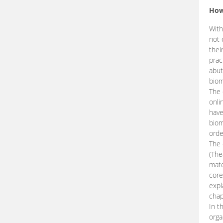
How
With
not 
thei
prac
abut
biom
The 
onli
have
biom
orde
The
(The
mate
core
expl
chap
In t
orga