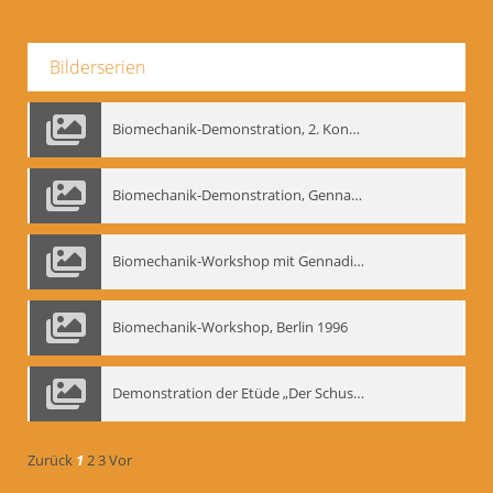
Bilderserien
Biomechanik-Demonstration, 2. Kongress der EMF, Mai 1995
Biomechanik-Demonstration, Gennadij Bogdanow im Berliner Ensemble, 04.10.1991
Biomechanik-Workshop mit Gennadij Nikolajewitsch Bogdanow im Mime Centrum Berlin, 1991
Biomechanik-Workshop, Berlin 1996
Demonstration der Etüde „Der Schuss mit dem Bogen“ durch Gennadij Nikolajewitsch Bogdanow, Berlin 1991
Zurück
1
2
3
Vor