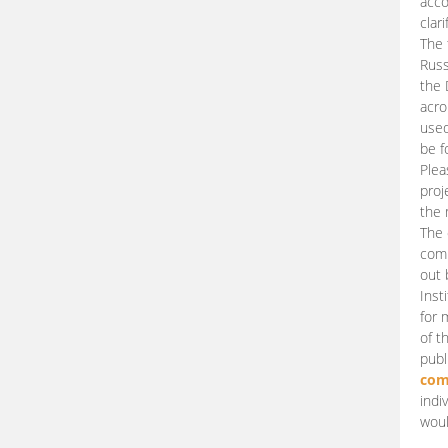
acco
clari
The 
Russ
the 
acro
used
be f
Plea
proj
the 
The 
comm
out 
Inst
for 
of t
publ
com
indi
woul