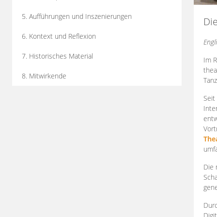
5. Aufführungen und Inszenierungen
Di
6. Kontext und Reflexion
Engl
7. Historisches Material
Im R
thea
8. Mitwirkende
Tanz
Seit
Inte
entw
Vort
The
umfa
Die 
Scha
gene
Durc
Digi