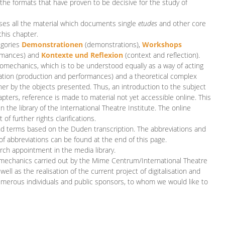
 the formats that have proven to be decisive for the study of
es all the material which documents single
etudes
and other core
this chapter.
egories
D
emonstrationen
(demonstrations),
Workshops
rmances)
and
Kontexte und Reflexion
(context and reflection).
iomechanics, which is to be understood equally as a way of acting
eation (production and performances) and a theoretical complex
her by the objects presented. Thus, an introduction to the subject
apters, reference is made to material not yet accessible online. This
n the library of the International Theatre Institute. The online
 further rights clarifications.
and terms based on the Duden transcription. The abbreviations and
of abbreviations can be found at the end of this page.
rch appointment in the media library.
omechanics carried out by the Mime Centrum/International Theatre
ll as the realisation of the current project of digitalisation and
merous individuals and public sponsors, to whom we would like to