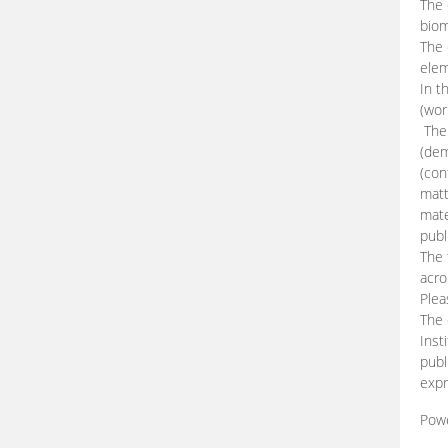
The 
biom
The
elem
In t
(wor
The 
(dem
(con
matt
mate
publ
The 
acro
Plea
The 
Inst
publ
expr
Pow