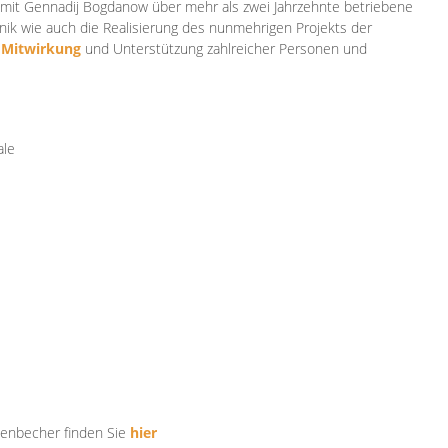
mit Gennadij Bogdanow über mehr als zwei Jahrzehnte betriebene
ik wie auch die Realisierung des nunmehrigen Projekts der
e
Mitwirkung
und Unterstützung zahlr
eicher Personen und
ale
tenbecher finden Sie
hier