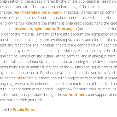
organization of the access offered by the online publication is based on
echanics and after the evaluation and ordering of the material:
 chapter
Die Theatrale Biomechanik
(Theatrical Biomechanics)
compris
ents of biomechanics. Short explanations contextualize the material in 
he following four chapters the material is organized according to the cat
kshops)
,
Inszenierungen und Aufführungen
(productions and perfo
order of the material is meant to take into account the complexity of b
onstrations), a training system (workshops), a basis and element of cr
text and reflection). The individual chapters are connected with each ot
er guided by individual questions is possible. At various points in the ch
rial can be viewed on site digitally at the terminal and in analogue form i
ication will be continuously supplemented according to the development of
texts make use of latinised versions of the Russian spelling of names 
nyms commonly used in Russian are also used in a latinised form. A list 
se contact
us
to find out more about the project or to schedule a resea
ongoing research, experimentation and communication of theatrical bi
itute in cooperation with Gennadij Bogdanow for more than 20 years, as we
ication were only possible through the
commitment
and support of nu
ess our heartfelt gratitude.
ered by
Froala Editor