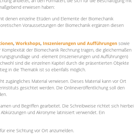
ichung anbietet, an den Formaten, die sich für die Beschäftigung mit
 maßgebend erwiesen haben:
 mit denen einzelne Etüden und Elemente der Biomechanik
heoretischen Voraussetzungen der Biomechanik ergänzen diesen
ionen
,
Workshops
,
Inszenierungen und Aufführungen
sowie
er Komplexität der Biomechanik Rechnung tragen, die gleichermaßen
ierungsgrundlage und -element (Inszenierungen und Aufführungen)
ichwohl sind die einzelnen Kapitel durch die präsentierten Objekte
ieg in die Thematik ist so ebenfalls möglich.
ht zugängliches Material verwiesen. Dieses Material kann vor Ort
rinstituts gesichtet werden. Die Onlineveröffentlichung soll den
den.
amen und Begriffen gearbeitet. Die Schreibweise richtet sich hierbei
 Abkürzungen und Akronyme latinisiert verwendet. Ein
 für eine Sichtung vor Ort anzumelden.