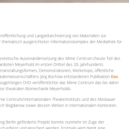
röffentlichung und Langzeitarchivierung von Materialien zur
er thematisch ausgerichteter Informationskomplex der Mediathek für
 theoretische Auseinandersetzung des Mime Centrum (heute Teil des
ardisten Meyerhold im ersten Drittel des 20. Jahrhunderts
 Veranstaltungsformen, Demonstrationen, Workshops, öffentliche
heaterwissenschaftlers Jörg Bochow entstandenen Publikation
Das
azugehörigen DVD veröffentlichte das Mime Centrum das bis dahin
 zur theatralen Biomechanik Meyerholds.
ime Centrum/Internationalen Theaterinstituts und des Moskauer
sch Bogdanow sowie dessen Wirken in internationalen Kontexten
ung Berlin geförderte Projekt konnte nunmehr im Zuge der
isch erfasst und gesichert werden. Erstmals wird damit eine