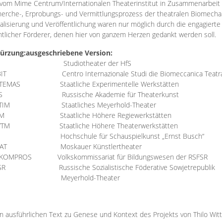
vom Mime Centrum/Internationalen Theaterinstitut in Zusammenarbeit 
erche-, Erprobungs- und Vermittlungsprozess der theatralen Biomechan
talisierung und Veröffentlichung waren nur möglich durch die engagiert
ntlicher Förderer, denen hier von ganzem Herzen gedankt werden soll.
ürzung:
ausgeschriebene Version:
Studiotheater der HfS
BIT
Centro Internazionale Studi die Biomeccanica Teatr
TEMAS
Staatliche Experimentelle Werkstätten
IS
Russische Akademie für Theaterkunst
TIM
Staatliches Meyerhold-Theater
RM
Staatliche Höhere Regiewerkstätten
YTM
Staatliche Höhere Theaterwerkstätten
Hochschule für Schauspielkunst „Ernst Busch“
AT
Moskauer Künstlertheater
RKOMPROS
Volkskommissariat für Bildungswesen der RSFSR
SR
Russische Sozialistische Föderative Sowjetrepublik
M Meyerhold-Theater
n ausführlichen Text zu Genese und Kontext des Projekts von Thilo Wit