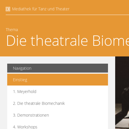
Mediathek für Tanz und Theater
Thema
Die theatrale Biom
Navigation
Einstieg
1. Meyerhold
2. Die theatrale Biomechanik
3. Demonstrationen
4. Workshops