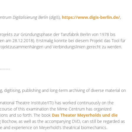
ntrum Digitalisierung
Berlin
(
digiS
),
https://www.digis-berlin.de/
,
rojekts zur Gründungsphase der Tanzfabrik Berlin von 1978 bis
en am 28.12.2018). Erstmalig konnte bei diesem Projekt das Tool für
Projektzusammenhängen und Verbindungslinien gerecht zu werden.
-------
 digitising, publishing and long-term archiving of diverse material on
ational Theatre Institute/ITI) has worked continuously on the
he course of this examination the Mime Centrum has organized
tions and so forth. The book
Das Theater Meyerholds und die
rg Bochow, as well as the accompanying DVD, can still be regarded as
e and experience on Meyerhold's theatrical biomechanics.