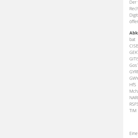
Der 
Rech
Digi
öffe
Abk
bat
CIS
GEK
GIT
Gos
GY
GW
HfS
Mch
NA
RSF
TI
Eine