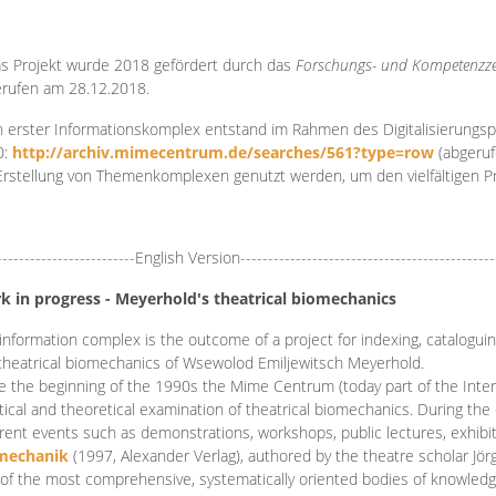
s Projekt wurde 2018 gefördert durch das
Forschungs- und Kompetenzze
rufen am 28.12.2018.
 erster Informationskomplex entstand im Rahmen des Digitalisierungsp
0:
http://archiv.mimecentrum.de/searches/561?type=row
(abgeruf
Erstellung von Themenkomplexen genutzt werden, um den vielfältigen 
-------------------------English Version----------------------------------------------
k in progress - Meyerhold's theatrical biomechanics
information complex is the outcome of a project for indexing, cataloguing,
theatrical biomechanics of Wsewolod Emiljewitsch Meyerhold.
e the beginning of the 1990s the Mime Centrum (today part of the Intern
tical and theoretical examination of theatrical biomechanics. During t
erent events such as demonstrations, workshops, public lectures, exhibi
mechanik
(1997, Alexander Verlag), authored by the theatre scholar Jö
of the most comprehensive, systematically oriented bodies of knowledg