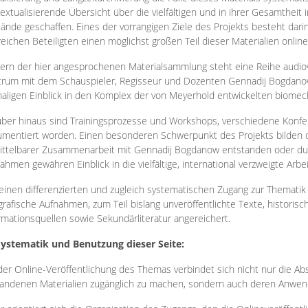
extualisierende Übersicht über die vielfältigen und in ihrer Gesamtheit
ände geschaffen. Eines der vorrangigen Ziele des Projekts besteht darin
reichen Beteiligten einen möglichst großen Teil dieser Materialien onlin
ern der hier angesprochenen Materialsammlung steht eine Reihe audi
rum mit dem Schauspieler, Regisseur und Dozenten Gennadij Bogdanow
aligen Einblick in den Komplex der von Meyerhold entwickelten biome
ber hinaus sind Trainingsprozesse und Workshops, verschiedene Konfer
mentiert worden. Einen besonderen Schwerpunkt des Projekts bilden di
ttelbarer Zusammenarbeit mit Gennadij Bogdanow entstanden oder durc
ahmen gewähren Einblick in die vielfältige, international verzweigte Arbe
inen differenzierten und zugleich systematischen Zugang zur Thematik 
grafische Aufnahmen, zum Teil bislang unveröffentlichte Texte, histori
rmationsquellen sowie Sekundärliteratur angereichert.
Systematik und Benutzung dieser Seite:
der Online-Veröffentlichung des Themas verbindet sich nicht nur die Abs
andenen Materialien zugänglich zu machen, sondern auch deren Anwend