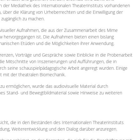
 in der Mediathek des Internationalen Theaterinstituts vorhandenen
, über die Klärung von Urheberrechten und die Einwilligung der
e zugänglich zu machen.
ovisueller Aufnahmen, die aus der Zusammenarbeit des Mime
 hervorgegangen ist. Die Aufnahmen bieten einen bislang
chanischen Etüden und die Möglichkeiten ihrer Anwendung.
enzen, Vorträge und Gespräche sowie Einblicke in die Probenarbeit
e Mitschnitte von Inszenierungen und Aufführungen, die in
h seine schauspielpädagogische Arbeit angeregt wurden. Einige
it mit der theatralen Biomechanik.
zu ermöglichen, wurde das audiovisuelle Material durch
sches Stand- und Bewegtbildmaterial sowie Hinweise zu weiteren
icht, die in den Beständen des Internationalen Theaterinstituts
ung, Weiterentwicklung und den Dialog darüber anzuregen.