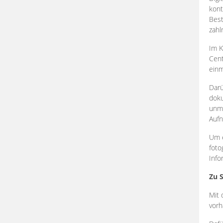
kont
Best
zahl
Im K
Cent
einm
Darü
doku
unmi
Aufn
Um e
foto
Info
Zu 
Mit 
vorh