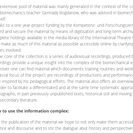
extensive pool of material was mainly generated in the context of the 
biomechanics teacher Gennadij Bogdanow, who was advised in biomechan
elf.
ks to a one year project funding by the Kompetenz- und Forschungszentru
rd and secure the material by means of digitisation and long-term archivi
lete holdings available in the media library of the International Theatre
o make as much of this material as possible accessible online by clarify
ies involved.
he core of the collection is a series of audiovisual recordings, produ
rdings provide a unique insight into the complex of the biomechanical 
over one can find material which documents training routines and works
ecial focus of the project are recordings of productions and performan
 inspired by his pedagogical efforts. The material also offers an overvie
rder to facilitate a differentiated and at the same time systematic appro
ographs, in part previously unpublished texts, historical still and movin
secondary literature.
 to use the information complex:
 the publication of the material we hope to not only make them access
tice and discourse and to stir the dialogue abut history and perspective