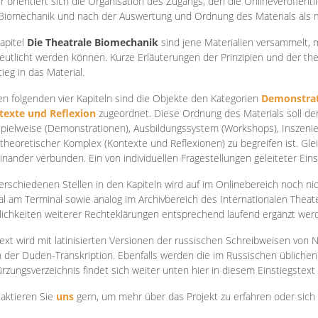
r orientiert sich die Organisation des Zugangs, den die Onlineveröffentl
Biomechanik und nach der Auswertung und Ordnung des Materials als
apite
l
Die Theatrale Biomechanik
sind jene Materialien versammelt,
eutlicht werden können. Kurze Erläuterungen der Prinzipien und der t
tieg in das Material.
en folgenden vier Kapiteln sind die Objekte den Kategorien
Demonstrat
texte und Reflexion
zugeordnet. Diese Ordnung des Materials soll d
Spielweise (Demonstrationen), Ausbildungssystem (Workshops), Inszen
theoretischer Komplex (Kontexte und Reflexionen) zu begreifen ist. Gle
inander verbunden. Ein von individuellen Fragestellungen geleiteter Einst
erschiedenen Stellen in den Kapiteln wird auf im Onlinebereich noch nic
tal am Terminal sowie analog im Archivbereich des Internationalen Theate
ichkeiten weiterer Rechteklärungen entsprechend laufend ergänzt wer
ext wird mit latinisierten Versionen der russischen Schreibweisen von N
 der Duden-Transkription. Ebenfalls werden die im Russischen üblichen
rzungsverzeichnis findet sich weiter unten hier in diesem Einstiegstext
aktieren Sie
uns
gern, um mehr über das Projekt zu erfahren oder sich