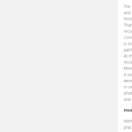
The 
and 
hims
Than
reco
comp
is t
part
At t
reco
More
A sp
were
In o
phot
and 
How
With
prac