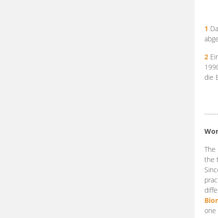
1
Da
abge
2
Ein
199
die 
-----
Wor
The 
the 
Sinc
prac
diff
Bio
one 