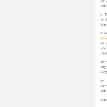
Dafü
der 
Im K
verd
Eins
In d
Kon
als 
und 
mite
An v
digi
Mögl
Im T
nach
Abkü
Kont