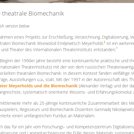
e theatrale Biomechanik
ish version below
ahmen eines Projekts zur Erschließung, Verzeichnung, Digitalisierung, Ve
1
tralen Biomechanik Wsewolod Emiljewitsch Meyerholds
ist ein weiter
2
 und Theater des Internationalen Theaterinstituts entstanden.
 Beginn der 1990er Jahre besteht eine kontinuierliche praktische und
rnationalen Theaterinstituts) mit der von dem russischen Theateravantg
ickelten theatralen Biomechanik. In diesem Kontext fanden vielfältige
räge, Ausstellungen u.a., statt. Mit d
er 1997 in der Autorenschaft des T
ater Meyerholds und die Biomechanik
(Alexander Verlag) und der d
ngreichste, systematisch orientierte Wissens- und Erfahrungskonvolut
mittlerweile mehr als 25-jährige kontinuierliche Zusammenarb
eit des M
uspielers, Regisseurs und Biomechanik-Dozenten Gennadij Nikolajewit
rierte einen umfangreichen Fundus an Materialien.
h das für ein Jahr vom Forschungs- und Kompetenzzentrum Digitalisier
talisierung und Langzeitarchivierung die Fülle dieses Materials systemat