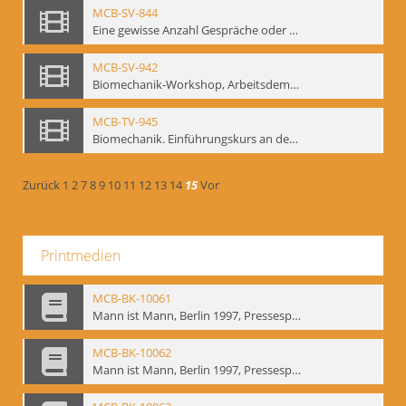
MCB-SV-844
Eine gewisse Anzahl Gespräche oder das völlig unbearbeitete Stundenbuch, Berlin 1995.
MCB-SV-942
Biomechanik-Workshop, Arbeitsdemonstration in der Staatsoper unter den Linden 2002
MCB-TV-945
Biomechanik. Einführungskurs an der HfS "Ernst Busch" 1995 (Vorarbeiten zu den Inszenierungen von T. Ostermeier u. Chr. v. Treskow). Teil 2
Zurück
1
2
7
8
9
10
11
12
13
14
15
Vor
Printmedien
MCB-BK-10061
Mann ist Mann, Berlin 1997, Pressespiegel - interne Signatur: BM-prt-262-9
MCB-BK-10062
Mann ist Mann, Berlin 1997, Pressespiegel - interne Signatur: BM-prt-262-10