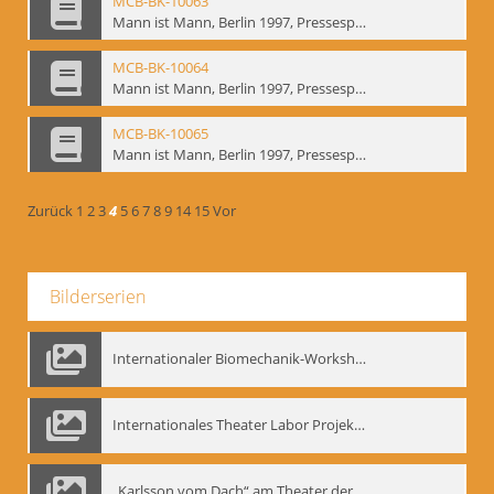
MCB-BK-10063
Mann ist Mann, Berlin 1997, Pressespiegel - interne Signatur: BM-prt-262-11
MCB-BK-10064
Mann ist Mann, Berlin 1997, Pressespiegel - interne Signatur: BM-prt-262-12
MCB-BK-10065
Mann ist Mann, Berlin 1997, Pressespiegel - interne Signatur: BM-prt-262-13
Zurück
1
2
3
4
5
6
7
8
9
14
15
Vor
Bilderserien
Internationaler Biomechanik-Workshop, Moskau 1993
Internationales Theater Labor Projekt: Play Don Juan
„Karlsson vom Dach“ am Theater der Satire, Moskau 1985