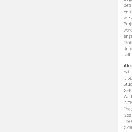
betr
Verm
wie 
Proj
ware
enga
zahl
dene
soll.
Abk
bat
CIS
Stud
GEK
Werk
GIT
Thea
Gos
Thea
GY