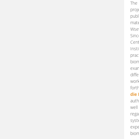
The 
proj
publ
mate
Wsew
Sinc
Cent
Inst
prac
biom
exam
diff
work
fort
die
auth
well
rega
syst
expe
biom