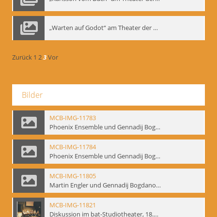
„Warten auf Godot“ am Theater der Saire, Moskau 1980er
Zurück
1
2
3
Vor
Bilder
MCB-IMG-11783
Phoenix Ensemble und Gennadij Bogdanow; BM-img-105-9
MCB-IMG-11784
Phoenix Ensemble und Gennadij Bogdanow; BM-img-105-10
MCB-IMG-11805
Martin Engler und Gennadij Bogdanow; BM-img-113
MCB-IMG-11821
Diskussion im bat-Studiotheater, 18.09.1995; BM-img-127-3