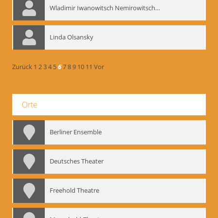
Wladimir Iwanowitsch Nemirowitsch-Dantschenko
Linda Olsansky
Zurück
1
2
3
4
5
6
7
8
9
10
11
Vor
Orte
Berliner Ensemble
Deutsches Theater
Freehold Theatre