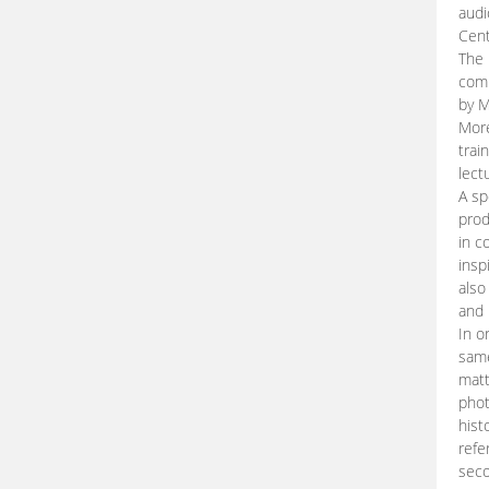
audi
Cent
The 
comp
by M
More
trai
lect
A sp
prod
in c
insp
also
and 
In o
same
matt
phot
hist
refe
seco