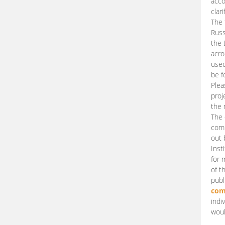
acco
clari
The 
Russ
the 
acro
used
be f
Plea
proj
the 
The 
comm
out 
Inst
for 
of t
publ
com
indi
woul