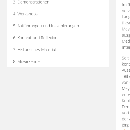
3. Demonstrationen
Im R
Verz
4. Workshops
Lang
thea
5. Aufführungen und Inszenierungen
Mey
ausg
6. Kontext und Reflexion
Medi
Inte
7. Historisches Material
Seit
8. Mitwirkende
kont
Aus
Teil
von 
Meye
entw
Kont
Demo
Vort
der 
Jörg