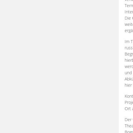
Term
Inte
Die 
weit
ergä
Im T
russ
Begr
hier
werd
und 
Abkü
hier
Kont
Proj
Ort
Der 
Thea
Bogd