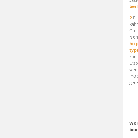
berl
2
Ein
Rahm
Grün
bis 
htt
typ
konn
Erst
werd
Proj
gere
-----
-----
Work
bio