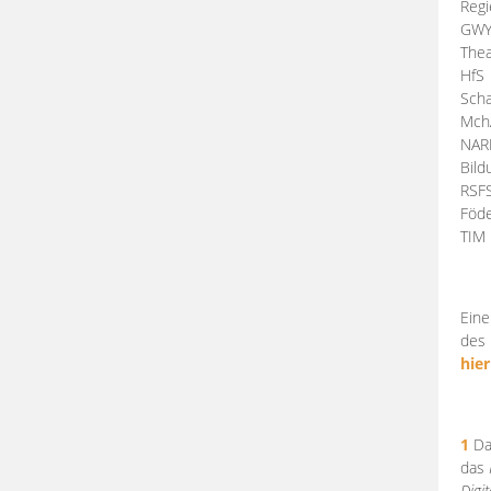
Regi
GW
Thea
HfS
Scha
Mch
NA
Bil
RSF
Föde
TI
Eine
des 
hier
1
Da
das
Digi