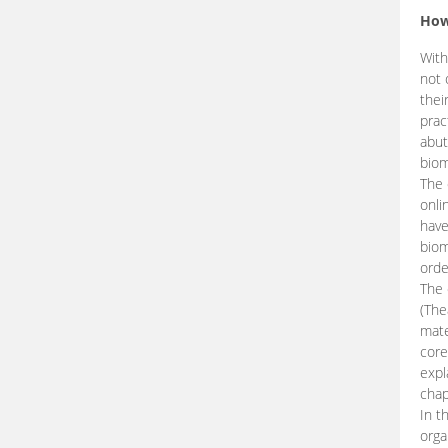
How
With
not 
thei
prac
abut
biom
The 
onli
have
biom
orde
The
(The
mate
core
expl
chap
In t
orga