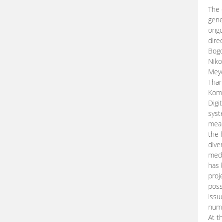
The 
gene
ongo
dire
Bogd
Niko
Meye
Than
Kom
Digi
syst
mean
the 
dive
medi
has 
proj
poss
issu
nume
At t