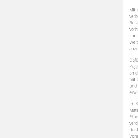
Mit 
verb
Best
vorh
son
Weit
anzu
Dafü
Zuga
an d
mit 
und 
erwi
Im K
Mate
Etü
verd
der 
Vora