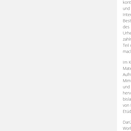
kont
und 
Inte
Best
des 
Urhe
zahl
Teil
mac
Im K
Mate
Aufn
Mime
und
herv
bisl
von 
Etüd
Darü
Work