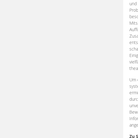
und 
Prob
beso
Mits
Auff
Zus
ents
scha
Eini
viel
thea
Um e
syst
ermö
durc
unve
Bewe
Info
ange
Zu 