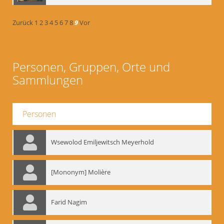
Zurück
1
2
3
4
5
6
7
8
9
Vor
Personen, Gruppen, Orte und
Sammlungen
Personen
Wsewolod Emiljewitsch Meyerhold
[Mononym] Molière
Farid Nagim