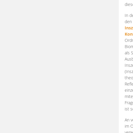
dies
In d
den 
Ins
Kon
Ordn
Biom
als 
Ausb
Insz
(Ins
theo
Refl
einz
mite
Frag
ist 
An v
im O
verw