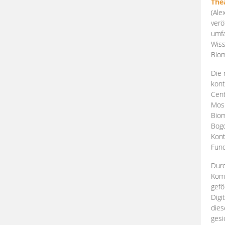
The
(Ale
verö
umfa
Wiss
Biom
Die 
kont
Cent
Mosk
Biom
Bogd
Kont
Fund
Durc
Komp
gefö
Digi
dies
gesi