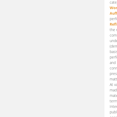
cate
Wor
Auf
perf
Ref
the 
comp
unde
(dem
basi
perf
and 
conn
pres
matt
At v
made
mate
term
Inte
publ