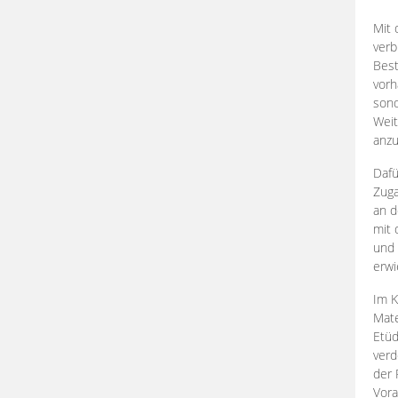
Mit 
verb
Best
vorh
son
Weit
anzu
Dafü
Zuga
an d
mit 
und 
erwi
Im K
Mate
Etü
verd
der 
Vora