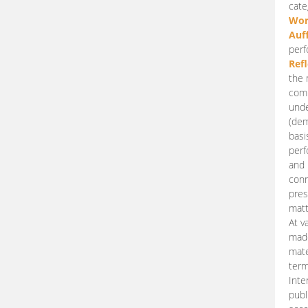
cate
Wor
Auf
perf
Ref
the 
comp
unde
(dem
basi
perf
and 
conn
pres
matt
At v
made
mate
term
Inte
publ