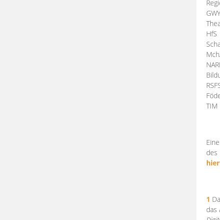
Regi
GW
Thea
HfS
Scha
Mch
NA
Bil
RSF
Föde
TI
Eine
des 
hier
1
Da
das
Digi