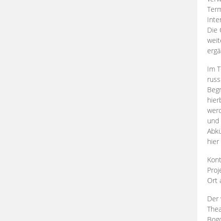
Term
Inte
Die 
weit
ergä
Im T
russ
Begr
hier
werd
und 
Abkü
hier
Kont
Proj
Ort
Der 
Thea
Bogd