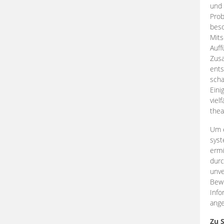
und 
Prob
beso
Mits
Auff
Zus
ents
scha
Eini
viel
thea
Um e
syst
ermö
durc
unve
Bewe
Info
ange
Zu 