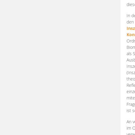
dies
In d
den 
Ins
Kon
Ordn
Biom
als 
Ausb
Insz
(Ins
theo
Refl
einz
mite
Frag
ist 
An v
im O
verw