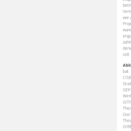
betr
Verm
wie 
Proj
ware
enga
zahl
dene
soll.
Abk
bat
CIS
Stud
GEK
Werk
GIT
Thea
Gos
Thea
GY