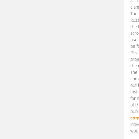
acco
clari
The 
Russ
the 
acro
used
be f
Plea
proj
the 
The 
comm
out 
Inst
for 
of t
publ
com
indi
woul