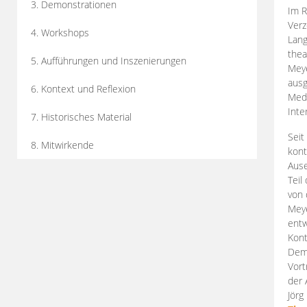
3. Demonstrationen
Im R
Verz
4. Workshops
Lang
thea
5. Aufführungen und Inszenierungen
Mey
ausg
6. Kontext und Reflexion
Medi
Inte
7. Historisches Material
Seit
8. Mitwirkende
kont
Aus
Teil
von 
Meye
entw
Kont
Demo
Vort
der 
Jörg