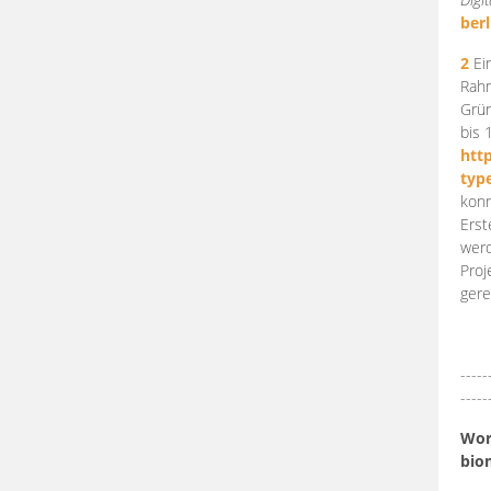
berl
2
Ein
Rahm
Grün
bis 
htt
typ
konn
Erst
werd
Proj
gere
-----
-----
Work
bio