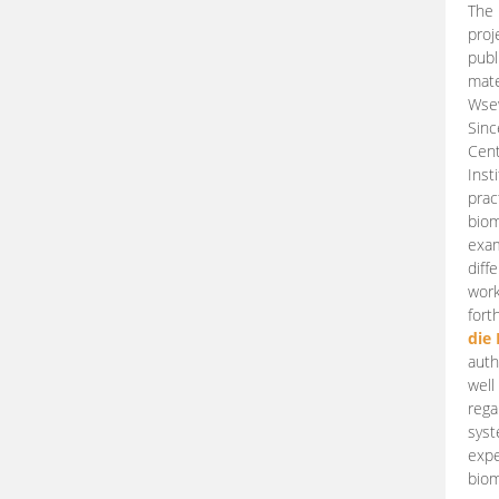
The 
proj
publ
mate
Wsew
Sinc
Cent
Inst
prac
biom
exam
diff
work
fort
die
auth
well
rega
syst
expe
biom