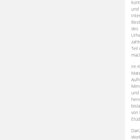
kont
und 
Inte
Best
des 
Urhe
zahl
Teil
mac
Im K
Mate
Aufn
Mime
und
herv
bisl
von 
Etüd
Darü
Work