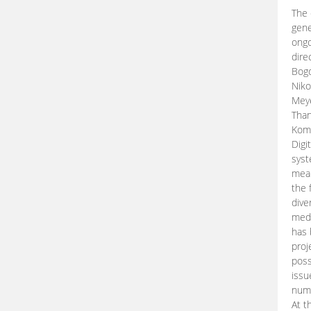
The 
gene
ongo
dire
Bogd
Niko
Meye
Than
Kom
Digi
syst
mean
the 
dive
medi
has 
proj
poss
issu
nume
At t