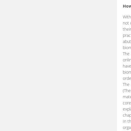
How
With
not 
thei
prac
abut
biom
The 
onli
have
biom
orde
The
(The
mate
core
expl
chap
In t
orga