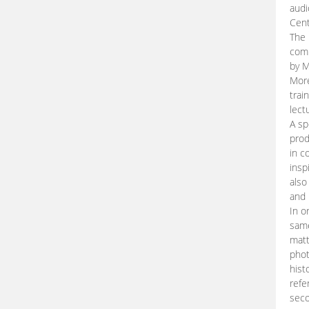
audi
Cent
The 
comp
by M
More
trai
lect
A sp
prod
in c
insp
also
and 
In o
same
matt
phot
hist
refe
seco