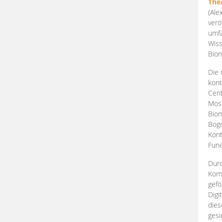
The
(Ale
verö
umfa
Wiss
Biom
Die 
kont
Cent
Mosk
Biom
Bogd
Kont
Fund
Durc
Komp
gefö
Digi
dies
gesi