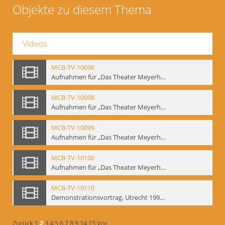
Objekte zu diesem Thema
Videos
MCB-TV-10096
Aufnahmen für „Das Theater Meyerholds und die Biomechanik“ (6). Biomechanische Grundelemente und szenische Umsetzung, Ausschnitt 2 - Interne Signatur: BM-vid-6_A2
MCB-TV-10098
Aufnahmen für „Das Theater Meyerholds und die Biomechanik“ (7). Biomechanische Etüden – Detailstudien, Ausschnitt 1 - Interne Signatur: BM-vid-7_A1
MCB-TV-10099
Aufnahmen für „Das Theater Meyerholds und die Biomechanik“ (7). Biomechanische Etüden – Detailstudien, Ausschnitt 2 - Interne Signatur: BM-vid-7_A2
MCB-TV-10100
Aufnahmen für „Das Theater Meyerholds und die Biomechanik“ (7). Biomechanische Etüden – Detailstudien, Ausschnitt 3 - Interne Signatur: BM-vid-7_A3
MCB-TV-10110
Demonstrationsvortrag, Utrecht 1991 (1) - Interne Signatur: BM-vid-17
Zurück
1
2
3
4
5
6
7
8
9
14
15
Vor