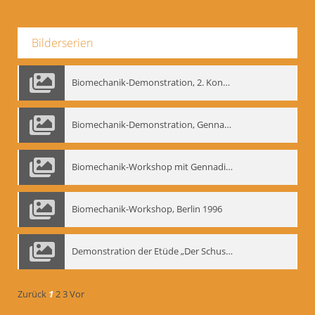
Bilderserien
Biomechanik-Demonstration, 2. Kongress der EMF, Mai 1995
Biomechanik-Demonstration, Gennadij Bogdanow im Berliner Ensemble, 04.10.1991
Biomechanik-Workshop mit Gennadij Nikolajewitsch Bogdanow im Mime Centrum Berlin, 1991
Biomechanik-Workshop, Berlin 1996
Demonstration der Etüde „Der Schuss mit dem Bogen“ durch Gennadij Nikolajewitsch Bogdanow, Berlin 1991
Zurück
1
2
3
Vor