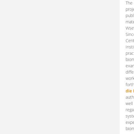
The 
proj
publ
mate
Wsew
Sinc
Cent
Inst
prac
biom
exam
diff
work
fort
die
auth
well
rega
syst
expe
biom