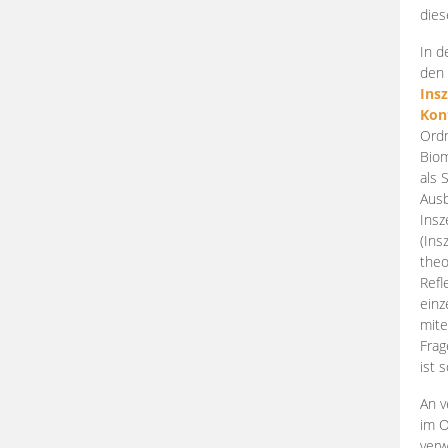
dies
In d
den 
Ins
Kon
Ordn
Biom
als 
Ausb
Insz
(Ins
theo
Refl
einz
mite
Frag
ist 
An v
im O
verw