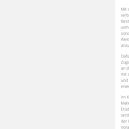
Mit 
verb
Best
vorh
son
Weit
anzu
Dafü
Zuga
an d
mit 
und 
erwi
Im K
Mate
Etü
verd
der 
Vora