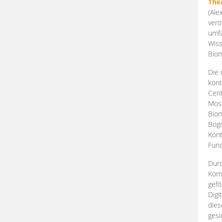
The
(Ale
verö
umfa
Wiss
Biom
Die 
kont
Cent
Mosk
Biom
Bogd
Kont
Fund
Durc
Komp
gefö
Digi
dies
gesi