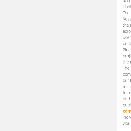
acco
clari
The 
Russ
the 
acro
used
be f
Plea
proj
the 
The 
comm
out 
Inst
for 
of t
publ
com
indi
woul