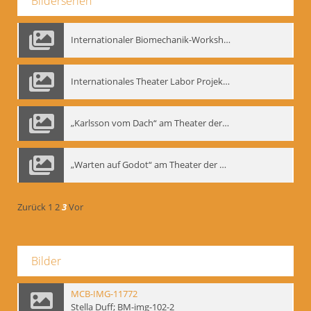
Bilderserien
Internationaler Biomechanik-Workshop, Moskau 1993
Internationales Theater Labor Projekt: Play Don Juan
„Karlsson vom Dach“ am Theater der Satire, Moskau 1985
„Warten auf Godot“ am Theater der Saire, Moskau 1980er
Zurück
1
2
3
Vor
Bilder
MCB-IMG-11772
Stella Duff; BM-img-102-2