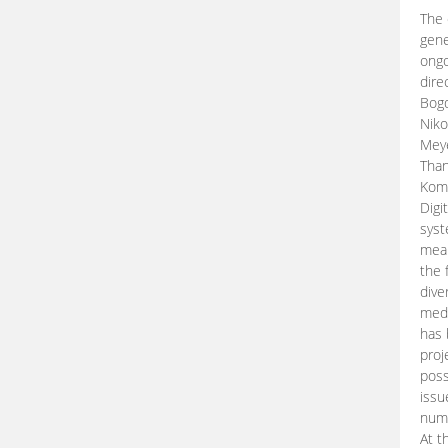
The 
gene
ongo
dire
Bogd
Niko
Meye
Than
Kom
Digi
syst
mean
the 
dive
medi
has 
proj
poss
issu
nume
At t