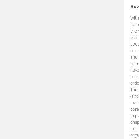
How
With
not 
thei
prac
abut
biom
The 
onli
have
biom
orde
The
(The
mate
core
expl
chap
In t
orga