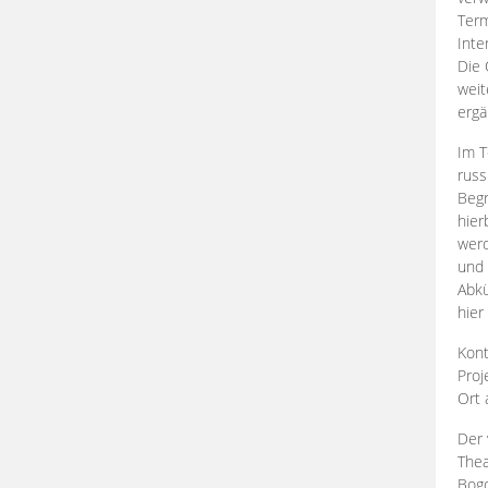
Term
Inte
Die 
weit
ergä
Im T
russ
Begr
hier
werd
und 
Abkü
hier
Kont
Proj
Ort
Der 
Thea
Bogd