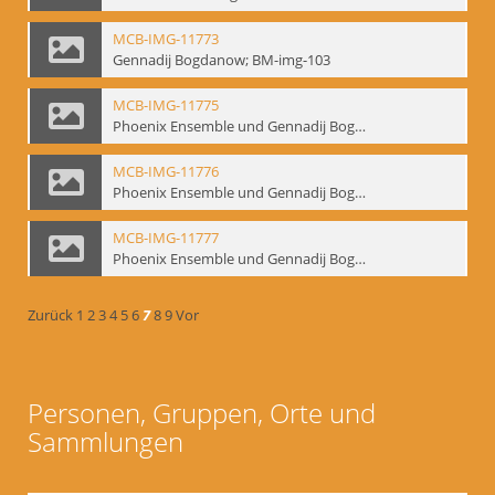
MCB-IMG-11773
Gennadij Bogdanow; BM-img-103
MCB-IMG-11775
Phoenix Ensemble und Gennadij Bogdanow; BM-img-105-1
MCB-IMG-11776
Phoenix Ensemble und Gennadij Bogdanow; BM-img-105-2
MCB-IMG-11777
Phoenix Ensemble und Gennadij Bogdanow; BM-img-105-3
Zurück
1
2
3
4
5
6
7
8
9
Vor
Personen, Gruppen, Orte und
Sammlungen