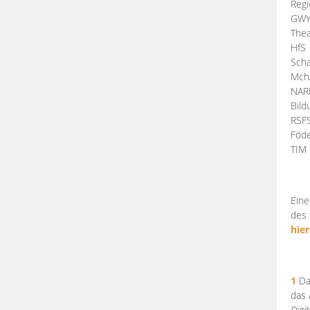
Regi
GW
Thea
HfS
Scha
Mch
NA
Bil
RSF
Föde
TI
Eine
des 
hier
1
Da
das
Digi