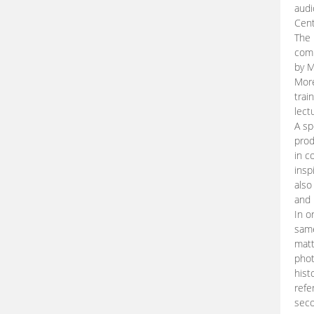
audi
Cent
The 
comp
by M
More
trai
lect
A sp
prod
in c
insp
also
and 
In o
same
matt
phot
hist
refe
seco