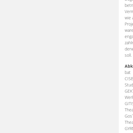
betr
Verm
wie 
Proj
ware
enga
zahl
dene
soll.
Abk
bat
CIS
Stud
GEK
Werk
GIT
Thea
Gos
Thea
GY