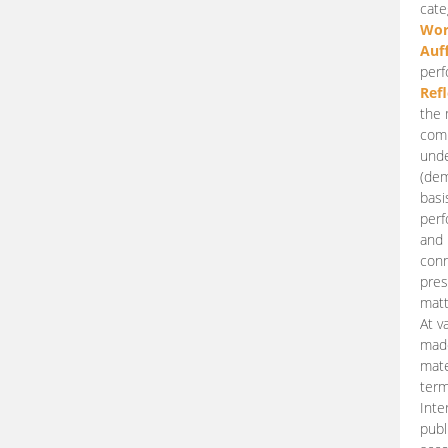
cate
Wor
Auf
perf
Ref
the 
comp
unde
(dem
basi
perf
and 
conn
pres
matt
At v
made
mate
term
Inte
publ