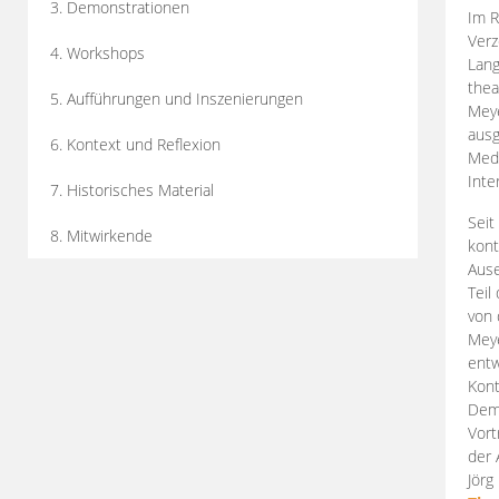
3. Demonstrationen
Im R
Verz
4. Workshops
Lang
thea
5. Aufführungen und Inszenierungen
Mey
ausg
6. Kontext und Reflexion
Medi
Inte
7. Historisches Material
Seit
8. Mitwirkende
kont
Aus
Teil
von 
Meye
entw
Kont
Demo
Vort
der 
Jörg