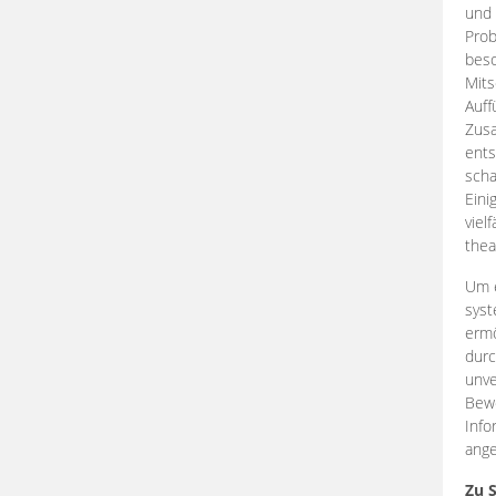
und 
Prob
beso
Mits
Auff
Zus
ents
scha
Eini
viel
thea
Um e
syst
ermö
durc
unve
Bewe
Info
ange
Zu 