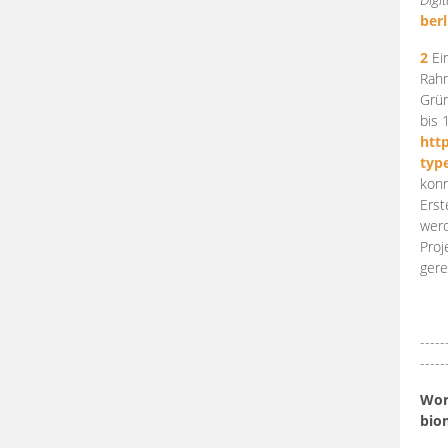
berl
2
Ein
Rahm
Grün
bis 
htt
typ
konn
Erst
werd
Proj
gere
-----
-----
Work
bio