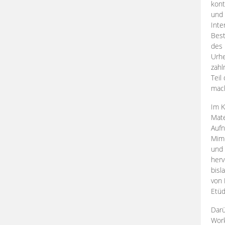
kont
und 
Inte
Best
des 
Urhe
zahl
Teil
mac
Im K
Mate
Aufn
Mime
und
herv
bisl
von 
Etüd
Darü
Work