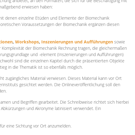
ichung anbietet, an den Formaten, die sich für die Beschäftigung mit
 maßgebend erwiesen haben:
 mit denen einzelne Etüden und Elemente der Biomechanik
heoretischen Voraussetzungen der Biomechanik ergänzen diesen
ionen
,
Workshops
,
Inszenierungen und Aufführungen
sowie
er Komplexität der Biomechanik Rechnung tragen, die gleichermaßen
ierungsgrundlage und -element (Inszenierungen und Aufführungen)
ichwohl sind die einzelnen Kapitel durch die präsentierten Objekte
ieg in die Thematik ist so ebenfalls möglich.
ht zugängliches Material verwiesen. Dieses Material kann vor Ort
rinstituts gesichtet werden. Die Onlineveröffentlichung soll den
den.
amen und Begriffen gearbeitet. Die Schreibweise richtet sich hierbei
 Abkürzungen und Akronyme latinisiert verwendet. Ein
 für eine Sichtung vor Ort anzumelden.