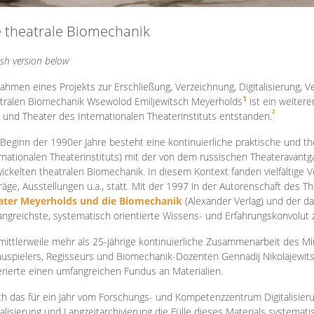
e theatrale Biomechanik
ish version below
ahmen eines Projekts zur Erschließung, Verzeichnung, Digitalisierung, Ve
1
tralen Biomechanik Wsewolod Emiljewitsch Meyerholds
ist ein weiter
2
 und Theater des Internationalen Theaterinstituts entstanden.
 Beginn der 1990er Jahre besteht eine kontinuierliche praktische und
rnationalen Theaterinstituts) mit der von dem russischen Theateravantg
ickelten theatralen Biomechanik. In diesem Kontext fanden vielfältige
räge, Ausstellungen u.a., statt. Mit d
er 1997 in der Autorenschaft des T
ater Meyerholds und die Biomechanik
(Alexander Verlag) und der d
ngreichste, systematisch orientierte Wissens- und Erfahrungskonvolut
mittlerweile mehr als 25-jährige kontinuierliche Zusammenarb
eit des M
uspielers, Regisseurs und Biomechanik-Dozenten Gennadij Nikolajewit
rierte einen umfangreichen Fundus an Materialien.
h das für ein Jahr vom Forschungs- und Kompetenzzentrum Digitalisier
talisierung und Langzeitarchivierung die Fülle dieses Materials systemat