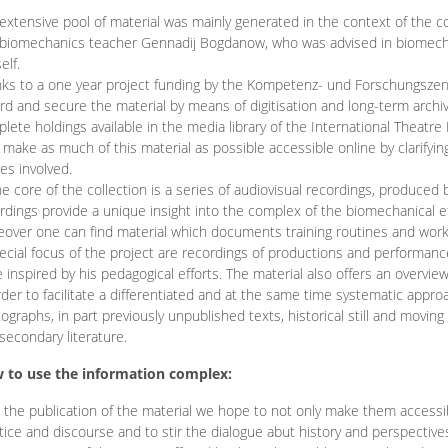
extensive pool of material was mainly generated in the context of the 
biomechanics teacher Gennadij Bogdanow, who was advised in biomechan
elf.
ks to a one year project funding by the Kompetenz- und Forschungszentru
rd and secure the material by means of digitisation and long-term archivi
lete holdings available in the media library of the International Theatre
o make as much of this material as possible accessible online by clarify
ies involved.
he core of the collection is a series of audiovisual recordings, produ
rdings provide a unique insight into the complex of the biomechanical 
over one can find material which documents training routines and works
ecial focus of the project are recordings of productions and performan
 inspired by his pedagogical efforts. The material also offers an overvie
rder to facilitate a differentiated and at the same time systematic appro
ographs, in part previously unpublished texts, historical still and movin
secondary literature.
 to use the information complex:
 the publication of the material we hope to not only make them access
tice and discourse and to stir the dialogue abut history and perspective