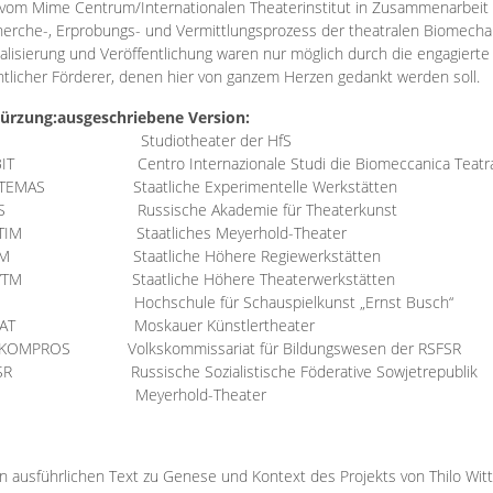
vom Mime Centrum/Internationalen Theaterinstitut in Zusammenarbeit 
erche-, Erprobungs- und Vermittlungsprozess der theatralen Biomechan
talisierung und Veröffentlichung waren nur möglich durch die engagiert
ntlicher Förderer, denen hier von ganzem Herzen gedankt werden soll.
ürzung:
ausgeschriebene Version:
Studiotheater der HfS
BIT
Centro Internazionale Studi die Biomeccanica Teatr
TEMAS
Staatliche Experimentelle Werkstätten
IS
Russische Akademie für Theaterkunst
TIM
Staatliches Meyerhold-Theater
RM
Staatliche Höhere Regiewerkstätten
YTM
Staatliche Höhere Theaterwerkstätten
Hochschule für Schauspielkunst „Ernst Busch“
AT
Moskauer Künstlertheater
RKOMPROS
Volkskommissariat für Bildungswesen der RSFSR
SR
Russische Sozialistische Föderative Sowjetrepublik
M Meyerhold-Theater
n ausführlichen Text zu Genese und Kontext des Projekts von Thilo Wit