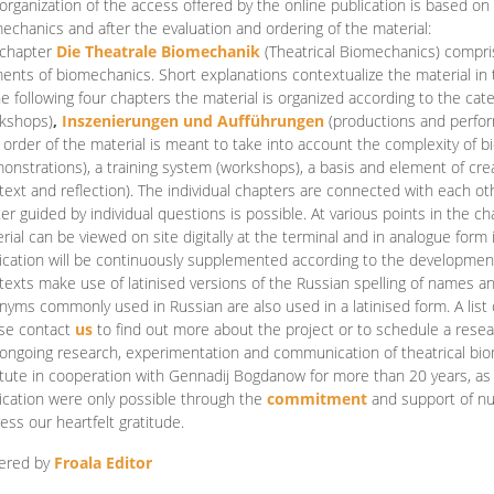
organization of the access offered by the online publication is based on
echanics and after the evaluation and ordering of the material:
 chapter
Die Theatrale Biomechanik
(Theatrical Biomechanics)
compris
ents of biomechanics. Short explanations contextualize the material in 
he following four chapters the material is organized according to the cat
kshops)
,
Inszenierungen und Aufführungen
(productions and perfo
order of the material is meant to take into account the complexity of b
onstrations), a training system (workshops), a basis and element of cr
text and reflection). The individual chapters are connected with each ot
er guided by individual questions is possible. At various points in the ch
rial can be viewed on site digitally at the terminal and in analogue form i
ication will be continuously supplemented according to the development of
texts make use of latinised versions of the Russian spelling of names 
nyms commonly used in Russian are also used in a latinised form. A list 
se contact
us
to find out more about the project or to schedule a resea
ongoing research, experimentation and communication of theatrical bi
itute in cooperation with Gennadij Bogdanow for more than 20 years, as we
ication were only possible through the
commitment
and support of nu
ess our heartfelt gratitude.
ered by
Froala Editor