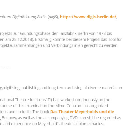
ntrum Digitalisierung
Berlin
(
digiS
),
https://www.digis-berlin.de/
,
rojekts zur Gründungsphase der Tanzfabrik Berlin von 1978 bis
en am 28.12.2018). Erstmalig konnte bei diesem Projekt das Tool für
Projektzusammenhängen und Verbindungslinien gerecht zu werden.
-------
 digitising, publishing and long-term archiving of diverse material on
ational Theatre Institute/ITI) has worked continuously on the
he course of this examination the Mime Centrum has organized
tions and so forth. The book
Das Theater Meyerholds und die
rg Bochow, as well as the accompanying DVD, can still be regarded as
e and experience on Meyerhold's theatrical biomechanics.