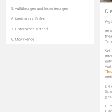
5. Aufführungen und Inszenierungen
Di
6. Kontext und Reflexion
Engl
7. Historisches Material
Im R
thea
8. Mitwirkende
Tanz
Seit
Inte
entw
Vort
The
umfa
Die 
Scha
gene
Durc
Digi