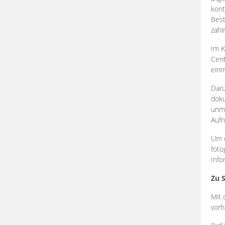
kont
Best
zahl
Im K
Cent
einm
Darü
doku
unmi
Aufn
Um e
foto
Info
Zu 
Mit 
vorh