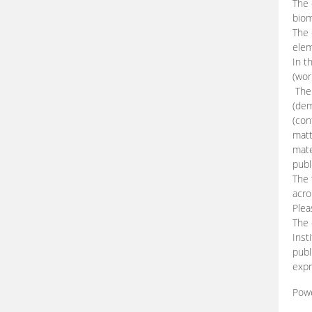
The 
biom
The
elem
In t
(wor
The 
(dem
(con
matt
mate
publ
The 
acro
Plea
The 
Inst
publ
expr
Pow