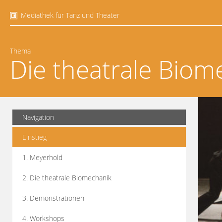
Mediathek für Tanz und Theater
Thema
Die theatrale Biom
Navigation
Einstieg
1. Meyerhold
2. Die theatrale Biomechanik
3. Demonstrationen
4. Workshops