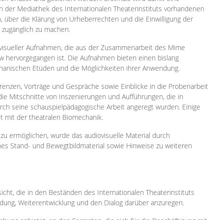
 in der Mediathek des Internationalen Theaterinstituts vorhandenen
, über die Klärung von Urheberrechten und die Einwilligung der
e zugänglich zu machen.
ovisueller Aufnahmen, die aus der Zusammenarbeit des Mime
 hervorgegangen ist. Die Aufnahmen bieten einen bislang
chanischen Etüden und die Möglichkeiten ihrer Anwendung.
enzen, Vorträge und Gespräche sowie Einblicke in die Probenarbeit
e Mitschnitte von Inszenierungen und Aufführungen, die in
h seine schauspielpädagogische Arbeit angeregt wurden. Einige
it mit der theatralen Biomechanik.
zu ermöglichen, wurde das audiovisuelle Material durch
sches Stand- und Bewegtbildmaterial sowie Hinweise zu weiteren
icht, die in den Beständen des Internationalen Theaterinstituts
ung, Weiterentwicklung und den Dialog darüber anzuregen.