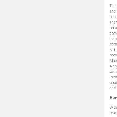
The 
and 
hims
Than
reco
comp
is t
part
At t
reco
More
A sp
were
In o
phot
and 
How
With
prac