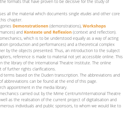
 the formats that have proven to be decisive for the study of
es all the material which documents single
etudes
and other core
this chapter.
egories
D
emonstrationen
(demonstrations),
Workshops
rmances)
and
Kontexte und Reflexion
(context and reflection).
iomechanics, which is to be understood equally as a way of acting
eation (production and performances) and a theoretical complex
her by the objects presented. Thus, an introduction to the subject
apters, reference is made to material not yet accessible online. This
n the library of the International Theatre Institute. The online
 further rights clarifications.
and terms based on the Duden transcription. The abbreviations and
of abbreviations can be found at the end of this page.
rch appointment in the media library.
omechanics carried out by the Mime Centrum/International Theatre
ll as the realisation of the current project of digitalisation and
merous individuals and public sponsors, to whom we would like to