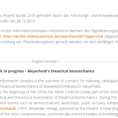
s Projekt wurde 2018 gefördert durch das
Forschungs- und Kompetenzze
rufen am 28.12.2018.
 erster Informationskomplex entstand im Rahmen des Digitalisierungsp
0:
http://archiv.mimecentrum.de/searches/561?type=row
(abgeruf
Erstellung von Themenkomplexen genutzt werden, um den vielfältigen 
-------------------------English Version----------------------------------------------
k in progress - Meyerhold's theatrical biomechanics
information complex is the outcome of a project for indexing, cataloguing,
theatrical biomechanics of Wsewolod Emiljewitsch Meyerhold.
e the beginning of the 1990s the Mime Centrum (today part of the Intern
tical and theoretical examination of theatrical biomechanics. During t
erent events such as demonstrations, workshops, public lectures, exhibi
mechanik
(1997, Alexander Verlag), authored by the theatre scholar Jö
of the most comprehensive, systematically oriented bodies of knowledg