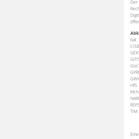
Der 
Rech
Digi
öffe
Abk
bat
CIS
GEK
GIT
Gos
GY
GW
HfS
Mch
NA
RSF
TI
Eine