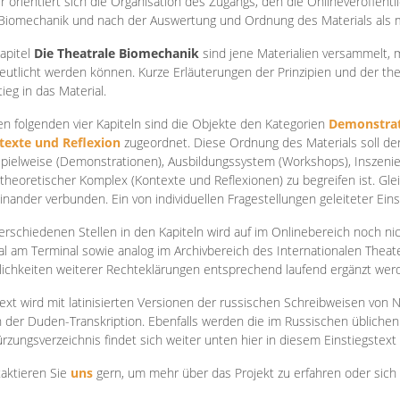
r orientiert sich die Organisation des Zugangs, den die Onlineveröffentl
Biomechanik und nach der Auswertung und Ordnung des Materials als
apite
l
Die Theatrale Biomechanik
sind jene Materialien versammelt,
eutlicht werden können. Kurze Erläuterungen der Prinzipien und der t
tieg in das Material.
en folgenden vier Kapiteln sind die Objekte den Kategorien
Demonstrat
texte und Reflexion
zugeordnet. Diese Ordnung des Materials soll d
Spielweise (Demonstrationen), Ausbildungssystem (Workshops), Inszen
theoretischer Komplex (Kontexte und Reflexionen) zu begreifen ist. Gle
inander verbunden. Ein von individuellen Fragestellungen geleiteter Einst
erschiedenen Stellen in den Kapiteln wird auf im Onlinebereich noch nic
tal am Terminal sowie analog im Archivbereich des Internationalen Theate
ichkeiten weiterer Rechteklärungen entsprechend laufend ergänzt wer
ext wird mit latinisierten Versionen der russischen Schreibweisen von N
 der Duden-Transkription. Ebenfalls werden die im Russischen üblichen
rzungsverzeichnis findet sich weiter unten hier in diesem Einstiegstext
aktieren Sie
uns
gern, um mehr über das Projekt zu erfahren oder sich