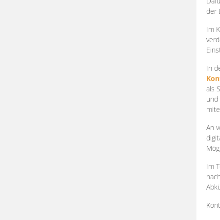
Dafü
der 
Im K
verd
Eins
In d
Kon
als 
und 
mite
An v
digi
Mögl
Im T
nach
Abkü
Kont