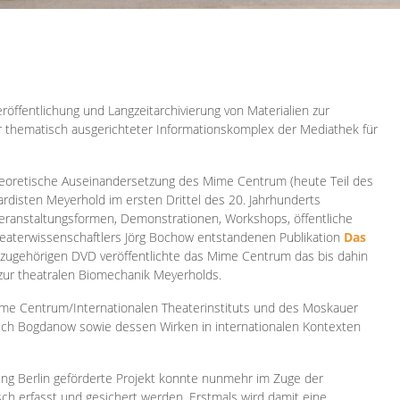
röffentlichung und Langzeitarchivierung von Materialien zur
er thematisch ausgerichteter Informationskomplex der Mediathek für
 theoretische Auseinandersetzung des Mime Centrum (heute Teil des
ardisten Meyerhold im ersten Drittel des 20. Jahrhunderts
 Veranstaltungsformen, Demonstrationen, Workshops, öffentliche
heaterwissenschaftlers Jörg Bochow entstandenen Publikation
Das
azugehörigen DVD veröffentlichte das Mime Centrum das bis dahin
 zur theatralen Biomechanik Meyerholds.
ime Centrum/Internationalen Theaterinstituts und des Moskauer
sch Bogdanow sowie dessen Wirken in internationalen Kontexten
ung Berlin geförderte Projekt konnte nunmehr im Zuge der
isch erfasst und gesichert werden. Erstmals wird damit eine