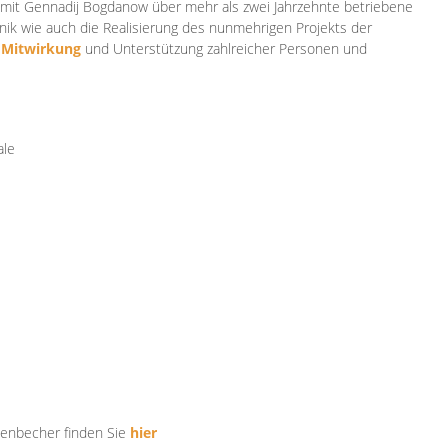
mit Gennadij Bogdanow über mehr als zwei Jahrzehnte betriebene
ik wie auch die Realisierung des nunmehrigen Projekts der
e
Mitwirkung
und Unterstützung zahlr
eicher Personen und
ale
tenbecher finden Sie
hier