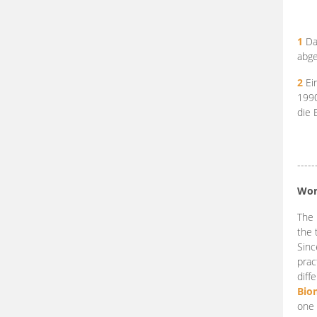
1
Da
abge
2
Ein
199
die 
-----
Wor
The 
the 
Sinc
prac
diff
Bio
one 