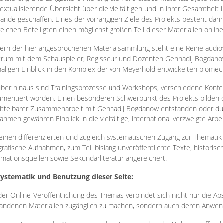
extualisierende Übersicht über die vielfältigen und in ihrer Gesamtheit
ände geschaffen. Eines der vorrangigen Ziele des Projekts besteht darin
reichen Beteiligten einen möglichst großen Teil dieser Materialien onlin
ern der hier angesprochenen Materialsammlung steht eine Reihe audi
rum mit dem Schauspieler, Regisseur und Dozenten Gennadij Bogdanow
aligen Einblick in den Komplex der von Meyerhold entwickelten biome
ber hinaus sind Trainingsprozesse und Workshops, verschiedene Konfer
mentiert worden. Einen besonderen Schwerpunkt des Projekts bilden di
ttelbarer Zusammenarbeit mit Gennadij Bogdanow entstanden oder durc
ahmen gewähren Einblick in die vielfältige, international verzweigte Arbe
inen differenzierten und zugleich systematischen Zugang zur Thematik 
grafische Aufnahmen, zum Teil bislang unveröffentlichte Texte, histori
rmationsquellen sowie Sekundärliteratur angereichert.
Systematik und Benutzung dieser Seite:
der Online-Veröffentlichung des Themas verbindet sich nicht nur die Abs
andenen Materialien zugänglich zu machen, sondern auch deren Anwend